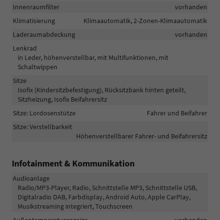
Innenraumfilter
vorhanden
Klimatisierung
Klimaautomatik, 2-Zonen-Klimaautomatik
Laderaumabdeckung
vorhanden
Lenkrad
in Leder, höhenverstellbar, mit Multifunktionen, mit
Schaltwippen
Sitze
Isofix (Kindersitzbefestigung), Rücksitzbank hinten geteilt,
Sitzheizung, Isofix Beifahrersitz
Sitze: Lordosenstütze
Fahrer und Beifahrer
Sitze: Verstellbarkeit
Höhenverstellbarer Fahrer- und Beifahrersitz
Infotainment & Kommunikation
Audioanlage
Radio/MP3-Player, Radio, Schnittstelle MP3, Schnittstelle USB,
Digitalradio DAB, Farbdisplay, Android Auto, Apple CarPlay,
Musikstreaming integriert, Touchscreen
Außentemperaturanzeige
vorhanden