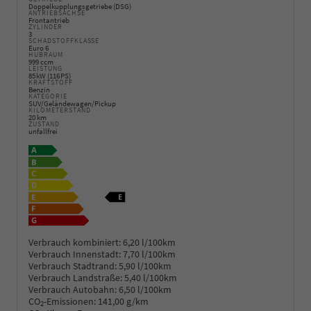
Doppelkupplungsgetriebe (DSG)
ANTRIEBSACHSE
Frontantrieb
ZYLINDER
3
SCHADSTOFFKLASSE
Euro 6
HUBRAUM
999 ccm
LEISTUNG
85 kW (116 PS)
KRAFTSTOFF
Benzin
KATEGORIE
SUV/Geländewagen/Pickup
KILOMETERSTAND
20 km
ZUSTAND
unfallfrei
Verbrauch kombiniert:
6,20 l/100km
Verbrauch Innenstadt:
7,70 l/100km
Verbrauch Stadtrand:
5,90 l/100km
Verbrauch Landstraße:
5,40 l/100km
Verbrauch Autobahn:
6,50 l/100km
CO
-Emissionen:
141,00 g/km
2