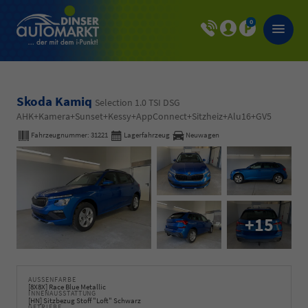
0
Skoda Kamiq
Selection 1.0 TSI DSG
AHK+Kamera+Sunset+Kessy+AppConnect+Sitzheiz+Alu16+GV5
Fahrzeugnummer:
31221
Lagerfahrzeug
Neuwagen
+15
AUSSENFARBE
[8X8X] Race Blue Metallic
INNENAUSSTATTUNG
[HN] Sitzbezug Stoff "Loft" Schwarz
GETRIEBE