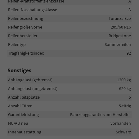
Reifen-Kraftstoffeffizienzklasse
A
Reifen-Nasshaftungsklasse
A
Reifenbezeichnung
Turanza Eco
Reifengröße vorne
205/60 R16
Reifenhersteller
Bridgestone
Reifentyp
Sommerreifen
Tragfähigkeitsindex
92
Sonstiges
Anhängelast (gebremst)
1200 kg
Anhängelast (ungebremst)
620 kg
Anzahl Sitzplätze
5
Anzahl Türen
5-türig
Garantieleistung
Fahrzeuggarantie vom Hersteller
HU/AU neu
vorhanden
Innenausstattung
Schwarz