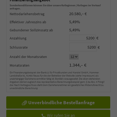
Sonderkonditionen können Sie über unsere Kolleginnen / Kollegen im Verkauf
anfragen.
20.580,– €
Nettodarlehensbetrag
5,49%
Effektiver Jahreszins
5,49%
Gebundener Sollzinssatz
€
Anzahlung
€
Schlussrate
Anzahl der Monatsraten
1.344,– €
Monatsraten
Ein Finanzierungsbeispiel der Bank11 für Privatkunden und Handel GmbH, Hammer
Landstraße 91, 41460 Neuss für die der Betreiber der Website (siehe Impressum) als
unabhängiger Darlehensvermittler tätig ist. Bonität vorausgesetzt. Die oben stehenden
Angaben stellen zugleich das repräsentative Berechnungsbeispiel gem. § 6a Abs. 4 PAngV
dar. Nach Vertragsschluss steht dem Darlehensnehmer ein gesetzliches Widerrufsrecht zu.
unverbindliche Berechnung
Unverbindliche Bestellanfrage
Wir rufen Sie an