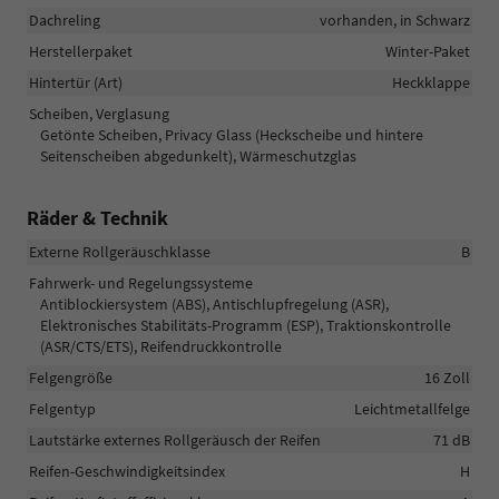
Dachreling
vorhanden, in Schwarz
Herstellerpaket
Winter-Paket
Hintertür (Art)
Heckklappe
Scheiben, Verglasung
Getönte Scheiben, Privacy Glass (Heckscheibe und hintere
Seitenscheiben abgedunkelt), Wärmeschutzglas
Räder & Technik
Externe Rollgeräuschklasse
B
Fahrwerk- und Regelungssysteme
Antiblockiersystem (ABS), Antischlupfregelung (ASR),
Elektronisches Stabilitäts-Programm (ESP), Traktionskontrolle
(ASR/CTS/ETS), Reifendruckkontrolle
Felgengröße
16 Zoll
Felgentyp
Leichtmetallfelge
Lautstärke externes Rollgeräusch der Reifen
71 dB
Reifen-Geschwindigkeitsindex
H