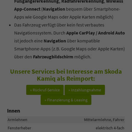
Fußgängererkennung, Radfahrererkennung
,
Wireless
App-Connect
(
Navigation
bequem über Smartphone-
Apps wie Google Maps oder Apple Karten möglich)
Das Fahrzeug verfügt über kein fest verbautes
Navigationssystem. Durch
Apple CarPlay / Android Auto
ist jedoch eine
Navigation
über kompatible
Smartphone-Apps (z.B. Google Maps oder Apple Karten)
über den
Fahrzeugbildschirm
möglich.
Unsere Services bei Interesse am Skoda
Kamiq als Reimport:
» Rückruf-Service
» Inzahlungnahme
» Finanzierung & Leasing
Innen
Armlehnen
Mittelarmlehne, Fahrer
Fensterheber
elektrisch 4-fach