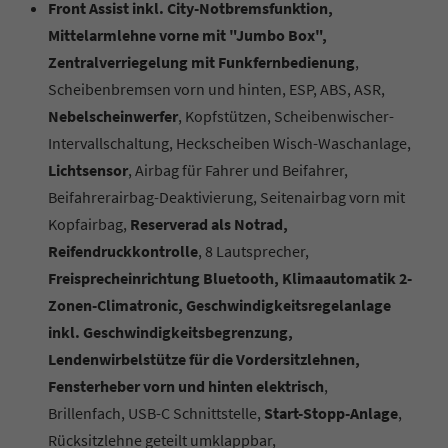
Front Assist inkl. City-Notbremsfunktion,
Mittelarmlehne vorne mit "Jumbo Box",
Zentralverriegelung mit Funkfernbedienung
,
Scheibenbremsen vorn und hinten, ESP, ABS, ASR,
Nebelscheinwerfer
, Kopfstützen, Scheibenwischer-
Intervallschaltung, Heckscheiben Wisch-Waschanlage,
Lichtsensor
, Airbag für Fahrer und Beifahrer,
Beifahrerairbag-Deaktivierung, Seitenairbag vorn mit
Kopfairbag,
Reserverad als Notrad,
Reifendruckkontrolle
, 8 Lautsprecher,
Freisprecheinrichtung Bluetooth, Klimaautomatik 2-
Zonen-Climatronic, Geschwindigkeitsregelanlage
inkl. Geschwindigkeitsbegrenzung,
Lendenwirbelstütze für die Vordersitzlehnen,
Fensterheber vorn und hinten elektrisch
,
Brillenfach,
USB-C Schnittstelle,
Start-Stopp-Anlage
,
Rücksitzlehne geteilt umklappbar,