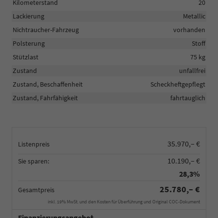
Kilometerstand
20
Lackierung
Metallic
Nichtraucher-Fahrzeug
vorhanden
Polsterung
Stoff
Stützlast
75 kg
Zustand
unfallfrei
Zustand, Beschaffenheit
Scheckheftgepflegt
Zustand, Fahrfähigkeit
fahrtauglich
35.970,– €
Listenpreis
10.190,– €
Sie sparen:
28,3%
25.780,– €
Gesamtpreis
inkl. 19% MwSt. und den Kosten für Überführung und Original COC-Dokument
Finanzierungsangebot