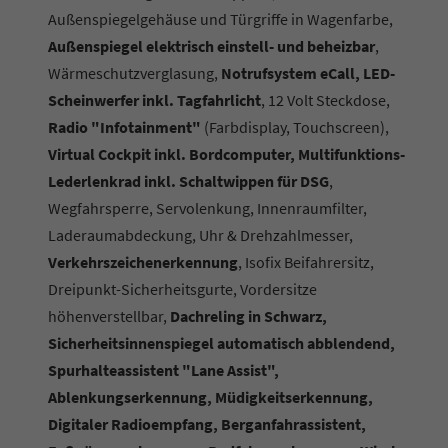
Außenspiegelgehäuse und Türgriffe in Wagenfarbe,
Außenspiegel elektrisch einstell- und beheizbar
,
Wärmeschutzverglasung,
Notrufsystem eCall, LED-
Scheinwerfer inkl. Tagfahrlicht
, 12 Volt Steckdose,
Radio "Infotainment"
(Farbdisplay, Touchscreen),
Virtual Cockpit inkl. Bordcomputer, Multifunktions-
Lederlenkrad inkl. Schaltwippen für DSG
,
Wegfahrsperre, Servolenkung, Innenraumfilter,
Laderaumabdeckung, Uhr & Drehzahlmesser,
Verkehrszeichenerkennung
, Isofix Beifahrersitz,
Dreipunkt-Sicherheitsgurte, Vordersitze
höhenverstellbar,
Dachreling in Schwarz,
Sicherheitsinnenspiegel automatisch abblendend,
Spurhalteassistent "Lane Assist",
Ablenkungserkennung, Müdigkeitserkennung,
Digitaler Radioempfang, Berganfahrassistent,