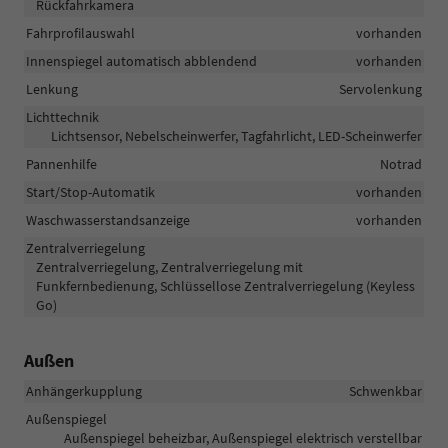
Rückfahrkamera
Fahrprofilauswahl
vorhanden
Innenspiegel automatisch abblendend
vorhanden
Lenkung
Servolenkung
Lichttechnik
Lichtsensor, Nebelscheinwerfer, Tagfahrlicht, LED-Scheinwerfer
Pannenhilfe
Notrad
Start/Stop-Automatik
vorhanden
Waschwasserstandsanzeige
vorhanden
Zentralverriegelung
Zentralverriegelung, Zentralverriegelung mit
Funkfernbedienung, Schlüssellose Zentralverriegelung (Keyless
Go)
Außen
Anhängerkupplung
Schwenkbar
Außenspiegel
Außenspiegel beheizbar, Außenspiegel elektrisch verstellbar