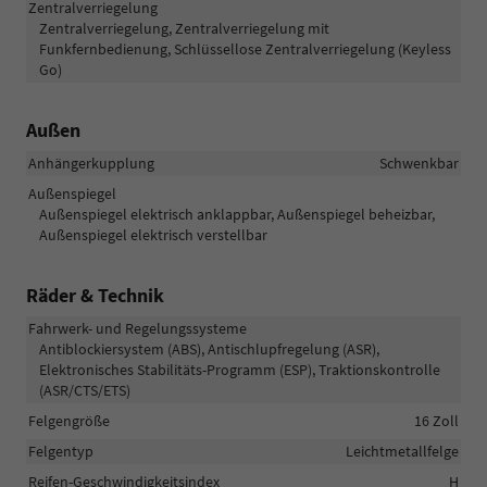
Zentralverriegelung
Zentralverriegelung, Zentralverriegelung mit
Funkfernbedienung, Schlüssellose Zentralverriegelung (Keyless
Go)
Außen
Anhängerkupplung
Schwenkbar
Außenspiegel
Außenspiegel elektrisch anklappbar, Außenspiegel beheizbar,
Außenspiegel elektrisch verstellbar
Räder & Technik
Fahrwerk- und Regelungssysteme
Antiblockiersystem (ABS), Antischlupfregelung (ASR),
Elektronisches Stabilitäts-Programm (ESP), Traktionskontrolle
(ASR/CTS/ETS)
Felgengröße
16 Zoll
Felgentyp
Leichtmetallfelge
Reifen-Geschwindigkeitsindex
H