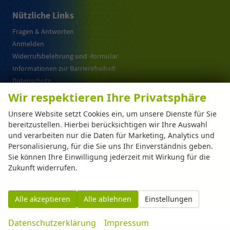
Nützliche Links
Fragen & Antworten
Anmelden
Widerrufsbelehrung und -formular
Informationen zur Barrierefreiheit
Datenschutz
Cookie-Einstellungen
Wir respektieren Ihre Privatsphäre
Warum EU-Neuwagen ?
Unsere Website setzt Cookies ein, um unsere Dienste für Sie
bereitzustellen. Hierbei berücksichtigen wir Ihre Auswahl
und verarbeiten nur die Daten für Marketing, Analytics und
Weitere Informationen zum offiziellen Kraftstoffverbrauch und zu den offiziellen
Personalisierung, für die Sie uns Ihr Einverständnis geben.
spezifischen CO
-Emissionen und gegebenenfalls zum Stromverbrauch neuer PKW
2
können dem 'Leitfaden über den offiziellen Kraftstoffverbrauch, die offiziellen
Sie können Ihre Einwilligung jederzeit mit Wirkung für die
spezifischen CO
-Emissionen und den offiziellen Stromverbrauch neuer PKW'
2
Zukunft widerrufen.
entnommen werden, der an allen Verkaufsstellen und bei der 'Deutschen Automobil
Treuhand GmbH' unentgeltlich erhältlich ist unter www.dat.de.
Alle akzeptieren
Alle ablehnen
Einstellungen
© 2026
Automarkt Dinser GmbH
,
Franz-Walchner-Str. 8
,
88239
Wangen im
Allgäu,
+49-7522-77114-0
Powered by Autrado
Datenschutzerklärung
Impressum