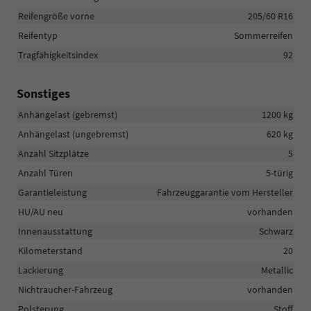
Reifengröße vorne
205/60 R16
Reifentyp
Sommerreifen
Tragfähigkeitsindex
92
Sonstiges
Anhängelast (gebremst)
1200 kg
Anhängelast (ungebremst)
620 kg
Anzahl Sitzplätze
5
Anzahl Türen
5-türig
Garantieleistung
Fahrzeuggarantie vom Hersteller
HU/AU neu
vorhanden
Innenausstattung
Schwarz
Kilometerstand
20
Lackierung
Metallic
Nichtraucher-Fahrzeug
vorhanden
Polsterung
Stoff