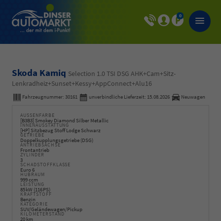
0
Skoda Kamiq
Selection 1.0 TSI DSG AHK+Cam+Sitz-
Lenkradheiz+Sunset+Kessy+AppConnect+Alu16
Fahrzeugnummer:
30161
unverbindliche Lieferzeit:
15.08.2026
Neuwagen
AUSSENFARBE
[B3B3] Smokey Diamond Silber Metallic
INNENAUSSTATTUNG
[HP] Sitzbezug Stoff Lodge Schwarz
GETRIEBE
Doppelkupplungsgetriebe (DSG)
ANTRIEBSACHSE
Frontantrieb
ZYLINDER
3
SCHADSTOFFKLASSE
Euro 6
HUBRAUM
999 ccm
LEISTUNG
85 kW (116 PS)
KRAFTSTOFF
Benzin
KATEGORIE
SUV/Geländewagen/Pickup
KILOMETERSTAND
20 km