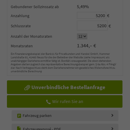
5,49%
Gebundener Sollzinssatz
€
Anzahlung
€
Schlussrate
Anzahl der Monatsraten
1.344,– €
Monatsraten
Ein Finanzierungsbeispiel der Bank11 für Privatkunden und Handel GmbH, Hammer
Landstraße 91, 41460 Neuss für die der Betreiber der Website (siehe Impressum) als
unabhängiger Darlehensvermittler tätig ist. Bonität vorausgesetzt. Die oben stehenden
Angaben stellen zugleich das repräsentative Berechnungsbeispiel gem. § 6a Abs. 4 PAngV
dar. Nach Vertragsschluss steht dem Darlehensnehmer ein gesetzliches Widerrufsrecht zu.
unverbindliche Berechnung
Unverbindliche Bestellanfrage
Wir rufen Sie an
Fahrzeug parken
Fahrzeugexposé - PDF