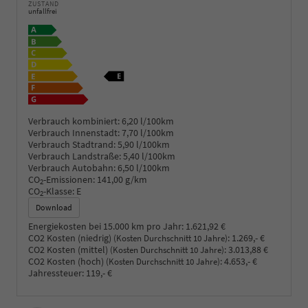
ZUSTAND
unfallfrei
Verbrauch kombiniert:
6,20 l/100km
Verbrauch Innenstadt:
7,70 l/100km
Verbrauch Stadtrand:
5,90 l/100km
Verbrauch Landstraße:
5,40 l/100km
Verbrauch Autobahn:
6,50 l/100km
CO
-Emissionen:
141,00 g/km
2
CO
-Klasse:
E
2
Download
Energiekosten bei 15.000 km pro Jahr:
1.621,92 €
CO2 Kosten (niedrig)
:
1.269,- €
(Kosten Durchschnitt 10 Jahre)
CO2 Kosten (mittel)
:
3.013,88 €
(Kosten Durchschnitt 10 Jahre)
CO2 Kosten (hoch)
:
4.653,- €
(Kosten Durchschnitt 10 Jahre)
Jahressteuer:
119,- €