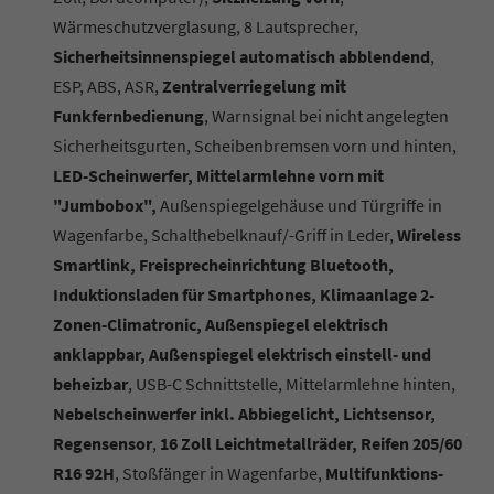
Wärmeschutzverglasung, 8 Lautsprecher,
Sicherheitsinnenspiegel automatisch abblendend
,
ESP, ABS, ASR,
Zentralverriegelung mit
Funkfernbedienung
, Warnsignal bei nicht angelegten
Sicherheitsgurten, Scheibenbremsen vorn und hinten,
LED-Scheinwerfer, Mittelarmlehne vorn mit
"Jumbobox",
Außenspiegelgehäuse und Türgriffe in
Wagenfarbe, Schalthebelknauf/-Griff in Leder,
Wireless
Smartlink, Freisprecheinrichtung Bluetooth,
Induktionsladen für Smartphones, Klimaanlage 2-
Zonen-Climatronic, Außenspiegel elektrisch
anklappbar, Außenspiegel elektrisch einstell- und
beheizbar
, USB-C Schnittstelle, Mittelarmlehne hinten,
Nebelscheinwerfer inkl. Abbiegelicht, Lichtsensor,
Regensensor
,
16 Zoll Leichtmetallräder, Reifen 205/60
R16 92H
, Stoßfänger in Wagenfarbe,
Multifunktions-