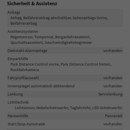
Sicherheit & Assistenz
Airbags
Airbag, Beifahrerairbag abschaltbar, Seitenairbags Vorne,
Beifahrerairbag
Assistenzsysteme
Regensensor, Tempomat, Berganfahrassistent,
Spurhalteassistent, Geschwindigkeitsbegrenzer
Diebstahl-Alarmanlage
vorhanden
Einparkhilfe
Park Distance Control vorne, Park Distance Control hinten,
Rückfahrkamera
Fahrprofilauswahl
vorhanden
Innenspiegel automatisch abblendend
vorhanden
Lenkung
Servolenkung
Lichttechnik
Lichtsensor, Nebelscheinwerfer, Tagfahrlicht, LED-Scheinwerfer
Pannenhilfe
Pannenkit
Start/Stop-Automatik
vorhanden