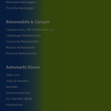
Mercedes Neuwagen
Porsche Neuwagen
Reisemobile & Camper
Campervans | VW California & Co.
Challenger Reisemobile
Concorde Reisemobile
Morelo Reisemobile
Phoenix Reisemobile
Automarkt Dinser
Über uns
Jobs & Karriere
Kontakt
Ansprechpartner
Für Händler (B2B)
Impressum