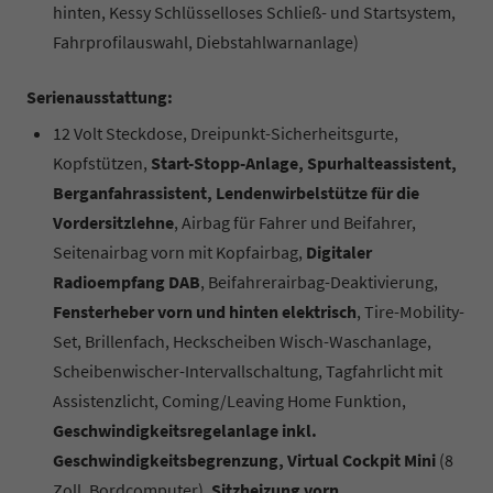
hinten, Kessy Schlüsselloses Schließ- und Startsystem,
Fahrprofilauswahl, Diebstahlwarnanlage)
Serienausstattung:
12 Volt Steckdose, Dreipunkt-Sicherheitsgurte,
Kopfstützen,
Start-Stopp-Anlage, Spurhalteassistent,
Berganfahrassistent, Lendenwirbelstütze für die
Vordersitzlehne
, Airbag für Fahrer und Beifahrer,
Seitenairbag vorn mit Kopfairbag,
Digitaler
Radioempfang DAB
, Beifahrerairbag-Deaktivierung,
Fensterheber vorn und hinten elektrisch
, Tire-Mobility-
Set, Brillenfach, Heckscheiben Wisch-Waschanlage,
Scheibenwischer-Intervallschaltung, Tagfahrlicht mit
Assistenzlicht, Coming/Leaving Home Funktion,
Geschwindigkeitsregelanlage inkl.
Geschwindigkeitsbegrenzung, Virtual Cockpit Mini
(8
Zoll, Bordcomputer),
Sitzheizung vorn
,