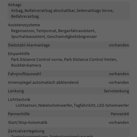
Airbags
Airbag, Beifahrerairbag abschaltbar, Seitenairbags Vorne,
Beifahrerairbag
Assistenzsysteme
Regensensor, Tempomat, Berganfahrassistent,
Spurhalteassistent, Geschwindigkeitsbegrenzer
Diebstahl-Alarmanlage
vorhanden
Einparkhilfe
Park Distance Control vorne, Park Distance Control hinten,
Rückfahrkamera
Fahrprofilauswahl
vorhanden
Innenspiegel automatisch abblendend
vorhanden
Lenkung
Servolenkung
Lichttechnik
Lichtsensor, Nebelscheinwerfer, Tagfahrlicht, LED-Scheinwerfer
Pannenhilfe
Pannenkit
Start/Stop-Automatik
vorhanden
Zentralverriegelung
Zentralverriegelung, Zentralverriegelung mit