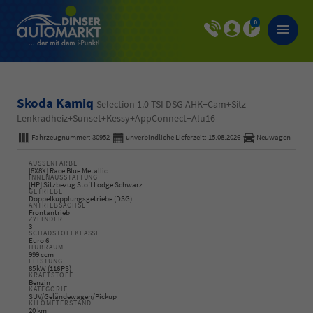
0
Skoda Kamiq
Selection 1.0 TSI DSG AHK+Cam+Sitz-
Lenkradheiz+Sunset+Kessy+AppConnect+Alu16
Fahrzeugnummer:
30952
unverbindliche Lieferzeit:
15.08.2026
Neuwagen
AUSSENFARBE
[8X8X] Race Blue Metallic
INNENAUSSTATTUNG
[HP] Sitzbezug Stoff Lodge Schwarz
GETRIEBE
Doppelkupplungsgetriebe (DSG)
ANTRIEBSACHSE
Frontantrieb
ZYLINDER
3
SCHADSTOFFKLASSE
Euro 6
HUBRAUM
999 ccm
LEISTUNG
85 kW (116 PS)
KRAFTSTOFF
Benzin
KATEGORIE
SUV/Geländewagen/Pickup
KILOMETERSTAND
20 km