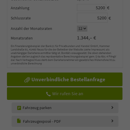
€
Anzahlung
€
Schlussrate
Anzahl der Monatsraten
1.344,– €
Monatsraten
Ein Finanzierungsbeispiel der Bank11 für Privatkunden und Handel GmbH, Hammer
Landstraße 91, 41460 Neuss für die der Betreiber der Website (siehe Impressum) als
unabhängiger Darlehensvermittler tätig ist. Bonität vorausgesetzt. Die oben stehenden
Angaben stellen zugleich das repräsentative Berechnungsbeispiel gem. § 6a Abs. 4 PAngV
dar. Nach Vertragsschluss steht dem Darlehensnehmer ein gesetzliches Widerrufsrecht zu.
unverbindliche Berechnung
Unverbindliche Bestellanfrage
Wir rufen Sie an
Fahrzeug parken
Fahrzeugexposé - PDF