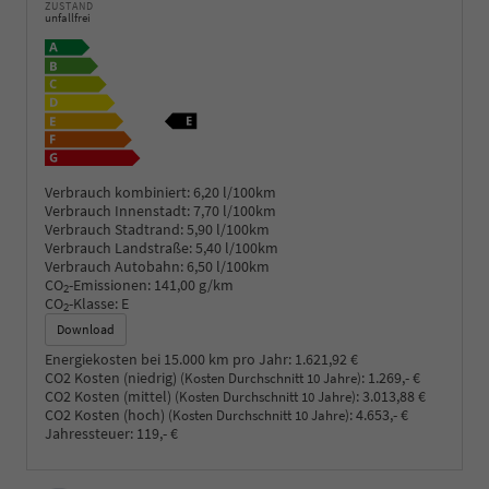
ZUSTAND
unfallfrei
Verbrauch kombiniert:
6,20 l/100km
Verbrauch Innenstadt:
7,70 l/100km
Verbrauch Stadtrand:
5,90 l/100km
Verbrauch Landstraße:
5,40 l/100km
Verbrauch Autobahn:
6,50 l/100km
CO
-Emissionen:
141,00 g/km
2
CO
-Klasse:
E
2
Download
Energiekosten bei 15.000 km pro Jahr:
1.621,92 €
CO2 Kosten (niedrig)
:
1.269,- €
(Kosten Durchschnitt 10 Jahre)
CO2 Kosten (mittel)
:
3.013,88 €
(Kosten Durchschnitt 10 Jahre)
CO2 Kosten (hoch)
:
4.653,- €
(Kosten Durchschnitt 10 Jahre)
Jahressteuer:
119,- €