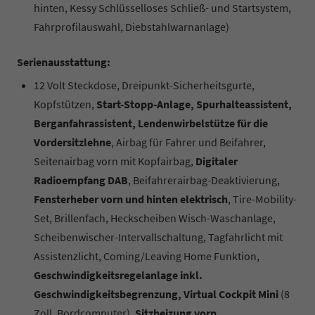
hinten, Kessy Schlüsselloses Schließ- und Startsystem,
Fahrprofilauswahl, Diebstahlwarnanlage)
Serienausstattung:
12 Volt Steckdose, Dreipunkt-Sicherheitsgurte,
Kopfstützen,
Start-Stopp-Anlage, Spurhalteassistent,
Berganfahrassistent, Lendenwirbelstütze für die
Vordersitzlehne
, Airbag für Fahrer und Beifahrer,
Seitenairbag vorn mit Kopfairbag,
Digitaler
Radioempfang DAB
, Beifahrerairbag-Deaktivierung,
Fensterheber vorn und hinten elektrisch
, Tire-Mobility-
Set, Brillenfach, Heckscheiben Wisch-Waschanlage,
Scheibenwischer-Intervallschaltung, Tagfahrlicht mit
Assistenzlicht, Coming/Leaving Home Funktion,
Geschwindigkeitsregelanlage inkl.
Geschwindigkeitsbegrenzung, Virtual Cockpit Mini
(8
Zoll, Bordcomputer),
Sitzheizung vorn
,