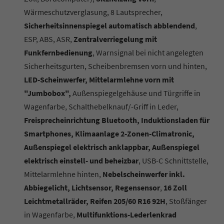
Wärmeschutzverglasung, 8 Lautsprecher,
Sicherheitsinnenspiegel automatisch abblendend
,
ESP, ABS, ASR,
Zentralverriegelung mit
Funkfernbedienung
, Warnsignal bei nicht angelegten
Sicherheitsgurten, Scheibenbremsen vorn und hinten,
LED-Scheinwerfer, Mittelarmlehne vorn mit
"Jumbobox",
Außenspiegelgehäuse und Türgriffe in
Wagenfarbe, Schalthebelknauf/-Griff in Leder,
Freisprecheinrichtung Bluetooth, Induktionsladen für
Smartphones, Klimaanlage 2-Zonen-Climatronic,
Außenspiegel elektrisch anklappbar, Außenspiegel
elektrisch einstell- und beheizbar
, USB-C Schnittstelle,
Mittelarmlehne hinten,
Nebelscheinwerfer inkl.
Abbiegelicht, Lichtsensor, Regensensor
,
16 Zoll
Leichtmetallräder, Reifen 205/60 R16 92H
, Stoßfänger
in Wagenfarbe,
Multifunktions-Lederlenkrad