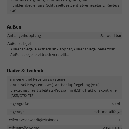
Funkfernbedienung, Schlüssellose Zentralverriegelung (Keyless
Go)
Außen
Anhängerkupplung
Schwenkbar
Außenspiegel
Außenspiegel elektrisch anklappbar, Außenspiegel beheizbar,
Außenspiegel elektrisch verstellbar
Räder & Technik
Fahrwerk- und Regelungssysteme
Antiblockiersystem (ABS), Antischlupfregelung (ASR),
Elektronisches Stabilitäts-Programm (ESP), Traktionskontrolle
(ASR/CTS/ETS)
Felgengröße
16 Zoll
Felgentyp
Leichtmetallfelge
Reifen-Geschwindigkeitsindex
H
Reifengröße vorne
205/60 R16