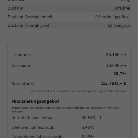
Zustand
unfallfrei
Zustand, Beschaffenheit
Scheckheftgepflegt
Zustand, Fahrfähigkeit
fahrtauglich
36.180,– €
Listenpreis
10.400,– €
Sie sparen:
28,7%
25.780,– €
Gesamtpreis
inkl. 19% MwSt. und den Kosten für Überführung und Original COC-Dokument
Finanzierungsangebot
Sonderkonditionen können Sie über unsere Kolleginnen / Kollegen im Verkauf
anfragen.
20.580,– €
Nettodarlehensbetrag
5,49%
Effektiver Jahreszins
5,49%
Gebundener Sollzinssatz