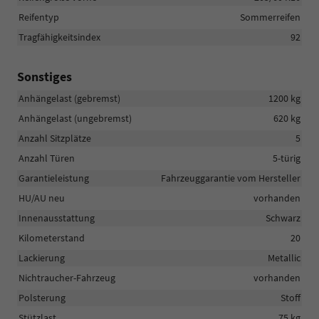
Reifentyp
Sommerreifen
Tragfähigkeitsindex
92
Sonstiges
Anhängelast (gebremst)
1200 kg
Anhängelast (ungebremst)
620 kg
Anzahl Sitzplätze
5
Anzahl Türen
5-türig
Garantieleistung
Fahrzeuggarantie vom Hersteller
HU/AU neu
vorhanden
Innenausstattung
Schwarz
Kilometerstand
20
Lackierung
Metallic
Nichtraucher-Fahrzeug
vorhanden
Polsterung
Stoff
Stützlast
75 kg