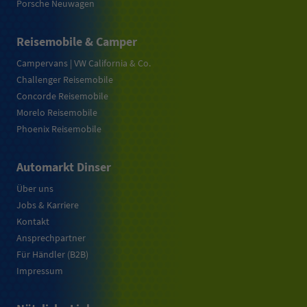
Porsche Neuwagen
Reisemobile & Camper
Campervans | VW California & Co.
Challenger Reisemobile
Concorde Reisemobile
Morelo Reisemobile
Phoenix Reisemobile
Automarkt Dinser
Über uns
Jobs & Karriere
Kontakt
Ansprechpartner
Für Händler (B2B)
Impressum