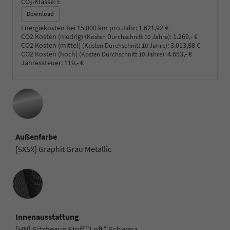
CO
-Klasse:
E
2
Download
Energiekosten bei 15.000 km pro Jahr:
1.621,92 €
CO2 Kosten (niedrig)
:
1.269,- €
(Kosten Durchschnitt 10 Jahre)
CO2 Kosten (mittel)
:
3.013,88 €
(Kosten Durchschnitt 10 Jahre)
CO2 Kosten (hoch)
:
4.653,- €
(Kosten Durchschnitt 10 Jahre)
Jahressteuer:
119,- €
Außenfarbe
[5X5X] Graphit Grau Metallic
Innenausstattung
Innenausstattung
[HN] Sitzbezug Stoff "Loft" Schwarz