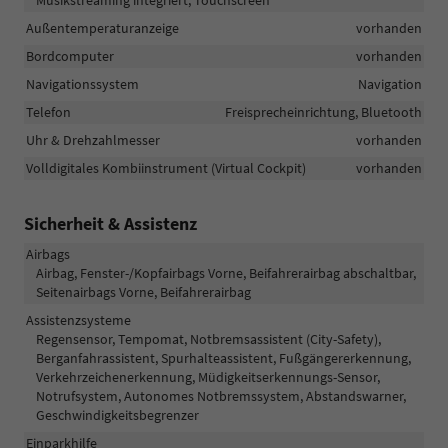
Außentemperaturanzeige
vorhanden
Bordcomputer
vorhanden
Navigationssystem
Navigation
Telefon
Freisprecheinrichtung, Bluetooth
Uhr & Drehzahlmesser
vorhanden
Volldigitales Kombiinstrument (Virtual Cockpit)
vorhanden
Sicherheit & Assistenz
Airbags
Airbag, Fenster-/Kopfairbags Vorne, Beifahrerairbag abschaltbar,
Seitenairbags Vorne, Beifahrerairbag
Assistenzsysteme
Regensensor, Tempomat, Notbremsassistent (City-Safety),
Berganfahrassistent, Spurhalteassistent, Fußgängererkennung,
Verkehrzeichenerkennung, Müdigkeitserkennungs-Sensor,
Notrufsystem, Autonomes Notbremssystem, Abstandswarner,
Geschwindigkeitsbegrenzer
Einparkhilfe