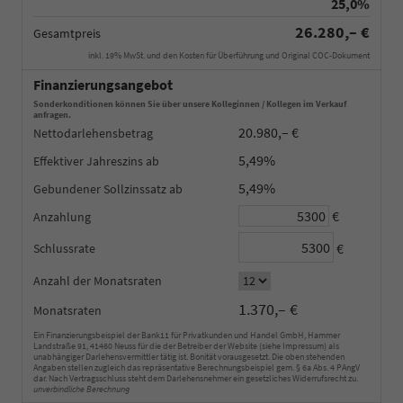
25,0%
26.280,– €
Gesamtpreis
inkl. 19% MwSt. und den Kosten für Überführung und Original COC-Dokument
Finanzierungsangebot
Sonderkonditionen können Sie über unsere Kolleginnen / Kollegen im Verkauf
anfragen.
20.980,– €
Nettodarlehensbetrag
5,49%
Effektiver Jahreszins
5,49%
Gebundener Sollzinssatz
€
Anzahlung
€
Schlussrate
Anzahl der Monatsraten
1.370,– €
Monatsraten
Ein Finanzierungsbeispiel der Bank11 für Privatkunden und Handel GmbH, Hammer
Landstraße 91, 41460 Neuss für die der Betreiber der Website (siehe Impressum) als
unabhängiger Darlehensvermittler tätig ist. Bonität vorausgesetzt. Die oben stehenden
Angaben stellen zugleich das repräsentative Berechnungsbeispiel gem. § 6a Abs. 4 PAngV
dar. Nach Vertragsschluss steht dem Darlehensnehmer ein gesetzliches Widerrufsrecht zu.
unverbindliche Berechnung