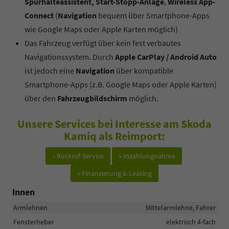
Spurhalteassistent, Start-Stopp-Anlage
,
Wireless App-
Connect
(
Navigation
bequem über Smartphone-Apps
wie Google Maps oder Apple Karten möglich)
Das Fahrzeug verfügt über kein fest verbautes
Navigationssystem. Durch
Apple CarPlay / Android Auto
ist jedoch eine
Navigation
über kompatible
Smartphone-Apps (z.B. Google Maps oder Apple Karten)
über den
Fahrzeugbildschirm
möglich.
Unsere Services bei Interesse am Skoda
Kamiq als Reimport:
» Rückruf-Service
» Inzahlungnahme
» Finanzierung & Leasing
Innen
Armlehnen
Mittelarmlehne, Fahrer
Fensterheber
elektrisch 4-fach