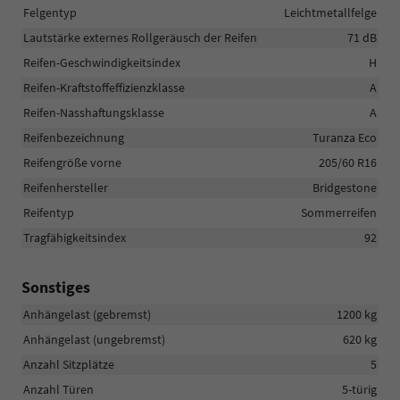
Felgentyp
Leichtmetallfelge
Lautstärke externes Rollgeräusch der Reifen
71 dB
Reifen-Geschwindigkeitsindex
H
Reifen-Kraftstoffeffizienzklasse
A
Reifen-Nasshaftungsklasse
A
Reifenbezeichnung
Turanza Eco
Reifengröße vorne
205/60 R16
Reifenhersteller
Bridgestone
Reifentyp
Sommerreifen
Tragfähigkeitsindex
92
Sonstiges
Anhängelast (gebremst)
1200 kg
Anhängelast (ungebremst)
620 kg
Anzahl Sitzplätze
5
Anzahl Türen
5-türig