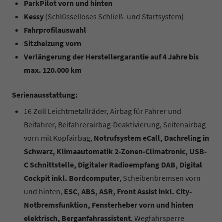
ParkPilot vorn und hinten
Kessy
(Schlüsselloses Schließ- und Startsystem)
Fahrprofilauswahl
Sitzheizung vorn
Verlängerung der Herstellergarantie auf 4 Jahre bis
max. 120.000 km
Serienausstattung:
16 Zoll Leichtmetallräder, Airbag für Fahrer und
Beifahrer, Beifahrerairbag-Deaktivierung, Seitenairbag
vorn mit Kopfairbag,
Notrufsystem eCall, Dachreling in
Schwarz, Klimaautomatik 2-Zonen-Climatronic, USB-
C Schnittstelle, Digitaler Radioempfang DAB, Digital
Cockpit inkl. Bordcomputer
, Scheibenbremsen vorn
und hinten,
ESC, ABS, ASR, Front Assist inkl. City-
Notbremsfunktion, Fensterheber vorn und hinten
elektrisch, Berganfahrassistent
, Wegfahrsperre