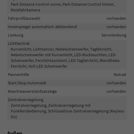
Park Distance Control vorne, Park Distance Control hinten,
Rückfahrkamera
Fahrprofilauswahl
vorhanden
Innenspiegel automatisch abblendend
vorhanden
Lenkung
Servolenkung
Lichttechnik
Kurvenlicht, Lichtsensor, Nebelscheinwerfer, Tagfahrlicht,
Nebelscheinwerfer mit Kurvenlicht, LED-Rückleuchten, LED-
Scheinwerfer, Fernlichtassistent, LED-Tagfahrlicht, Blendfreies
Fernlicht, Voll-LED Scheinwerfer
Pannenhilfe
Notrad
Start/Stop-Automatik
vorhanden
Waschwasserstandsanzeige
vorhanden
Zentralverriegelung
Zentralverriegelung, Zentralverriegelung mit
Funkfernbedienung, Schlüssellose Zentralverriegelung (Keyless
Go)
Außen