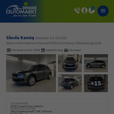
0
Skoda Kamiq
Selection 1.0 TSI DSG
Matrix+AHK+Kamera+Sunset+PDCvohi+Kessy+Sitzheizung+GV4
Fahrzeugnummer:
31416
Lagerfahrzeug
Neuwagen
+15
AUSSENFARBE
[5X5X] Graphit Grau Metallic
INNENAUSSTATTUNG
[HN] Sitzbezug Stoff "Loft" Schwarz
GETRIEBE