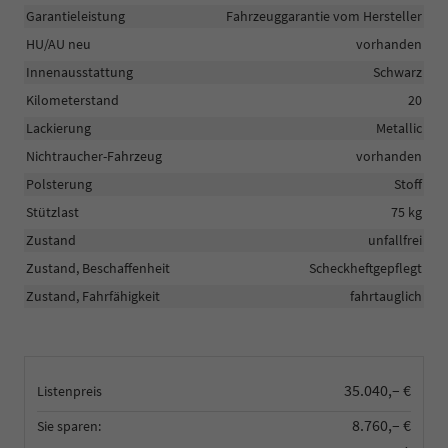
Garantieleistung
Fahrzeuggarantie vom Hersteller
HU/AU neu
vorhanden
Innenausstattung
Schwarz
Kilometerstand
20
Lackierung
Metallic
Nichtraucher-Fahrzeug
vorhanden
Polsterung
Stoff
Stützlast
75 kg
Zustand
unfallfrei
Zustand, Beschaffenheit
Scheckheftgepflegt
Zustand, Fahrfähigkeit
fahrtauglich
35.040,– €
Listenpreis
8.760,– €
Sie sparen: