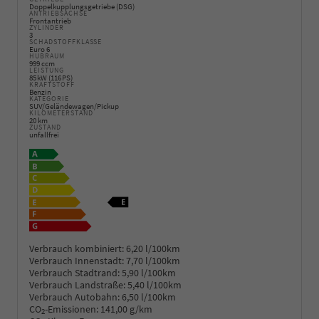
Doppelkupplungsgetriebe (DSG)
ANTRIEBSACHSE
Frontantrieb
ZYLINDER
3
SCHADSTOFFKLASSE
Euro 6
HUBRAUM
999 ccm
LEISTUNG
85 kW (116 PS)
KRAFTSTOFF
Benzin
KATEGORIE
SUV/Geländewagen/Pickup
KILOMETERSTAND
20 km
ZUSTAND
unfallfrei
Verbrauch kombiniert:
6,20 l/100km
Verbrauch Innenstadt:
7,70 l/100km
Verbrauch Stadtrand:
5,90 l/100km
Verbrauch Landstraße:
5,40 l/100km
Verbrauch Autobahn:
6,50 l/100km
CO
-Emissionen:
141,00 g/km
2