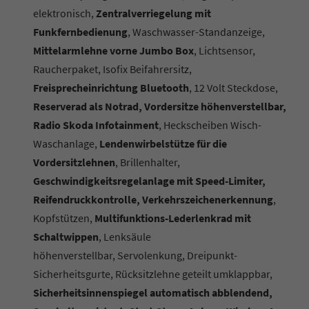
elektronisch,
Zentralverriegelung mit
Funkfernbedienung
, Waschwasser-Standanzeige,
Mittelarmlehne vorne Jumbo Box
, Lichtsensor,
Raucherpaket, Isofix Beifahrersitz,
Freisprecheinrichtung Bluetooth
, 12 Volt Steckdose,
Reserverad als Notrad, Vordersitze höhenverstellbar,
Radio Skoda Infotainment
, Heckscheiben Wisch-
Waschanlage,
Lendenwirbelstütze für die
Vordersitzlehnen
, Brillenhalter,
Geschwindigkeitsregelanlage mit Speed-Limiter,
Reifendruckkontrolle, Verkehrszeichenerkennung
,
Kopfstützen,
Multifunktions-Lederlenkrad mit
Schaltwippen
, Lenksäule
höhenverstellbar,
Servolenkung, Dreipunkt-
Sicherheitsgurte, Rücksitzlehne geteilt umklappbar,
Sicherheitsinnenspiegel automatisch abblendend,