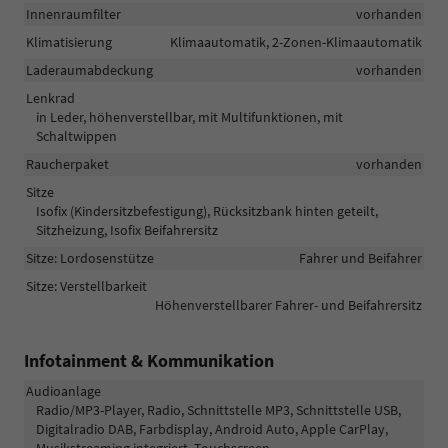
Innenraumfilter
vorhanden
Klimatisierung
Klimaautomatik, 2-Zonen-Klimaautomatik
Laderaumabdeckung
vorhanden
Lenkrad
in Leder, höhenverstellbar, mit Multifunktionen, mit
Schaltwippen
Raucherpaket
vorhanden
Sitze
Isofix (Kindersitzbefestigung), Rücksitzbank hinten geteilt,
Sitzheizung, Isofix Beifahrersitz
Sitze: Lordosenstütze
Fahrer und Beifahrer
Sitze: Verstellbarkeit
Höhenverstellbarer Fahrer- und Beifahrersitz
Infotainment & Kommunikation
Audioanlage
Radio/MP3-Player, Radio, Schnittstelle MP3, Schnittstelle USB,
Digitalradio DAB, Farbdisplay, Android Auto, Apple CarPlay,
Musikstreaming integriert, Touchscreen