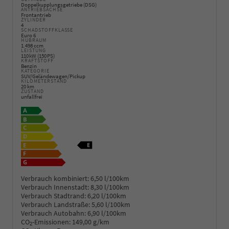
Doppelkupplungsgetriebe (DSG)
ANTRIEBSACHSE
Frontantrieb
ZYLINDER
4
SCHADSTOFFKLASSE
Euro 6
HUBRAUM
1.498 ccm
LEISTUNG
110 kW (150 PS)
KRAFTSTOFF
Benzin
KATEGORIE
SUV/Geländewagen/Pickup
KILOMETERSTAND
20 km
ZUSTAND
unfallfrei
Verbrauch kombiniert:
6,50 l/100km
Verbrauch Innenstadt:
8,30 l/100km
Verbrauch Stadtrand:
6,20 l/100km
Verbrauch Landstraße:
5,60 l/100km
Verbrauch Autobahn:
6,90 l/100km
CO
-Emissionen:
149,00 g/km
2