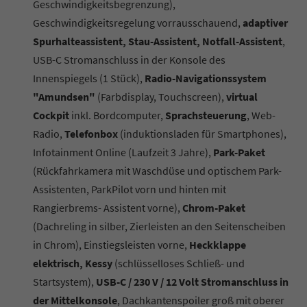
Geschwindigkeitsbegrenzung),
Geschwindigkeitsregelung vorrausschauend,
adaptiver
Spurhalteassistent, Stau-Assistent, Notfall-Assistent
,
USB-C Stromanschluss in der Konsole des
Innenspiegels (1 Stück),
Radio-Navigationssystem
"Amundsen"
(Farbdisplay, Touchscreen),
virtual
Cockpit
inkl. Bordcomputer,
Sprachsteuerung
, Web-
Radio,
Telefonbox
(induktionsladen für Smartphones),
Infotainment Online (Laufzeit 3 Jahre),
Park-Paket
(Rückfahrkamera mit Waschdüse und optischem Park-
Assistenten, ParkPilot vorn und hinten mit
Rangierbrems- Assistent vorne),
Chrom-Paket
(Dachreling in silber, Zierleisten an den Seitenscheiben
in Chrom), Einstiegsleisten vorne,
Heckklappe
elektrisch, Kessy
(schlüsselloses Schließ- und
Startsystem),
USB-C / 230 V / 12 Volt Stromanschluss in
der Mittelkonsole
, Dachkantenspoiler groß mit oberer