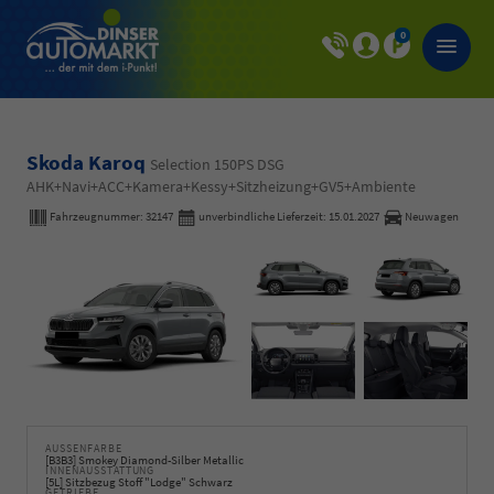
0
Skoda Karoq
Selection 150PS DSG
AHK+Navi+ACC+Kamera+Kessy+Sitzheizung+GV5+Ambiente
Fahrzeugnummer:
32147
unverbindliche Lieferzeit:
15.01.2027
Neuwagen
AUSSENFARBE
[B3B3] Smokey Diamond-Silber Metallic
INNENAUSSTATTUNG
[5L] Sitzbezug Stoff "Lodge" Schwarz
GETRIEBE