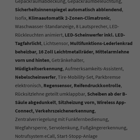
Gepäckraumabdeckung, Gepäckraumbeleuchtung,
Sicherheitsinnenspiegel automatisch abblendend
,
Isofix,
Klimaautomatik 2-Zonen-Climatronic
,
Waschwasser-Standanzeige, 8 Lautsprecher, LED-
Rückleuchten animiert,
LED-Scheinwerfer inkl. LED-
Tagfahrlicht
, Lichtsensor,
Multifunktions-Lederlenkrad
beheizbar, 16 Zoll Leichtmetallräder, Mittelarmlehne
vorn und hinten
, Getränkehalter,
Müdigkeitserkennung
, Aufmerksamkeits-Assistent,
Nebelscheinwerfer
, Tire-Mobility-Set, Parkbremse
elektronisch,
Regensensor, Reifendruckkontrolle
,
Rücksitzlehne geteilt umklappbar,
Scheiben ab der B-
Säule abgedunkelt
,
Sitzheizung vorn, Wireless App-
Connect, Verkehrszeichenerkennung
,
Zentralverriegelung mit Funkfernbedienung,
Wegfahrsperre, Servolenkung, Fußgängererkennung,
Notrufsystem eCall, Start-Stopp-Anlage