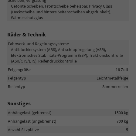
Scheiben, Verglasung
Getönte Scheiben, Frontscheibe beheizbar, Privacy Glass
(Heckscheibe und hintere Seitenscheiben abgedunkelt),
Wärmeschutzglas
Räder & Technik
Fahrwerk- und Regelungssysteme
Antiblockiersystem (ABS), Antischlupfregelung (ASR),
Elektronisches Stabilitäts-Programm (ESP), Traktionskontrolle
(ASR/CTS/ETS), Reifendruckkontrolle
Felgengröße
16 Zoll
Felgentyp
Leichtmetallfelge
Reifentyp
Sommerreifen
Sonstiges
Anhängelast (gebremst)
1500 kg
Anhängelast (ungebremst)
700 kg
Anzahl Sitzplätze
5