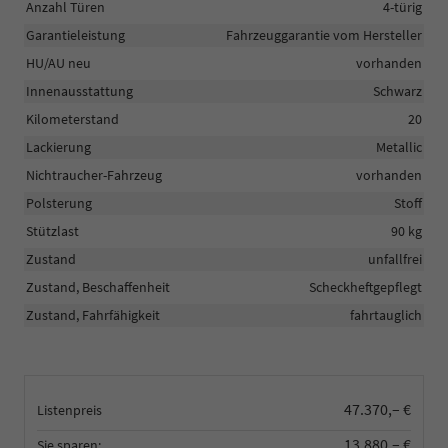
Anzahl Türen
4-türig
Garantieleistung
Fahrzeuggarantie vom Hersteller
HU/AU neu
vorhanden
Innenausstattung
Schwarz
Kilometerstand
20
Lackierung
Metallic
Nichtraucher-Fahrzeug
vorhanden
Polsterung
Stoff
Stützlast
90 kg
Zustand
unfallfrei
Zustand, Beschaffenheit
Scheckheftgepflegt
Zustand, Fahrfähigkeit
fahrtauglich
47.370,– €
Listenpreis
13.880,– €
Sie sparen: