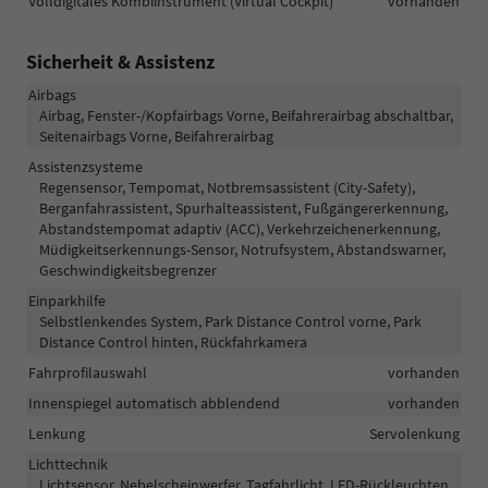
Volldigitales Kombiinstrument (Virtual Cockpit)
vorhanden
Sicherheit & Assistenz
Airbags
Airbag, Fenster-/Kopfairbags Vorne, Beifahrerairbag abschaltbar,
Seitenairbags Vorne, Beifahrerairbag
Assistenzsysteme
Regensensor, Tempomat, Notbremsassistent (City-Safety),
Berganfahrassistent, Spurhalteassistent, Fußgängererkennung,
Abstandstempomat adaptiv (ACC), Verkehrzeichenerkennung,
Müdigkeitserkennungs-Sensor, Notrufsystem, Abstandswarner,
Geschwindigkeitsbegrenzer
Einparkhilfe
Selbstlenkendes System, Park Distance Control vorne, Park
Distance Control hinten, Rückfahrkamera
Fahrprofilauswahl
vorhanden
Innenspiegel automatisch abblendend
vorhanden
Lenkung
Servolenkung
Lichttechnik
Lichtsensor, Nebelscheinwerfer, Tagfahrlicht, LED-Rückleuchten,