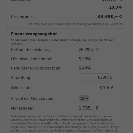
29,3%
33.490,– €
Gesamtpreis
inkl. 19% MwSt. und den Kosten für Überführung und Original COC-Dokument
Finanzierungsangebot
Sonderkonditionen können Sie über unsere Kolleginnen / Kollegen im Verkauf
anfragen.
26.790,– €
Nettodarlehensbetrag
5,49%
Effektiver Jahreszins
5,49%
Gebundener Sollzinssatz
€
Anzahlung
€
Schlussrate
Anzahl der Monatsraten
1.755,– €
Monatsraten
Ein Finanzierungsbeispiel der Bank11 für Privatkunden und Handel GmbH, Hammer
Landstraße 91, 41460 Neuss für die der Betreiber der Website (siehe Impressum) als
unabhängiger Darlehensvermittler tätig ist. Bonität vorausgesetzt. Die oben stehenden
Angaben stellen zugleich das repräsentative Berechnungsbeispiel gem. § 6a Abs. 4 PAngV
dar. Nach Vertragsschluss steht dem Darlehensnehmer ein gesetzliches Widerrufsrecht zu.