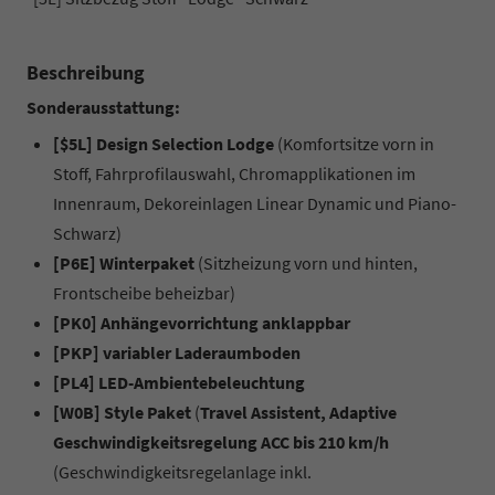
Beschreibung
Sonderausstattung:
[$5L] Design Selection Lodge
(Komfortsitze vorn in
Stoff, Fahrprofilauswahl, Chromapplikationen im
Innenraum, Dekoreinlagen Linear Dynamic und Piano-
Schwarz)
[P6E] Winterpaket
(Sitzheizung vorn und hinten,
Frontscheibe beheizbar)
[PK0] Anhängevorrichtung anklappbar
[PKP] variabler Laderaumboden
[PL4] LED-Ambientebeleuchtung
[W0B] Style Paket
(
Travel Assistent, Adaptive
Geschwindigkeitsregelung ACC bis 210 km/h
(Geschwindigkeitsregelanlage inkl.