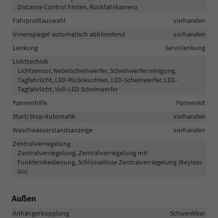
Distance Control hinten, Rückfahrkamera
Fahrprofilauswahl
vorhanden
Innenspiegel automatisch abblendend
vorhanden
Lenkung
Servolenkung
Lichttechnik
Lichtsensor, Nebelscheinwerfer, Scheinwerferreinigung,
Tagfahrlicht, LED-Rückleuchten, LED-Scheinwerfer, LED-
Tagfahrlicht, Voll-LED Scheinwerfer
Pannenhilfe
Pannenkit
Start/Stop-Automatik
vorhanden
Waschwasserstandsanzeige
vorhanden
Zentralverriegelung
Zentralverriegelung, Zentralverriegelung mit
Funkfernbedienung, Schlüssellose Zentralverriegelung (Keyless
Go)
Außen
Anhängerkupplung
Schwenkbar