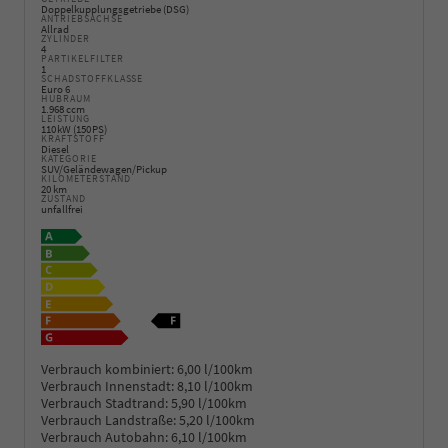
Doppelkupplungsgetriebe (DSG)
ANTRIEBSACHSE
Allrad
ZYLINDER
4
PARTIKELFILTER
1
SCHADSTOFFKLASSE
Euro 6
HUBRAUM
1.968 ccm
LEISTUNG
110 kW (150 PS)
KRAFTSTOFF
Diesel
KATEGORIE
SUV/Geländewagen/Pickup
KILOMETERSTAND
20 km
ZUSTAND
unfallfrei
Verbrauch kombiniert:
6,00 l/100km
Verbrauch Innenstadt:
8,10 l/100km
Verbrauch Stadtrand:
5,90 l/100km
Verbrauch Landstraße:
5,20 l/100km
Verbrauch Autobahn:
6,10 l/100km