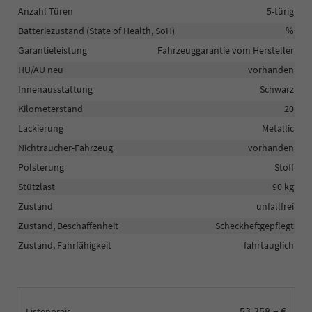
Anzahl Türen
5-türig
Batteriezustand (State of Health, SoH)
%
Garantieleistung
Fahrzeuggarantie vom Hersteller
HU/AU neu
vorhanden
Innenausstattung
Schwarz
Kilometerstand
20
Lackierung
Metallic
Nichtraucher-Fahrzeug
vorhanden
Polsterung
Stoff
Stützlast
90 kg
Zustand
unfallfrei
Zustand, Beschaffenheit
Scheckheftgepflegt
Zustand, Fahrfähigkeit
fahrtauglich
53.258,– €
Listenpreis