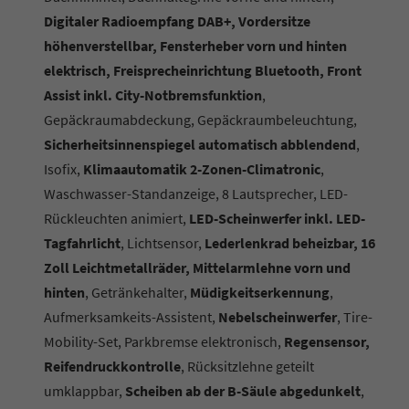
Digitaler Radioempfang DAB+, Vordersitze
höhenverstellbar, Fensterheber vorn und hinten
elektrisch, Freisprecheinrichtung Bluetooth, Front
Assist inkl. City-Notbremsfunktion
,
Gepäckraumabdeckung, Gepäckraumbeleuchtung,
Sicherheitsinnenspiegel automatisch abblendend
,
Isofix,
Klimaautomatik 2-Zonen-Climatronic
,
Waschwasser-Standanzeige, 8 Lautsprecher, LED-
Rückleuchten animiert,
LED-Scheinwerfer inkl. LED-
Tagfahrlicht
, Lichtsensor,
Lederlenkrad beheizbar, 16
Zoll Leichtmetallräder, Mittelarmlehne vorn und
hinten
, Getränkehalter,
Müdigkeitserkennung
,
Aufmerksamkeits-Assistent,
Nebelscheinwerfer
, Tire-
Mobility-Set, Parkbremse elektronisch,
Regensensor,
Reifendruckkontrolle
, Rücksitzlehne geteilt
umklappbar,
Scheiben ab der B-Säule abgedunkelt
,