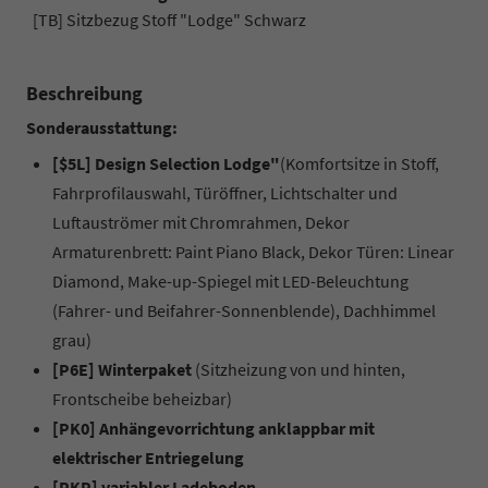
[TB] Sitzbezug Stoff "Lodge" Schwarz
Beschreibung
Sonderausstattung:
[$5L] Design Selection Lodge"
(Komfortsitze in Stoff,
Fahrprofilauswahl, Türöffner, Lichtschalter und
Luftauströmer mit Chromrahmen, Dekor
Armaturenbrett: Paint Piano Black, Dekor Türen: Linear
Diamond, Make-up-Spiegel mit LED-Beleuchtung
(Fahrer- und Beifahrer-Sonnenblende), Dachhimmel
grau)
[P6E] Winterpaket
(Sitzheizung von und hinten,
Frontscheibe beheizbar)
[PK0] Anhängevorrichtung anklappbar mit
elektrischer Entriegelung
[PKP] variabler Ladeboden