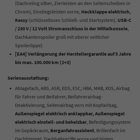
(Dachreling silber, Zierleisten an den Seitenscheiben in
Chrom), Einstiegsleisten vorne,
Heckklappe elektrisch,
Kessy
(schlüsselloses Schließ- und Startsystem),
USB-C
/ 230 V / 12 Volt Stromanschluss in der Mittelkonsole
,
Dachkantenspoiler groß mit oberer seitlicher
Spoilerlippe)
[EA4] Verlängerung der Herstellergarantie auf 5 Jahre
bis max. 100.000 km (2+3)
Serienausstattung:
Ablagefach, ABS, ASR, EDS, ESC, HBA, MKB, XDS, Airbag
für Fahrer und Beifahrer, Beifahrerairbag-
Deaktivierung, Seitenairbag vorn mit Kopfairbag,
Außenspiegel elektrisch anklappbar, Außenspiegel
elektrisch einstell- und beheizbar
, Befestigungssystem
im Gepäckraum,
Berganfahrassistent
, Brillenfach im
Dachhimmel, Dachhaltegriffe vorne und hinten,