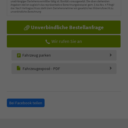
unabhängiger Darlehensvermittler tätig ist. Bonität vorausgesetzt. Die oben stehenden
Angaben stellen zugleich das repräsentative Berechnungsbeispiel gem. § 6a Abs. 4 PAngV
dar. Nach Vertragsschluss steht dem Darlehensnehmer ein gesetzliches Widerrufsrecht zu.
unverbindliche Berechnung
Unverbindliche Bestellanfrage
Wir rufen Sie an
Fahrzeug parken
Fahrzeugexposé - PDF
Bei Facebook teilen