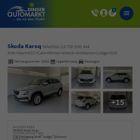
0
Skoda Karoq
Selection 2.0 TDI DSG 4x4
AHK+Navi+ACC+Cam+Winter+eHeck+Ambiente+Lodge+GV5
Fahrzeugnummer:
31612
Lagerfahrzeug
Neuwagen
+15
AUSSENFARBE
[M3M3] Stahl Grau
INNENAUSSTATTUNG
[TB] Sitzbezug Stoff "Lodge" Schwarz
GETRIEBE