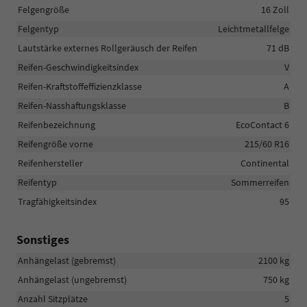
Felgengröße
16 Zoll
Felgentyp
Leichtmetallfelge
Lautstärke externes Rollgeräusch der Reifen
71 dB
Reifen-Geschwindigkeitsindex
V
Reifen-Kraftstoffeffizienzklasse
A
Reifen-Nasshaftungsklasse
B
Reifenbezeichnung
EcoContact 6
Reifengröße vorne
215/60 R16
Reifenhersteller
Continental
Reifentyp
Sommerreifen
Tragfähigkeitsindex
95
Sonstiges
Anhängelast (gebremst)
2100 kg
Anhängelast (ungebremst)
750 kg
Anzahl Sitzplätze
5