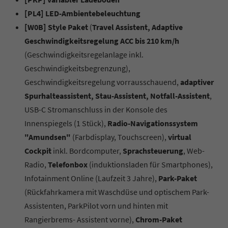
[PL4] LED-Ambientebeleuchtung
[W0B] Style Paket
(
Travel Assistent, Adaptive
Geschwindigkeitsregelung ACC bis 210 km/h
(Geschwindigkeitsregelanlage inkl.
Geschwindigkeitsbegrenzung),
Geschwindigkeitsregelung vorrausschauend,
adaptiver
Spurhalteassistent, Stau-Assistent, Notfall-Assistent
,
USB-C Stromanschluss in der Konsole des
Innenspiegels (1 Stück),
Radio-Navigationssystem
"Amundsen"
(Farbdisplay, Touchscreen),
virtual
Cockpit
inkl. Bordcomputer,
Sprachsteuerung
, Web-
Radio,
Telefonbox
(induktionsladen für Smartphones),
Infotainment Online (Laufzeit 3 Jahre),
Park-Paket
(Rückfahrkamera mit Waschdüse und optischem Park-
Assistenten, ParkPilot vorn und hinten mit
Rangierbrems- Assistent vorne),
Chrom-Paket