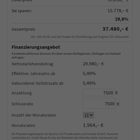
15.778,– €
Sie sparen:
29,6%
37.480,– €
Gesamtpreis
inkl. 19% MwSt. und den Kosten für Überführung und Original COC-Dokument
Finanzierungsangebot
Sonderkonditionen können Sie über unsere Kolleginnen / Kollegen im Verkauf
anfragen.
29.980,– €
Nettodarlehensbetrag
5,49%
Effektiver Jahreszins
5,49%
Gebundener Sollzinssatz
€
Anzahlung
€
Schlussrate
Anzahl der Monatsraten
1.964,– €
Monatsraten
Ein Finanzierungsbeispiel der Bank11 für Privatkunden und Handel GmbH, Hammer
Landstraße 91, 41460 Neuss für die der Betreiber der Website (siehe Impressum) als