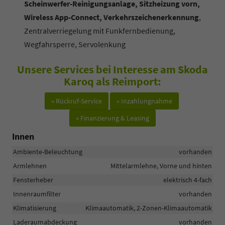
Scheinwerfer-Reinigungsanlage, Sitzheizung vorn,
Wireless App-Connect, Verkehrszeichenerkennung
,
Zentralverriegelung mit Funkfernbedienung,
Wegfahrsperre, Servolenkung
Unsere Services bei Interesse am Skoda
Karoq als Reimport:
» Rückruf-Service
» Inzahlungnahme
» Finanzierung & Leasing
Innen
Ambiente-Beleuchtung
vorhanden
Armlehnen
Mittelarmlehne, Vorne und hinten
Fensterheber
elektrisch 4-fach
Innenraumfilter
vorhanden
Klimatisierung
Klimaautomatik, 2-Zonen-Klimaautomatik
Laderaumabdeckung
vorhanden