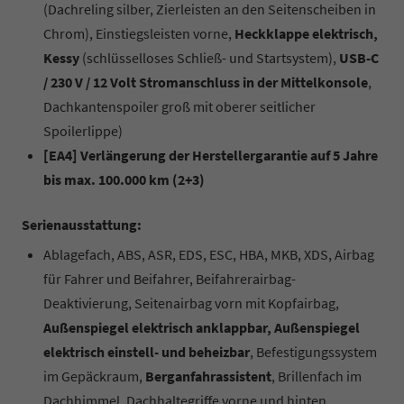
(Dachreling silber, Zierleisten an den Seitenscheiben in
Chrom), Einstiegsleisten vorne,
Heckklappe elektrisch,
Kessy
(schlüsselloses Schließ- und Startsystem),
USB-C
/ 230 V / 12 Volt Stromanschluss in der Mittelkonsole
,
Dachkantenspoiler groß mit oberer seitlicher
Spoilerlippe)
[EA4] Verlängerung der Herstellergarantie auf 5 Jahre
bis max. 100.000 km (2+3)
Serienausstattung:
Ablagefach, ABS, ASR, EDS, ESC, HBA, MKB, XDS, Airbag
für Fahrer und Beifahrer, Beifahrerairbag-
Deaktivierung, Seitenairbag vorn mit Kopfairbag,
Außenspiegel elektrisch anklappbar, Außenspiegel
elektrisch einstell- und beheizbar
, Befestigungssystem
im Gepäckraum,
Berganfahrassistent
, Brillenfach im
Dachhimmel, Dachhaltegriffe vorne und hinten,