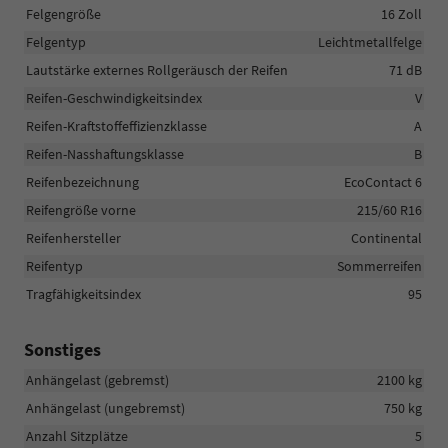
Felgengröße
16 Zoll
Felgentyp
Leichtmetallfelge
Lautstärke externes Rollgeräusch der Reifen
71 dB
Reifen-Geschwindigkeitsindex
V
Reifen-Kraftstoffeffizienzklasse
A
Reifen-Nasshaftungsklasse
B
Reifenbezeichnung
EcoContact 6
Reifengröße vorne
215/60 R16
Reifenhersteller
Continental
Reifentyp
Sommerreifen
Tragfähigkeitsindex
95
Sonstiges
Anhängelast (gebremst)
2100 kg
Anhängelast (ungebremst)
750 kg
Anzahl Sitzplätze
5