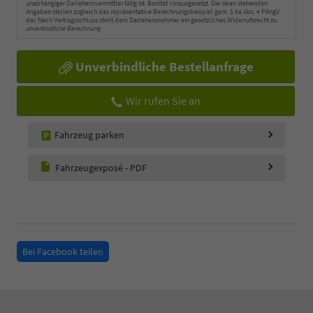
unabhängiger Darlehensvermittler tätig ist. Bonität vorausgesetzt. Die oben stehenden
Angaben stellen zugleich das repräsentative Berechnungsbeispiel gem. § 6a Abs. 4 PAngV
dar. Nach Vertragsschluss steht dem Darlehensnehmer ein gesetzliches Widerrufsrecht zu.
unverbindliche Berechnung
Unverbindliche Bestellanfrage
Wir rufen Sie an
Fahrzeug parken
Fahrzeugexposé - PDF
Bei Facebook teilen