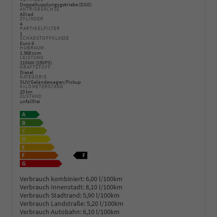
Doppelkupplungsgetriebe (DSG)
ANTRIEBSACHSE
Allrad
ZYLINDER
4
PARTIKELFILTER
1
SCHADSTOFFKLASSE
Euro 6
HUBRAUM
1.968 ccm
LEISTUNG
110 kW (150 PS)
KRAFTSTOFF
Diesel
KATEGORIE
SUV/Geländewagen/Pickup
KILOMETERSTAND
20 km
ZUSTAND
unfallfrei
Verbrauch kombiniert:
6,00 l/100km
Verbrauch Innenstadt:
8,10 l/100km
Verbrauch Stadtrand:
5,90 l/100km
Verbrauch Landstraße:
5,20 l/100km
Verbrauch Autobahn:
6,10 l/100km