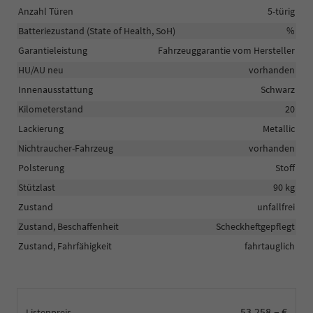
Anzahl Türen
5-türig
Batteriezustand (State of Health, SoH)
%
Garantieleistung
Fahrzeuggarantie vom Hersteller
HU/AU neu
vorhanden
Innenausstattung
Schwarz
Kilometerstand
20
Lackierung
Metallic
Nichtraucher-Fahrzeug
vorhanden
Polsterung
Stoff
Stützlast
90 kg
Zustand
unfallfrei
Zustand, Beschaffenheit
Scheckheftgepflegt
Zustand, Fahrfähigkeit
fahrtauglich
53.258,– €
Listenpreis