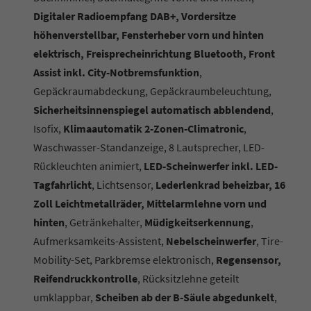
Digitaler Radioempfang DAB+, Vordersitze
höhenverstellbar, Fensterheber vorn und hinten
elektrisch, Freisprecheinrichtung Bluetooth, Front
Assist inkl. City-Notbremsfunktion
,
Gepäckraumabdeckung, Gepäckraumbeleuchtung,
Sicherheitsinnenspiegel automatisch abblendend
,
Isofix,
Klimaautomatik 2-Zonen-Climatronic
,
Waschwasser-Standanzeige, 8 Lautsprecher, LED-
Rückleuchten animiert,
LED-Scheinwerfer inkl. LED-
Tagfahrlicht
, Lichtsensor,
Lederlenkrad beheizbar, 16
Zoll Leichtmetallräder, Mittelarmlehne vorn und
hinten
, Getränkehalter,
Müdigkeitserkennung
,
Aufmerksamkeits-Assistent,
Nebelscheinwerfer
, Tire-
Mobility-Set, Parkbremse elektronisch,
Regensensor,
Reifendruckkontrolle
, Rücksitzlehne geteilt
umklappbar,
Scheiben ab der B-Säule abgedunkelt
,