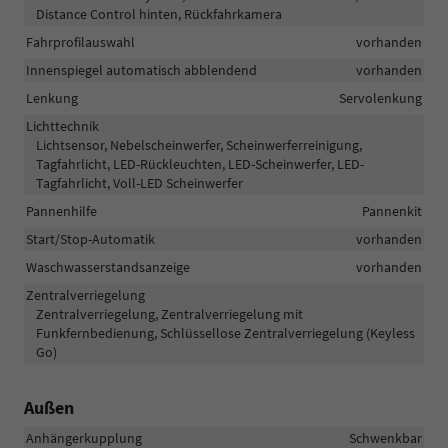
Distance Control hinten, Rückfahrkamera
Fahrprofilauswahl
vorhanden
Innenspiegel automatisch abblendend
vorhanden
Lenkung
Servolenkung
Lichttechnik
Lichtsensor, Nebelscheinwerfer, Scheinwerferreinigung,
Tagfahrlicht, LED-Rückleuchten, LED-Scheinwerfer, LED-
Tagfahrlicht, Voll-LED Scheinwerfer
Pannenhilfe
Pannenkit
Start/Stop-Automatik
vorhanden
Waschwasserstandsanzeige
vorhanden
Zentralverriegelung
Zentralverriegelung, Zentralverriegelung mit
Funkfernbedienung, Schlüssellose Zentralverriegelung (Keyless
Go)
Außen
Anhängerkupplung
Schwenkbar