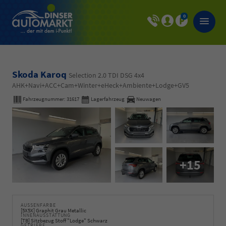
0
Skoda Karoq
Selection 2.0 TDI DSG 4x4
AHK+Navi+ACC+Cam+Winter+eHeck+Ambiente+Lodge+GV5
Fahrzeugnummer:
31617
Lagerfahrzeug
Neuwagen
+15
AUSSENFARBE
[5X5X] Graphit Grau Metallic
INNENAUSSTATTUNG
[TB] Sitzbezug Stoff "Lodge" Schwarz
GETRIEBE