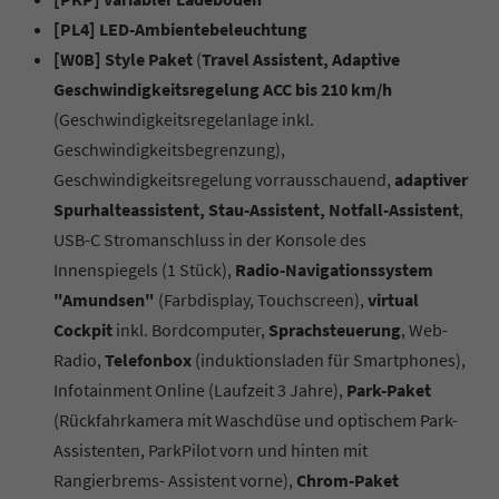
[PL4] LED-Ambientebeleuchtung
[W0B] Style Paket
(
Travel Assistent, Adaptive
Geschwindigkeitsregelung ACC bis 210 km/h
(Geschwindigkeitsregelanlage inkl.
Geschwindigkeitsbegrenzung),
Geschwindigkeitsregelung vorrausschauend,
adaptiver
Spurhalteassistent, Stau-Assistent, Notfall-Assistent
,
USB-C Stromanschluss in der Konsole des
Innenspiegels (1 Stück),
Radio-Navigationssystem
"Amundsen"
(Farbdisplay, Touchscreen),
virtual
Cockpit
inkl. Bordcomputer,
Sprachsteuerung
, Web-
Radio,
Telefonbox
(induktionsladen für Smartphones),
Infotainment Online (Laufzeit 3 Jahre),
Park-Paket
(Rückfahrkamera mit Waschdüse und optischem Park-
Assistenten, ParkPilot vorn und hinten mit
Rangierbrems- Assistent vorne),
Chrom-Paket