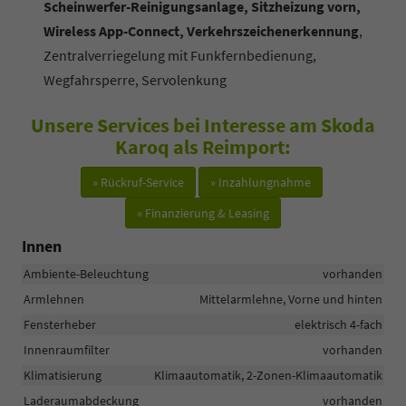
Scheinwerfer-Reinigungsanlage, Sitzheizung vorn,
Wireless App-Connect, Verkehrszeichenerkennung
,
Zentralverriegelung mit Funkfernbedienung,
Wegfahrsperre, Servolenkung
Unsere Services bei Interesse am Skoda
Karoq als Reimport:
» Rückruf-Service
» Inzahlungnahme
» Finanzierung & Leasing
Innen
Ambiente-Beleuchtung
vorhanden
Armlehnen
Mittelarmlehne, Vorne und hinten
Fensterheber
elektrisch 4-fach
Innenraumfilter
vorhanden
Klimatisierung
Klimaautomatik, 2-Zonen-Klimaautomatik
Laderaumabdeckung
vorhanden