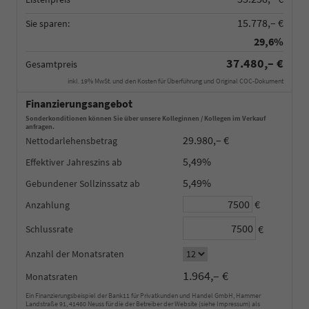
15.778,– €
Sie sparen:
29,6%
37.480,– €
Gesamtpreis
inkl. 19% MwSt. und den Kosten für Überführung und Original COC-Dokument
Finanzierungsangebot
Sonderkonditionen können Sie über unsere Kolleginnen / Kollegen im Verkauf
anfragen.
29.980,– €
Nettodarlehensbetrag
5,49%
Effektiver Jahreszins
5,49%
Gebundener Sollzinssatz
€
Anzahlung
€
Schlussrate
Anzahl der Monatsraten
1.964,– €
Monatsraten
Ein Finanzierungsbeispiel der Bank11 für Privatkunden und Handel GmbH, Hammer
Landstraße 91, 41460 Neuss für die der Betreiber der Website (siehe Impressum) als