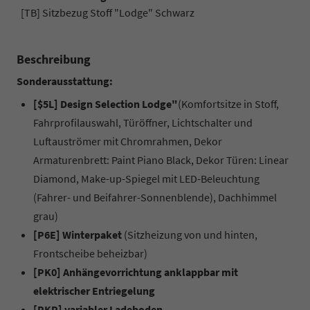
[TB] Sitzbezug Stoff "Lodge" Schwarz
Beschreibung
Sonderausstattung:
[$5L] Design Selection Lodge"
(Komfortsitze in Stoff,
Fahrprofilauswahl, Türöffner, Lichtschalter und
Luftauströmer mit Chromrahmen, Dekor
Armaturenbrett: Paint Piano Black, Dekor Türen: Linear
Diamond, Make-up-Spiegel mit LED-Beleuchtung
(Fahrer- und Beifahrer-Sonnenblende), Dachhimmel
grau)
[P6E] Winterpaket
(Sitzheizung von und hinten,
Frontscheibe beheizbar)
[PK0] Anhängevorrichtung anklappbar mit
elektrischer Entriegelung
[PKP] variabler Ladeboden