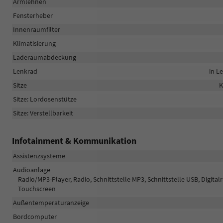
Armlehnen
Fensterheber
Innenraumfilter
Klimatisierung
Laderaumabdeckung
Lenkrad
in L
Sitze
K
Sitze: Lordosenstütze
Sitze: Verstellbarkeit
Infotainment & Kommunikation
Assistenzsysteme
Audioanlage
Radio/MP3-Player, Radio, Schnittstelle MP3, Schnittstelle USB, Digita
Touchscreen
Außentemperaturanzeige
Bordcomputer