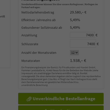
Sonderkonditionen können Sie über unsere Kolleginnen / Kollegen im
Verkauf anfragen.
29.580,– €
Nettodarlehensbetrag
nitt
5,49%
Effektiver Jahreszins
5,49%
Gebundener Sollzinssatz
€
Anzahlung
€
Schlussrate
Anzahl der Monatsraten
1.938,– €
Monatsraten
Ein Finanzierungsbeispiel der Bank11 für Privatkunden und Handel GmbH,
Hammer Landstraße 91, 41460 Neuss für die der Betreiber der Website (siehe
Impressum) als unabhängiger Darlehensvermittler tätig ist. Bonität
vorausgesetzt. Die oben stehenden Angaben stellen zugleich das repräsentative
Berechnungsbeispiel gem. § 6a Abs. 4 PAngV dar. Nach Vertragsschluss steht
dem Darlehensnehmer ein gesetzliches Widerrufsrecht zu.
unverbindliche Berechnung
Unverbindliche Bestellanfrage