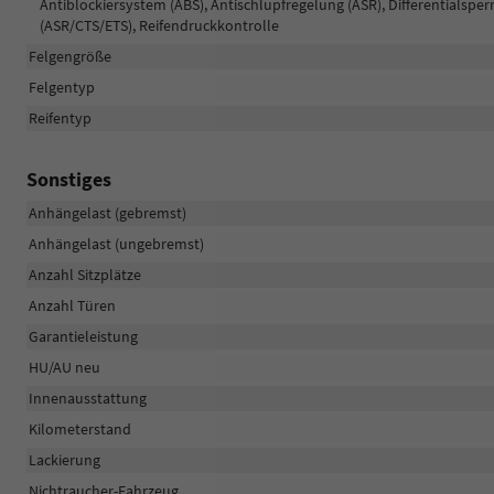
Antiblockiersystem (ABS), Antischlupfregelung (ASR), Differentialsper
(ASR/CTS/ETS), Reifendruckkontrolle
Felgengröße
Felgentyp
Reifentyp
Sonstiges
Anhängelast (gebremst)
Anhängelast (ungebremst)
Anzahl Sitzplätze
Anzahl Türen
Garantieleistung
HU/AU neu
Innenausstattung
Kilometerstand
Lackierung
Nichtraucher-Fahrzeug