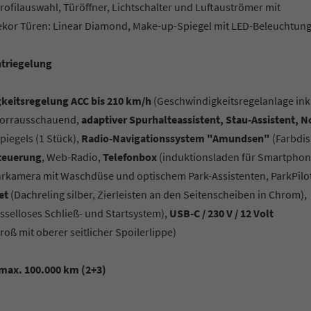
profilauswahl, Türöffner, Lichtschalter und Luftauströmer mit
ekor Türen: Linear Diamond, Make-up-Spiegel mit LED-Beleuchtun
ntriegelung
gkeitsregelung ACC bis 210 km/h
(Geschwindigkeitsregelanlage ink
vorrausschauend,
adaptiver Spurhalteassistent, Stau-Assistent, No
piegels (1 Stück),
Radio-Navigationssystem "Amundsen"
(Farbdis
teuerung
, Web-Radio,
Telefonbox
(induktionsladen für Smartphon
rkamera mit Waschdüse und optischem Park-Assistenten, ParkPilo
et
(Dachreling silber, Zierleisten an den Seitenscheiben in Chrom),
sselloses Schließ- und Startsystem),
USB-C / 230 V / 12 Volt
roß mit oberer seitlicher Spoilerlippe)
 max. 100.000 km (2+3)