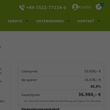
0
Konto
+49-7522-77114-0
SERVICE
UNTERNEHMEN
KONTAKT
5
m
53.058,– €
Listenpreis
m
16.078,– €
Sie sparen:
km
30,3%
36.980,– €
Gesamtpreis
ahr:
inkl. 19% MwSt. und den Kosten für Überführung und Original COC-Dokument
Finanzierungsangebot