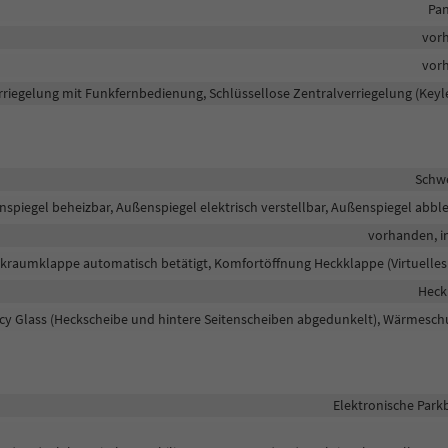
Pan
vor
vor
rriegelung mit Funkfernbedienung, Schlüssellose Zentralverriegelung (Keyl
Schw
nspiegel beheizbar, Außenspiegel elektrisch verstellbar, Außenspiegel abb
vorhanden, in
ckraumklappe automatisch betätigt, Komfortöffnung Heckklappe (Virtuelles
Heck
acy Glass (Heckscheibe und hintere Seitenscheiben abgedunkelt), Wärmesch
Elektronische Par