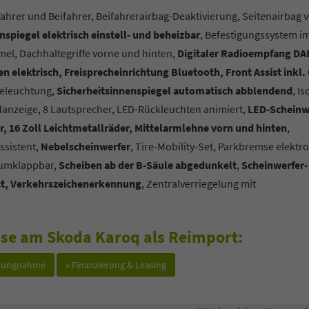
Fahrer und Beifahrer, Beifahrerairbag-Deaktivierung, Seitenairbag 
spiegel elektrisch einstell- und beheizbar
, Befestigungssystem i
mel, Dachhaltegriffe vorne und hinten,
Digitaler Radioempfang DA
 elektrisch, Freisprecheinrichtung Bluetooth, Front Assist inkl. 
eleuchtung,
Sicherheitsinnenspiegel automatisch abblendend
, Is
anzeige, 8 Lautsprecher, LED-Rückleuchten animiert,
LED-Scheinw
, 16 Zoll Leichtmetallräder, Mittelarmlehne vorn und hinten
,
ssistent,
Nebelscheinwerfer
, Tire-Mobility-Set, Parkbremse elektr
t umklappbar,
Scheiben ab der B-Säule abgedunkelt
,
Scheinwerfer-
ct, Verkehrszeichenerkennung
, Zentralverriegelung mit
esse am Skoda Karoq als Reimport:
hlungnahme
» Finanzierung & Leasing