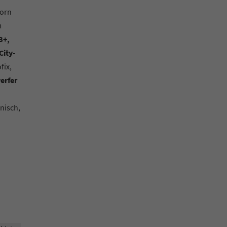
vorn
m
B+,
City-
ofix,
erfer
onisch,