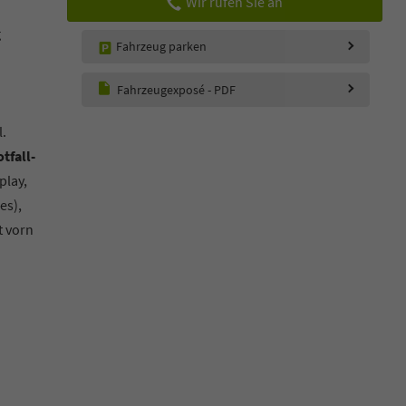
Wir rufen Sie an
g
Fahrzeug parken
Fahrzeugexposé - PDF
l.
tfall-
play,
es),
t vorn