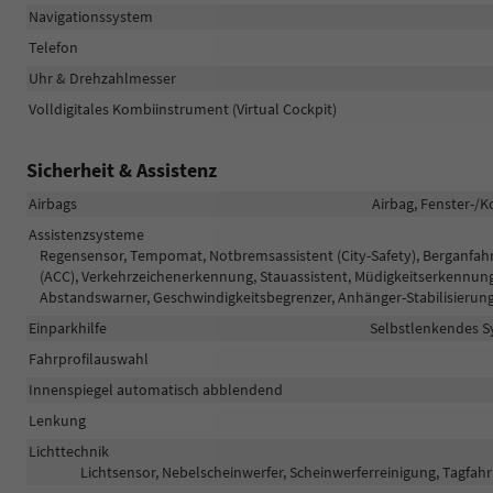
Navigationssystem
Telefon
Uhr & Drehzahlmesser
Volldigitales Kombiinstrument (Virtual Cockpit)
Sicherheit & Assistenz
Airbags
Airbag, Fenster-/K
Assistenzsysteme
Regensensor, Tempomat, Notbremsassistent (City-Safety), Berganfa
(ACC), Verkehrzeichenerkennung, Stauassistent, Müdigkeitserkennu
Abstandswarner, Geschwindigkeitsbegrenzer, Anhänger-Stabilisieru
Einparkhilfe
Selbstlenkendes Sy
Fahrprofilauswahl
Innenspiegel automatisch abblendend
Lenkung
Lichttechnik
Lichtsensor, Nebelscheinwerfer, Scheinwerferreinigung, Tagfahr