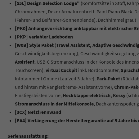
[$5L] Design Selection Lodge"
(Komfortsitze in Stoff, Fahr
Chromrahmen, Dekor Armaturenbrett: Paint Piano Black, D
(Fahrer- und Beifahrer-Sonnenblende), Dachhimmel grau)
[PK0] Anhängevorrichtung anklappbar mit elektrischer E
[PKP] variabler Ladeboden
[W0B] Style Paket
(
Travel Assistent, Adaptive Geschwindi
Geschwindigkeitsbegrenzung), Geschwindigkeitsregelung 
Assistent
, USB-C Stromanschluss in der Konsole des Innens
Touchscreen),
virtual Cockpit
inkl. Bordcomputer,
Sprachs
Infotainment Online (Laufzeit 3 Jahre),
Park-Paket
(Rückfah
und hinten mit Rangierbrems- Assistent vorne),
Chrom-Pak
Einstiegsleisten vorne,
Heckklappe elektrisch, Kessy
(schlü
Stromanschluss in der Mittelkonsole
, Dachkantenspoiler g
[3CX] Netztrennwand
[EA4] Verlängerung der Herstellergarantie auf 5 Jahre bis
Serienausstattung: