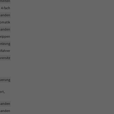
 hinten
h 4-fach
handen
tomatik
handen
twippen
heizung
ifahrer
rersitz
uerung
ert,
handen
handen