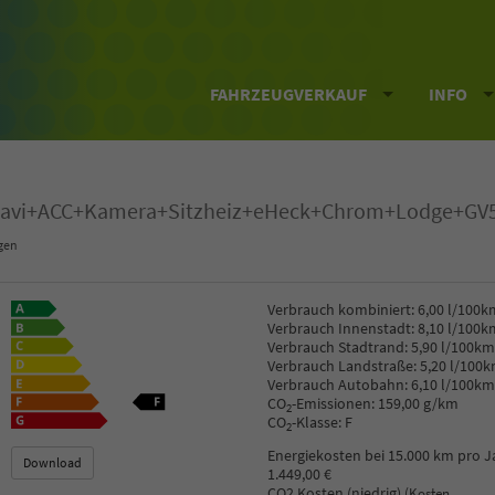
FAHRZEUGVERKAUF
INFO
K+Navi+ACC+Kamera+Sitzheiz+eHeck+Chrom+Lodge+GV
gen
Verbrauch kombiniert:
6,00 l/100k
Verbrauch Innenstadt:
8,10 l/100k
Verbrauch Stadtrand:
5,90 l/100km
Verbrauch Landstraße:
5,20 l/100
Verbrauch Autobahn:
6,10 l/100km
CO
-Emissionen:
159,00 g/km
2
CO
-Klasse:
F
2
Energiekosten bei 15.000 km pro J
Download
1.449,00 €
CO2 Kosten (niedrig)
(Kosten