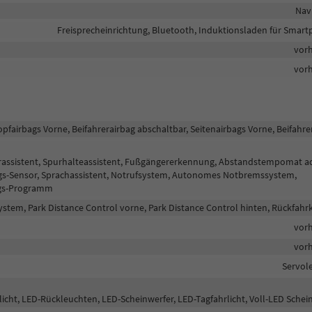
Nav
Freisprecheinrichtung, Bluetooth, Induktionsladen für Smar
vor
vor
opfairbags Vorne, Beifahrerairbag abschaltbar, Seitenairbags Vorne, Beifahre
hrassistent, Spurhalteassistent, Fußgängererkennung, Abstandstempomat a
ngs-Sensor, Sprachassistent, Notrufsystem, Autonomes Notbremssystem,
ngs-Programm
stem, Park Distance Control vorne, Park Distance Control hinten, Rückfah
vor
vor
Servol
licht, LED-Rückleuchten, LED-Scheinwerfer, LED-Tagfahrlicht, Voll-LED Schei