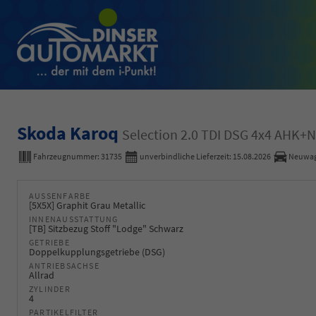
Skoda Karoq
Selection 2.0 TDI DSG 4x4 AH
Fahrzeugnummer:
31735
unverbindliche Lieferzeit:
15.08.2026
Neuwa
AUSSENFARBE
[5X5X] Graphit Grau Metallic
INNENAUSSTATTUNG
[TB] Sitzbezug Stoff "Lodge" Schwarz
GETRIEBE
Doppelkupplungsgetriebe (DSG)
ANTRIEBSACHSE
Allrad
ZYLINDER
4
PARTIKELFILTER