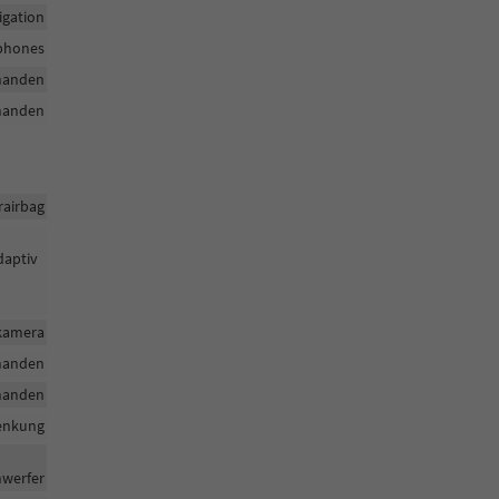
igation
tphones
handen
handen
rairbag
daptiv
rkamera
handen
handen
enkung
nwerfer