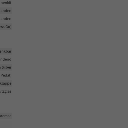
nenkit
handen
handen
ess Go)
enkbar
lendend
 Silber
 Pedal)
klappe
utzglas
kbremse