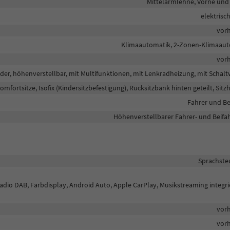
Mittelarmlehne, Vorne und
elektrisc
vor
Klimaautomatik, 2-Zonen-Klimaau
vor
eder, höhenverstellbar, mit Multifunktionen, mit Lenkradheizung, mit Schal
omfortsitze, Isofix (Kindersitzbefestigung), Rücksitzbank hinten geteilt, Sitz
Fahrer und Be
Höhenverstellbarer Fahrer- und Beifah
Sprachste
lradio DAB, Farbdisplay, Android Auto, Apple CarPlay, Musikstreaming integri
vor
vor