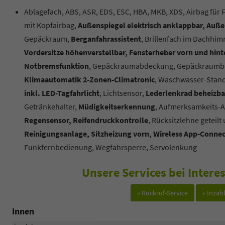
Ablagefach, ABS, ASR, EDS, ESC, HBA, MKB, XDS, Airbag für 
mit Kopfairbag,
Außenspiegel elektrisch anklappbar, Außen
Gepäckraum,
Berganfahrassistent
, Brillenfach im Dachhim
Vordersitze höhenverstellbar, Fensterheber vorn und hinten
Notbremsfunktion
, Gepäckraumabdeckung, Gepäckraumb
Klimaautomatik 2-Zonen-Climatronic
, Waschwasser-Stand
inkl. LED-Tagfahrlicht
, Lichtsensor,
Lederlenkrad beheizbar
Getränkehalter,
Müdigkeitserkennung
, Aufmerksamkeits-A
Regensensor, Reifendruckkontrolle
, Rücksitzlehne geteil
Reinigungsanlage, Sitzheizung vorn, Wireless App-Conne
Funkfernbedienung, Wegfahrsperre, Servolenkung
Unsere Services bei Inter
» Rückruf-Service
» Inza
Innen