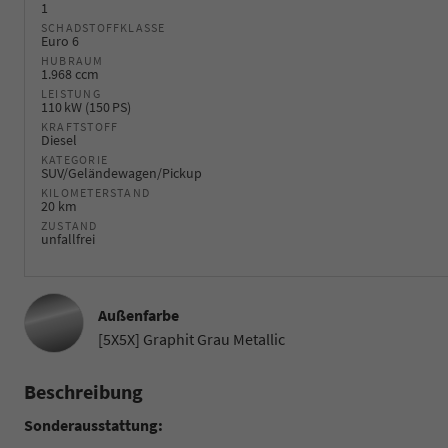
1
SCHADSTOFFKLASSE
Euro 6
HUBRAUM
1.968 ccm
LEISTUNG
110 kW (150 PS)
KRAFTSTOFF
Diesel
KATEGORIE
SUV/Geländewagen/Pickup
KILOMETERSTAND
20 km
ZUSTAND
unfallfrei
Außenfarbe
[5X5X] Graphit Grau Metallic
Beschreibung
Sonderausstattung: