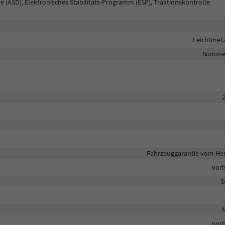
re (ASD), Elektronisches Stabilitäts-Programm (ESP), Traktionskontrolle
Leichtmeta
Sommer
Fahrzeuggarantie vom Her
vor
S
M
vor