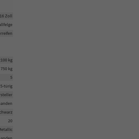
16 Zoll
llfelge
reifen
2100 kg
750 kg
5
5-türig
steller
handen
chwarz
20
etallic
handen