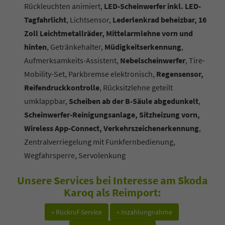
Rückleuchten animiert,
LED-Scheinwerfer inkl. LED-
Tagfahrlicht
, Lichtsensor,
Lederlenkrad beheizbar, 16
Zoll Leichtmetallräder, Mittelarmlehne vorn und
hinten
, Getränkehalter,
Müdigkeitserkennung
,
Aufmerksamkeits-Assistent,
Nebelscheinwerfer
, Tire-
Mobility-Set, Parkbremse elektronisch,
Regensensor,
Reifendruckkontrolle
, Rücksitzlehne geteilt
umklappbar,
Scheiben ab der B-Säule abgedunkelt
,
Scheinwerfer-Reinigungsanlage, Sitzheizung vorn,
Wireless App-Connect, Verkehrszeichenerkennung
,
Zentralverriegelung mit Funkfernbedienung,
Wegfahrsperre, Servolenkung
Unsere Services bei Interesse am Skoda
Karoq als Reimport:
» Rückruf-Service
» Inzahlungnahme