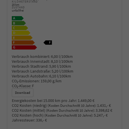
KILOMETERSTAND
20 km
ZUSTAND
unfallfrei
Verbrauch kombiniert:
6,00 l/100km
Verbrauch Innenstadt:
8,10 l/100km
Verbrauch Stadtrand:
5,90 l/100km
Verbrauch Landstraße:
5,20 l/100km
Verbrauch Autobahn:
6,10 l/100km
CO
-Emissionen:
159,00 g/km
2
CO
-Klasse:
F
2
Download
Energiekosten bei 15.000 km pro Jahr:
1.449,00 €
CO2 Kosten (niedrig)
:
1.431,- €
(Kosten Durchschnitt 10 Jahre)
CO2 Kosten (mittel)
:
3.398,62 €
(Kosten Durchschnitt 10 Jahre)
CO2 Kosten (hoch)
:
5.247,- €
(Kosten Durchschnitt 10 Jahre)
Jahressteuer:
336,- €