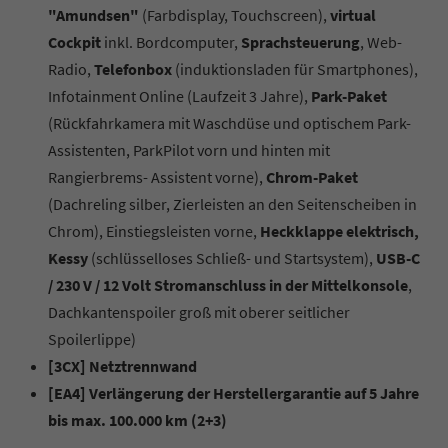
"Amundsen"
(Farbdisplay, Touchscreen),
virtual
Cockpit
inkl. Bordcomputer,
Sprachsteuerung
, Web-
Radio,
Telefonbox
(induktionsladen für Smartphones),
Infotainment Online (Laufzeit 3 Jahre),
Park-Paket
(Rückfahrkamera mit Waschdüse und optischem Park-
Assistenten, ParkPilot vorn und hinten mit
Rangierbrems- Assistent vorne),
Chrom-Paket
(Dachreling silber, Zierleisten an den Seitenscheiben in
Chrom), Einstiegsleisten vorne,
Heckklappe elektrisch,
Kessy
(schlüsselloses Schließ- und Startsystem),
USB-C
/ 230 V / 12 Volt Stromanschluss in der Mittelkonsole
,
Dachkantenspoiler groß mit oberer seitlicher
Spoilerlippe)
[3CX] Netztrennwand
[EA4] Verlängerung der Herstellergarantie auf 5 Jahre
bis max. 100.000 km (2+3)