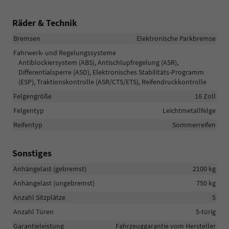
Räder & Technik
Bremsen
Elektronische Parkbremse
Fahrwerk- und Regelungssysteme
Antiblockiersystem (ABS), Antischlupfregelung (ASR),
Differentialsperre (ASD), Elektronisches Stabilitäts-Programm
(ESP), Traktionskontrolle (ASR/CTS/ETS), Reifendruckkontrolle
Felgengröße
16 Zoll
Felgentyp
Leichtmetallfelge
Reifentyp
Sommerreifen
Sonstiges
Anhängelast (gebremst)
2100 kg
Anhängelast (ungebremst)
750 kg
Anzahl Sitzplätze
5
Anzahl Türen
5-türig
Garantieleistung
Fahrzeuggarantie vom Hersteller