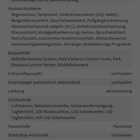
Assistenzsysteme
Regensensor, Tempomat, Notbremsassistent (City-Safety),
Berganfahrassistent, Spurhalteassistent, Fußgängererkennung,
Abstandstempomat adaptiv (ACC), Verkehrzeichenerkennung,
Stauassistent, Müdigkeitserkennungs-Sensor, Sprachassistent,
Notrufsystem, Autonomes Notbremssystem, Abstandswarner,
Geschwindigkeitsbegrenzer, Anhänger-Stabilisierungs-Programm
Einparkhilfe
Selbstlenkendes System, Park Distance Control vorne, Park
Distance Control hinten, Rückfahrkamera
Fahrprofilauswahl
vorhanden
Innenspiegel automatisch abblendend
vorhanden
Lenkung
Servolenkung
Lichttechnik
Lichtsensor, Nebelscheinwerfer, Scheinwerferreinigung,
Tagfahrlicht, LED-Rückleuchten, LED-Scheinwerfer, LED-
Tagfahrlicht, Voll-LED Scheinwerfer
Pannenhilfe
Pannenkit
Start/Stop-Automatik
vorhanden