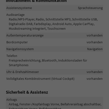
Infotainment & Kommunikation
Assistenzsysteme
Sprachsteuerung
Audioanlage
Radio/MP3-Player, Radio, Schnittstelle MP3, Schnittstelle USB,
Digitalradio DAB, Farbdisplay, Android Auto, Apple CarPlay,
Musikstreaming integriert, Touchscreen
Außentemperaturanzeige
vorhanden
Bordcomputer
vorhanden
Navigationssystem
Navigation
Telefon
Freisprecheinrichtung, Bluetooth, Induktionsladen für
Smartphones
Uhr & Drehzahlmesser
vorhanden
Volldigitales Kombiinstrument (Virtual Cockpit)
vorhanden
Sicherheit & Assistenz
Airbags
Airbag, Fenster-/Kopfairbags Vorne, Beifahrerairbag abschaltbar,
Seitenairbags Vorne, Beifahrerairbag