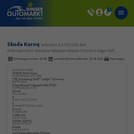
0
Skoda Karoq
Selection 2.0 TDI DSG 4x4
AHK+Navi+ACC+Kamera+Sitzheiz+eHeck+Chrom+Lodge+GV5
Fahrzeugnummer:
31742
unverbindliche Lieferzeit:
15.08.2026
Neuwagen
AUSSENFARBE
[M3M3] Stahl Grau
INNENAUSSTATTUNG
[TB] Sitzbezug Stoff "Lodge" Schwarz
GETRIEBE
Doppelkupplungsgetriebe (DSG)
ANTRIEBSACHSE
Allrad
ZYLINDER
4
PARTIKELFILTER
1
SCHADSTOFFKLASSE
Euro 6
HUBRAUM
1.968 ccm
LEISTUNG
110 kW (150 PS)
KRAFTSTOFF
Diesel
KATEGORIE
SUV/Geländewagen/Pickup