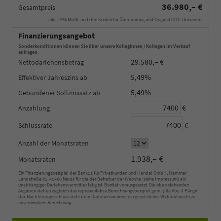
36.980,– €
Gesamtpreis
inkl. 19% MwSt. und den Kosten für Überführung und Original COC-Dokument
Finanzierungsangebot
Sonderkonditionen können Sie über unsere Kolleginnen / Kollegen im Verkauf
anfragen.
29.580,– €
Nettodarlehensbetrag
5,49%
Effektiver Jahreszins
5,49%
Gebundener Sollzinssatz
€
Anzahlung
€
Schlussrate
Anzahl der Monatsraten
1.938,– €
Monatsraten
Ein Finanzierungsbeispiel der Bank11 für Privatkunden und Handel GmbH, Hammer
Landstraße 91, 41460 Neuss für die der Betreiber der Website (siehe Impressum) als
unabhängiger Darlehensvermittler tätig ist. Bonität vorausgesetzt. Die oben stehenden
Angaben stellen zugleich das repräsentative Berechnungsbeispiel gem. § 6a Abs. 4 PAngV
dar. Nach Vertragsschluss steht dem Darlehensnehmer ein gesetzliches Widerrufsrecht zu.
unverbindliche Berechnung