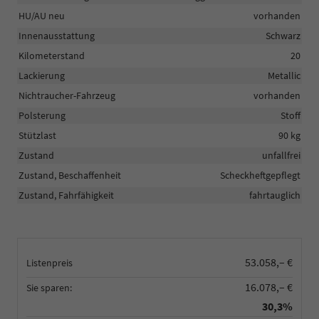
HU/AU neu
vorhanden
Innenausstattung
Schwarz
Kilometerstand
20
Lackierung
Metallic
Nichtraucher-Fahrzeug
vorhanden
Polsterung
Stoff
Stützlast
90 kg
Zustand
unfallfrei
Zustand, Beschaffenheit
Scheckheftgepflegt
Zustand, Fahrfähigkeit
fahrtauglich
53.058,– €
Listenpreis
16.078,– €
Sie sparen:
30,3%