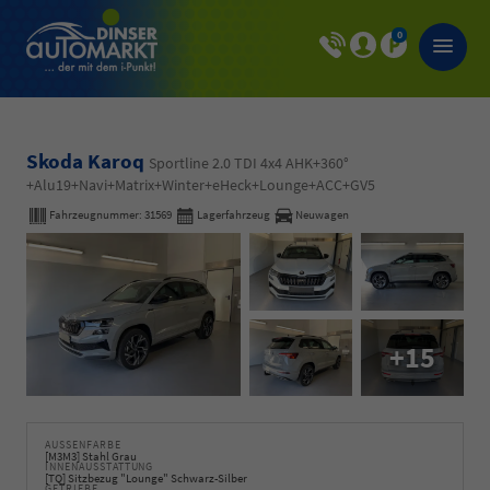
0
Skoda Karoq
Sportline 2.0 TDI 4x4 AHK+360°
+Alu19+Navi+Matrix+Winter+eHeck+Lounge+ACC+GV5
Fahrzeugnummer:
31569
Lagerfahrzeug
Neuwagen
+15
AUSSENFARBE
[M3M3] Stahl Grau
INNENAUSSTATTUNG
[TQ] Sitzbezug "Lounge" Schwarz-Silber
GETRIEBE