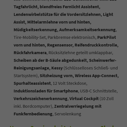
Tagfahrlicht, blendfreies Fernlicht Assistent,
Lendenwirbelstütze für die Vordersitzlehnen, Light
Assist, Mittelarmlehne vorn und hinten,
Müdigkeitserkennung, Aufmerksamkeitserkennung
,
Tire-Mobility-Set, Parkbremse elektronisch,
ParkPilot
vorn und hinten, Regensensor, Reifendruckkontrolle,
Rückfahrkamera
, Rücksitzlehne geteilt umklappbar,
Scheiben ab der B-Säule abgedunkelt, Scheinwerfer-
Reinigungsanlage, Kessy
(Schlüsselloses Schließ- und
Startsystem),
Sitzheizung vorn, Wireless App-Connect,
Spurhalteassistent
, 12 Volt Steckdose,
Induktionsladen für Smartphone
, USB-C Schnittstelle,
Verkehrszeichenerkennung
,
Virtual Cockpit
(10 Zoll
inkl. Bordcomputer),
Zentralverriegelung mit
Funkfernbedienung
, Servolenkung