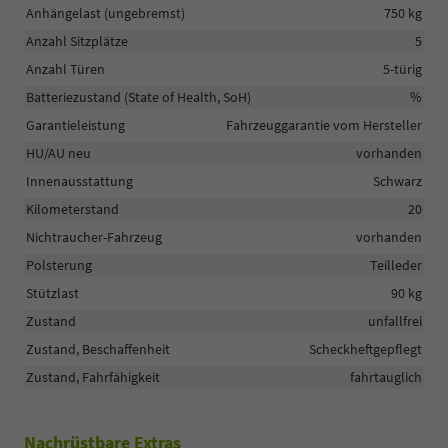
Anhängelast (ungebremst)
750 kg
Anzahl Sitzplätze
5
Anzahl Türen
5-türig
Batteriezustand (State of Health, SoH)
%
Garantieleistung
Fahrzeuggarantie vom Hersteller
HU/AU neu
vorhanden
Innenausstattung
Schwarz
Kilometerstand
20
Nichtraucher-Fahrzeug
vorhanden
Polsterung
Teilleder
Stützlast
90 kg
Zustand
unfallfrei
Zustand, Beschaffenheit
Scheckheftgepflegt
Zustand, Fahrfähigkeit
fahrtauglich
Nachrüstbare Extras