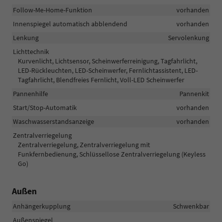
Follow-Me-Home-Funktion
vorhanden
Innenspiegel automatisch abblendend
vorhanden
Lenkung
Servolenkung
Lichttechnik
Kurvenlicht, Lichtsensor, Scheinwerferreinigung, Tagfahrlicht,
LED-Rückleuchten, LED-Scheinwerfer, Fernlichtassistent, LED-
Tagfahrlicht, Blendfreies Fernlicht, Voll-LED Scheinwerfer
Pannenhilfe
Pannenkit
Start/Stop-Automatik
vorhanden
Waschwasserstandsanzeige
vorhanden
Zentralverriegelung
Zentralverriegelung, Zentralverriegelung mit
Funkfernbedienung, Schlüssellose Zentralverriegelung (Keyless
Go)
Außen
Anhängerkupplung
Schwenkbar
Außenspiegel