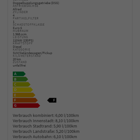
Doppelkupplungsgetriebe (DSG)
ANTRIEBSACHSE
Allrad
ZYLINDER
4
PARTIKELFILTER
1
SCHADSTOFFKLASSE
Euro 6
HUBRAUM
1.968 ccm
LEISTUNG
110 kW (150 PS)
KRAFTSTOFF
Diesel
KATEGORIE
SUV/Geländewagen/Pickup
KILOMETERSTAND
20 km
ZUSTAND
unfallfrei
Verbrauch kombiniert:
6,00 l/100km
Verbrauch Innenstadt:
8,10 l/100km
Verbrauch Stadtrand:
5,90 l/100km
Verbrauch Landstraße:
5,20 l/100km
Verbrauch Autobahn:
6,10 l/100km