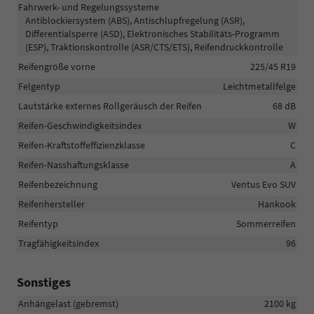
Fahrwerk- und Regelungssysteme
Antiblockiersystem (ABS), Antischlupfregelung (ASR),
Differentialsperre (ASD), Elektronisches Stabilitäts-Programm
(ESP), Traktionskontrolle (ASR/CTS/ETS), Reifendruckkontrolle
Reifengröße vorne
225/45 R19
Felgentyp
Leichtmetallfelge
Lautstärke externes Rollgeräusch der Reifen
68 dB
Reifen-Geschwindigkeitsindex
W
Reifen-Kraftstoffeffizienzklasse
C
Reifen-Nasshaftungsklasse
A
Reifenbezeichnung
Ventus Evo SUV
Reifenhersteller
Hankook
Reifentyp
Sommerreifen
Tragfähigkeitsindex
96
Sonstiges
Anhängelast (gebremst)
2100 kg