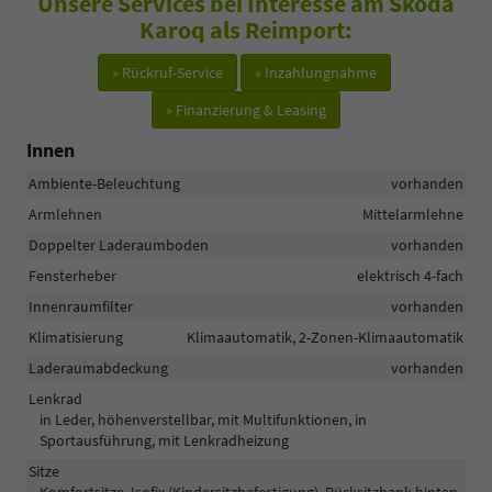
Unsere Services bei Interesse am Skoda
Karoq als Reimport:
» Rückruf-Service
» Inzahlungnahme
» Finanzierung & Leasing
Innen
Ambiente-Beleuchtung
vorhanden
Armlehnen
Mittelarmlehne
Doppelter Laderaumboden
vorhanden
Fensterheber
elektrisch 4-fach
Innenraumfilter
vorhanden
Klimatisierung
Klimaautomatik, 2-Zonen-Klimaautomatik
Laderaumabdeckung
vorhanden
Lenkrad
in Leder, höhenverstellbar, mit Multifunktionen, in
Sportausführung, mit Lenkradheizung
Sitze
Komfortsitze, Isofix (Kindersitzbefestigung), Rücksitzbank hinten