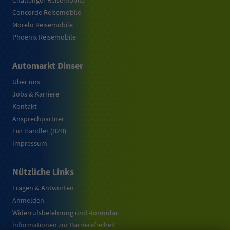
Challenger Reisemobile
Concorde Reisemobile
Morelo Reisemobile
Phoenix Reisemobile
Automarkt Dinser
Über uns
Jobs & Karriere
Kontakt
Ansprechpartner
Für Händler (B2B)
Impressum
Nützliche Links
Fragen & Antworten
Anmelden
Widerrufsbelehrung und -formular
Informationen zur Barrierefreiheit