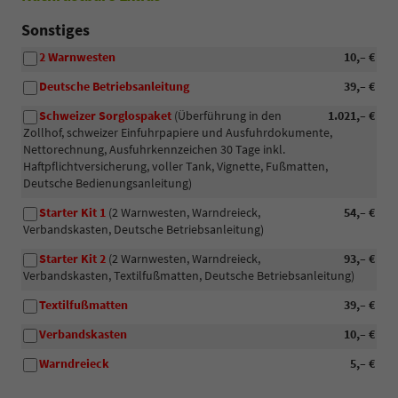
Sonstiges
2 Warnwesten
10,– €
Deutsche Betriebsanleitung
39,– €
Schweizer Sorglospaket
(Überführung in den
1.021,– €
Zollhof, schweizer Einfuhrpapiere und Ausfuhrdokumente,
Nettorechnung, Ausfuhrkennzeichen 30 Tage inkl.
Haftpflichtversicherung, voller Tank, Vignette, Fußmatten,
Deutsche Bedienungsanleitung)
Starter Kit 1
(2 Warnwesten, Warndreieck,
54,– €
Verbandskasten, Deutsche Betriebsanleitung)
Starter Kit 2
(2 Warnwesten, Warndreieck,
93,– €
Verbandskasten, Textilfußmatten, Deutsche Betriebsanleitung)
Textilfußmatten
39,– €
Verbandskasten
10,– €
Warndreieck
5,– €