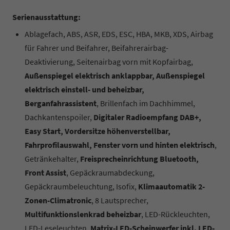
Serienausstattung:
Ablagefach, ABS, ASR, EDS, ESC, HBA, MKB, XDS, Airbag
für Fahrer und Beifahrer, Beifahrerairbag-
Deaktivierung, Seitenairbag vorn mit Kopfairbag,
Außenspiegel elektrisch anklappbar, Außenspiegel
elektrisch einstell- und beheizbar,
Berganfahrassistent
, Brillenfach im Dachhimmel,
Dachkantenspoiler,
Digitaler Radioempfang DAB+,
Easy Start, Vordersitze höhenverstellbar,
Fahrprofilauswahl, Fenster vorn und hinten elektrisch
,
Getränkehalter,
Freisprecheinrichtung Bluetooth,
Front Assist
, Gepäckraumabdeckung,
Gepäckraumbeleuchtung, Isofix,
Klimaautomatik 2-
Zonen-Climatronic
, 8 Lautsprecher,
Multifunktionslenkrad beheizbar
, LED-Rückleuchten,
LED-Leseleuchten,
Matrix-LED-Scheinwerfer inkl. LED-