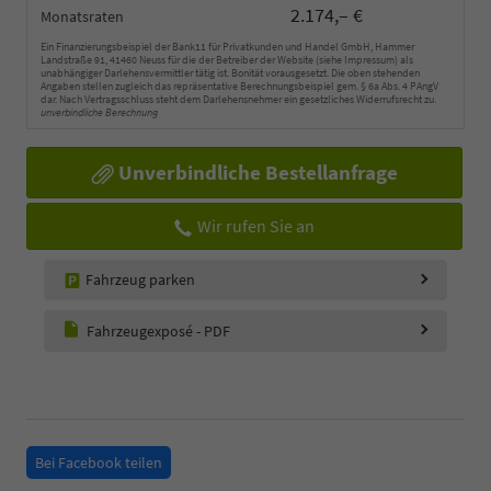
2.174,– €
Monatsraten
Ein Finanzierungsbeispiel der Bank11 für Privatkunden und Handel GmbH, Hammer
Landstraße 91, 41460 Neuss für die der Betreiber der Website (siehe Impressum) als
unabhängiger Darlehensvermittler tätig ist. Bonität vorausgesetzt. Die oben stehenden
Angaben stellen zugleich das repräsentative Berechnungsbeispiel gem. § 6a Abs. 4 PAngV
dar. Nach Vertragsschluss steht dem Darlehensnehmer ein gesetzliches Widerrufsrecht zu.
unverbindliche Berechnung
Unverbindliche Bestellanfrage
Wir rufen Sie an
Fahrzeug parken
Fahrzeugexposé - PDF
Bei Facebook teilen