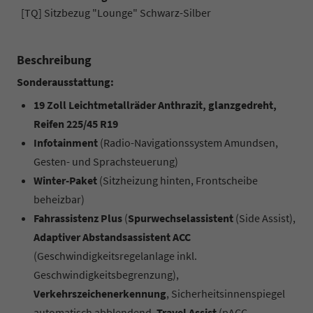
[TQ] Sitzbezug "Lounge" Schwarz-Silber
Beschreibung
Sonderausstattung:
19 Zoll Leichtmetallräder Anthrazit, glanzgedreht,
Reifen 225/45 R19
Infotainment
(Radio-Navigationssystem Amundsen,
Gesten- und Sprachsteuerung)
Winter-Paket
(Sitzheizung hinten, Frontscheibe
beheizbar)
Fahrassistenz Plus
(
Spurwechselassistent
(Side Assist),
Adaptiver Abstandsassistent ACC
(Geschwindigkeitsregelanlage inkl.
Geschwindigkeitsbegrenzung),
Verkehrszeichenerkennung
, Sicherheitsinnenspiegel
automatisch abblendend,
Travel Assist
(pACC,