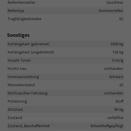
Reifenhersteller
GoodYear
Reifentyp
Sommerreifen
Tragfähigkeitsindex
92
Sonstiges
Anhängelast (gebremst)
1600 kg
Anhängelast (ungebremst)
730 kg
Anzahl Türen
5-türig
HU/AU neu
vorhanden
Innenausstattung
Schwarz
Kilometerstand
20
Nichtraucher-Fahrzeug
vorhanden
Polsterung
Stoff
Stützlast
80 kg
Zustand
unfallfrei
Zustand, Beschaffenheit
Scheckheftgepflegt