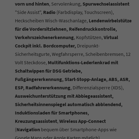
vorn und hinten
, Servolenkung,
Spurwechselassistent
"Side Assist",
Radio
(Farbdisplay, Touchscreen),
Heckscheiben Wisch-Waschanlage,
Lendenwirbelstütze
für die Vordersitzlehnen, Reifendruckkontrolle,
Verkehrszeichenerkennung
, Kopfstützen,
Virtual
Cockpit inkl. Bordcomputer,
Dreipunkt-
Sicherheitsgurte, Wegfahrsperre, Scheibenbremsen, 12
Volt Steckdose,
Multifunktions-Lederlenkrad mit
Schaltwippen für DSG Getriebe,
Fußgängererkennung, Start-Stopp-Anlage, ABS, ASR,
ESP, Radfahrererkennung
, Differenzialsperre (XDS),
Ausweichunterstützung mit Abbiegeassistent,
Sicherheitsinnenspiegel automatisch abblendend,
Induktionsladen für Smartphones,
Kreuzungsassistent
,
Wireless App-Connect
(
Navigation
bequem über Smartphone-Apps wie
Google Maps oder Apple Karten möglich)