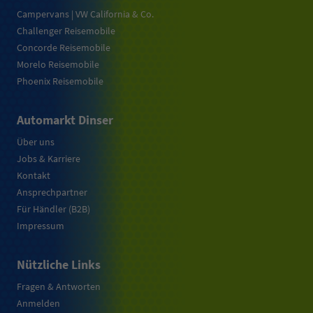
Campervans | VW California & Co.
Challenger Reisemobile
Concorde Reisemobile
Morelo Reisemobile
Phoenix Reisemobile
Automarkt Dinser
Über uns
Jobs & Karriere
Kontakt
Ansprechpartner
Für Händler (B2B)
Impressum
Nützliche Links
Fragen & Antworten
Anmelden