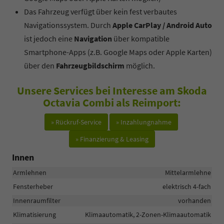
Das Fahrzeug verfügt über kein fest verbautes
Navigationssystem. Durch
Apple CarPlay / Android Auto
ist jedoch eine
Navigation
über kompatible
Smartphone-Apps (z.B. Google Maps oder Apple Karten)
über den
Fahrzeugbildschirm
möglich.
Unsere Services bei Interesse am Skoda
Octavia Combi als Reimport:
» Rückruf-Service
» Inzahlungnahme
» Finanzierung & Leasing
Innen
Armlehnen
Mittelarmlehne
Fensterheber
elektrisch 4-fach
Innenraumfilter
vorhanden
Klimatisierung
Klimaautomatik, 2-Zonen-Klimaautomatik