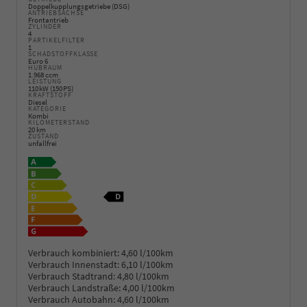
Doppelkupplungsgetriebe (DSG)
ANTRIEBSACHSE
Frontantrieb
ZYLINDER
4
PARTIKELFILTER
1
SCHADSTOFFKLASSE
Euro 6
HUBRAUM
1.968 ccm
LEISTUNG
110 kW (150 PS)
KRAFTSTOFF
Diesel
KATEGORIE
Kombi
KILOMETERSTAND
20 km
ZUSTAND
unfallfrei
Verbrauch kombiniert:
4,60 l/100km
Verbrauch Innenstadt:
6,10 l/100km
Verbrauch Stadtrand:
4,80 l/100km
Verbrauch Landstraße:
4,00 l/100km
Verbrauch Autobahn:
4,60 l/100km