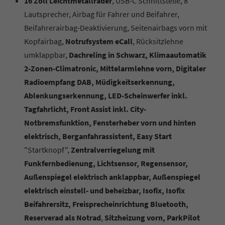
16 Zoll Leichtmetallräder
, USB-C Schnittstelle, 8
Lautsprecher, Airbag für Fahrer und Beifahrer,
Beifahrerairbag-Deaktivierung, Seitenairbags vorn mit
Kopfairbag,
Notrufsystem eCall
, Rücksitzlehne
umklappbar,
Dachreling in Schwarz, Klimaautomatik
2-Zonen-Climatronic, Mittelarmlehne vorn, Digitaler
Radioempfang DAB, Müdigkeitserkennung,
Ablenkungserkennung, LED-Scheinwerfer inkl.
Tagfahrlicht, Front Assist inkl. City-
Notbremsfunktion, Fensterheber vorn und hinten
elektrisch, Berganfahrassistent, Easy Start
"Startknopf",
Zentralverriegelung mit
Funkfernbedienung, Lichtsensor, Regensensor,
Außenspiegel elektrisch anklappbar, Außenspiegel
elektrisch einstell- und beheizbar, Isofix, Isofix
Beifahrersitz, Freisprecheinrichtung Bluetooth,
Reserverad als Notrad
,
Sitzheizung vorn, ParkPilot