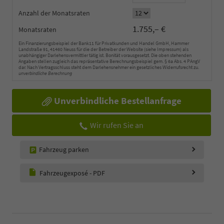
Anzahl der Monatsraten
1.755,– €
Monatsraten
Ein Finanzierungsbeispiel der Bank11 für Privatkunden und Handel GmbH, Hammer
Landstraße 91, 41460 Neuss für die der Betreiber der Website (siehe Impressum) als
unabhängiger Darlehensvermittler tätig ist. Bonität vorausgesetzt. Die oben stehenden
Angaben stellen zugleich das repräsentative Berechnungsbeispiel gem. § 6a Abs. 4 PAngV
dar. Nach Vertragsschluss steht dem Darlehensnehmer ein gesetzliches Widerrufsrecht zu.
unverbindliche Berechnung
Unverbindliche Bestellanfrage
Wir rufen Sie an
Fahrzeug parken
Fahrzeugexposé - PDF