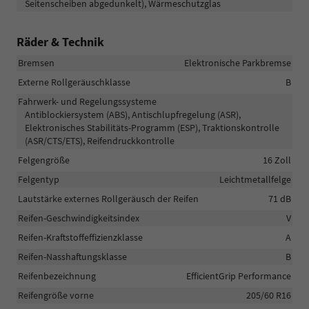
Seitenscheiben abgedunkelt), Wärmeschutzglas
Räder & Technik
Bremsen
Elektronische Parkbremse
Externe Rollgeräuschklasse
B
Fahrwerk- und Regelungssysteme
Antiblockiersystem (ABS), Antischlupfregelung (ASR),
Elektronisches Stabilitäts-Programm (ESP), Traktionskontrolle
(ASR/CTS/ETS), Reifendruckkontrolle
Felgengröße
16 Zoll
Felgentyp
Leichtmetallfelge
Lautstärke externes Rollgeräusch der Reifen
71 dB
Reifen-Geschwindigkeitsindex
V
Reifen-Kraftstoffeffizienzklasse
A
Reifen-Nasshaftungsklasse
B
Reifenbezeichnung
EfficientGrip Performance
Reifengröße vorne
205/60 R16