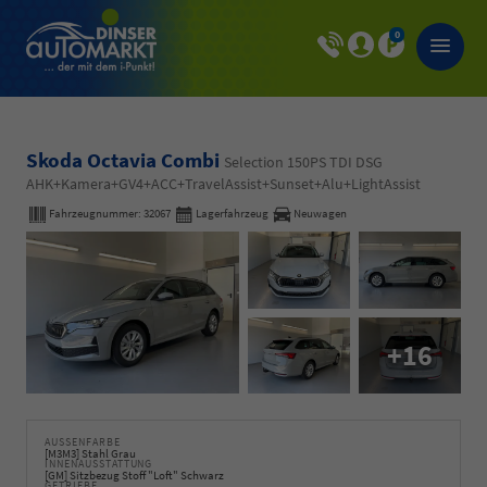
0
Skoda Octavia Combi
Selection 150PS TDI DSG
AHK+Kamera+GV4+ACC+TravelAssist+Sunset+Alu+LightAssist
Fahrzeugnummer:
32067
Lagerfahrzeug
Neuwagen
+16
AUSSENFARBE
[M3M3] Stahl Grau
INNENAUSSTATTUNG
[GM] Sitzbezug Stoff "Loft" Schwarz
GETRIEBE