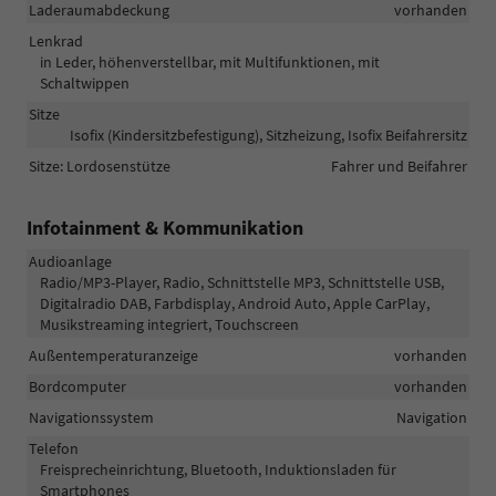
Laderaumabdeckung
vorhanden
Lenkrad
in Leder, höhenverstellbar, mit Multifunktionen, mit
Schaltwippen
Sitze
Isofix (Kindersitzbefestigung), Sitzheizung, Isofix Beifahrersitz
Sitze: Lordosenstütze
Fahrer und Beifahrer
Infotainment & Kommunikation
Audioanlage
Radio/MP3-Player, Radio, Schnittstelle MP3, Schnittstelle USB,
Digitalradio DAB, Farbdisplay, Android Auto, Apple CarPlay,
Musikstreaming integriert, Touchscreen
Außentemperaturanzeige
vorhanden
Bordcomputer
vorhanden
Navigationssystem
Navigation
Telefon
Freisprecheinrichtung, Bluetooth, Induktionsladen für
Smartphones