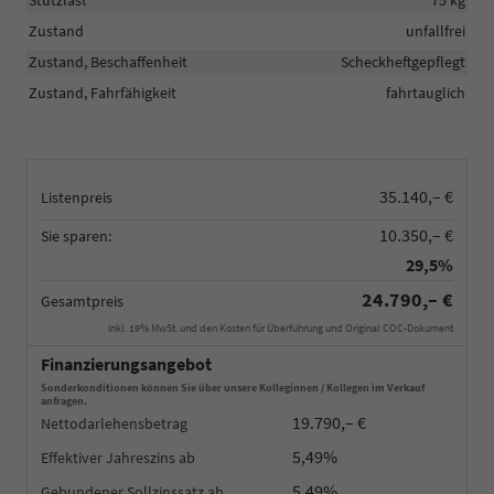
Zustand
unfallfrei
Zustand, Beschaffenheit
Scheckheftgepflegt
Zustand, Fahrfähigkeit
fahrtauglich
35.140,– €
Listenpreis
10.350,– €
Sie sparen:
29,5%
24.790,– €
Gesamtpreis
inkl. 19% MwSt. und den Kosten für Überführung und Original COC-Dokument
Finanzierungsangebot
Sonderkonditionen können Sie über unsere Kolleginnen / Kollegen im Verkauf
anfragen.
19.790,– €
Nettodarlehensbetrag
5,49%
Effektiver Jahreszins
5,49%
Gebundener Sollzinssatz