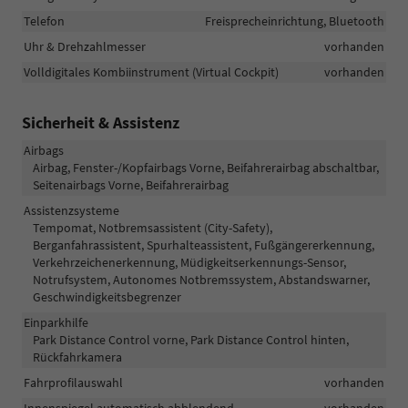
Telefon
Freisprecheinrichtung, Bluetooth
Uhr & Drehzahlmesser
vorhanden
Volldigitales Kombiinstrument (Virtual Cockpit)
vorhanden
Sicherheit & Assistenz
Airbags
Airbag, Fenster-/Kopfairbags Vorne, Beifahrerairbag abschaltbar,
Seitenairbags Vorne, Beifahrerairbag
Assistenzsysteme
Tempomat, Notbremsassistent (City-Safety),
Berganfahrassistent, Spurhalteassistent, Fußgängererkennung,
Verkehrzeichenerkennung, Müdigkeitserkennungs-Sensor,
Notrufsystem, Autonomes Notbremssystem, Abstandswarner,
Geschwindigkeitsbegrenzer
Einparkhilfe
Park Distance Control vorne, Park Distance Control hinten,
Rückfahrkamera
Fahrprofilauswahl
vorhanden
Innenspiegel automatisch abblendend
vorhanden