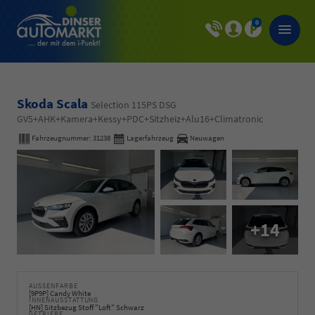
0
Skoda Scala
Selection 115PS DSG
GV5+AHK+Kamera+Kessy+PDC+Sitzheiz+Alu16+Climatronic
Fahrzeugnummer:
31238
Lagerfahrzeug
Neuwagen
+14
AUSSENFARBE
[9P9P] Candy White
INNENAUSSTATTUNG
[HN] Sitzbezug Stoff "Loft" Schwarz
GETRIEBE