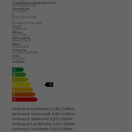
Doppelkupplungsgetriebe (DSG)
ANTRIEBSACHSE
Frontantrieb
ZYLINDER
3
PARTIKELFILTER
1
SCHADSTOFFKLASSE
Euro 6
HUBRAUM
999 ccm
LEISTUNG
85 kW (116 PS)
KRAFTSTOFF
Benzin
KATEGORIE
Limousine
KILOMETERSTAND
20 km
ZUSTAND
unfallfrei
Verbrauch kombiniert:
5,40 l/100km
Verbrauch Innenstadt:
6,80 l/100km
Verbrauch Stadtrand:
5,20 l/100km
Verbrauch Landstraße:
4,60 l/100km
Verbrauch Autobahn:
5,50 l/100km