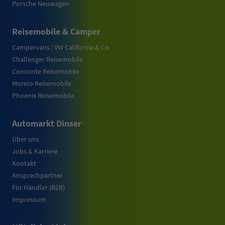
Porsche Neuwagen
Reisemobile & Camper
Campervans | VW California & Co.
Challenger Reisemobile
Concorde Reisemobile
Morelo Reisemobile
Phoenix Reisemobile
Automarkt Dinser
Über uns
Jobs & Karriere
Kontakt
Ansprechpartner
Für Händler (B2B)
Impressum