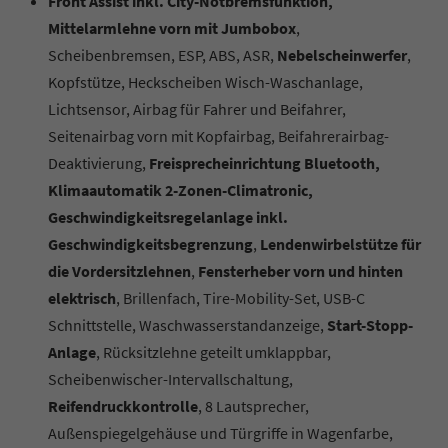
Front Assist inkl. City-Notbremsfunktion,
Mittelarmlehne vorn mit Jumbobox
,
Scheibenbremsen, ESP, ABS, ASR,
Nebelscheinwerfer
,
Kopfstütze, Heckscheiben Wisch-Waschanlage,
Lichtsensor, Airbag für Fahrer und Beifahrer,
Seitenairbag vorn mit Kopfairbag, Beifahrerairbag-
Deaktivierung,
Freisprecheinrichtung Bluetooth,
Klimaautomatik 2-Zonen-Climatronic,
Geschwindigkeitsregelanlage inkl.
Geschwindigkeitsbegrenzung
,
Lendenwirbelstütze für
die Vordersitzlehnen
,
Fensterheber vorn und hinten
elektrisch
, Brillenfach, Tire-Mobility-Set, USB-C
Schnittstelle, Waschwasserstandanzeige,
Start-Stopp-
Anlage
, Rücksitzlehne geteilt umklappbar,
Scheibenwischer-Intervallschaltung,
Reifendruckkontrolle
, 8 Lautsprecher,
Außenspiegelgehäuse und Türgriffe in Wagenfarbe,