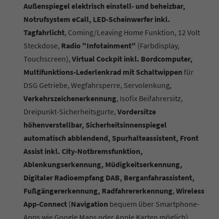
Außenspiegel elektrisch einstell- und beheizbar,
Notrufsystem eCall, LED-Scheinwerfer inkl.
Tagfahrlicht
, Coming/Leaving Home Funktion, 12 Volt
Steckdose,
Radio "Infotainment"
(Farbdisplay,
Touchscreen),
Virtual Cockpit inkl. Bordcomputer,
Multifunktions-Lederlenkrad mit Schaltwippen
für
DSG Getriebe, Wegfahrsperre, Servolenkung,
Verkehrszeichenerkennung
, Isofix Beifahrersitz,
Dreipunkt-Sicherheitsgurte,
Vordersitze
höhenverstellbar, Sicherheitsinnenspiegel
automatisch abblendend, Spurhalteassistent, Front
Assist inkl. City-Notbremsfunktion,
Ablenkungserkennung, Müdigkeitserkennung,
Digitaler Radioempfang DAB, Berganfahrassistent,
Fußgängererkennung, Radfahrererkennung
,
Wireless
App-Connect
(
Navigation
bequem über Smartphone-
Apps wie Google Maps oder Apple Karten möglich)