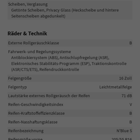
Scheiben, Verglasung
Getönte Scheiben, Privacy Glass (Heckscheibe und hintere
Seitenscheiben abgedunkelt)
Räder & Technik
Externe Rollgeräuschklasse
B
Fahrwerk- und Regelungssysteme
Antiblockiersystem (ABS), Antischlupfregelung (ASR),
Elektronisches Stabilitäts-Programm (ESP), Traktionskontrolle
(ASR/CTS/ETS), Reifendruckkontrolle
Felgengröße
16 Zoll
Felgentyp
Leichtmetallfelge
Lautstärke externes Rollgeräusch der Reifen
71 dB
Reifen-Geschwindigkeitsindex
V
Reifen-Kraftstoffeffizienzklasse
B
Reifen-Nasshaftungsklasse
B
Reifenbezeichnung
N'Blue S
Reifengröße vorne
205/55 R16