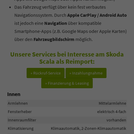
Das Fahrzeug verfügt über kein fest verbautes
Navigationssystem. Durch
Apple CarPlay / Android Auto
ist jedoch eine
Navigation
über kompatible
Smartphone-Apps (z.B. Google Maps oder Apple Karten)
über den
Fahrzeugbildschirm
möglich.
Unsere Services bei Interesse am Skoda
Scala als Reimport:
» Rückruf-Service
» Inzahlungnahme
» Finanzierung & Leasing
Innen
Armlehnen
Mittelarmlehne
Fensterheber
elektrisch 4-fach
Innenraumfilter
vorhanden
Klimatisierung
Klimaautomatik, 2-Zonen-Klimaautomatik