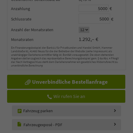
€
Anzahlung
€
Schlussrate
Anzahl der Monatsraten
1.292,– €
Monatsraten
Ein Finanzierungsbeispiel der Bank11 für Privatkunden und Handel GmbH, Hammer
Landstraße 91, 41460 Neuss für die der Betreiber der Website (siehe Impressum) als
unabhängiger Darlehensvermittler tätig ist. Bonität vorausgesetzt. Die oben stehenden
Angaben stellen zugleich das repräsentative Berechnungsbeispiel gem. § 6a Abs. 4 PAngV
dar. Nach Vertragsschluss steht dem Darlehensnehmer ein gesetzliches Widerrufsrecht zu.
unverbindliche Berechnung
Unverbindliche Bestellanfrage
Wir rufen Sie an
Fahrzeug parken
Fahrzeugexposé - PDF