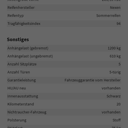
Reifenhersteller
Nexen
Reifentyp
Sommerreifen
Tragfähigkeitsindex
94
Sonstiges
Anhängelast (gebremst)
1200 kg
Anhängelast (ungebremst)
610 kg
Anzahl Sitzplätze
5
Anzahl Türen
5-türig
Garantieleistung
Fahrzeuggarantie vom Hersteller
HU/AU neu
vorhanden
Innenausstattung
Schwarz
Kilometerstand
20
Nichtraucher-Fahrzeug
vorhanden
Polsterung
Stoff
Stützlast
75 kg