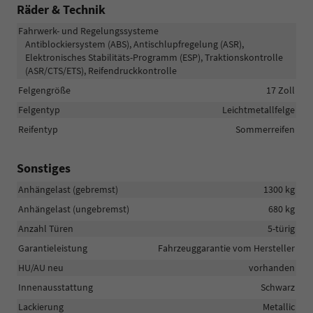
Räder & Technik
Fahrwerk- und Regelungssysteme
Antiblockiersystem (ABS), Antischlupfregelung (ASR),
Elektronisches Stabilitäts-Programm (ESP), Traktionskontrolle
(ASR/CTS/ETS), Reifendruckkontrolle
Felgengröße
17 Zoll
Felgentyp
Leichtmetallfelge
Reifentyp
Sommerreifen
Sonstiges
Anhängelast (gebremst)
1300 kg
Anhängelast (ungebremst)
680 kg
Anzahl Türen
5-türig
Garantieleistung
Fahrzeuggarantie vom Hersteller
HU/AU neu
vorhanden
Innenausstattung
Schwarz
Lackierung
Metallic