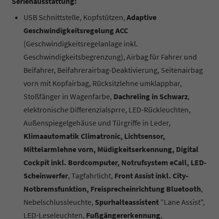
Serienausstattung:
USB Schnittstelle, Kopfstützen,
Adaptive
Geschwindigkeitsregelung ACC
(Geschwindigkeitsregelanlage inkl.
Geschwindigkeitsbegrenzung), Airbag für Fahrer und
Beifahrer, Beifahrerairbag-Deaktivierung, Seitenairbag
vorn mit Kopfairbag, Rücksitzlehne umklappbar,
Stoßfänger in Wagenfarbe,
Dachreling in Schwarz
,
elektronische Differenzialsprre, LED-Rückleuchten,
Außenspiegelgehäuse und Türgriffe in Leder,
Klimaautomatik Climatronic, Lichtsensor,
Mittelarmlehne vorn, Müdigkeitserkennung, Digital
Cockpit inkl. Bordcomputer, Notrufsystem eCall, LED-
Scheinwerfer
, Tagfahrlicht,
Front Assist inkl. City-
Notbremsfunktion, Freisprecheinrichtung Bluetooth
,
Nebelschlussleuchte,
Spurhalteassistent
"Lane Assist",
LED-Leseleuchten,
Fußgängererkennung
,