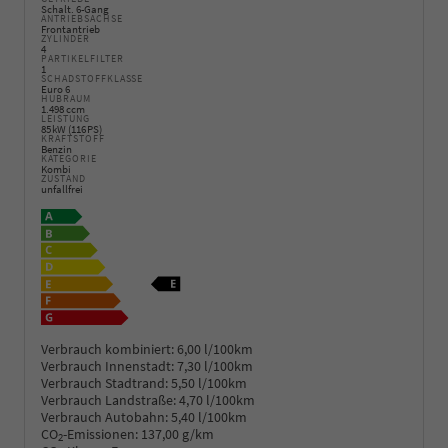
Schalt. 6-Gang
ANTRIEBSACHSE
Frontantrieb
ZYLINDER
4
PARTIKELFILTER
1
SCHADSTOFFKLASSE
Euro 6
HUBRAUM
1.498 ccm
LEISTUNG
85 kW (116 PS)
KRAFTSTOFF
Benzin
KATEGORIE
Kombi
ZUSTAND
unfallfrei
Verbrauch kombiniert:
6,00 l/100km
Verbrauch Innenstadt:
7,30 l/100km
Verbrauch Stadtrand:
5,50 l/100km
Verbrauch Landstraße:
4,70 l/100km
Verbrauch Autobahn:
5,40 l/100km
CO
-Emissionen:
137,00 g/km
2