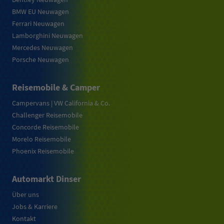
BMW EU Neuwagen
Ferrari Neuwagen
Lamborghini Neuwagen
Mercedes Neuwagen
Porsche Neuwagen
Reisemobile & Camper
Campervans | VW California & Co.
Challenger Reisemobile
Concorde Reisemobile
Morelo Reisemobile
Phoenix Reisemobile
Automarkt Dinser
Über uns
Jobs & Karriere
Kontakt