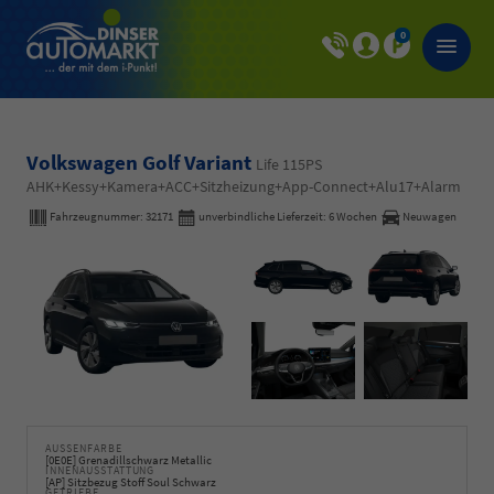
0
Volkswagen Golf Variant
Life 115PS
AHK+Kessy+Kamera+ACC+Sitzheizung+App-Connect+Alu17+Alarm
Fahrzeugnummer:
32171
unverbindliche Lieferzeit:
6 Wochen
Neuwagen
AUSSENFARBE
[0E0E] Grenadillschwarz Metallic
INNENAUSSTATTUNG
[AP] Sitzbezug Stoff Soul Schwarz
GETRIEBE