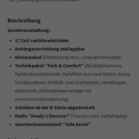
Beschreibung
Sonderausstattung:
17 Zoll Leichtmetallräder
Anhängevorrichtung anklappbar
Winterpaket
(Sitzheizung vorn, Lenkrad beheizbar)
Technikpaket "Park & Comfort"
(Rückfahrkamera,
Parklenkassistent inkl. ParkPilot vorn und hinten, Kessy
(schlüsselloses Schließ- und Startsystem, Heckklappe
elektrisch), Diebstahlwarnanlage mit
Innenraumüberwachung)
Scheiben ab der B-Säule abgedunkelt
Radio "Ready 2 Discover"
(Touchscreen, Farbdisplay)
Spurwechselassistent "Side Assist"