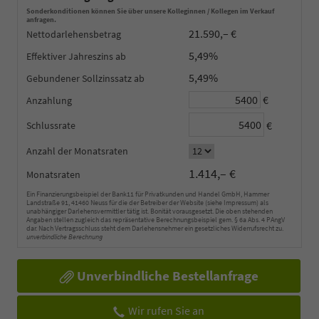
Sonderkonditionen können Sie über unsere Kolleginnen / Kollegen im Verkauf
anfragen.
21.590,– €
Nettodarlehensbetrag
5,49%
Effektiver Jahreszins
5,49%
Gebundener Sollzinssatz
€
Anzahlung
€
Schlussrate
Anzahl der Monatsraten
1.414,– €
Monatsraten
Ein Finanzierungsbeispiel der Bank11 für Privatkunden und Handel GmbH, Hammer
Landstraße 91, 41460 Neuss für die der Betreiber der Website (siehe Impressum) als
unabhängiger Darlehensvermittler tätig ist. Bonität vorausgesetzt. Die oben stehenden
Angaben stellen zugleich das repräsentative Berechnungsbeispiel gem. § 6a Abs. 4 PAngV
dar. Nach Vertragsschluss steht dem Darlehensnehmer ein gesetzliches Widerrufsrecht zu.
unverbindliche Berechnung
Unverbindliche Bestellanfrage
Wir rufen Sie an