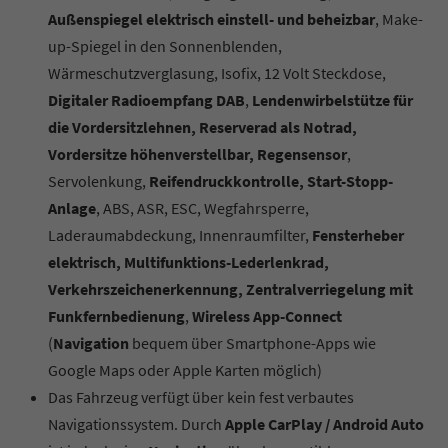
Außenspiegel elektrisch einstell- und beheizbar
, Make-
up-Spiegel in den Sonnenblenden,
Wärmeschutzverglasung, Isofix, 12 Volt Steckdose,
Digitaler Radioempfang DAB
,
Lendenwirbelstütze für
die Vordersitzlehnen, Reserverad als Notrad,
Vordersitze höhenverstellbar, Regensensor
,
Servolenkung,
Reifendruckkontrolle, Start-Stopp-
Anlage
, ABS, ASR, ESC, Wegfahrsperre,
Laderaumabdeckung, Innenraumfilter,
Fensterheber
elektrisch, Multifunktions-Lederlenkrad,
Verkehrszeichenerkennung, Zentralverriegelung mit
Funkfernbedienung
,
Wireless App-Connect
(
Navigation
bequem über Smartphone-Apps wie
Google Maps oder Apple Karten möglich)
Das Fahrzeug verfügt über kein fest verbautes
Navigationssystem. Durch
Apple CarPlay / Android Auto