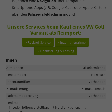
ist jedoch eine
Navigation
über kompatible
Smartphone-Apps (z.B. Google Maps oder Apple Karten)
über den
Fahrzeugbildschirm
möglich.
Unsere Services beim Kauf eines VW Golf
Variant als Reimport:
» Rückruf-Service
» Inzahlungnahme
» Finanzierung & Leasing
Innen
Armlehnen
Mittelarmlehne
Fensterheber
elektrisch
Innenraumfilter
vorhanden
Klimatisierung
Klimaautomatik
Laderaumabdeckung
vorhanden
Lenkrad
in Leder, höhenverstellbar, mit Multifunktionen, mit