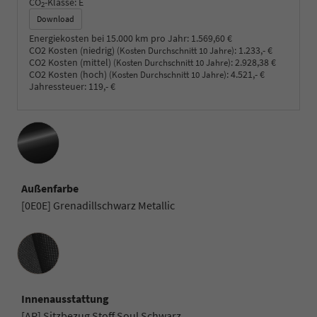
CO
-Klasse:
E
2
Download
Energiekosten bei 15.000 km pro Jahr:
1.569,60 €
CO2 Kosten (niedrig)
:
1.233,- €
(Kosten Durchschnitt 10 Jahre)
CO2 Kosten (mittel)
:
2.928,38 €
(Kosten Durchschnitt 10 Jahre)
CO2 Kosten (hoch)
:
4.521,- €
(Kosten Durchschnitt 10 Jahre)
Jahressteuer:
119,- €
Außenfarbe
[0E0E] Grenadillschwarz Metallic
Innenausstattung
Innenausstattung
[AP] Sitzbezug Stoff Soul Schwarz