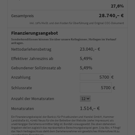
27,6%
28.740,– €
Gesamtpreis
inkl. 19% MwSt. und den Kosten für Überführung und Original COC-Dokument
Finanzierungsangebot
Sonderkonditionen können Sie über unsere Kolleginnen / Kollegen im Verkauf
anfragen.
23.040,– €
Nettodarlehensbetrag
5,49%
Effektiver Jahreszins
5,49%
Gebundener Sollzinssatz
€
Anzahlung
€
Schlussrate
Anzahl der Monatsraten
1.514,– €
Monatsraten
Ein Finanzierungsbeispiel der Bank11 für Privatkunden und Handel GmbH, Hammer
Landstraße 91, 41460 Neuss für die der Betreiber der Website (siehe Impressum) als
unabhängiger Darlehensvermittler tätig ist. Bonität vorausgesetzt. Die oben stehenden
Angaben stellen zugleich das repräsentative Berechnungsbeispiel gem. § 6a Abs. 4 PAngV
dar. Nach Vertragsschluss steht dem Darlehensnehmer ein gesetzliches Widerrufsrecht zu.
unverbindliche Berechnung