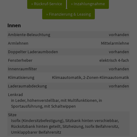
» Rückruf-Service
» Inzahlungnahme
» Finanzierung & Leasing
Innen
Ambiente-Beleuchtung
vorhanden
Armlehnen
Mittelarmlehne
Doppelter Laderaumboden
vorhanden
Fensterheber
elektrisch 4-fach
Innenraumfilter
vorhanden
Klimatisierung
Klimaautomatik, 2-Zonen-Klimaautomatik
Laderaumabdeckung
vorhanden
Lenkrad
in Leder, höhenverstellbar, mit Multifunktionen, in
Sportausführung, mit Schaltwippen
Sitze
Isofix (Kindersitzbefestigung), Sitzbank hinten verschiebbar,
Rücksitzbank hinten geteilt, Sitzheizung, Isofix Beifahrersitz,
Umklappbarer Beifahrersitz