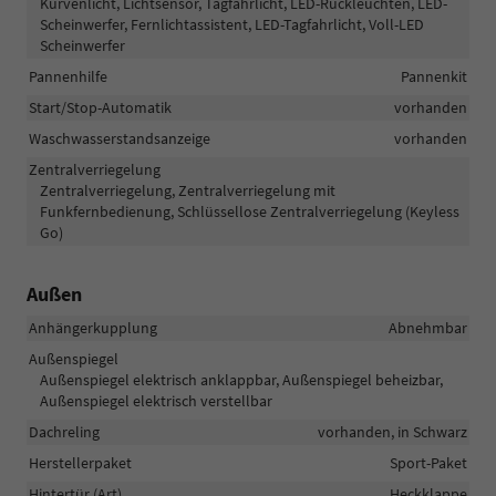
Kurvenlicht, Lichtsensor, Tagfahrlicht, LED-Rückleuchten, LED-
Scheinwerfer, Fernlichtassistent, LED-Tagfahrlicht, Voll-LED
Scheinwerfer
Pannenhilfe
Pannenkit
Start/Stop-Automatik
vorhanden
Waschwasserstandsanzeige
vorhanden
Zentralverriegelung
Zentralverriegelung, Zentralverriegelung mit
Funkfernbedienung, Schlüssellose Zentralverriegelung (Keyless
Go)
Außen
Anhängerkupplung
Abnehmbar
Außenspiegel
Außenspiegel elektrisch anklappbar, Außenspiegel beheizbar,
Außenspiegel elektrisch verstellbar
Dachreling
vorhanden, in Schwarz
Herstellerpaket
Sport-Paket
Hintertür (Art)
Heckklappe