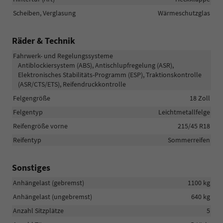
Scheiben, Verglasung
Wärmeschutzglas
Räder & Technik
Fahrwerk- und Regelungssysteme
Antiblockiersystem (ABS), Antischlupfregelung (ASR),
Elektronisches Stabilitäts-Programm (ESP), Traktionskontrolle
(ASR/CTS/ETS), Reifendruckkontrolle
Felgengröße
18 Zoll
Felgentyp
Leichtmetallfelge
Reifengröße vorne
215/45 R18
Reifentyp
Sommerreifen
Sonstiges
Anhängelast (gebremst)
1100 kg
Anhängelast (ungebremst)
640 kg
Anzahl Sitzplätze
5