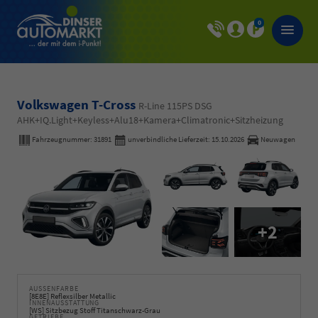
0
Volkswagen T-Cross
R-Line 115PS DSG
AHK+IQ.Light+Keyless+Alu18+Kamera+Climatronic+Sitzheizung
Fahrzeugnummer:
31891
unverbindliche Lieferzeit:
15.10.2026
Neuwagen
+2
AUSSENFARBE
[8E8E] Reflexsilber Metallic
INNENAUSSTATTUNG
[WS] Sitzbezug Stoff Titanschwarz-Grau
GETRIEBE