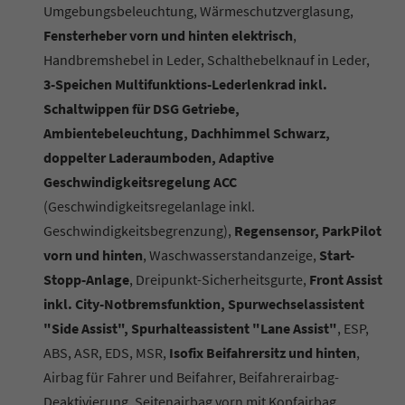
Umgebungsbeleuchtung, Wärmeschutzverglasung,
Fensterheber vorn und hinten elektrisch
,
Handbremshebel in Leder, Schalthebelknauf in Leder,
3-Speichen Multifunktions-Lederlenkrad inkl.
Schaltwippen für DSG Getriebe,
Ambientebeleuchtung, Dachhimmel Schwarz,
doppelter Laderaumboden, Adaptive
Geschwindigkeitsregelung ACC
(Geschwindigkeitsregelanlage inkl.
Geschwindigkeitsbegrenzung),
Regensensor, ParkPilot
vorn und hinten
, Waschwasserstandanzeige,
Start-
Stopp-Anlage
, Dreipunkt-Sicherheitsgurte,
Front Assist
inkl. City-Notbremsfunktion, Spurwechselassistent
"Side Assist", Spurhalteassistent "Lane Assist"
, ESP,
ABS, ASR, EDS, MSR,
Isofix Beifahrersitz und hinten
,
Airbag für Fahrer und Beifahrer, Beifahrerairbag-
Deaktivierung, Seitenairbag vorn mit Kopfairbag,