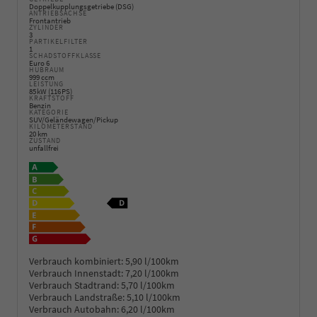
Doppelkupplungsgetriebe (DSG)
ANTRIEBSACHSE
Frontantrieb
ZYLINDER
3
PARTIKELFILTER
1
SCHADSTOFFKLASSE
Euro 6
HUBRAUM
999 ccm
LEISTUNG
85 kW (116 PS)
KRAFTSTOFF
Benzin
KATEGORIE
SUV/Geländewagen/Pickup
KILOMETERSTAND
20 km
ZUSTAND
unfallfrei
Verbrauch kombiniert:
5,90 l/100km
Verbrauch Innenstadt:
7,20 l/100km
Verbrauch Stadtrand:
5,70 l/100km
Verbrauch Landstraße:
5,10 l/100km
Verbrauch Autobahn:
6,20 l/100km