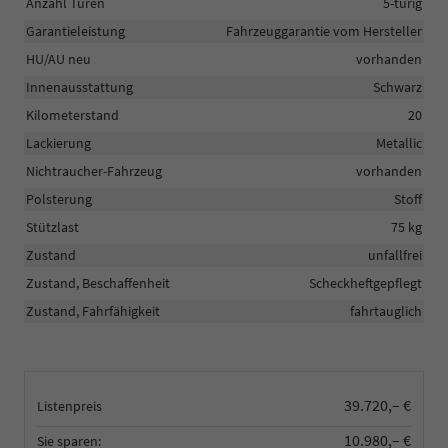
Anzahl Türen
5-türig
Garantieleistung
Fahrzeuggarantie vom Hersteller
HU/AU neu
vorhanden
Innenausstattung
Schwarz
Kilometerstand
20
Lackierung
Metallic
Nichtraucher-Fahrzeug
vorhanden
Polsterung
Stoff
Stützlast
75 kg
Zustand
unfallfrei
Zustand, Beschaffenheit
Scheckheftgepflegt
Zustand, Fahrfähigkeit
fahrtauglich
39.720,– €
Listenpreis
10.980,– €
Sie sparen: