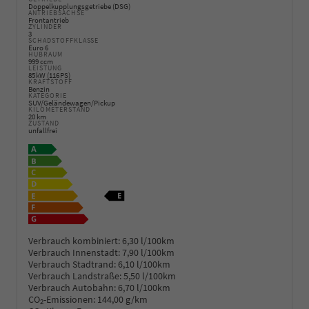
Doppelkupplungsgetriebe (DSG)
ANTRIEBSACHSE
Frontantrieb
ZYLINDER
3
SCHADSTOFFKLASSE
Euro 6
HUBRAUM
999 ccm
LEISTUNG
85 kW (116 PS)
KRAFTSTOFF
Benzin
KATEGORIE
SUV/Geländewagen/Pickup
KILOMETERSTAND
20 km
ZUSTAND
unfallfrei
Verbrauch kombiniert:
6,30 l/100km
Verbrauch Innenstadt:
7,90 l/100km
Verbrauch Stadtrand:
6,10 l/100km
Verbrauch Landstraße:
5,50 l/100km
Verbrauch Autobahn:
6,70 l/100km
CO
-Emissionen:
144,00 g/km
2