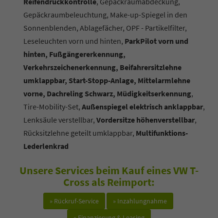
Reifendruckkontrolle
, Gepäckraumabdeckung,
Gepäckraumbeleuchtung, Make-up-Spiegel in den
Sonnenblenden, Ablagefächer, OPF - Partikelfilter,
Leseleuchten vorn und hinten,
ParkPilot vorn und
hinten, Fußgängererkennung,
Verkehrszeichenerkennung, Beifahrersitzlehne
umklappbar, Start-Stopp-Anlage, Mittelarmlehne
vorne, Dachreling Schwarz, Müdigkeitserkennung
,
Tire-Mobility-Set,
Außenspiegel elektrisch anklappbar
,
Lenksäule verstellbar,
Vordersitze höhenverstellbar
,
Rücksitzlehne geteilt umklappbar,
Multifunktions-
Lederlenkrad
Unsere Services beim Kauf eines VW T-
Cross als Reimport:
» Rückruf-Service
» Inzahlungnahme
» Finanzierung & Leasing