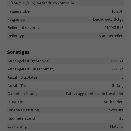
(ASR/CTS/ETS), Reifendruckkontrolle
Felgengröße
18 Zoll
Felgentyp
Leichtmetallfelge
Reifengröße vorne
215/45 R18
Reifentyp
Sommerreifen
Sonstiges
Anhängelast (gebremst)
1200 kg
Anhängelast (ungebremst)
660 kg
Anzahl Sitzplätze
5
Anzahl Türen
5-türig
Garantieleistung
Fahrzeuggarantie vom Hersteller
HU/AU neu
vorhanden
Innenausstattung
Schwarz
Kilometerstand
20
Lackierung
Metallic