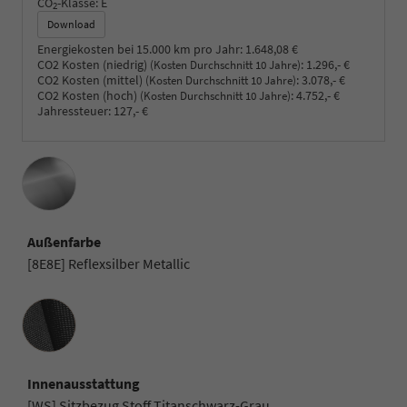
CO
-Klasse:
E
2
Download
Energiekosten bei 15.000 km pro Jahr:
1.648,08 €
CO2 Kosten (niedrig)
:
1.296,- €
(Kosten Durchschnitt 10 Jahre)
CO2 Kosten (mittel)
:
3.078,- €
(Kosten Durchschnitt 10 Jahre)
CO2 Kosten (hoch)
:
4.752,- €
(Kosten Durchschnitt 10 Jahre)
Jahressteuer:
127,- €
Außenfarbe
[8E8E] Reflexsilber Metallic
Innenausstattung
Innenausstattung
[WS] Sitzbezug Stoff Titanschwarz-Grau