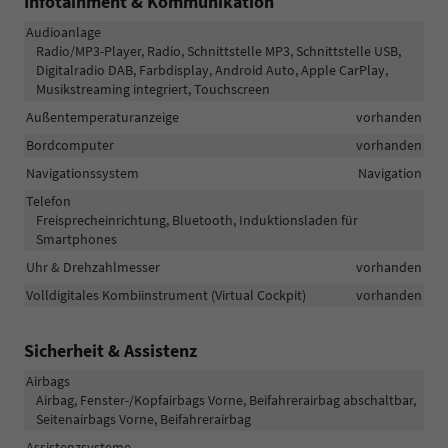
Infotainment & Kommunikation
Audioanlage
Radio/MP3-Player, Radio, Schnittstelle MP3, Schnittstelle USB,
Digitalradio DAB, Farbdisplay, Android Auto, Apple CarPlay,
Musikstreaming integriert, Touchscreen
Außentemperaturanzeige
vorhanden
Bordcomputer
vorhanden
Navigationssystem
Navigation
Telefon
Freisprecheinrichtung, Bluetooth, Induktionsladen für
Smartphones
Uhr & Drehzahlmesser
vorhanden
Volldigitales Kombiinstrument (Virtual Cockpit)
vorhanden
Sicherheit & Assistenz
Airbags
Airbag, Fenster-/Kopfairbags Vorne, Beifahrerairbag abschaltbar,
Seitenairbags Vorne, Beifahrerairbag
Assistenzsysteme