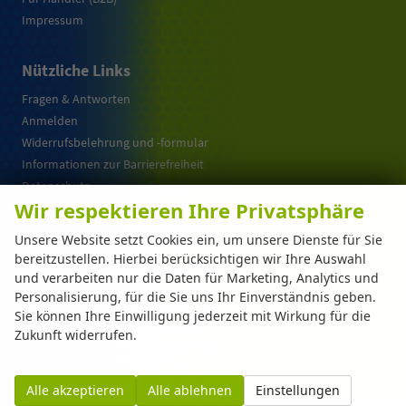
Impressum
Nützliche Links
Fragen & Antworten
Anmelden
Widerrufsbelehrung und -formular
Informationen zur Barrierefreiheit
Datenschutz
Wir respektieren Ihre Privatsphäre
Cookie-Einstellungen
Warum EU-Neuwagen ?
Unsere Website setzt Cookies ein, um unsere Dienste für Sie
bereitzustellen. Hierbei berücksichtigen wir Ihre Auswahl
und verarbeiten nur die Daten für Marketing, Analytics und
Weitere Informationen zum offiziellen Kraftstoffverbrauch und zu den offiziellen
Personalisierung, für die Sie uns Ihr Einverständnis geben.
spezifischen CO
-Emissionen und gegebenenfalls zum Stromverbrauch neuer PKW
2
Sie können Ihre Einwilligung jederzeit mit Wirkung für die
können dem 'Leitfaden über den offiziellen Kraftstoffverbrauch, die offiziellen
spezifischen CO
-Emissionen und den offiziellen Stromverbrauch neuer PKW'
Zukunft widerrufen.
2
entnommen werden, der an allen Verkaufsstellen und bei der 'Deutschen Automobil
Treuhand GmbH' unentgeltlich erhältlich ist unter www.dat.de.
Alle akzeptieren
Alle ablehnen
Einstellungen