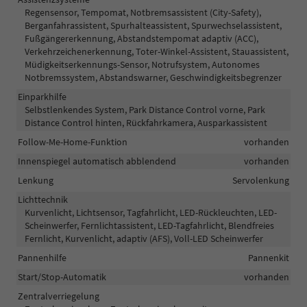
Regensensor, Tempomat, Notbremsassistent (City-Safety),
Berganfahrassistent, Spurhalteassistent, Spurwechselassistent,
Fußgängererkennung, Abstandstempomat adaptiv (ACC),
Verkehrzeichenerkennung, Toter-Winkel-Assistent, Stauassistent,
Müdigkeitserkennungs-Sensor, Notrufsystem, Autonomes
Notbremssystem, Abstandswarner, Geschwindigkeitsbegrenzer
Einparkhilfe
Selbstlenkendes System, Park Distance Control vorne, Park
Distance Control hinten, Rückfahrkamera, Ausparkassistent
Follow-Me-Home-Funktion
vorhanden
Innenspiegel automatisch abblendend
vorhanden
Lenkung
Servolenkung
Lichttechnik
Kurvenlicht, Lichtsensor, Tagfahrlicht, LED-Rückleuchten, LED-
Scheinwerfer, Fernlichtassistent, LED-Tagfahrlicht, Blendfreies
Fernlicht, Kurvenlicht, adaptiv (AFS), Voll-LED Scheinwerfer
Pannenhilfe
Pannenkit
Start/Stop-Automatik
vorhanden
Zentralverriegelung