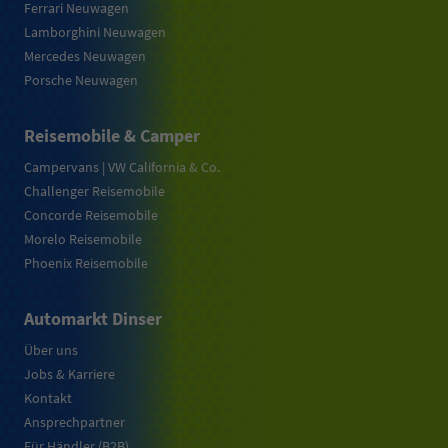
Ferrari Neuwagen
Lamborghini Neuwagen
Mercedes Neuwagen
Porsche Neuwagen
Reisemobile & Camper
Campervans | VW California & Co.
Challenger Reisemobile
Concorde Reisemobile
Morelo Reisemobile
Phoenix Reisemobile
Automarkt Dinser
Über uns
Jobs & Karriere
Kontakt
Ansprechpartner
Für Händler (B2B)