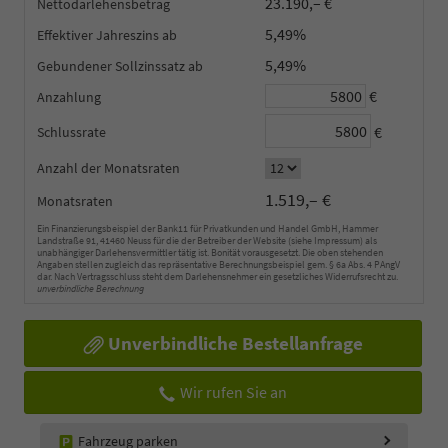
23.190,– €
Nettodarlehensbetrag
5,49%
Effektiver Jahreszins
5,49%
Gebundener Sollzinssatz
€
Anzahlung
€
Schlussrate
Anzahl der Monatsraten
1.519,– €
Monatsraten
Ein Finanzierungsbeispiel der Bank11 für Privatkunden und Handel GmbH, Hammer
Landstraße 91, 41460 Neuss für die der Betreiber der Website (siehe Impressum) als
unabhängiger Darlehensvermittler tätig ist. Bonität vorausgesetzt. Die oben stehenden
Angaben stellen zugleich das repräsentative Berechnungsbeispiel gem. § 6a Abs. 4 PAngV
dar. Nach Vertragsschluss steht dem Darlehensnehmer ein gesetzliches Widerrufsrecht zu.
unverbindliche Berechnung
Unverbindliche Bestellanfrage
Wir rufen Sie an
Fahrzeug parken