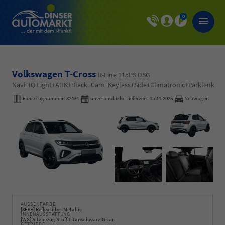
0
Volkswagen T-Cross
R-Line 115PS DSG
Navi+IQ.Light+AHK+Black+Cam+Keyless+Side+Climatronic+Parklenk
Fahrzeugnummer:
32434
unverbindliche Lieferzeit:
15.11.2026
Neuwagen
AUSSENFARBE
[8E8E] Reflexsilber Metallic
INNENAUSSTATTUNG
[WS] Sitzbezug Stoff Titanschwarz-Grau
GETRIEBE