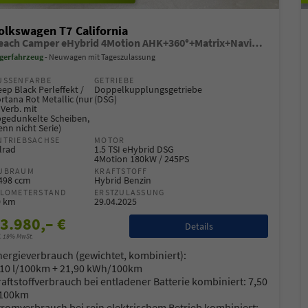
olkswagen T7 California
Beach Camper eHybrid 4Motion AHK+360°+Matrix+Navi+Alu17+GJR+Sitzheiz+Keyless
gerfahrzeug
Neuwagen mit Tageszulassung
USSENFARBE
GETRIEBE
ep Black Perleffekt /
Doppelkupplungsgetriebe
rtana Rot Metallic (nur
(DSG)
 Verb. mit
bgedunkelte Scheiben,
nn nicht Serie)
NTRIEBSACHSE
MOTOR
lrad
1.5 TSI eHybrid DSG
4Motion 180kW / 245PS
UBRAUM
KRAFTSTOFF
.498 ccm
Hybrid Benzin
ILOMETERSTAND
ERSTZULASSUNG
0 km
29.04.2025
3.980,– €
co Heck
Oliver Zerbe
Details
l. 19% MwSt.
nergieverbrauch (gewichtet, kombiniert):
,10 l/100km + 21,90 kWh/100km
ager B2C / B2B
Sales Manager B2C / B2B
raftstoffverbrauch bei entladener Batterie kombiniert:
7,50
ilverkäufer
Automobilverkäufer
/100km
tromverbrauch bei rein elektrischem Betrieb kombiniert:
 77 11 4 - 22
+49 7522 77 11 4 - 11