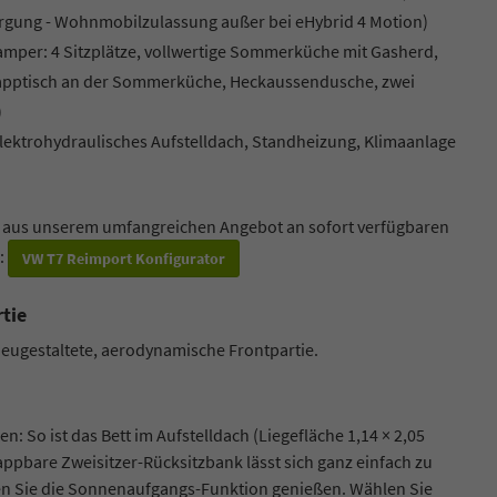
gung - Wohnmobilzulassung außer bei eHybrid 4 Motion)
amper: 4 Sitzplätze, vollwertige Sommerküche mit Gasherd,
lapptisch an der Sommerküche, Heckaussendusche, zwei
)
elektrohydraulisches Aufstelldach, Standheizung, Klimaanlage
n aus unserem umfangreichen Angebot an sofort verfügbaren
a:
VW T7 Reimport Konfigurator
rtie
neugestaltete, aerodynamische Frontpartie.
: So ist das Bett im Aufstelldach (Liegefläche 1,14 × 2,05
lappbare Zweisitzer-Rücksitzbank lässt sich ganz einfach zu
en Sie die Sonnenaufgangs-Funktion genießen. Wählen Sie