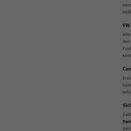
eine
Hel
VW 
Alle
den 
Funk
könn
Con
Erst
Gebe
Info
Sic
Zah
Park
der 