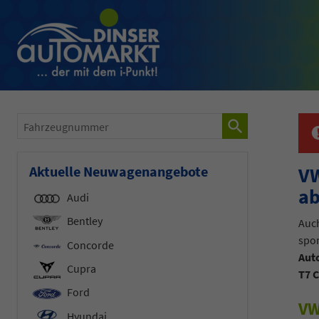
Fahrzeugnummer
Aktuelle Neuwagenangebote
VW
ab
Audi
Bentley
Auch
spo
Concorde
Auto
Cupra
T7 C
Ford
VW
Hyundai