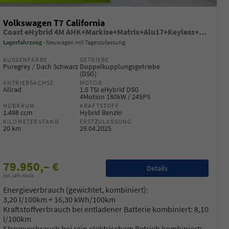
Volkswagen T7 California
Coast eHybrid 4M AHK+Markise+Matrix+Alu17+Keyless+Sitzheiz+Navi
Lagerfahrzeug
Neuwagen mit Tageszulassung
AUSSENFARBE
GETRIEBE
Puregrey / Dach Schwarz
Doppelkupplungsgetriebe
(DSG)
ANTRIEBSACHSE
MOTOR
Allrad
1.5 TSI eHybrid DSG
4Motion 180kW / 245PS
HUBRAUM
KRAFTSTOFF
1.498 ccm
Hybrid Benzin
KILOMETERSTAND
ERSTZULASSUNG
20 km
29.04.2025
79.950,– €
Details
incl. 19% MwSt.
Energieverbrauch (gewichtet, kombiniert):
3,20 l/100km + 16,30 kWh/100km
Kraftstoffverbrauch bei entladener Batterie kombiniert:
8,10
l/100km
Stromverbrauch bei rein elektrischem Betrieb kombiniert: