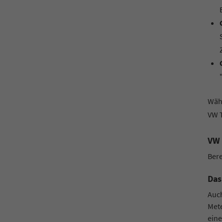
Wähl
VW T
VW 
Bere
Das
Auch
Mete
ein