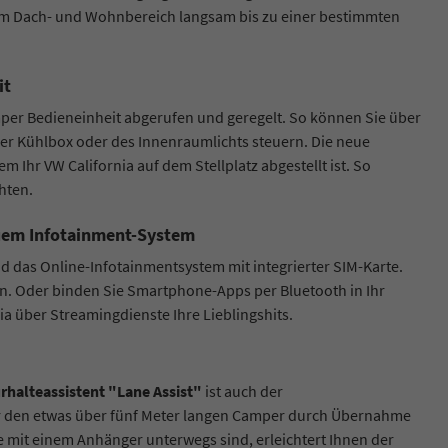
 im Dach- und Wohnbereich langsam bis zu einer bestimmten
it
mper Bedieneinheit abgerufen und geregelt. So können Sie über
der Kühlbox oder des Innenraumlichts steuern. Die neue
 Ihr VW California auf dem Stellplatz abgestellt ist. So
hten.
euem Infotainment-System
d das Online-Infotainmentsystem mit integrierter SIM-Karte.
ein. Oder binden Sie Smartphone-Apps per Bluetooth in Ihr
ia über Streamingdienste Ihre Lieblingshits.
rhalteassistent "Lane Assist"
ist auch der
r den etwas über fünf Meter langen Camper durch Übernahme
e mit einem Anhänger unterwegs sind, erleichtert Ihnen der