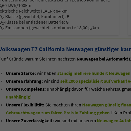
3,60 kWh/100km
lektrische Reichweite (EAER):
84 km
O
-Klasse (gewichtet, kombiniert):
B
2
-Mail
E-Mail
O
-Klasse bei entladener Batterie:
G
2
O
-Emissionen (gewichtet, kombiniert):
18,00 g/km
2
Volkswagen T7 California Neuwagen günstiger kauf
Fünf Gründe warum Sie Ihren nächsten
Neuwagen bei Automarkt D
Unsere Stärke:
wir haben
ständig mehrere hundert Neuwagen 
Unsere Erfahrung:
wir sind
seit 2006 spezialisiert auf Verkau
Unsere Kompetenz:
unabhängig davon für welche Fahrzeugmarke
unabhängig!
Unsere Flexibilität:
Sie möchten Ihren
Neuwagen günstig finan
Gebrauchtwagen zum fairen Preis in Zahlung geben
? Kein Pro
Unsere Zuverlässigkeit:
wir sind mit unserem
Neuwagen Autoha