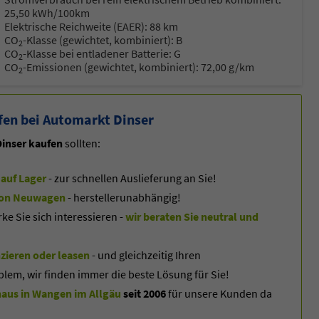
25,50 kWh/100km
Elektrische Reichweite (EAER):
88 km
CO
-Klasse (gewichtet, kombiniert):
B
2
CO
-Klasse bei entladener Batterie:
G
2
CO
-Emissionen (gewichtet, kombiniert):
72,00 g/km
2
en bei Automarkt Dinser
inser kaufen
sollten:
auf Lager
- zur schnellen Auslieferung an Sie!
f von Neuwagen
- herstellerunabhängig!
 Sie sich interessieren -
wir beraten Sie neutral und
zieren oder leasen
- und gleichzeitig Ihren
blem, wir finden immer die beste Lösung für Sie!
us in Wangen im Allgäu
seit 2006
für unsere Kunden da