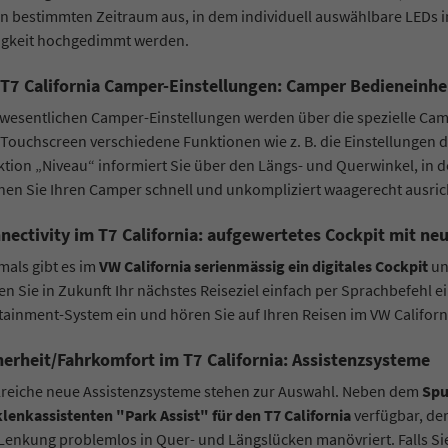
n bestimmten Zeitraum aus, in dem individuell auswählbare LEDs
ligkeit hochgedimmt werden.
T7 California Camper-Einstellungen: Camper Bedieneinhe
 wesentlichen Camper-Einstellungen werden über die spezielle Ca
Touchscreen verschiedene Funktionen wie z. B. die Einstellungen 
tion „Niveau“ informiert Sie über den Längs- und Querwinkel, in dem
en Sie Ihren Camper schnell und unkompliziert waagerecht ausric
nectivity im T7 California: aufgewertetes Cockpit mit n
mals gibt es im
VW California serienmässig ein digitales Cockpit
un
n Sie in Zukunft Ihr nächstes Reiseziel einfach per Sprachbefehl 
tainment-System ein und hören Sie auf Ihren Reisen im VW Californ
herheit/Fahrkomfort im T7 California: Assistenzsysteme
lreiche neue Assistenzsysteme stehen zur Auswahl. Neben dem
Spu
lenkassistenten "Park Assist" für den T7 California
verfügbar, de
Lenkung problemlos in Quer- und Längslücken manövriert. Falls Si