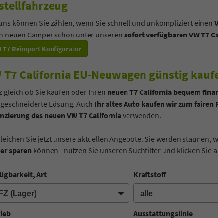
stellfahrzeug
uns können Sie zählen, wenn Sie schnell und unkompliziert einen
V
en neuen Camper schon unter unseren
sofort verfügbaren VW T7 C
 T7 Reimport Konfigurator
 T7 California EU-Neuwagen günstig kaufe
 gleich ob Sie kaufen oder Ihren
neuen T7 California bequem fina
geschneiderte Lösung. Auch
Ihr altes Auto kaufen wir zum fairen 
nzierung des neuen VW T7 California
verwenden.
leichen Sie jetzt unsere aktuellen Angebote. Sie werden staunen, w
ser sparen
können - nutzen Sie unseren Suchfilter und klicken Sie au
ügbarkeit, Art
Kraftstoff
rieb
Ausstattungslinie