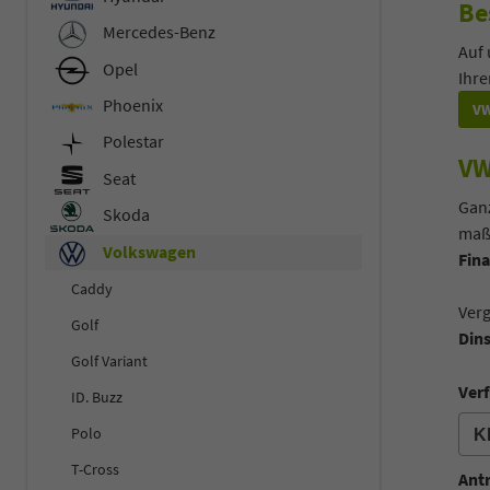
Be
Mercedes-Benz
Auf 
Opel
Ihr
Phoenix
VW
Polestar
VW
Seat
Ganz
Skoda
maß
Volkswagen
Fina
Caddy
Verg
Golf
Din
Golf Variant
Verf
ID. Buzz
Polo
T-Cross
Ant