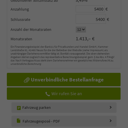
5,49%
Gebundener Sollzinssatz
€
Anzahlung
€
Schlussrate
Anzahl der Monatsraten
1.413,– €
Monatsraten
Ein Finanzierungsbeispiel der Bank11 für Privatkunden und Handel GmbH, Hammer
Landstraße 91, 41460 Neuss für die der Betreiber der Website (siehe Impressum) als
unabhängiger Darlehensvermittler tätig ist. Bonität vorausgesetzt. Die oben stehenden
Angaben stellen zugleich das repräsentative Berechnungsbeispiel gem. § 6a Abs. 4 PAngV
dar. Nach Vertragsschluss steht dem Darlehensnehmer ein gesetzliches Widerrufsrecht zu.
unverbindliche Berechnung
Unverbindliche Bestellanfrage
Wir rufen Sie an
Fahrzeug parken
Fahrzeugexposé - PDF