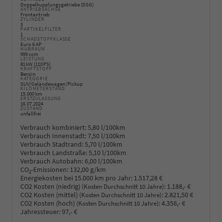
Doppelkupplungsgetriebe (DSG)
ANTRIEBSACHSE
Frontantrieb
ZYLINDER
3
PARTIKELFILTER
1
SCHADSTOFFKLASSE
Euro 6 AP
HUBRAUM
999 ccm
LEISTUNG
81 kW (110 PS)
KRAFTSTOFF
Benzin
KATEGORIE
SUV/Geländewagen/Pickup
KILOMETERSTAND
15.000 km
ERSTZULASSUNG
16.07.2024
ZUSTAND
unfallfrei
Verbrauch kombiniert:
5,80 l/100km
Verbrauch Innenstadt:
7,50 l/100km
Verbrauch Stadtrand:
5,70 l/100km
Verbrauch Landstraße:
5,10 l/100km
Verbrauch Autobahn:
6,00 l/100km
CO
-Emissionen:
132,00 g/km
2
Energiekosten bei 15.000 km pro Jahr:
1.517,28 €
CO2 Kosten (niedrig)
:
1.188,- €
(Kosten Durchschnitt 10 Jahre)
CO2 Kosten (mittel)
:
2.821,50 €
(Kosten Durchschnitt 10 Jahre)
CO2 Kosten (hoch)
:
4.356,- €
(Kosten Durchschnitt 10 Jahre)
Jahressteuer:
97,- €