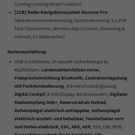
Coming/Leaving Home Funktion)
[ZCB] Radio Navigationssystem Discover Pro
(Verkehrszeichenerkennung, Sprachsteuerung, 9,2 Zoll
Farb-Touchscreen, Wireless App-Connect, Streaming &
Internet, 6 Lautsprecher)
Serienausstattung:
USB-Schnittstelle, Dreipunkt-Sicherheitsgurte,
Kopfstützen,
Lendenwirbelstützen vorne,
Freisprecheinrichtung Bluetooth, Zentralverriegelung
mit Funkfernbedienung
, Wärmeschutzverglasung,
Digital Cockpit
(8 Zoll Display, Bordcomputer),
Digitaler
Radioempfang DAB+, Reserverad als Notrad,
Außenspiegel elektrisch anklappbar, Außenspiegel
elektrisch einstell- und beheizbar, Fensterheber vorn
und hinten elektrisch, ESC, ABS, ASR
, EDS, EBV, MSR,
Berganfahrassistent
,
Front Assist inkl. City-