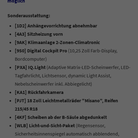
möglich
Sonderausstattung:
[1D2] Anhängevorrichtung abnehmbar
[4A3] Sitzheizung vorn
[9AK] Klimaanlage 2-Zonen-Climatronic
[9S0] Digital Cockpit Pro
(10,25 Zoll Farb-Display,
Bordcomputer)
[PXA] IQ.Light
(Adaptive Matrix-LED-Scheinwerfer, LED-
Tagfahrlicht, Lichtsensor, dynamic Light Assist,
Nebelscheinwerfer inkl. Abbiegelicht)
[KA1] Rückfahrkamera
[PJT] 18 Zoll Leichtmetallräder "Misano", Reifen
215/45 R18
[4KF] Scheiben ab der B-Säule abgedunkelt
[WLB] Licht-und-Sicht-Paket
(Regensensor,
Sicherheitsinnenspiegel automatisch abblendend,