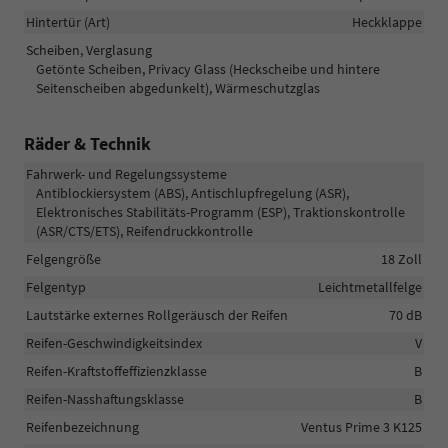
Hintertür (Art)
Heckklappe
Scheiben, Verglasung
Getönte Scheiben, Privacy Glass (Heckscheibe und hintere
Seitenscheiben abgedunkelt), Wärmeschutzglas
Räder & Technik
Fahrwerk- und Regelungssysteme
Antiblockiersystem (ABS), Antischlupfregelung (ASR),
Elektronisches Stabilitäts-Programm (ESP), Traktionskontrolle
(ASR/CTS/ETS), Reifendruckkontrolle
Felgengröße
18 Zoll
Felgentyp
Leichtmetallfelge
Lautstärke externes Rollgeräusch der Reifen
70 dB
Reifen-Geschwindigkeitsindex
V
Reifen-Kraftstoffeffizienzklasse
B
Reifen-Nasshaftungsklasse
B
Reifenbezeichnung
Ventus Prime 3 K125