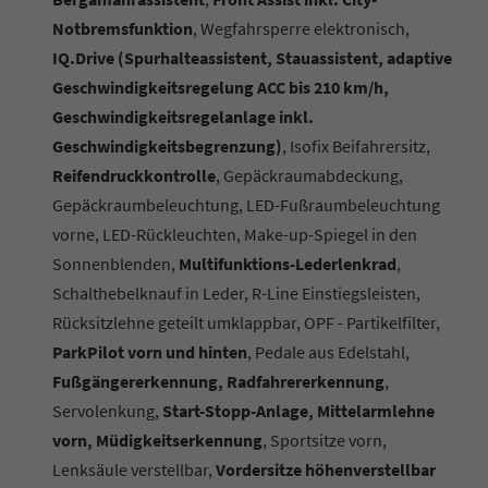
Notbremsfunktion
, Wegfahrsperre elektronisch,
IQ.Drive
(Spurhalteassistent, Stauassistent, adaptive
Geschwindigkeitsregelung ACC bis 210 km/h,
Geschwindigkeitsregelanlage inkl.
Geschwindigkeitsbegrenzung)
, Isofix Beifahrersitz,
Reifendruckkontrolle
, Gepäckraumabdeckung,
Gepäckraumbeleuchtung, LED-Fußraumbeleuchtung
vorne, LED-Rückleuchten, Make-up-Spiegel in den
Sonnenblenden,
Multifunktions-Lederlenkrad
,
Schalthebelknauf in Leder, R-Line Einstiegsleisten,
Rücksitzlehne geteilt umklappbar, OPF - Partikelfilter,
ParkPilot vorn und hinten
, Pedale aus Edelstahl,
Fußgängererkennung, Radfahrererkennung
,
Servolenkung,
Start-Stopp-Anlage, Mittelarmlehne
vorn, Müdigkeitserkennung
, Sportsitze vorn,
Lenksäule verstellbar,
Vordersitze höhenverstellbar