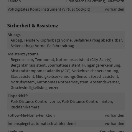
Telefon
Freisprecheinrichtung, Bluetooth
Volldigitales Kombiinstrument (Virtual Cockpit)
vorhanden
Sicherheit & Assistenz
Airbags
Airbag, Fenster-/Kopfairbags Vorne, Beifahrerairbag abschaltbar,
Seitenairbags Vorne, Beifahrerairbag
Assistenzsysteme
Regensensor, Tempomat, Notbremsassistent (City-Safety),
Berganfahrassistent, Spurhalteassistent, Fußgängererkennung,
Abstandstempomat adaptiv (ACC), Verkehrzeichenerkennung,
Stauassistent, Müdigkeitserkennungs-Sensor, Sprachassistent,
Notrufsystem, Autonomes Notbremssystem, Abstandswarner,
Geschwindigkeitsbegrenzer
Einparkhilfe
Park Distance Control vorne, Park Distance Control hinten,
Rückfahrkamera
Follow-Me-Home-Funktion
vorhanden
Innenspiegel automatisch abblendend
vorhanden
Lenkung
Servolenkung