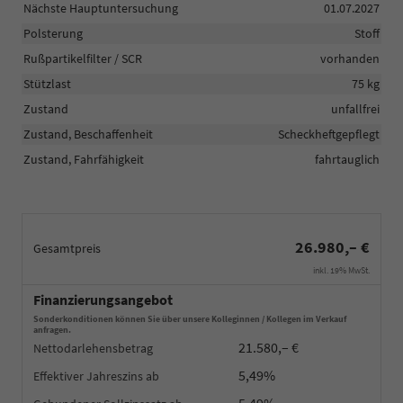
Nächste Hauptuntersuchung
01.07.2027
Polsterung
Stoff
Rußpartikelfilter / SCR
vorhanden
Stützlast
75 kg
Zustand
unfallfrei
Zustand, Beschaffenheit
Scheckheftgepflegt
Zustand, Fahrfähigkeit
fahrtauglich
26.980,– €
Gesamtpreis
inkl. 19% MwSt.
Finanzierungsangebot
Sonderkonditionen können Sie über unsere Kolleginnen / Kollegen im Verkauf
anfragen.
21.580,– €
Nettodarlehensbetrag
5,49%
Effektiver Jahreszins