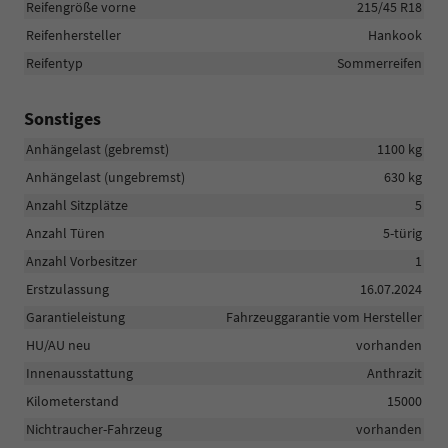
Reifengröße vorne
215/45 R18
Reifenhersteller
Hankook
Reifentyp
Sommerreifen
Sonstiges
Anhängelast (gebremst)
1100 kg
Anhängelast (ungebremst)
630 kg
Anzahl Sitzplätze
5
Anzahl Türen
5-türig
Anzahl Vorbesitzer
1
Erstzulassung
16.07.2024
Garantieleistung
Fahrzeuggarantie vom Hersteller
HU/AU neu
vorhanden
Innenausstattung
Anthrazit
Kilometerstand
15000
Nichtraucher-Fahrzeug
vorhanden