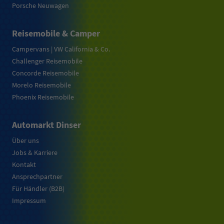
Porsche Neuwagen
Reisemobile & Camper
Campervans | VW California & Co.
Challenger Reisemobile
Concorde Reisemobile
Morelo Reisemobile
Phoenix Reisemobile
Automarkt Dinser
Über uns
Jobs & Karriere
Kontakt
Ansprechpartner
Für Händler (B2B)
Impressum