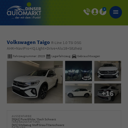
0
Volkswagen Taigo
R-Line 1.0 TSI DSG
AHK+NaviPro+IQ.Light+Drive+Alu18+Sitzheiz
Fahrzeugnummer:
29119
Lagerfahrzeug
Gebrauchtwagen
+16
AUSSENFARBE
[0QA1] Pure White / Dach Schwarz
INNENAUSSTATTUNG
[WS] Sitzbezug Stoff Grau-Titanschwarz
GETRIEBE