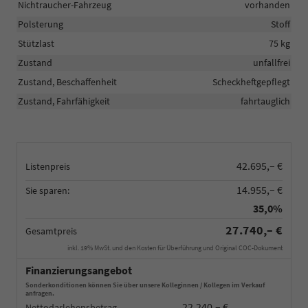
Nichtraucher-Fahrzeug
vorhanden
Polsterung
Stoff
Stützlast
75 kg
Zustand
unfallfrei
Zustand, Beschaffenheit
Scheckheftgepflegt
Zustand, Fahrfähigkeit
fahrtauglich
42.695,– €
Listenpreis
14.955,– €
Sie sparen:
35,0%
27.740,– €
Gesamtpreis
inkl. 19% MwSt. und den Kosten für Überführung und Original COC-Dokument
Finanzierungsangebot
Sonderkonditionen können Sie über unsere Kolleginnen / Kollegen im Verkauf
anfragen.
22.240,– €
Nettodarlehensbetrag