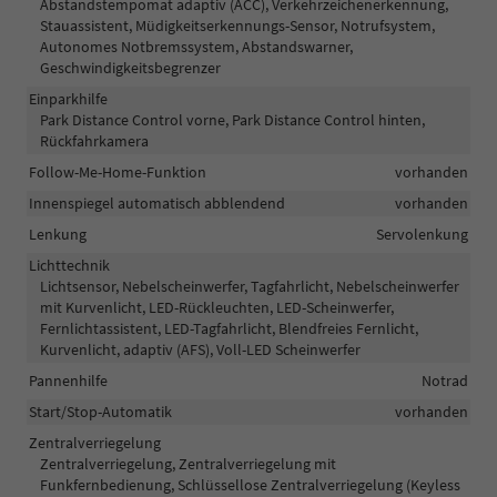
Abstandstempomat adaptiv (ACC), Verkehrzeichenerkennung,
Stauassistent, Müdigkeitserkennungs-Sensor, Notrufsystem,
Autonomes Notbremssystem, Abstandswarner,
Geschwindigkeitsbegrenzer
Einparkhilfe
Park Distance Control vorne, Park Distance Control hinten,
Rückfahrkamera
Follow-Me-Home-Funktion
vorhanden
Innenspiegel automatisch abblendend
vorhanden
Lenkung
Servolenkung
Lichttechnik
Lichtsensor, Nebelscheinwerfer, Tagfahrlicht, Nebelscheinwerfer
mit Kurvenlicht, LED-Rückleuchten, LED-Scheinwerfer,
Fernlichtassistent, LED-Tagfahrlicht, Blendfreies Fernlicht,
Kurvenlicht, adaptiv (AFS), Voll-LED Scheinwerfer
Pannenhilfe
Notrad
Start/Stop-Automatik
vorhanden
Zentralverriegelung
Zentralverriegelung, Zentralverriegelung mit
Funkfernbedienung, Schlüssellose Zentralverriegelung (Keyless