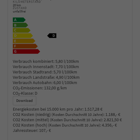
KILOMETERSTAND
20 km
ZUSTAND
unfallfrei
Verbrauch kombiniert:
5,80 l/100km
Verbrauch Innenstadt:
7,70 l/100km
Verbrauch Stadtrand:
5,70 l/100km
Verbrauch Landstraße:
4,90 l/100km
Verbrauch Autobahn:
6,00 l/100km
CO
-Emissionen:
132,00 g/km
2
CO
-Klasse:
D
2
Download
Energiekosten bei 15.000 km pro Jahr:
1.517,28 €
CO2 Kosten (niedrig)
:
1.188,- €
(Kosten Durchschnitt 10 Jahre)
CO2 Kosten (mittel)
:
2.821,50 €
(Kosten Durchschnitt 10 Jahre)
CO2 Kosten (hoch)
:
4.356,- €
(Kosten Durchschnitt 10 Jahre)
Jahressteuer:
107,- €