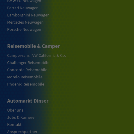
BMW EU Neuwagen
Ferrari Neuwagen
Lamborghini Neuwagen
Mercedes Neuwagen
Porsche Neuwagen
Reisemobile & Camper
Campervans | VW California & Co.
Challenger Reisemobile
Concorde Reisemobile
Morelo Reisemobile
Phoenix Reisemobile
Automarkt Dinser
Über uns
Jobs & Karriere
Kontakt
Ansprechpartner