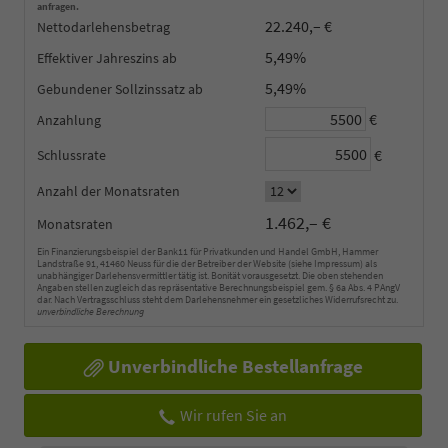
anfragen.
22.240,– €
Nettodarlehensbetrag
5,49%
Effektiver Jahreszins
5,49%
Gebundener Sollzinssatz
€
Anzahlung
€
Schlussrate
Anzahl der Monatsraten
1.462,– €
Monatsraten
Ein Finanzierungsbeispiel der Bank11 für Privatkunden und Handel GmbH, Hammer
Landstraße 91, 41460 Neuss für die der Betreiber der Website (siehe Impressum) als
unabhängiger Darlehensvermittler tätig ist. Bonität vorausgesetzt. Die oben stehenden
Angaben stellen zugleich das repräsentative Berechnungsbeispiel gem. § 6a Abs. 4 PAngV
dar. Nach Vertragsschluss steht dem Darlehensnehmer ein gesetzliches Widerrufsrecht zu.
unverbindliche Berechnung
Unverbindliche Bestellanfrage
Wir rufen Sie an