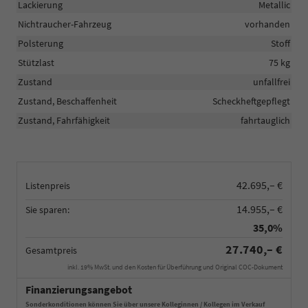
Lackierung
Metallic
Nichtraucher-Fahrzeug
vorhanden
Polsterung
Stoff
Stützlast
75 kg
Zustand
unfallfrei
Zustand, Beschaffenheit
Scheckheftgepflegt
Zustand, Fahrfähigkeit
fahrtauglich
42.695,– €
Listenpreis
14.955,– €
Sie sparen:
35,0%
27.740,– €
Gesamtpreis
inkl. 19% MwSt. und den Kosten für Überführung und Original COC-Dokument
Finanzierungsangebot
Sonderkonditionen können Sie über unsere Kolleginnen / Kollegen im Verkauf