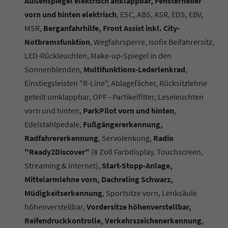
Außenspiegel elektrisch anklappbar, Fensterheber
vorn und hinten elektrisch
, ESC, ABS, ASR, EDS, EBV,
MSR,
Berganfahrhilfe, Front Assist inkl. City-
Notbremsfunktion
, Wegfahrsperre, Isofix Beifahrersitz,
LED-Rückleuchten, Make-up-Spiegel in den
Sonnenblenden,
Multifunktions-Lederlenkrad
,
Einstiegsleisten "R-Line", Ablagefächer, Rücksitzlehne
geteilt umklappbar, OPF - Partikelfilter, Leseleuchten
vorn und hinten,
ParkPilot vorn und hinten
,
Edelstahlpedale,
Fußgängererkennung,
Radfahrererkennung
, Servolenkung,
Radio
"Ready2Discover"
(8 Zoll Farbdisplay, Touchscreen,
Streaming & Internet),
Start-Stopp-Anlage,
Mittelarmlehne vorn, Dachreling Schwarz,
Müdigkeitserkennung
, Sportsitze vorn, Lenksäule
höhenverstellbar,
Vordersitze höhenverstellbar,
Reifendruckkontrolle, Verkehrszeichenerkennung
,