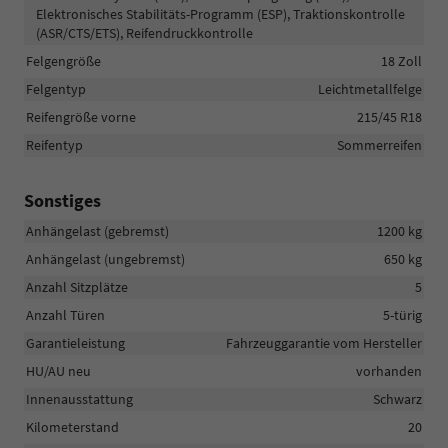
Elektronisches Stabilitäts-Programm (ESP), Traktionskontrolle
(ASR/CTS/ETS), Reifendruckkontrolle
Felgengröße
18 Zoll
Felgentyp
Leichtmetallfelge
Reifengröße vorne
215/45 R18
Reifentyp
Sommerreifen
Sonstiges
Anhängelast (gebremst)
1200 kg
Anhängelast (ungebremst)
650 kg
Anzahl Sitzplätze
5
Anzahl Türen
5-türig
Garantieleistung
Fahrzeuggarantie vom Hersteller
HU/AU neu
vorhanden
Innenausstattung
Schwarz
Kilometerstand
20