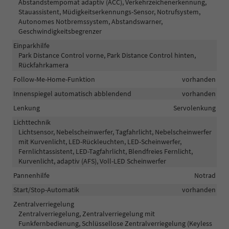
Abstandstempomat adaptiv (ACC), Verkehrzeichenerkennung,
Stauassistent, Müdigkeitserkennungs-Sensor, Notrufsystem,
Autonomes Notbremssystem, Abstandswarner,
Geschwindigkeitsbegrenzer
Einparkhilfe
Park Distance Control vorne, Park Distance Control hinten,
Rückfahrkamera
Follow-Me-Home-Funktion
vorhanden
Innenspiegel automatisch abblendend
vorhanden
Lenkung
Servolenkung
Lichttechnik
Lichtsensor, Nebelscheinwerfer, Tagfahrlicht, Nebelscheinwerfer
mit Kurvenlicht, LED-Rückleuchten, LED-Scheinwerfer,
Fernlichtassistent, LED-Tagfahrlicht, Blendfreies Fernlicht,
Kurvenlicht, adaptiv (AFS), Voll-LED Scheinwerfer
Pannenhilfe
Notrad
Start/Stop-Automatik
vorhanden
Zentralverriegelung
Zentralverriegelung, Zentralverriegelung mit
Funkfernbedienung, Schlüssellose Zentralverriegelung (Keyless