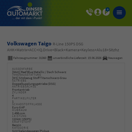
0
Volkswagen Taigo
R-Line 150PS DSG
AHK+Matrix+ACC+IQ.Drive+Black+Kamera+Keyless+Alu18+Sitzhz
Fahrzeugnummer:
31360
unverbindliche Lieferzeit:
15.06.2026
Neuwagen
AUSSENFARBE
[0AA1] Reef Blue Metallic / Dach Schwarz
INNENAUSSTATTUNG
[WS] Sitzbezug Stoff Titanschwarz-Grau
GETRIEBE
Doppelkupplungsgetriebe (DSG)
ANTRIEBSACHSE
Frontantrieb
ZYLINDER
4
PARTIKELFILTER
1
SCHADSTOFFKLASSE
Euro 6 AP
HUBRAUM
1.498 ccm
LEISTUNG
110 kW (150 PS)
KRAFTSTOFF
Benzin
KATEGORIE
SUV/Geländewagen/Pickup