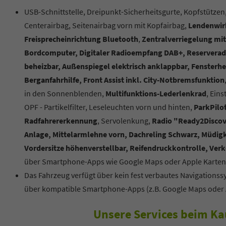
USB-Schnittstelle, Dreipunkt-Sicherheitsgurte, Kopfstützen,
Centerairbag, Seitenairbag vorn mit Kopfairbag,
Lendenwirb
Freisprecheinrichtung Bluetooth
,
Zentralverriegelung mi
Bordcomputer, Digitaler Radioempfang DAB+, Reserverad a
beheizbar, Außenspiegel elektrisch anklappbar, Fensterhe
Berganfahrhilfe, Front Assist inkl. City-Notbremsfunktion
in den Sonnenblenden,
Multifunktions-Lederlenkrad
, Ein
OPF - Partikelfilter, Leseleuchten vorn und hinten,
ParkPilot
Radfahrererkennung
, Servolenkung,
Radio "Ready2Disco
Anlage, Mittelarmlehne vorn, Dachreling Schwarz, Müdi
Vordersitze höhenverstellbar, Reifendruckkontrolle, Ve
über Smartphone-Apps wie Google Maps oder Apple Karten
Das Fahrzeug verfügt über kein fest verbautes Navigations
über kompatible Smartphone-Apps (z.B. Google Maps oder 
Unsere Services beim Ka