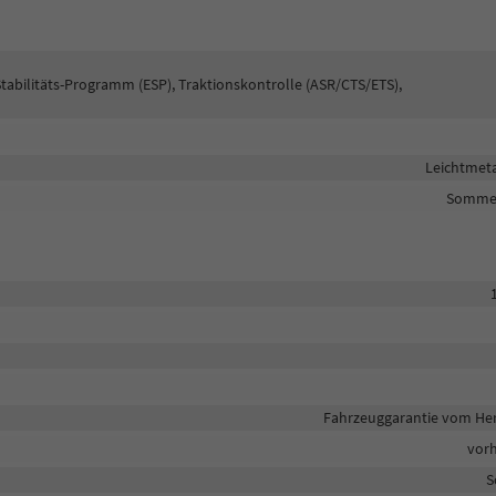
Stabilitäts-Programm (ESP), Traktionskontrolle (ASR/CTS/ETS),
Leichtmeta
Sommer
Fahrzeuggarantie vom Her
vor
S