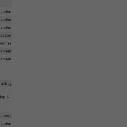
handen
handen
handen
igation
tphones
handen
handen
rairbag
daptiv
rkamera
handen