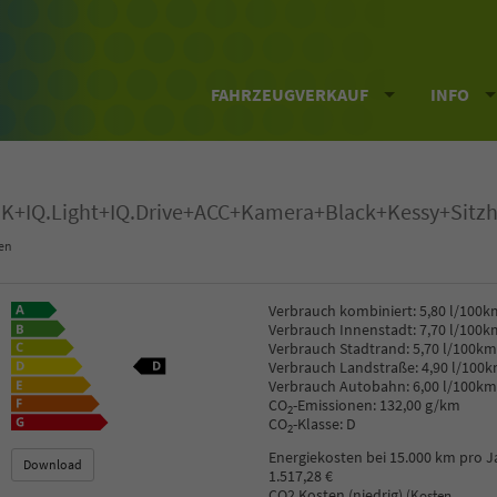
FAHRZEUGVERKAUF
INFO
K+IQ.Light+IQ.Drive+ACC+Kamera+Black+Kessy+Sitzh
en
Verbrauch kombiniert:
5,80 l/100k
Verbrauch Innenstadt:
7,70 l/100k
Verbrauch Stadtrand:
5,70 l/100km
Verbrauch Landstraße:
4,90 l/100
Verbrauch Autobahn:
6,00 l/100km
CO
-Emissionen:
132,00 g/km
2
CO
-Klasse:
D
2
Energiekosten bei 15.000 km pro J
Download
1.517,28 €
CO2 Kosten (niedrig)
(Kosten