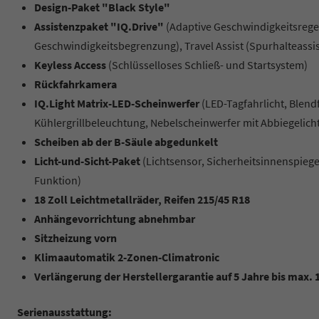
Design-Paket "Black Style"
Assistenzpaket "IQ.Drive"
(Adaptive Geschwindigkeitsregel
Geschwindigkeitsbegrenzung), Travel Assist (Spurhalteassist
Keyless Access
(Schlüsselloses Schließ- und Startsystem)
Rückfahrkamera
IQ.Light Matrix-LED-Scheinwerfer
(LED-Tagfahrlicht, Blendf
Kühlergrillbeleuchtung, Nebelscheinwerfer mit Abbiegelich
Scheiben ab der B-Säule abgedunkelt
Licht-und-Sicht-Paket
(Lichtsensor, Sicherheitsinnenspie
Funktion)
18 Zoll Leichtmetallräder, Reifen 215/45 R18
Anhängevorrichtung abnehmbar
Sitzheizung vorn
Klimaautomatik 2-Zonen-Climatronic
Verlängerung der Herstellergarantie auf 5 Jahre bis max.
Serienausstattung: