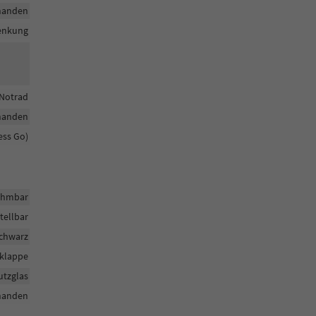
handen
enkung
Notrad
handen
ess Go)
ehmbar
tellbar
Schwarz
klappe
utzglas
handen