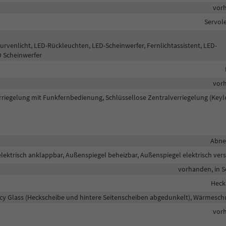
vor
Servol
Kurvenlicht, LED-Rückleuchten, LED-Scheinwerfer, Fernlichtassistent, LED-
ED Scheinwerfer
vor
rriegelung mit Funkfernbedienung, Schlüssellose Zentralverriegelung (Keyl
Abn
lektrisch anklappbar, Außenspiegel beheizbar, Außenspiegel elektrisch vers
vorhanden, in 
Heck
acy Glass (Heckscheibe und hintere Seitenscheiben abgedunkelt), Wärmesch
vor