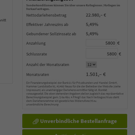
Sonderkonditionen können Sie über unsere Kolleginnen / Kollegen im
Verkauf anfragen.
22.980,– €
Nettodarlehensbetrag
nitt
5,49%
Effektiver Jahreszins
5,49%
Gebundener Sollzinssatz
€
Anzahlung
€
Schlussrate
Anzahl der Monatsraten
1.501,– €
Monatsraten
Ein Finanzierungsbeispiel der Bank11 für Privatkunden und Handel GmbH,
Hammer Landstraße 91, 41460 Neuss für die der Betreiber der Website (siehe
Impressum) als unabhängiger Darlehensvermittler tätig ist. Bonität
vorausgesetzt. Die oben stehenden Angaben stellen zugleich das repräsentative
Berechnungsbeispiel gem. § 6a Abs. 4 PAngV dar. Nach Vertragsschluss steht
dem Darlehensnehmer ein gesetzliches Widerrufsrecht zu.
unverbindliche Berechnung
Unverbindliche Bestellanfrage