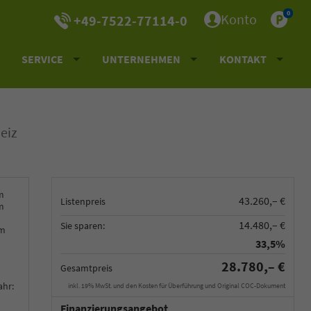
0
Konto
+49-7522-77114-0
SERVICE
UNTERNEHMEN
KONTAKT
eiz
m
43.260,– €
Listenpreis
m
14.480,– €
Sie sparen:
km
33,5%
28.780,– €
Gesamtpreis
ahr:
inkl. 19% MwSt. und den Kosten für Überführung und Original COC-Dokument
Finanzierungsangebot