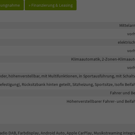
hlungnahme
» Finanzierung & Leasing
Mittela
vor
elektrisc
vor
Klimaautomatik, 2-Zonen-Klimaau
vor
eder, höhenverstellbar, mit Multifunktionen, in Sportausführung, mit Schal
befestigung), Rücksitzbank hinten geteilt, Sitzheizung, Sportsitze, Isofix Beifa
Fahrer und Be
Höhenverstellbarer Fahrer- und Beifah
lradio DAB, Farbdisplay, Android Auto, Apple CarPlay, Musikstreaming integri