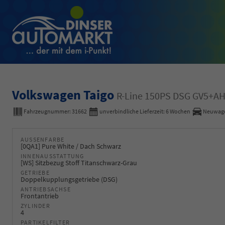
Volkswagen Taigo
R-Line 150PS DSG GV5+AH
Fahrzeugnummer:
31662
unverbindliche Lieferzeit:
6 Wochen
Neuwag
AUSSENFARBE
[0QA1] Pure White / Dach Schwarz
INNENAUSSTATTUNG
[WS] Sitzbezug Stoff Titanschwarz-Grau
GETRIEBE
Doppelkupplungsgetriebe (DSG)
ANTRIEBSACHSE
Frontantrieb
ZYLINDER
4
PARTIKELFILTER