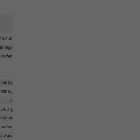
18 Zoll
llfelge
reifen
1200 kg
650 kg
5
5-türig
steller
handen
chwarz