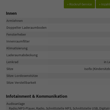
» Rückruf-Service
» Inza
Innen
Armlehnen
Doppelter Laderaumboden
Fensterheber
Innenraumfilter
Klimatisierung
Laderaumabdeckung
Lenkrad
in L
Sitze
Isofix (Kindersitz
Sitze: Lordosenstütze
Sitze: Verstellbarkeit
Infotainment & Kommunikation
Audioanlage
Radio/MP3-Player, Radio, Schnittstelle MP3, Schnittstelle USB, Digita