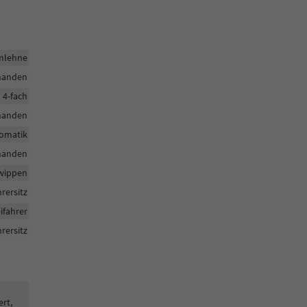
rmlehne
handen
h 4-fach
handen
tomatik
handen
twippen
hrersitz
ifahrer
rersitz
ert,