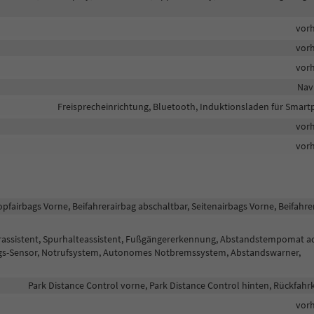
vor
vor
vor
Nav
Freisprecheinrichtung, Bluetooth, Induktionsladen für Smar
vor
vor
opfairbags Vorne, Beifahrerairbag abschaltbar, Seitenairbags Vorne, Beifahre
hrassistent, Spurhalteassistent, Fußgängererkennung, Abstandstempomat a
ngs-Sensor, Notrufsystem, Autonomes Notbremssystem, Abstandswarner,
Park Distance Control vorne, Park Distance Control hinten, Rückfah
vor