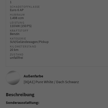
1
SCHADSTOFFKLASSE
Euro 6 AP
HUBRAUM
1.498 ccm
LEISTUNG
110 kW (150 PS)
KRAFTSTOFF
Benzin
KATEGORIE
SUV/Geländewagen/Pickup
KILOMETERSTAND
20 km
ZUSTAND
unfallfrei
Außenfarbe
[0QA1] Pure White / Dach Schwarz
Beschreibung
Sonderausstattung: