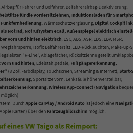
 Airbag für Fahrer und Beifahrer, Beifahrerairbag-Deaktivierung,
elstütze für die Vordersitzlehnen, Induktionsladen für Smartph
t Funkfernbedienung
, Wärmeschutzverglasung,
Digital Cockpit ink
ls Notrad, Notrufsystem eCall, Außenspiegel elektrisch einstell
ber vorn und hinten elektrisch
, ESC, ABS, ASR, EDS, EBV, MSR,
, Wegfahrsperre, Isofix Beifahrersitz, LED-Rückleuchten, Make-up-S
stiegsleisten "R-Line", Ablagefächer, Rücksitzlehne geteilt umklappba
 vorn und hinten
, Edelstahlpedale,
Fußgängererkennung,
ver"
(8 Zoll Farbdisplay, Touchscreen, Streaming & Internet),
Start-
gkeitserkennung
, Sportsitze vorn, Lenksäule höhenverstellbar,
rkehrszeichenerkennung
,
Wireless App-Connect
(
Navigation
beque
 möglich)
system. Durch
Apple CarPlay / Android Auto
ist jedoch eine
Navigat
Apple Karten) über den
Fahrzeugbildschirm
möglich.
uf eines VW Taigo als Reimport: