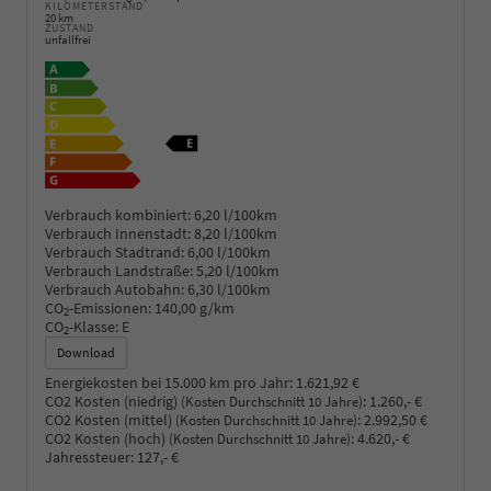
KILOMETERSTAND
20 km
ZUSTAND
unfallfrei
Verbrauch kombiniert:
6,20 l/100km
Verbrauch Innenstadt:
8,20 l/100km
Verbrauch Stadtrand:
6,00 l/100km
Verbrauch Landstraße:
5,20 l/100km
Verbrauch Autobahn:
6,30 l/100km
CO
-Emissionen:
140,00 g/km
2
CO
-Klasse:
E
2
Download
Energiekosten bei 15.000 km pro Jahr:
1.621,92 €
CO2 Kosten (niedrig)
:
1.260,- €
(Kosten Durchschnitt 10 Jahre)
CO2 Kosten (mittel)
:
2.992,50 €
(Kosten Durchschnitt 10 Jahre)
CO2 Kosten (hoch)
:
4.620,- €
(Kosten Durchschnitt 10 Jahre)
Jahressteuer:
127,- €