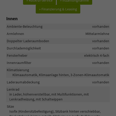
» Rückruf-Service
» Inzahlungnahme
» Finanzierung & Leasing
Innen
Ambiente-Beleuchtung
vorhanden
Armlehnen
Mittelarmlehne
Doppelter Laderaumboden
vorhanden
Durchlademöglichkeit
vorhanden
Fensterheber
elektrisch 4-fach
Innenraumfilter
vorhanden
Klimatisierung
Klimaautomatik, Klimaanlage hinten, 3-Zonen-Klimaautomatik
Laderaumabdeckung
vorhanden
Lenkrad
in Leder, höhenverstellbar, mit Multifunktionen, mit
Lenkradheizung, mit Schaltwippen
Sitze
Isofix (Kindersitzbefestigung), Sitzbank hinten verschiebbar,