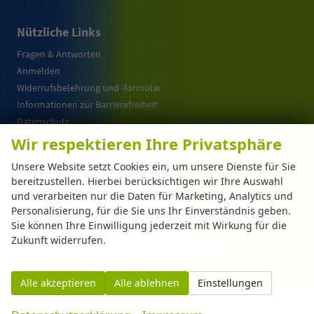
Nützliche Links
Fragen & Antworten
Anmelden
Widerrufsbelehrung und -formular
Informationen zur Barrierefreiheit
Datenschutz
Cookie-Einstellungen
Wir respektieren Ihre Privatsphäre
Warum EU-Neuwagen ?
Unsere Website setzt Cookies ein, um unsere Dienste für Sie
bereitzustellen. Hierbei berücksichtigen wir Ihre Auswahl
und verarbeiten nur die Daten für Marketing, Analytics und
Weitere Informationen zum offiziellen Kraftstoffverbrauch und zu den offiziellen
Personalisierung, für die Sie uns Ihr Einverständnis geben.
spezifischen CO
-Emissionen und gegebenenfalls zum Stromverbrauch neuer PKW
2
können dem 'Leitfaden über den offiziellen Kraftstoffverbrauch, die offiziellen
Sie können Ihre Einwilligung jederzeit mit Wirkung für die
spezifischen CO
-Emissionen und den offiziellen Stromverbrauch neuer PKW'
2
Zukunft widerrufen.
entnommen werden, der an allen Verkaufsstellen und bei der 'Deutschen Automobil
Treuhand GmbH' unentgeltlich erhältlich ist unter www.dat.de.
Alle akzeptieren
Alle ablehnen
Einstellungen
© 2026
Automarkt Dinser GmbH
,
Franz-Walchner-Str. 8
,
88239
Wangen im
Allgäu,
+49-7522-77114-0
Powered by Autrado