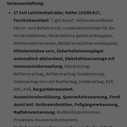
Serienausstattung:
17 Zoll Leichtmetallräder, Reifen 215/65 R17,
Fernlichtassistent
"Light Assist", Höhenverstellbarer
Fahrer- und Beifahrersitz, Lendenwirbelstütze für die
Vordersitzlehnen, Rücksitzlehne geteilt umklappbar,
Mittelarmlehne hinten, Beifahrersitzlehne umklappbar,
Mittelarmlehne vorn, Sicherheitsinnenspiegel
automatisch abblendend, Diebstahlwarnanlage mit
Innenraumüberwachung
, Fahrerairbag,
Beifahrerairbag, Beifahrerairbag-Deaktivierung,
Seitenairbag vorn mit Kopfairbag, Centerairbag, ESP,
ABS, ASR,
Berganfahrassistent
,
Ausweichunterstützung, Querverkehrswarnung, Front
Assist inkl. Notbremsfunktion, Fußgängererkennung,
Radfahrererkennung
, Multikollisionsbremse,
Proaktives Insassenschutzsystem,