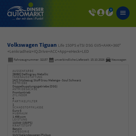
0
Volkswagen Tiguan
Life 150PS eTSI DSG GV5+AHK+360°
+Lenkradheiz+IQ.Drive+ACC+App+eHeck+LED
Fahrzeugnummer:
32157
unverbindliche Lieferzeit:
15.10.2026
Neuwagen
AUSSENFARBE
[B0B0] Delfingrau Metallic
INNENAUSSTATTUNG
[AO] Sitzbezug Stoff Grau Melenge - Soul Schwarz
GETRIEBE
Doppelkupplungsgetriebe (DSG)
ANTRIEBSACHSE
Frontantrieb
ZYLINDER
4
PARTIKELFILTER
1
SCHADSTOFFKLASSE
Euro 6
HUBRAUM
1.498 ccm
LEISTUNG
110 kW (150 PS)
KRAFTSTOFF
Benzin
KATEGORIE
SUV/Geländewagen/Pickup