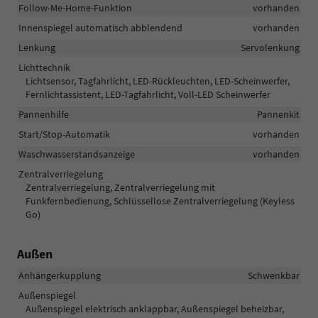
Follow-Me-Home-Funktion
vorhanden
Innenspiegel automatisch abblendend
vorhanden
Lenkung
Servolenkung
Lichttechnik
Lichtsensor, Tagfahrlicht, LED-Rückleuchten, LED-Scheinwerfer,
Fernlichtassistent, LED-Tagfahrlicht, Voll-LED Scheinwerfer
Pannenhilfe
Pannenkit
Start/Stop-Automatik
vorhanden
Waschwasserstandsanzeige
vorhanden
Zentralverriegelung
Zentralverriegelung, Zentralverriegelung mit
Funkfernbedienung, Schlüssellose Zentralverriegelung (Keyless
Go)
Außen
Anhängerkupplung
Schwenkbar
Außenspiegel
Außenspiegel elektrisch anklappbar, Außenspiegel beheizbar,