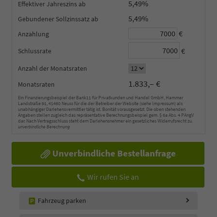
5,49%
Effektiver Jahreszins
5,49%
Gebundener Sollzinssatz
€
Anzahlung
€
Schlussrate
Anzahl der Monatsraten
1.833,– €
Monatsraten
Ein Finanzierungsbeispiel der Bank11 für Privatkunden und Handel GmbH, Hammer
Landstraße 91, 41460 Neuss für die der Betreiber der Website (siehe Impressum) als
unabhängiger Darlehensvermittler tätig ist. Bonität vorausgesetzt. Die oben stehenden
Angaben stellen zugleich das repräsentative Berechnungsbeispiel gem. § 6a Abs. 4 PAngV
dar. Nach Vertragsschluss steht dem Darlehensnehmer ein gesetzliches Widerrufsrecht zu.
unverbindliche Berechnung
Unverbindliche Bestellanfrage
Wir rufen Sie an
Fahrzeug parken