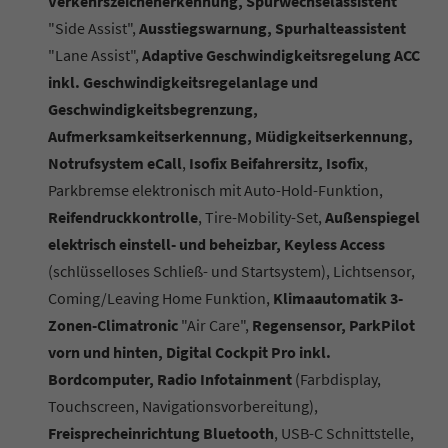
Verkehrszeichenerkennung, Spurwechselassistent
"Side Assist",
Ausstiegswarnung, Spurhalteassistent
"Lane Assist",
Adaptive Geschwindigkeitsregelung ACC
inkl. Geschwindigkeitsregelanlage und
Geschwindigkeitsbegrenzung,
Aufmerksamkeitserkennung, Müdigkeitserkennung,
Notrufsystem eCall
,
Isofix Beifahrersitz, Isofix
,
Parkbremse elektronisch mit Auto-Hold-Funktion,
Reifendruckkontrolle
, Tire-Mobility-Set,
Außenspiegel
elektrisch einstell- und beheizbar, Keyless Access
(schlüsselloses Schließ- und Startsystem), Lichtsensor,
Coming/Leaving Home Funktion,
Klimaautomatik 3-
Zonen-Climatronic
"Air Care",
Regensensor, ParkPilot
vorn und hinten, Digital Cockpit Pro inkl.
Bordcomputer, Radio Infotainment
(Farbdisplay,
Touchscreen, Navigationsvorbereitung),
Freisprecheinrichtung Bluetooth
, USB-C Schnittstelle,