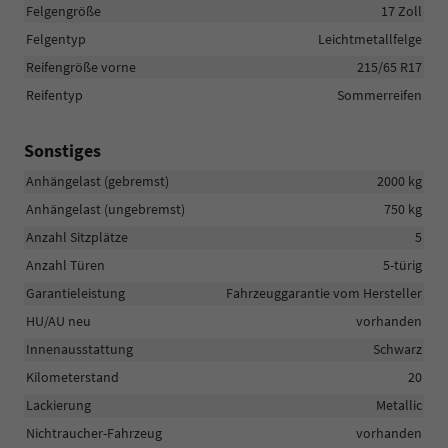
Felgengröße
17 Zoll
Felgentyp
Leichtmetallfelge
Reifengröße vorne
215/65 R17
Reifentyp
Sommerreifen
Sonstiges
Anhängelast (gebremst)
2000 kg
Anhängelast (ungebremst)
750 kg
Anzahl Sitzplätze
5
Anzahl Türen
5-türig
Garantieleistung
Fahrzeuggarantie vom Hersteller
HU/AU neu
vorhanden
Innenausstattung
Schwarz
Kilometerstand
20
Lackierung
Metallic
Nichtraucher-Fahrzeug
vorhanden