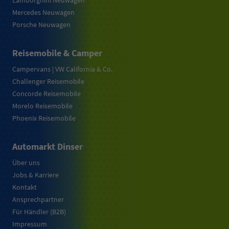
Lamborghini Neuwagen
Mercedes Neuwagen
Porsche Neuwagen
Reisemobile & Camper
Campervans | VW California & Co.
Challenger Reisemobile
Concorde Reisemobile
Morelo Reisemobile
Phoenix Reisemobile
Automarkt Dinser
Über uns
Jobs & Karriere
Kontakt
Ansprechpartner
Für Händler (B2B)
Impressum