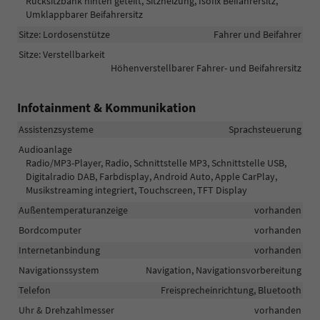
Rücksitzbank hinten geteilt, Sitzheizung, Isofix Beifahrersitz,
Umklappbarer Beifahrersitz
Sitze: Lordosenstütze
Fahrer und Beifahrer
Sitze: Verstellbarkeit
Höhenverstellbarer Fahrer- und Beifahrersitz
Infotainment & Kommunikation
Assistenzsysteme
Sprachsteuerung
Audioanlage
Radio/MP3-Player, Radio, Schnittstelle MP3, Schnittstelle USB,
Digitalradio DAB, Farbdisplay, Android Auto, Apple CarPlay,
Musikstreaming integriert, Touchscreen, TFT Display
Außentemperaturanzeige
vorhanden
Bordcomputer
vorhanden
Internetanbindung
vorhanden
Navigationssystem
Navigation, Navigationsvorbereitung
Telefon
Freisprecheinrichtung, Bluetooth
Uhr & Drehzahlmesser
vorhanden