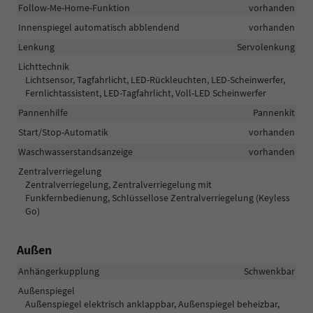
Follow-Me-Home-Funktion
vorhanden
Innenspiegel automatisch abblendend
vorhanden
Lenkung
Servolenkung
Lichttechnik
Lichtsensor, Tagfahrlicht, LED-Rückleuchten, LED-Scheinwerfer,
Fernlichtassistent, LED-Tagfahrlicht, Voll-LED Scheinwerfer
Pannenhilfe
Pannenkit
Start/Stop-Automatik
vorhanden
Waschwasserstandsanzeige
vorhanden
Zentralverriegelung
Zentralverriegelung, Zentralverriegelung mit
Funkfernbedienung, Schlüssellose Zentralverriegelung (Keyless
Go)
Außen
Anhängerkupplung
Schwenkbar
Außenspiegel
Außenspiegel elektrisch anklappbar, Außenspiegel beheizbar,