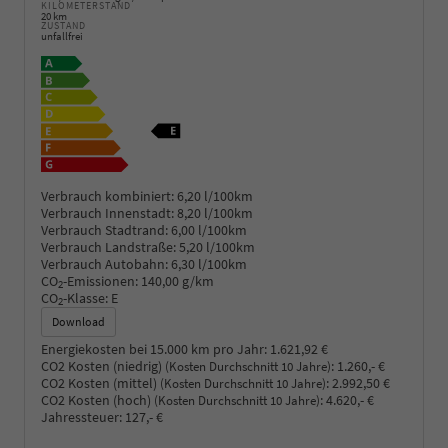
KILOMETERSTAND
20 km
ZUSTAND
unfallfrei
Verbrauch kombiniert:
6,20 l/100km
Verbrauch Innenstadt:
8,20 l/100km
Verbrauch Stadtrand:
6,00 l/100km
Verbrauch Landstraße:
5,20 l/100km
Verbrauch Autobahn:
6,30 l/100km
CO
-Emissionen:
140,00 g/km
2
CO
-Klasse:
E
2
Download
Energiekosten bei 15.000 km pro Jahr:
1.621,92 €
CO2 Kosten (niedrig)
:
1.260,- €
(Kosten Durchschnitt 10 Jahre)
CO2 Kosten (mittel)
:
2.992,50 €
(Kosten Durchschnitt 10 Jahre)
CO2 Kosten (hoch)
:
4.620,- €
(Kosten Durchschnitt 10 Jahre)
Jahressteuer:
127,- €