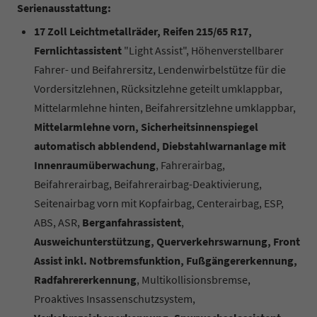
Serienausstattung:
17 Zoll Leichtmetallräder, Reifen 215/65 R17,
Fernlichtassistent
"Light Assist", Höhenverstellbarer
Fahrer- und Beifahrersitz, Lendenwirbelstütze für die
Vordersitzlehnen, Rücksitzlehne geteilt umklappbar,
Mittelarmlehne hinten, Beifahrersitzlehne umklappbar,
Mittelarmlehne vorn, Sicherheitsinnenspiegel
automatisch abblendend, Diebstahlwarnanlage mit
Innenraumüberwachung
, Fahrerairbag,
Beifahrerairbag, Beifahrerairbag-Deaktivierung,
Seitenairbag vorn mit Kopfairbag, Centerairbag, ESP,
ABS, ASR,
Berganfahrassistent
,
Ausweichunterstützung, Querverkehrswarnung, Front
Assist inkl. Notbremsfunktion, Fußgängererkennung,
Radfahrererkennung
, Multikollisionsbremse,
Proaktives Insassenschutzsystem,