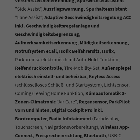
Verkehrszeichenerkennung, Spurwechselassistent
"Side Assist",
Ausstiegswarnung, Spurhalteassistent
"Lane Assist",
Adaptive Geschwindigkeitsregelung ACC
inkl. Geschwindigkeitsregelanlage und
Geschwindigkeitsbegrenzung,
Aufmerksamkeitserkennung, Müdigkeitserkennung,
Notrufsystem eCall
,
Isofix Beifahrersitz, Isofix
,
Parkbremse elektronisch mit Auto-Hold-Funktion,
Reifendruckkontrolle
, Tire-Mobility-Set,
Außenspiegel
elektrisch einstell- und beheizbar, Keyless Access
(schlüsselloses Schließ- und Startsystem), Lichtsensor,
Coming/Leaving Home Funktion,
Klimaautomatik 3-
Zonen-Climatronic
"Air Care",
Regensensor, ParkPilot
vorn und hinten, Digital Cockpit Pro inkl.
Bordcomputer, Radio Infotainment
(Farbdisplay,
Touchscreen, Navigationsvorbereitung),
Wireless App-
Connect, Freisprecheinrichtung Bluetooth
, USB-C