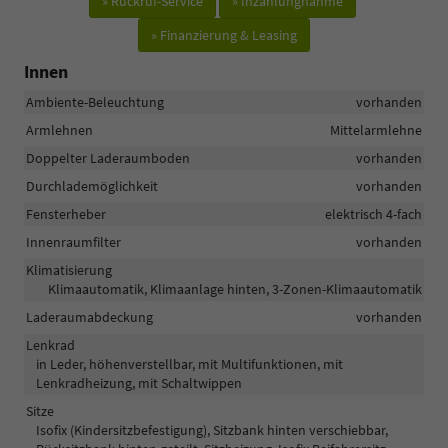
» Rückruf-Service
» Inzahlungnahme
» Finanzierung & Leasing
Innen
Ambiente-Beleuchtung
vorhanden
Armlehnen
Mittelarmlehne
Doppelter Laderaumboden
vorhanden
Durchlademöglichkeit
vorhanden
Fensterheber
elektrisch 4-fach
Innenraumfilter
vorhanden
Klimatisierung
Klimaautomatik, Klimaanlage hinten, 3-Zonen-Klimaautomatik
Laderaumabdeckung
vorhanden
Lenkrad
in Leder, höhenverstellbar, mit Multifunktionen, mit
Lenkradheizung, mit Schaltwippen
Sitze
Isofix (Kindersitzbefestigung), Sitzbank hinten verschiebbar,