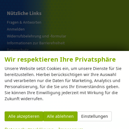
Nützliche Links
Fragen & Antworten
Anmelden
Widerrufsbelehrung und -formular
Informationen zur Barrierefreiheit
Datenschutz
Cookie-Einstellungen
Wir respektieren Ihre Privatsphäre
Warum EU-Neuwagen ?
Unsere Website setzt Cookies ein, um unsere Dienste für Sie
bereitzustellen. Hierbei berücksichtigen wir Ihre Auswahl
und verarbeiten nur die Daten für Marketing, Analytics und
Weitere Informationen zum offiziellen Kraftstoffverbrauch und zu den offiziellen
Personalisierung, für die Sie uns Ihr Einverständnis geben.
spezifischen CO
-Emissionen und gegebenenfalls zum Stromverbrauch neuer PKW
2
können dem 'Leitfaden über den offiziellen Kraftstoffverbrauch, die offiziellen
Sie können Ihre Einwilligung jederzeit mit Wirkung für die
spezifischen CO
-Emissionen und den offiziellen Stromverbrauch neuer PKW'
2
Zukunft widerrufen.
entnommen werden, der an allen Verkaufsstellen und bei der 'Deutschen Automobil
Treuhand GmbH' unentgeltlich erhältlich ist unter www.dat.de.
Alle akzeptieren
Alle ablehnen
Einstellungen
© 2026
Automarkt Dinser GmbH
,
Franz-Walchner-Str. 8
,
88239
Wangen im
Allgäu,
+49-7522-77114-0
Powered by Autrado