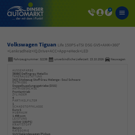
0
Volkswagen Tiguan
Life 150PS eTSI DSG GV5+AHK+360°
+Lenkradheiz+IQ.Drive+ACC+App+eHeck+LED
Fahrzeugnummer:
32158
unverbindliche Lieferzeit:
15.10.2026
Neuwagen
AUSSENFARBE
[B0B0] Delfingrau Metallic
INNENAUSSTATTUNG
[AO] Sitzbezug Stoff Grau Melenge - Soul Schwarz
GETRIEBE
Doppelkupplungsgetriebe (DSG)
ANTRIEBSACHSE
Frontantrieb
ZYLINDER
4
PARTIKELFILTER
1
SCHADSTOFFKLASSE
Euro 6
HUBRAUM
1.498 ccm
LEISTUNG
110 kW (150 PS)
KRAFTSTOFF
Benzin
KATEGORIE
SUV/Geländewagen/Pickup