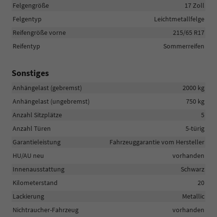
Felgengröße
17 Zoll
Felgentyp
Leichtmetallfelge
Reifengröße vorne
215/65 R17
Reifentyp
Sommerreifen
Sonstiges
Anhängelast (gebremst)
2000 kg
Anhängelast (ungebremst)
750 kg
Anzahl Sitzplätze
5
Anzahl Türen
5-türig
Garantieleistung
Fahrzeuggarantie vom Hersteller
HU/AU neu
vorhanden
Innenausstattung
Schwarz
Kilometerstand
20
Lackierung
Metallic
Nichtraucher-Fahrzeug
vorhanden