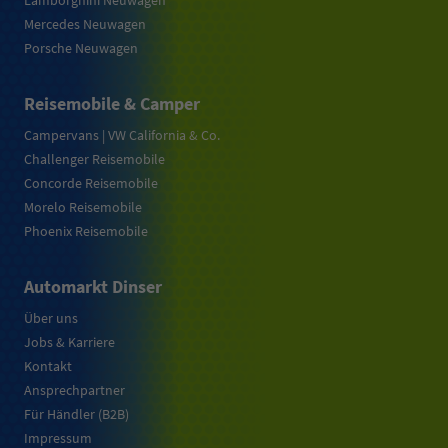
Lamborghini Neuwagen
Mercedes Neuwagen
Porsche Neuwagen
Reisemobile & Camper
Campervans | VW California & Co.
Challenger Reisemobile
Concorde Reisemobile
Morelo Reisemobile
Phoenix Reisemobile
Automarkt Dinser
Über uns
Jobs & Karriere
Kontakt
Ansprechpartner
Für Händler (B2B)
Impressum