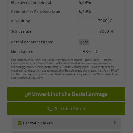
5,49%
Effektiver Jahreszins
5,49%
Gebundener Sollzinssatz
€
Anzahlung
€
Schlussrate
Anzahl der Monatsraten
1.833,– €
Monatsraten
Ein Finanzierungsbeispiel der Bank11 für Privatkunden und Handel GmbH, Hammer
Landstraße 91, 41460 Neuss für die der Betreiber der Website (siehe Impressum) als
unabhängiger Darlehensvermittler tätig ist. Bonität vorausgesetzt. Die oben stehenden
Angaben stellen zugleich das repräsentative Berechnungsbeispiel gem. § 6a Abs. 4 PAngV
dar. Nach Vertragsschluss steht dem Darlehensnehmer ein gesetzliches Widerrufsrecht zu.
unverbindliche Berechnung
Unverbindliche Bestellanfrage
Wir rufen Sie an
Fahrzeug parken