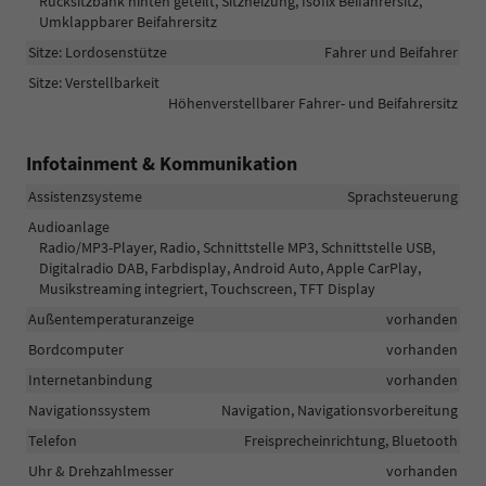
Rücksitzbank hinten geteilt, Sitzheizung, Isofix Beifahrersitz,
Umklappbarer Beifahrersitz
Sitze: Lordosenstütze
Fahrer und Beifahrer
Sitze: Verstellbarkeit
Höhenverstellbarer Fahrer- und Beifahrersitz
Infotainment & Kommunikation
Assistenzsysteme
Sprachsteuerung
Audioanlage
Radio/MP3-Player, Radio, Schnittstelle MP3, Schnittstelle USB,
Digitalradio DAB, Farbdisplay, Android Auto, Apple CarPlay,
Musikstreaming integriert, Touchscreen, TFT Display
Außentemperaturanzeige
vorhanden
Bordcomputer
vorhanden
Internetanbindung
vorhanden
Navigationssystem
Navigation, Navigationsvorbereitung
Telefon
Freisprecheinrichtung, Bluetooth
Uhr & Drehzahlmesser
vorhanden