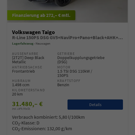
ab 272,– € mtl.
Volkswagen Taigo
R-Line 150PS DSG GV5+NaviPro+Pano+Black+AHK+IQ.Drive+IQ.Light+Kessy+Kamera
Lagerfahrzeug
Neuwagen
AUSSENFARBE
GETRIEBE
[2T2T] Deep Black
Doppelkupplungsgetriebe
Metallic
(DSG)
ANTRIEBSACHSE
MOTOR
Frontantrieb
1.5 TSI DSG 110kW /
150PS
HUBRAUM
KRAFTSTOFF
1.498 ccm
Benzin
KILOMETERSTAND
20 km
31.480,– €
Details
incl. 19% MwSt.
Verbrauch kombiniert:
5,80 l/100km
CO
-Klasse:
D
2
CO
-Emissionen:
132,00 g/km
2