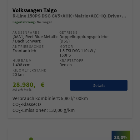
Volkswagen Taigo
R-Line 150PS DSG GV5+AHK+Matrix+ACC+IQ.Drive+Black+Kamera+Keyless+Alu18
Lagerfahrzeug
Neuwagen
AUSSENFARBE
GETRIEBE
[0AA1] Reef Blue Metallic
Doppelkupplungsgetriebe
/ Dach Schwarz
(DSG)
ANTRIEBSACHSE
MOTOR
Frontantrieb
1.5 TSI DSG 110kW /
150PS
HUBRAUM
KRAFTSTOFF
1.498 ccm
Benzin
KILOMETERSTAND
20 km
28.980,– €
Details
incl. 19% MwSt.
Verbrauch kombiniert:
5,80 l/100km
CO
-Klasse:
D
2
CO
-Emissionen:
132,00 g/km
2
33,0%