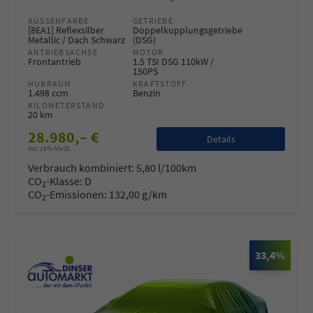
AUSSENFARBE
GETRIEBE
[8EA1] Reflexsilber
Doppelkupplungsgetriebe
Metallic / Dach Schwarz
(DSG)
ANTRIEBSACHSE
MOTOR
Frontantrieb
1.5 TSI DSG 110kW /
150PS
HUBRAUM
KRAFTSTOFF
1.498 ccm
Benzin
KILOMETERSTAND
20 km
28.980,– €
Details
incl. 19% MwSt.
Verbrauch kombiniert:
5,80 l/100km
CO
-Klasse:
D
2
CO
-Emissionen:
132,00 g/km
2
33,4%