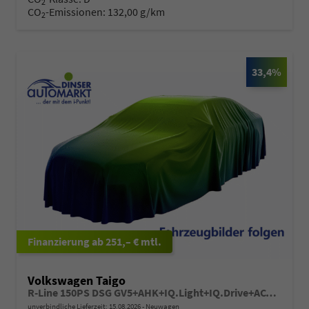
2
CO
-Emissionen:
132,00 g/km
2
33,4%
ab 251,– € mtl.
Volkswagen Taigo
R-Line 150PS DSG GV5+AHK+IQ.Light+IQ.Drive+ACC+Kamera+Black+Kessy+Sitzheiz
unverbindliche Lieferzeit:
15.08.2026
Neuwagen