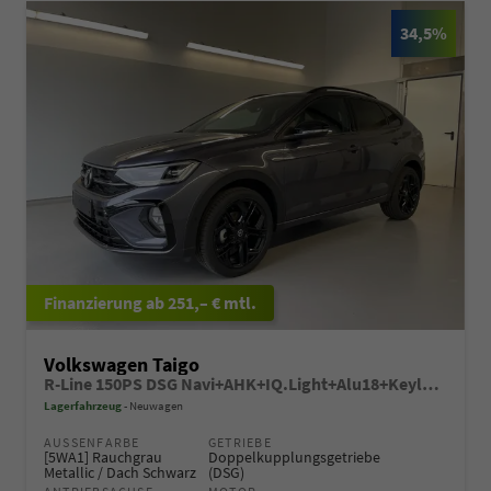
34,5%
ab 251,– € mtl.
Volkswagen Taigo
R-Line 150PS DSG Navi+AHK+IQ.Light+Alu18+Keyless+Black+Sitzheiz+Kamera+ACC
Lagerfahrzeug
Neuwagen
AUSSENFARBE
GETRIEBE
[5WA1] Rauchgrau
Doppelkupplungsgetriebe
Metallic / Dach Schwarz
(DSG)