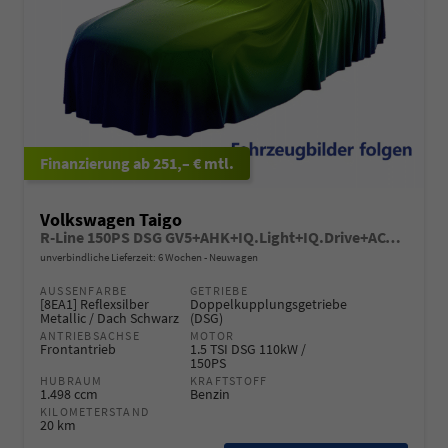
ab 251,– € mtl.
Volkswagen Taigo
R-Line 150PS DSG GV5+AHK+IQ.Light+IQ.Drive+ACC+Kamera+Black+Kessy+Sitzheiz
unverbindliche Lieferzeit:
6 Wochen
Neuwagen
AUSSENFARBE
GETRIEBE
[8EA1] Reflexsilber
Doppelkupplungsgetriebe
Metallic / Dach Schwarz
(DSG)
ANTRIEBSACHSE
MOTOR
Frontantrieb
1.5 TSI DSG 110kW /
150PS
HUBRAUM
KRAFTSTOFF
1.498 ccm
Benzin
KILOMETERSTAND
20 km