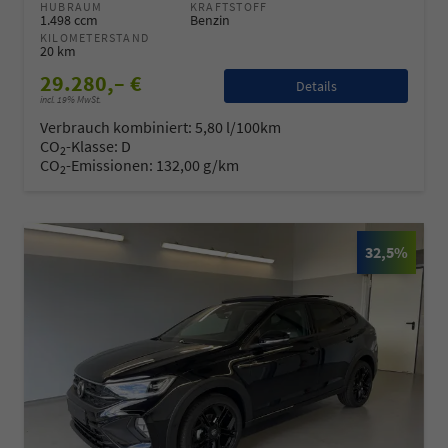
HUBRAUM
KRAFTSTOFF
1.498 ccm
Benzin
KILOMETERSTAND
20 km
29.280,– €
Details
incl. 19% MwSt.
Verbrauch kombiniert:
5,80 l/100km
CO
-Klasse:
D
2
CO
-Emissionen:
132,00 g/km
2
32,5%