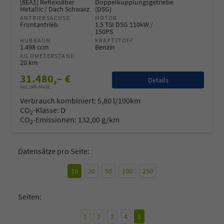
[8EA1] Reflexsilber
Doppelkupplungsgetriebe
Metallic / Dach Schwarz
(DSG)
ANTRIEBSACHSE
MOTOR
Frontantrieb
1.5 TSI DSG 110kW /
150PS
HUBRAUM
KRAFTSTOFF
1.498 ccm
Benzin
KILOMETERSTAND
20 km
31.480,– €
Details
incl. 19% MwSt.
Verbrauch kombiniert:
5,80 l/100km
CO
-Klasse:
D
2
CO
-Emissionen:
132,00 g/km
2
Datensätze pro Seite:
10
20
50
100
250
Seiten:
1
2
3
4
5