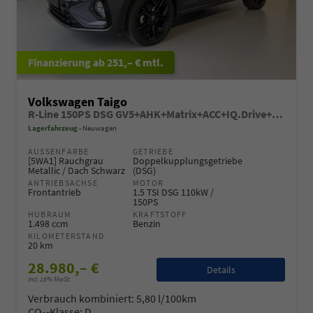
ab 251,– € mtl.
Volkswagen Taigo
R-Line 150PS DSG GV5+AHK+Matrix+ACC+IQ.Drive+Black+Kamera+Keyless+Alu18
Lagerfahrzeug
Neuwagen
AUSSENFARBE
GETRIEBE
[5WA1] Rauchgrau
Doppelkupplungsgetriebe
Metallic / Dach Schwarz
(DSG)
ANTRIEBSACHSE
MOTOR
Frontantrieb
1.5 TSI DSG 110kW /
150PS
HUBRAUM
KRAFTSTOFF
1.498 ccm
Benzin
KILOMETERSTAND
20 km
28.980,– €
Details
incl. 19% MwSt.
Verbrauch kombiniert:
5,80 l/100km
CO
-Klasse:
D