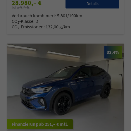
28.980,– €
Details
incl. 19% MwSt.
Verbrauch kombiniert:
5,80 l/100km
CO
-Klasse:
D
2
CO
-Emissionen:
132,00 g/km
2
33,4%
ab 251,– € mtl.