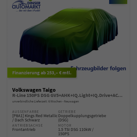
ab 253,– € mtl.
Volkswagen Taigo
R-Line 150PS DSG GV5+AHK+IQ.Light+IQ.Drive+ACC+Kamera+Black+Kessy+Sitzheiz
unverbindliche Lieferzeit:
6 Wochen
Neuwagen
AUSSENFARBE
GETRIEBE
[P8A1] Kings Red Metallic
Doppelkupplungsgetriebe
/ Dach Schwarz
(DSG)
ANTRIEBSACHSE
MOTOR
Frontantrieb
1.5 TSI DSG 110kW /
150PS