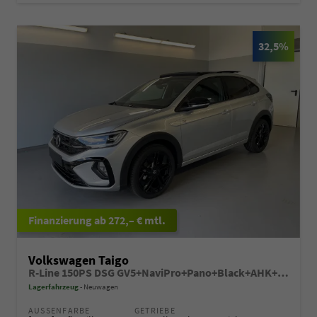
32,5%
ab 272,– € mtl.
Volkswagen Taigo
R-Line 150PS DSG GV5+NaviPro+Pano+Black+AHK+IQ.Drive+IQ.Light+Kessy+Kamera
Lagerfahrzeug
Neuwagen
AUSSENFARBE
GETRIEBE