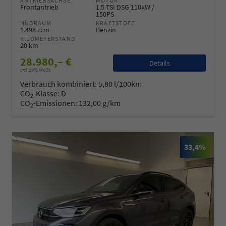
ANTRIEBSACHSE
MOTOR
Frontantrieb
1.5 TSI DSG 110kW /
150PS
HUBRAUM
KRAFTSTOFF
1.498 ccm
Benzin
KILOMETERSTAND
20 km
28.980,– €
Details
incl. 19% MwSt.
Verbrauch kombiniert:
5,80 l/100km
CO
-Klasse:
D
2
CO
-Emissionen:
132,00 g/km
2
33,4%