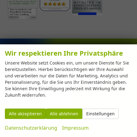
Wir respektieren Ihre Privatsphäre
Automarken
Unsere Website setzt Cookies ein, um unsere Dienste für Sie
Abarth EU Neuwagen
bereitzustellen. Hierbei berücksichtigen wir Ihre Auswahl
Cupra EU Neuwagen
und verarbeiten nur die Daten für Marketing, Analytics und
Fiat EU Neuwagen
Personalisierung, für die Sie uns Ihr Einverständnis geben.
Sie können Ihre Einwilligung jederzeit mit Wirkung für die
Ford EU Neuwagen
Zukunft widerrufen.
Opel EU Neuwagen
Renault EU Neuwagen
Seat EU Neuwagen
Alle akzeptieren
Alle ablehnen
Einstellungen
Skoda EU Neuwagen
Suzuki EU Neuwagen
Datenschutzerklärung
Impressum
Tesla EU Neuwagen