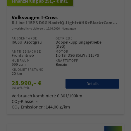
ab 251,– € mtl.
Volkswagen T-Cross
R-Line 115PS DSG Navi+IQ.Light+AHK+Black+Cam+Keyless+Side+Climatronic+Parklenk
unverbindliche Lieferzeit:
15.09.2026
Neuwagen
AUSSENFARBE
GETRIEBE
[6U6U] Ascotgrau
Doppelkupplungsgetriebe
(DSG)
ANTRIEBSACHSE
MOTOR
Frontantrieb
1.0 TSI DSG 85kW / 115PS
HUBRAUM
KRAFTSTOFF
999 ccm
Benzin
KILOMETERSTAND
20 km
28.990,– €
Details
incl. 19% MwSt.
Verbrauch kombiniert:
6,30 l/100km
CO
-Klasse:
E
2
CO
-Emissionen:
144,00 g/km
2