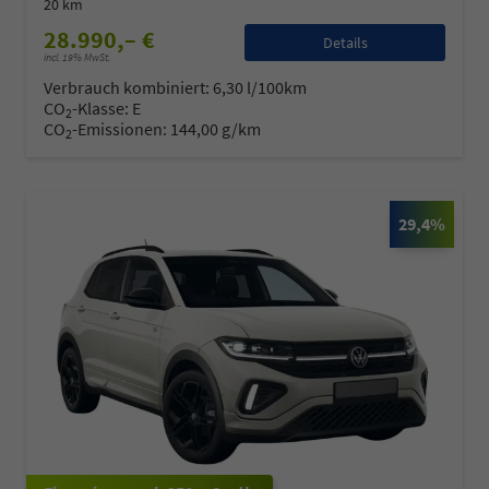
20 km
28.990,– €
Details
incl. 19% MwSt.
Verbrauch kombiniert:
6,30 l/100km
CO
-Klasse:
E
2
CO
-Emissionen:
144,00 g/km
2
29,4%