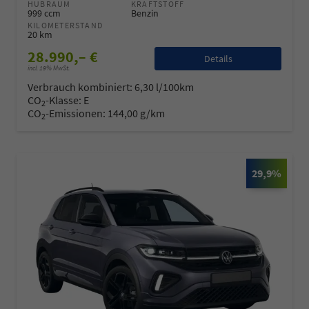
HUBRAUM
KRAFTSTOFF
999 ccm
Benzin
KILOMETERSTAND
20 km
28.990,– €
Details
incl. 19% MwSt.
Verbrauch kombiniert:
6,30 l/100km
CO
-Klasse:
E
2
CO
-Emissionen:
144,00 g/km
2
29,9%