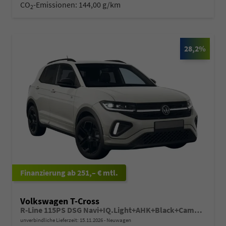
CO
-Emissionen:
144,00 g/km
2
28,2%
ab 251,– € mtl.
Volkswagen T-Cross
R-Line 115PS DSG Navi+IQ.Light+AHK+Black+Cam+Keyless+Side+Climatronic+Parklenk
unverbindliche Lieferzeit:
15.11.2026
Neuwagen