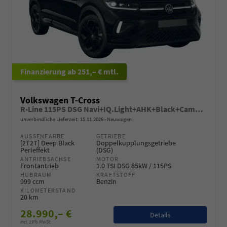
ab 251,– € mtl.
Volkswagen T-Cross
R-Line 115PS DSG Navi+IQ.Light+AHK+Black+Cam+Keyless+Side+Climatronic+Parklenk
unverbindliche Lieferzeit:
15.11.2026
Neuwagen
AUSSENFARBE
GETRIEBE
[2T2T] Deep Black
Doppelkupplungsgetriebe
Perleffekt
(DSG)
ANTRIEBSACHSE
MOTOR
Frontantrieb
1.0 TSI DSG 85kW / 115PS
HUBRAUM
KRAFTSTOFF
999 ccm
Benzin
KILOMETERSTAND
20 km
28.990,– €
Details
incl. 19% MwSt.