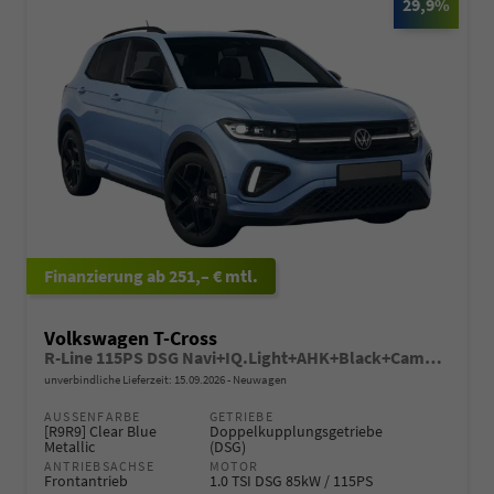
29,9%
ab 251,– € mtl.
Volkswagen T-Cross
R-Line 115PS DSG Navi+IQ.Light+AHK+Black+Cam+Keyless+Side+Climatronic+Parklenk
unverbindliche Lieferzeit:
15.09.2026
Neuwagen
AUSSENFARBE
GETRIEBE
[R9R9] Clear Blue
Doppelkupplungsgetriebe
Metallic
(DSG)
ANTRIEBSACHSE
MOTOR
Frontantrieb
1.0 TSI DSG 85kW / 115PS