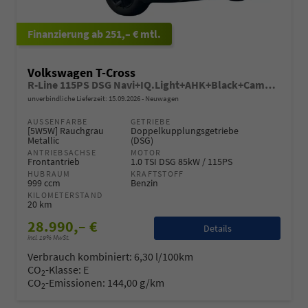
ab 251,– € mtl.
Volkswagen T-Cross
R-Line 115PS DSG Navi+IQ.Light+AHK+Black+Cam+Keyless+Side+Climatronic+Parklenk
unverbindliche Lieferzeit:
15.09.2026
Neuwagen
AUSSENFARBE
GETRIEBE
[5W5W] Rauchgrau
Doppelkupplungsgetriebe
Metallic
(DSG)
ANTRIEBSACHSE
MOTOR
Frontantrieb
1.0 TSI DSG 85kW / 115PS
HUBRAUM
KRAFTSTOFF
999 ccm
Benzin
KILOMETERSTAND
20 km
28.990,– €
Details
incl. 19% MwSt.
Verbrauch kombiniert:
6,30 l/100km
CO
-Klasse:
E
2
CO
-Emissionen:
144,00 g/km
2