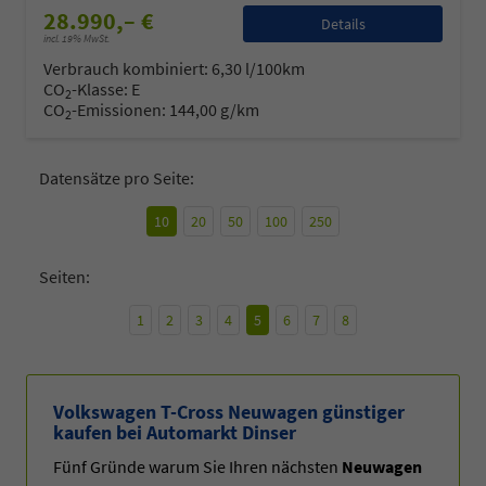
28.990,– €
Details
incl. 19% MwSt.
Verbrauch kombiniert:
6,30 l/100km
CO
-Klasse:
E
2
CO
-Emissionen:
144,00 g/km
2
Datensätze pro Seite:
10
20
50
100
250
Seiten:
1
2
3
4
5
6
7
8
Volkswagen T-Cross Neuwagen günstiger
kaufen bei Automarkt Dinser
Fünf Gründe warum Sie Ihren nächsten
Neuwagen