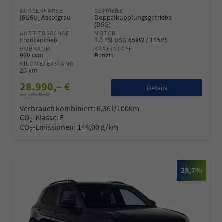
AUSSENFARBE
GETRIEBE
[6U6U] Ascotgrau
Doppelkupplungsgetriebe
(DSG)
ANTRIEBSACHSE
MOTOR
Frontantrieb
1.0 TSI DSG 85kW / 115PS
HUBRAUM
KRAFTSTOFF
999 ccm
Benzin
KILOMETERSTAND
20 km
28.990,– €
Details
incl. 19% MwSt.
Verbrauch kombiniert:
6,30 l/100km
CO
-Klasse:
E
2
CO
-Emissionen:
144,00 g/km
2
28,7%