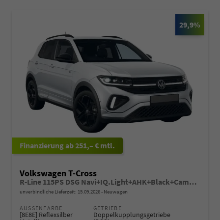
29,9%
ab 251,– € mtl.
Volkswagen T-Cross
R-Line 115PS DSG Navi+IQ.Light+AHK+Black+Cam+Keyless+Side+Climatronic+Parklenk
unverbindliche Lieferzeit:
15.09.2026
Neuwagen
AUSSENFARBE
GETRIEBE
[8E8E] Reflexsilber
Doppelkupplungsgetriebe