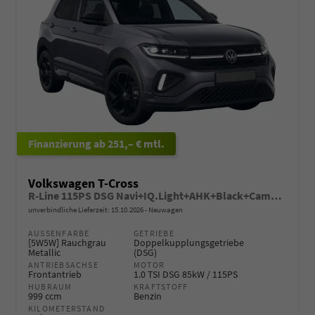
ab 251,– € mtl.
Volkswagen T-Cross
R-Line 115PS DSG Navi+IQ.Light+AHK+Black+Cam+Keyless+Side+Climatronic+Parklenk
unverbindliche Lieferzeit:
15.10.2026
Neuwagen
AUSSENFARBE
GETRIEBE
[5W5W] Rauchgrau
Doppelkupplungsgetriebe
Metallic
(DSG)
ANTRIEBSACHSE
MOTOR
Frontantrieb
1.0 TSI DSG 85kW / 115PS
HUBRAUM
KRAFTSTOFF
999 ccm
Benzin
KILOMETERSTAND