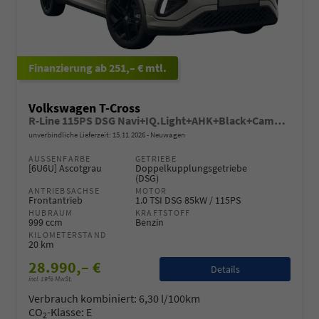
ab 251,– € mtl.
Volkswagen T-Cross
R-Line 115PS DSG Navi+IQ.Light+AHK+Black+Cam+Keyless+Side+Climatronic+Parklenk
unverbindliche Lieferzeit:
15.11.2026
Neuwagen
AUSSENFARBE
GETRIEBE
[6U6U] Ascotgrau
Doppelkupplungsgetriebe
(DSG)
ANTRIEBSACHSE
MOTOR
Frontantrieb
1.0 TSI DSG 85kW / 115PS
HUBRAUM
KRAFTSTOFF
999 ccm
Benzin
KILOMETERSTAND
20 km
28.990,– €
Details
incl. 19% MwSt.
Verbrauch kombiniert:
6,30 l/100km
CO
-Klasse:
E
2