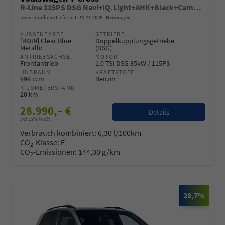
R-Line 115PS DSG Navi+IQ.Light+AHK+Black+Cam+Keyless+Side+Climatronic+Parklenk
unverbindliche Lieferzeit:
15.11.2026
Neuwagen
AUSSENFARBE
GETRIEBE
[R9R9] Clear Blue
Doppelkupplungsgetriebe
Metallic
(DSG)
ANTRIEBSACHSE
MOTOR
Frontantrieb
1.0 TSI DSG 85kW / 115PS
HUBRAUM
KRAFTSTOFF
999 ccm
Benzin
KILOMETERSTAND
20 km
28.990,– €
Details
incl. 19% MwSt.
Verbrauch kombiniert:
6,30 l/100km
CO
-Klasse:
E
2
CO
-Emissionen:
144,00 g/km
2
28,7%