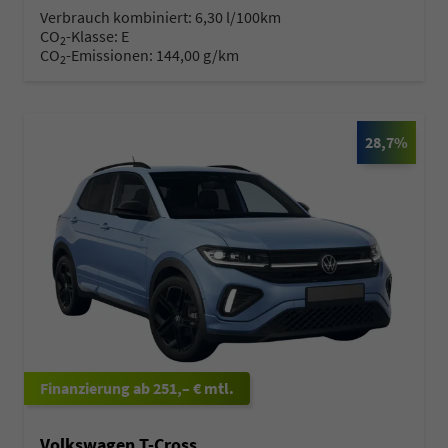
Verbrauch kombiniert:
6,30 l/100km
CO
-Klasse:
E
2
CO
-Emissionen:
144,00 g/km
2
28,7%
ab 251,– € mtl.
Volkswagen T-Cross