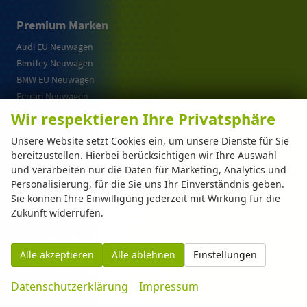
Premium Marken
Audi EU Neuwagen
Bentley Neuwagen
BMW EU Neuwagen
Ferrari Neuwagen
Lamborghini Neuwagen
Wir respektieren Ihre Privatsphäre
Mercedes Neuwagen
Unsere Website setzt Cookies ein, um unsere Dienste für Sie
Porsche Neuwagen
bereitzustellen. Hierbei berücksichtigen wir Ihre Auswahl
und verarbeiten nur die Daten für Marketing, Analytics und
Reisemobile & Camper
Personalisierung, für die Sie uns Ihr Einverständnis geben.
Sie können Ihre Einwilligung jederzeit mit Wirkung für die
Campervans | VW California & Co.
Zukunft widerrufen.
Challenger Reisemobile
Concorde Reisemobile
Alle akzeptieren
Alle ablehnen
Einstellungen
Morelo Reisemobile
Phoenix Reisemobile
Datenschutzerklärung
Impressum