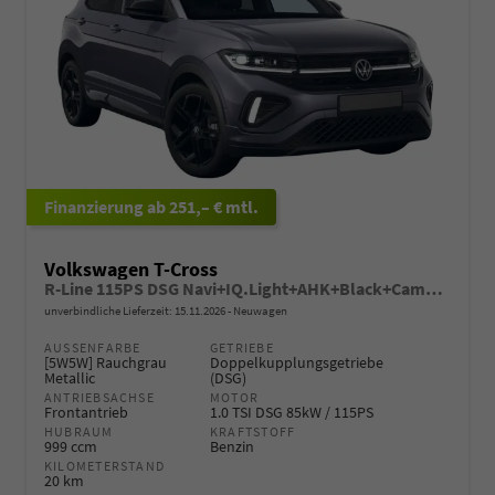
ab 251,– € mtl.
Volkswagen T-Cross
R-Line 115PS DSG Navi+IQ.Light+AHK+Black+Cam+Keyless+Side+Climatronic+Parklenk
unverbindliche Lieferzeit:
15.11.2026
Neuwagen
AUSSENFARBE
GETRIEBE
[5W5W] Rauchgrau
Doppelkupplungsgetriebe
Metallic
(DSG)
ANTRIEBSACHSE
MOTOR
Frontantrieb
1.0 TSI DSG 85kW / 115PS
HUBRAUM
KRAFTSTOFF
999 ccm
Benzin
KILOMETERSTAND
20 km