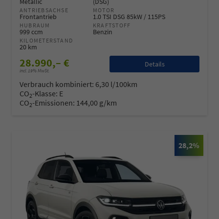
Metallic
(DSG)
ANTRIEBSACHSE
MOTOR
Frontantrieb
1.0 TSI DSG 85kW / 115PS
HUBRAUM
KRAFTSTOFF
999 ccm
Benzin
KILOMETERSTAND
20 km
28.990,– €
Details
incl. 19% MwSt.
Verbrauch kombiniert:
6,30 l/100km
CO
-Klasse:
E
2
CO
-Emissionen:
144,00 g/km
2
28,2%