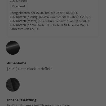
CO
-Klasse:
E
2
Download
Energiekosten bei 15.000 km pro Jahr:
1.648,08 €
CO2 Kosten (niedrig)
:
1.296,- €
(Kosten Durchschnitt 10 Jahre)
CO2 Kosten (mittel)
:
3.078,- €
(Kosten Durchschnitt 10 Jahre)
CO2 Kosten (hoch)
:
4.752,- €
(Kosten Durchschnitt 10 Jahre)
Jahressteuer:
127,- €
Außenfarbe
[2T2T] Deep Black Perleffekt
Innenausstattung
Innenausstattung
[WS] Sitzbezug Stoff Titanschwarz-Grau