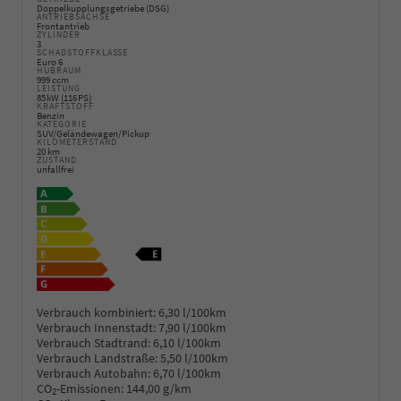
Doppelkupplungsgetriebe (DSG)
ANTRIEBSACHSE
Frontantrieb
ZYLINDER
3
SCHADSTOFFKLASSE
Euro 6
HUBRAUM
999 ccm
LEISTUNG
85 kW (116 PS)
KRAFTSTOFF
Benzin
KATEGORIE
SUV/Geländewagen/Pickup
KILOMETERSTAND
20 km
ZUSTAND
unfallfrei
Verbrauch kombiniert:
6,30 l/100km
Verbrauch Innenstadt:
7,90 l/100km
Verbrauch Stadtrand:
6,10 l/100km
Verbrauch Landstraße:
5,50 l/100km
Verbrauch Autobahn:
6,70 l/100km
CO
-Emissionen:
144,00 g/km
2