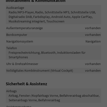
Infotainment & Kommunikation
Audioanlage
Radio/MP3-Player, Radio, Schnittstelle MP3, Schnittstelle USB,
Digitalradio DAB, Farbdisplay, Android Auto, Apple CarPlay,
Musikstreaming integriert, Touchscreen
Außentemperaturanzeige
vorhanden
Bordcomputer
vorhanden
Navigationssystem
Navigation
Telefon
Freisprecheinrichtung, Bluetooth, Induktionsladen für
Smartphones
Uhr & Drehzahlmesser
vorhanden
Volldigitales Kombiinstrument (Virtual Cockpit)
vorhanden
Sicherheit & Assistenz
Airbags
Airbag, Fenster-/Kopfairbags Vorne, Beifahrerairbag abschaltbar,
Seitenairbags Vorne, Beifahrerairbag
Assistenzsysteme