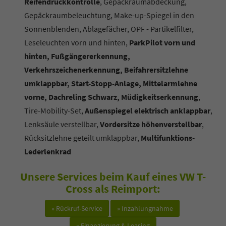
Reifendruckkontrolle
, Gepäckraumabdeckung,
Gepäckraumbeleuchtung, Make-up-Spiegel in den
Sonnenblenden, Ablagefächer, OPF - Partikelfilter,
Leseleuchten vorn und hinten,
ParkPilot vorn und
hinten, Fußgängererkennung,
Verkehrszeichenerkennung, Beifahrersitzlehne
umklappbar, Start-Stopp-Anlage, Mittelarmlehne
vorne, Dachreling Schwarz, Müdigkeitserkennung
,
Tire-Mobility-Set,
Außenspiegel elektrisch anklappbar
,
Lenksäule verstellbar,
Vordersitze höhenverstellbar
,
Rücksitzlehne geteilt umklappbar,
Multifunktions-
Lederlenkrad
Unsere Services beim Kauf eines VW T-
Cross als Reimport:
» Rückruf-Service
» Inzahlungnahme
» Finanzierung & Leasing