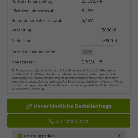
23.190,– €
Nettodarlehensbetrag
5,49%
Effektiver Jahreszins
5,49%
Gebundener Sollzinssatz
€
Anzahlung
€
Schlussrate
Anzahl der Monatsraten
1.519,– €
Monatsraten
Ein Finanzierungsbeispiel der Bank11 für Privatkunden und Handel GmbH, Hammer
Landstraße 91, 41460 Neuss für die der Betreiber der Website (siehe Impressum) als
unabhängiger Darlehensvermittler tätig ist. Bonität vorausgesetzt. Die oben stehenden
Angaben stellen zugleich das repräsentative Berechnungsbeispiel gem. § 6a Abs. 4 PAngV
dar. Nach Vertragsschluss steht dem Darlehensnehmer ein gesetzliches Widerrufsrecht zu.
unverbindliche Berechnung
Unverbindliche Bestellanfrage
Wir rufen Sie an
Fahrzeug parken