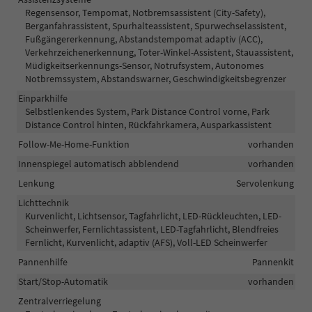
Regensensor, Tempomat, Notbremsassistent (City-Safety),
Berganfahrassistent, Spurhalteassistent, Spurwechselassistent,
Fußgängererkennung, Abstandstempomat adaptiv (ACC),
Verkehrzeichenerkennung, Toter-Winkel-Assistent, Stauassistent,
Müdigkeitserkennungs-Sensor, Notrufsystem, Autonomes
Notbremssystem, Abstandswarner, Geschwindigkeitsbegrenzer
Einparkhilfe
Selbstlenkendes System, Park Distance Control vorne, Park
Distance Control hinten, Rückfahrkamera, Ausparkassistent
Follow-Me-Home-Funktion
vorhanden
Innenspiegel automatisch abblendend
vorhanden
Lenkung
Servolenkung
Lichttechnik
Kurvenlicht, Lichtsensor, Tagfahrlicht, LED-Rückleuchten, LED-
Scheinwerfer, Fernlichtassistent, LED-Tagfahrlicht, Blendfreies
Fernlicht, Kurvenlicht, adaptiv (AFS), Voll-LED Scheinwerfer
Pannenhilfe
Pannenkit
Start/Stop-Automatik
vorhanden
Zentralverriegelung