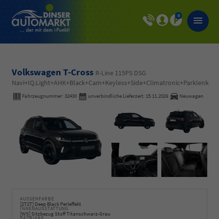
0
Volkswagen T-Cross
R-Line 115PS DSG
Navi+IQ.Light+AHK+Black+Cam+Keyless+Side+Climatronic+Parklenk
Fahrzeugnummer:
32430
unverbindliche Lieferzeit:
15.11.2026
Neuwagen
AUSSENFARBE
[2T2T] Deep Black Perleffekt
INNENAUSSTATTUNG
[WS] Sitzbezug Stoff Titanschwarz-Grau
GETRIEBE