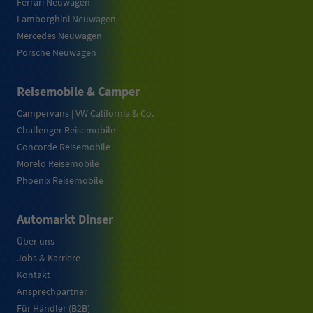
Ferrari Neuwagen
Lamborghini Neuwagen
Mercedes Neuwagen
Porsche Neuwagen
Reisemobile & Camper
Campervans | VW California & Co.
Challenger Reisemobile
Concorde Reisemobile
Morelo Reisemobile
Phoenix Reisemobile
Automarkt Dinser
Über uns
Jobs & Karriere
Kontakt
Ansprechpartner
Für Händler (B2B)