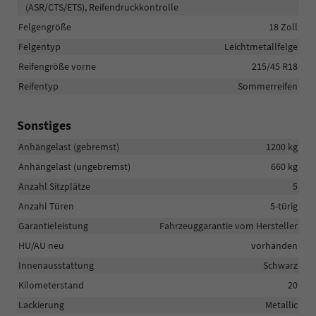
(ASR/CTS/ETS), Reifendruckkontrolle
Felgengröße
18 Zoll
Felgentyp
Leichtmetallfelge
Reifengröße vorne
215/45 R18
Reifentyp
Sommerreifen
Sonstiges
Anhängelast (gebremst)
1200 kg
Anhängelast (ungebremst)
660 kg
Anzahl Sitzplätze
5
Anzahl Türen
5-türig
Garantieleistung
Fahrzeuggarantie vom Hersteller
HU/AU neu
vorhanden
Innenausstattung
Schwarz
Kilometerstand
20
Lackierung
Metallic