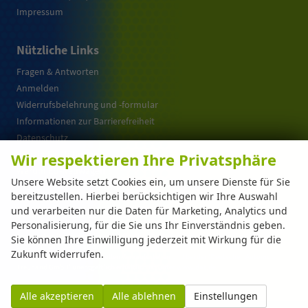
Impressum
Nützliche Links
Fragen & Antworten
Anmelden
Widerrufsbelehrung und -formular
Informationen zur Barrierefreiheit
Datenschutz
Cookie-Einstellungen
Wir respektieren Ihre Privatsphäre
Warum EU-Neuwagen ?
Unsere Website setzt Cookies ein, um unsere Dienste für Sie
bereitzustellen. Hierbei berücksichtigen wir Ihre Auswahl
und verarbeiten nur die Daten für Marketing, Analytics und
Weitere Informationen zum offiziellen Kraftstoffverbrauch und zu den offiziellen
Personalisierung, für die Sie uns Ihr Einverständnis geben.
spezifischen CO
-Emissionen und gegebenenfalls zum Stromverbrauch neuer PKW
2
können dem 'Leitfaden über den offiziellen Kraftstoffverbrauch, die offiziellen
Sie können Ihre Einwilligung jederzeit mit Wirkung für die
spezifischen CO
-Emissionen und den offiziellen Stromverbrauch neuer PKW'
2
Zukunft widerrufen.
entnommen werden, der an allen Verkaufsstellen und bei der 'Deutschen Automobil
Treuhand GmbH' unentgeltlich erhältlich ist unter www.dat.de.
Alle akzeptieren
Alle ablehnen
Einstellungen