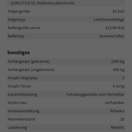
(ASR/CTS/ETS), Reifendruckkontrolle
Felgengröße
18 Zoll
Felgentyp
Leichtmetallfelge
Reifengröße vorne
215/45 R18
Reifentyp
Sommerreifen
Sonstiges
Anhängelast (gebremst)
1200 kg
Anhängelast (ungebremst)
660 kg
Anzahl Sitzplätze
5
Anzahl Türen
5-türig
Garantieleistung
Fahrzeuggarantie vom Hersteller
HU/AU neu
vorhanden
Innenausstattung
Schwarz
Kilometerstand
20
Lackierung
Metallic