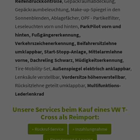
Reifendruckkontrolle
, Gepäckraumabdeckung,
Gepäckraumbeleuchtung, Make-up-Spiegel in den
Sonnenblenden, Ablagefächer, OPF - Partikelfilter,
Leseleuchten vorn und hinten,
ParkPilot vorn und
hinten, Fußgängererkennung,
Verkehrszeichenerkennung, Beifahrersitzlehne
umklappbar, Start-Stopp-Anlage, Mittelarmlehne
vorne, Dachreling Schwarz, Müdigkeitserkennung
,
Tire-Mobility-Set,
Außenspiegel elektrisch anklappbar
,
Lenksäule verstellbar,
Vordersitze höhenverstellbar
,
Rücksitzlehne geteilt umklappbar,
Multifunktions-
Lederlenkrad
Unsere Services beim Kauf eines VW T-
Cross als Reimport:
» Rückruf-Service
» Inzahlungnahme
» Finanzierung & Leasing