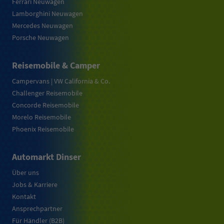
Ferrari Neuwagen
Lamborghini Neuwagen
Mercedes Neuwagen
Porsche Neuwagen
Reisemobile & Camper
Campervans | VW California & Co.
Challenger Reisemobile
Concorde Reisemobile
Morelo Reisemobile
Phoenix Reisemobile
Automarkt Dinser
Über uns
Jobs & Karriere
Kontakt
Ansprechpartner
Für Händler (B2B)