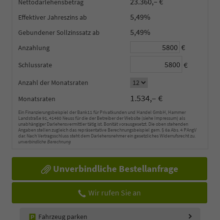
23.360,– €
Nettodarlehensbetrag
5,49%
Effektiver Jahreszins
5,49%
Gebundener Sollzinssatz
€
Anzahlung
€
Schlussrate
Anzahl der Monatsraten
1.534,– €
Monatsraten
Ein Finanzierungsbeispiel der Bank11 für Privatkunden und Handel GmbH, Hammer
Landstraße 91, 41460 Neuss für die der Betreiber der Website (siehe Impressum) als
unabhängiger Darlehensvermittler tätig ist. Bonität vorausgesetzt. Die oben stehenden
Angaben stellen zugleich das repräsentative Berechnungsbeispiel gem. § 6a Abs. 4 PAngV
dar. Nach Vertragsschluss steht dem Darlehensnehmer ein gesetzliches Widerrufsrecht zu.
unverbindliche Berechnung
Unverbindliche Bestellanfrage
Wir rufen Sie an
Fahrzeug parken