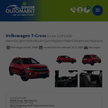
0
Volkswagen T-Cross
R-Line 115PS DSG
Navi+IQ.Light+AHK+Black+Cam+Keyless+Side+Climatronic+Parklenk
Fahrzeugnummer:
32435
unverbindliche Lieferzeit:
15.11.2026
Neuwagen
AUSSENFARBE
[P8P8] Kings Red Metallic
INNENAUSSTATTUNG
[WS] Sitzbezug Stoff Titanschwarz-Grau
GETRIEBE