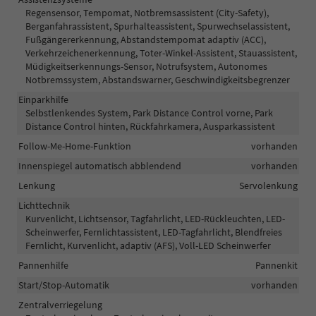
Regensensor, Tempomat, Notbremsassistent (City-Safety),
Berganfahrassistent, Spurhalteassistent, Spurwechselassistent,
Fußgängererkennung, Abstandstempomat adaptiv (ACC),
Verkehrzeichenerkennung, Toter-Winkel-Assistent, Stauassistent,
Müdigkeitserkennungs-Sensor, Notrufsystem, Autonomes
Notbremssystem, Abstandswarner, Geschwindigkeitsbegrenzer
Einparkhilfe
Selbstlenkendes System, Park Distance Control vorne, Park
Distance Control hinten, Rückfahrkamera, Ausparkassistent
Follow-Me-Home-Funktion
vorhanden
Innenspiegel automatisch abblendend
vorhanden
Lenkung
Servolenkung
Lichttechnik
Kurvenlicht, Lichtsensor, Tagfahrlicht, LED-Rückleuchten, LED-
Scheinwerfer, Fernlichtassistent, LED-Tagfahrlicht, Blendfreies
Fernlicht, Kurvenlicht, adaptiv (AFS), Voll-LED Scheinwerfer
Pannenhilfe
Pannenkit
Start/Stop-Automatik
vorhanden
Zentralverriegelung