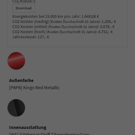
CO
-Klasse:
E
2
Download
Energiekosten bei 15.000 km pro Jahr:
1.648,08 €
CO2 Kosten (niedrig)
:
1.296,- €
(Kosten Durchschnitt 10 Jahre)
CO2 Kosten (mittel)
:
3.078,- €
(Kosten Durchschnitt 10 Jahre)
CO2 Kosten (hoch)
:
4.752,- €
(Kosten Durchschnitt 10 Jahre)
Jahressteuer:
127,- €
Außenfarbe
[P8P8] Kings Red Metallic
Innenausstattung
Innenausstattung
[WS] Sitzbezug Stoff Titanschwarz-Grau