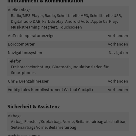
Infotainment & Kommunikation
Audioanlage
Radio/MP3-Player, Radio, Schnittstelle MP3, Schnittstelle USB,
Digitalradio DAB, Farbdisplay, Android Auto, Apple CarPlay,
Musikstreaming integriert, Touchscreen
Außentemperaturanzeige
vorhanden
Bordcomputer
vorhanden
Navigationssystem
Navigation
Telefon
Freisprecheinrichtung, Bluetooth, Induktionsladen für
Smartphones
Uhr & Drehzahlmesser
vorhanden
Volldigitales Kombiinstrument (Virtual Cockpit)
vorhanden
Sicherheit & Assistenz
Airbags
Airbag, Fenster-/Kopfairbags Vorne, Beifahrerairbag abschaltbar,
Seitenairbags Vorne, Beifahrerairbag
Assistenzsysteme