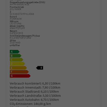
Doppelkupplungsgetriebe (DSG)
ANTRIEBSACHSE
Frontantrieb
ZYLINDER
3
SCHADSTOFFKLASSE
Euro 6
HUBRAUM
999 ccm
LEISTUNG
85 kW (116 PS)
KRAFTSTOFF
Benzin
KATEGORIE
SUV/Geländewagen/Pickup
KILOMETERSTAND
20 km
ZUSTAND
unfallfrei
Verbrauch kombiniert:
6,30 l/100km
Verbrauch Innenstadt:
7,90 l/100km
Verbrauch Stadtrand:
6,10 l/100km
Verbrauch Landstraße:
5,50 l/100km
Verbrauch Autobahn:
6,70 l/100km
CO
-Emissionen:
144,00 g/km
2