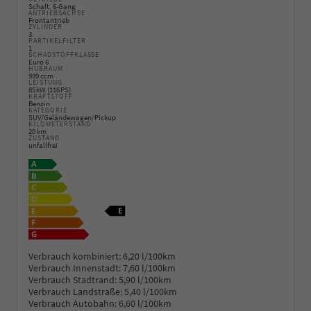
Schalt. 6-Gang
ANTRIEBSACHSE
Frontantrieb
ZYLINDER
3
PARTIKELFILTER
1
SCHADSTOFFKLASSE
Euro 6
HUBRAUM
999 ccm
LEISTUNG
85 kW (116 PS)
KRAFTSTOFF
Benzin
KATEGORIE
SUV/Geländewagen/Pickup
KILOMETERSTAND
20 km
ZUSTAND
unfallfrei
Verbrauch kombiniert:
6,20 l/100km
Verbrauch Innenstadt:
7,60 l/100km
Verbrauch Stadtrand:
5,90 l/100km
Verbrauch Landstraße:
5,40 l/100km
Verbrauch Autobahn:
6,60 l/100km