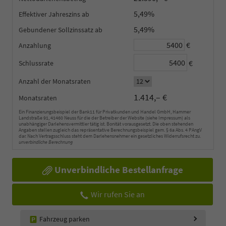
5,49%
Effektiver Jahreszins
5,49%
Gebundener Sollzinssatz
€
Anzahlung
€
Schlussrate
Anzahl der Monatsraten
1.414,– €
Monatsraten
Ein Finanzierungsbeispiel der Bank11 für Privatkunden und Handel GmbH, Hammer
Landstraße 91, 41460 Neuss für die der Betreiber der Website (siehe Impressum) als
unabhängiger Darlehensvermittler tätig ist. Bonität vorausgesetzt. Die oben stehenden
Angaben stellen zugleich das repräsentative Berechnungsbeispiel gem. § 6a Abs. 4 PAngV
dar. Nach Vertragsschluss steht dem Darlehensnehmer ein gesetzliches Widerrufsrecht zu.
unverbindliche Berechnung
Unverbindliche Bestellanfrage
Wir rufen Sie an
Fahrzeug parken