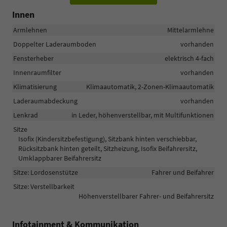
Innen
Armlehnen
Mittelarmlehne
Doppelter Laderaumboden
vorhanden
Fensterheber
elektrisch 4-fach
Innenraumfilter
vorhanden
Klimatisierung
Klimaautomatik, 2-Zonen-Klimaautomatik
Laderaumabdeckung
vorhanden
Lenkrad
in Leder, höhenverstellbar, mit Multifunktionen
Sitze
Isofix (Kindersitzbefestigung), Sitzbank hinten verschiebbar,
Rücksitzbank hinten geteilt, Sitzheizung, Isofix Beifahrersitz,
Umklappbarer Beifahrersitz
Sitze: Lordosenstütze
Fahrer und Beifahrer
Sitze: Verstellbarkeit
Höhenverstellbarer Fahrer- und Beifahrersitz
Infotainment & Kommunikation