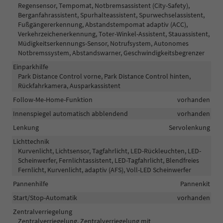
Regensensor, Tempomat, Notbremsassistent (City-Safety),
Berganfahrassistent, Spurhalteassistent, Spurwechselassistent,
Fußgängererkennung, Abstandstempomat adaptiv (ACC),
Verkehrzeichenerkennung, Toter-Winkel-Assistent, Stauassistent,
Müdigkeitserkennungs-Sensor, Notrufsystem, Autonomes
Notbremssystem, Abstandswarner, Geschwindigkeitsbegrenzer
Einparkhilfe
Park Distance Control vorne, Park Distance Control hinten,
Rückfahrkamera, Ausparkassistent
Follow-Me-Home-Funktion
vorhanden
Innenspiegel automatisch abblendend
vorhanden
Lenkung
Servolenkung
Lichttechnik
Kurvenlicht, Lichtsensor, Tagfahrlicht, LED-Rückleuchten, LED-
Scheinwerfer, Fernlichtassistent, LED-Tagfahrlicht, Blendfreies
Fernlicht, Kurvenlicht, adaptiv (AFS), Voll-LED Scheinwerfer
Pannenhilfe
Pannenkit
Start/Stop-Automatik
vorhanden
Zentralverriegelung
Zentralverriegelung, Zentralverriegelung mit