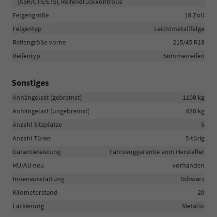
(ASR/CTS/ETS), Reifendruckkontrolle
Felgengröße
18 Zoll
Felgentyp
Leichtmetallfelge
Reifengröße vorne
215/45 R18
Reifentyp
Sommerreifen
Sonstiges
Anhängelast (gebremst)
1100 kg
Anhängelast (ungebremst)
630 kg
Anzahl Sitzplätze
5
Anzahl Türen
5-türig
Garantieleistung
Fahrzeuggarantie vom Hersteller
HU/AU neu
vorhanden
Innenausstattung
Schwarz
Kilometerstand
20
Lackierung
Metallic