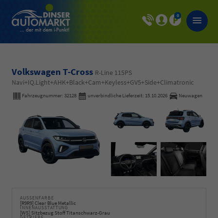
0
Volkswagen T-Cross
R-Line 115PS
Navi+IQ.Light+AHK+Black+Cam+Keyless+GV5+Side+Climatronic
Fahrzeugnummer:
32128
unverbindliche Lieferzeit:
15.10.2026
Neuwagen
AUSSENFARBE
[R9R9] Clear Blue Metallic
INNENAUSSTATTUNG
[WS] Sitzbezug Stoff Titanschwarz-Grau
GETRIEBE