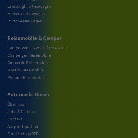
Lamborghini Neuwagen
Mercedes Neuwagen
Porsche Neuwagen
Reisemobile & Camper
Campervans | VW California & Co.
Challenger Reisemobile
Concorde Reisemobile
Morelo Reisemobile
Phoenix Reisemobile
Automarkt Dinser
Über uns
Jobs & Karriere
Kontakt
Ansprechpartner
Für Händler (B2B)