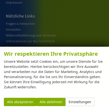
Impressum
Nützliche Links
Fragen & Antworten
Anmelden
Widerrufsbelehrung und -formular
Informationen zur Barrierefreiheit
Datenschutz
Wir respektieren Ihre Privatsphäre
Cookie-Einstellungen
Warum EU-Neuwagen ?
Unsere Website setzt Cookies ein, um unsere Dienste für Sie
bereitzustellen. Hierbei berücksichtigen wir Ihre Auswahl
und verarbeiten nur die Daten für Marketing, Analytics und
Weitere Informationen zum offiziellen Kraftstoffverbrauch und zu den offiziellen
Personalisierung, für die Sie uns Ihr Einverständnis geben.
spezifischen CO
-Emissionen und gegebenenfalls zum Stromverbrauch neuer PKW
2
Sie können Ihre Einwilligung jederzeit mit Wirkung für die
können dem 'Leitfaden über den offiziellen Kraftstoffverbrauch, die offiziellen
spezifischen CO
-Emissionen und den offiziellen Stromverbrauch neuer PKW'
Zukunft widerrufen.
2
entnommen werden, der an allen Verkaufsstellen und bei der 'Deutschen Automobil
Treuhand GmbH' unentgeltlich erhältlich ist unter www.dat.de.
Alle akzeptieren
Alle ablehnen
Einstellungen
© 2026
Automarkt Dinser GmbH
,
Franz-Walchner-Str. 8
,
88239
Wangen im