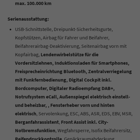
max. 100.000 km
Serienausstattung:
USB-Schnittstelle, Dreipunkt-Sicherheitsgurte,
Kopfstützen, Airbag für Fahrer und Beifahrer,
Beifahrerairbag-Deaktivierung, Seitenairbag vorn mit
Kopfairbag,
Lendenwirbelstütze für die
Vordersitzlehnen, Induktionsladen für Smartphones,
Freisprecheinrichtung Bluetooth, Zentralverriegelung
mit Funkfernbedienung, Digital Cockpit inkl.
Bordcomputer, Digitaler Radioempfang DAB+,
Notrufsystem eCall, Außenspiegel elektrisch einstell-
und beheizbar, , Fensterheber vorn und hinten
elektrisch
, Servolenkung, ESC, ABS, ASR, EDS, EBV, MSR,
Berganfahrassistent
,
Front Assist inkl. City-
Notbremsfunktion
, Wegfahrsperre, Isofix Beifahrersitz,
Reifendruckkontrolle
, Gepäckraumabdeckung,