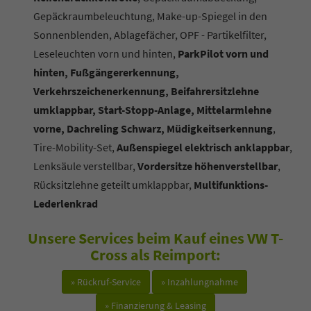
Gepäckraumbeleuchtung, Make-up-Spiegel in den
Sonnenblenden, Ablagefächer, OPF - Partikelfilter,
Leseleuchten vorn und hinten,
ParkPilot vorn und
hinten, Fußgängererkennung,
Verkehrszeichenerkennung, Beifahrersitzlehne
umklappbar, Start-Stopp-Anlage, Mittelarmlehne
vorne, Dachreling Schwarz, Müdigkeitserkennung
,
Tire-Mobility-Set,
Außenspiegel elektrisch anklappbar
,
Lenksäule verstellbar,
Vordersitze höhenverstellbar
,
Rücksitzlehne geteilt umklappbar,
Multifunktions-
Lederlenkrad
Unsere Services beim Kauf eines VW T-
Cross als Reimport:
» Rückruf-Service
» Inzahlungnahme
» Finanzierung & Leasing