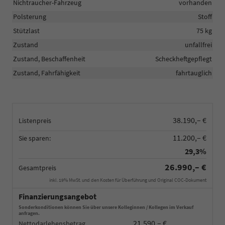
Nichtraucher-Fahrzeug
vorhanden
Polsterung
Stoff
Stützlast
75 kg
Zustand
unfallfrei
Zustand, Beschaffenheit
Scheckheftgepflegt
Zustand, Fahrfähigkeit
fahrtauglich
38.190,– €
Listenpreis
11.200,– €
Sie sparen:
29,3%
26.990,– €
Gesamtpreis
inkl. 19% MwSt. und den Kosten für Überführung und Original COC-Dokument
Finanzierungsangebot
Sonderkonditionen können Sie über unsere Kolleginnen / Kollegen im Verkauf
anfragen.
21.590,– €
Nettodarlehensbetrag