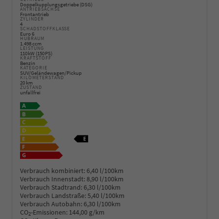
Doppelkupplungsgetriebe (DSG)
ANTRIEBSACHSE
Frontantrieb
ZYLINDER
4
SCHADSTOFFKLASSE
Euro 6
HUBRAUM
1.498 ccm
LEISTUNG
110 kW (150 PS)
KRAFTSTOFF
Benzin
KATEGORIE
SUV/Geländewagen/Pickup
KILOMETERSTAND
20 km
ZUSTAND
unfallfrei
Verbrauch kombiniert:
6,40 l/100km
Verbrauch Innenstadt:
8,90 l/100km
Verbrauch Stadtrand:
6,30 l/100km
Verbrauch Landstraße:
5,40 l/100km
Verbrauch Autobahn:
6,30 l/100km
CO
-Emissionen:
144,00 g/km
2