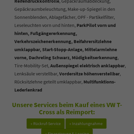
Reifendruckkontrolle
, Gepäckraumabdeckung,
Gepäckraumbeleuchtung, Make-up-Spiegel in den
Sonnenblenden, Ablagefächer, OPF - Partikelfilter,
Leseleuchten vorn und hinten,
ParkPilot vorn und
hinten, Fußgängererkennung,
Verkehrszeichenerkennung, Beifahrersitzlehne
umklappbar, Start-Stopp-Anlage, Mittelarmlehne
vorne, Dachreling Schwarz, Müdigkeitserkennung
,
Tire-Mobility-Set,
Außenspiegel elektrisch anklappbar
,
Lenksäule verstellbar,
Vordersitze höhenverstellbar
,
Rücksitzlehne geteilt umklappbar,
Multifunktions-
Lederlenkrad
Unsere Services beim Kauf eines VW T-
Cross als Reimport:
» Rückruf-Service
» Inzahlungnahme
» Finanzierung & Leasing