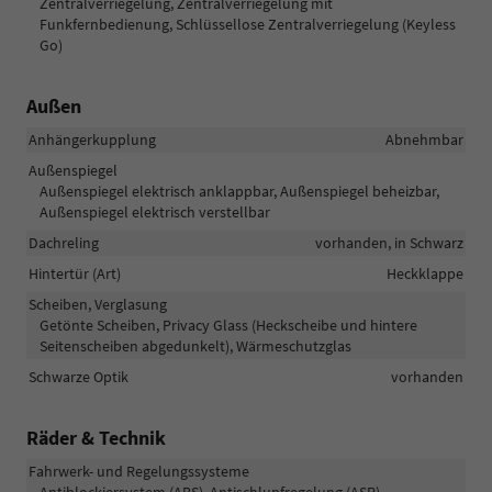
Zentralverriegelung, Zentralverriegelung mit
Funkfernbedienung, Schlüssellose Zentralverriegelung (Keyless
Go)
Außen
Anhängerkupplung
Abnehmbar
Außenspiegel
Außenspiegel elektrisch anklappbar, Außenspiegel beheizbar,
Außenspiegel elektrisch verstellbar
Dachreling
vorhanden, in Schwarz
Hintertür (Art)
Heckklappe
Scheiben, Verglasung
Getönte Scheiben, Privacy Glass (Heckscheibe und hintere
Seitenscheiben abgedunkelt), Wärmeschutzglas
Schwarze Optik
vorhanden
Räder & Technik
Fahrwerk- und Regelungssysteme
Antiblockiersystem (ABS), Antischlupfregelung (ASR),