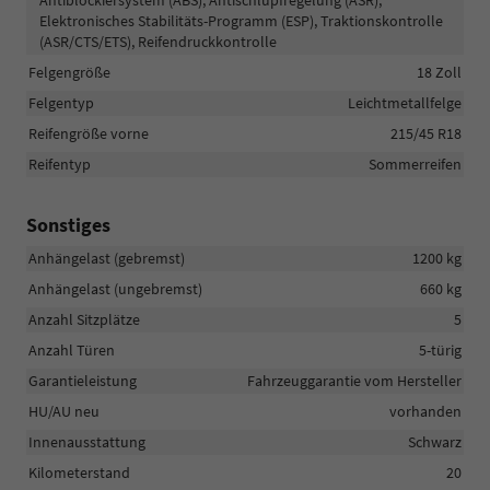
Elektronisches Stabilitäts-Programm (ESP), Traktionskontrolle
(ASR/CTS/ETS), Reifendruckkontrolle
Felgengröße
18 Zoll
Felgentyp
Leichtmetallfelge
Reifengröße vorne
215/45 R18
Reifentyp
Sommerreifen
Sonstiges
Anhängelast (gebremst)
1200 kg
Anhängelast (ungebremst)
660 kg
Anzahl Sitzplätze
5
Anzahl Türen
5-türig
Garantieleistung
Fahrzeuggarantie vom Hersteller
HU/AU neu
vorhanden
Innenausstattung
Schwarz
Kilometerstand
20