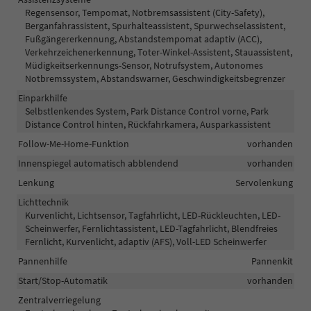
Regensensor, Tempomat, Notbremsassistent (City-Safety),
Berganfahrassistent, Spurhalteassistent, Spurwechselassistent,
Fußgängererkennung, Abstandstempomat adaptiv (ACC),
Verkehrzeichenerkennung, Toter-Winkel-Assistent, Stauassistent,
Müdigkeitserkennungs-Sensor, Notrufsystem, Autonomes
Notbremssystem, Abstandswarner, Geschwindigkeitsbegrenzer
Einparkhilfe
Selbstlenkendes System, Park Distance Control vorne, Park
Distance Control hinten, Rückfahrkamera, Ausparkassistent
Follow-Me-Home-Funktion
vorhanden
Innenspiegel automatisch abblendend
vorhanden
Lenkung
Servolenkung
Lichttechnik
Kurvenlicht, Lichtsensor, Tagfahrlicht, LED-Rückleuchten, LED-
Scheinwerfer, Fernlichtassistent, LED-Tagfahrlicht, Blendfreies
Fernlicht, Kurvenlicht, adaptiv (AFS), Voll-LED Scheinwerfer
Pannenhilfe
Pannenkit
Start/Stop-Automatik
vorhanden
Zentralverriegelung