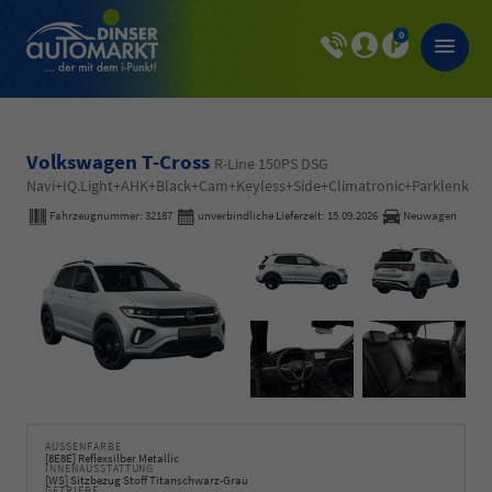
0
Volkswagen T-Cross
R-Line 150PS DSG
Navi+IQ.Light+AHK+Black+Cam+Keyless+Side+Climatronic+Parklenk
Fahrzeugnummer:
32187
unverbindliche Lieferzeit:
15.09.2026
Neuwagen
AUSSENFARBE
[8E8E] Reflexsilber Metallic
INNENAUSSTATTUNG
[WS] Sitzbezug Stoff Titanschwarz-Grau
GETRIEBE