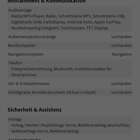
Infotainment & Kommunikation
Audioanlage
Radio/MP3-Player, Radio, Schnittstelle MP3, Schnittstelle USB,
Digitalradio DAB, Farbdisplay, Android Auto, Apple CarPlay,
Musikstreaming integriert, Touchscreen, TFT Display
Außentemperaturanzeige
vorhanden
Bordcomputer
vorhanden
Navigationssystem
Navigation
Telefon
Freisprecheinrichtung, Bluetooth, Induktionsladen für
Smartphones
Uhr & Drehzahlmesser
vorhanden
Volldigitales Kombiinstrument (Virtual Cockpit)
vorhanden
Sicherheit & Assistenz
Airbags
Airbag, Fenster-/Kopfairbags Vorne, Beifahrerairbag abschaltbar,
Seitenairbags Vorne, Beifahrerairbag
Assistenzsysteme