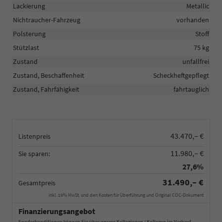
Lackierung
Metallic
Nichtraucher-Fahrzeug
vorhanden
Polsterung
Stoff
Stützlast
75 kg
Zustand
unfallfrei
Zustand, Beschaffenheit
Scheckheftgepflegt
Zustand, Fahrfähigkeit
fahrtauglich
43.470,– €
Listenpreis
11.980,– €
Sie sparen:
27,6%
31.490,– €
Gesamtpreis
inkl. 19% MwSt. und den Kosten für Überführung und Original COC-Dokument
Finanzierungsangebot
Sonderkonditionen können Sie über unsere Kolleginnen / Kollegen im Verkauf