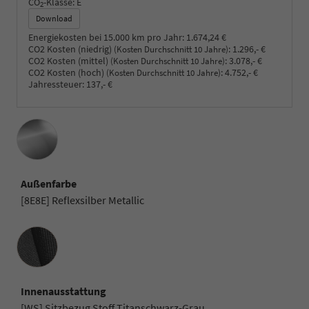
CO
-Klasse:
E
2
Download
Energiekosten bei 15.000 km pro Jahr:
1.674,24 €
CO2 Kosten (niedrig)
:
1.296,- €
(Kosten Durchschnitt 10 Jahre)
CO2 Kosten (mittel)
:
3.078,- €
(Kosten Durchschnitt 10 Jahre)
CO2 Kosten (hoch)
:
4.752,- €
(Kosten Durchschnitt 10 Jahre)
Jahressteuer:
137,- €
Außenfarbe
[8E8E] Reflexsilber Metallic
Innenausstattung
Innenausstattung
[WS] Sitzbezug Stoff Titanschwarz-Grau