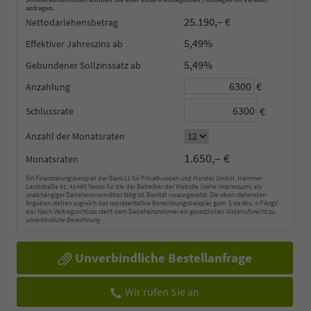
anfragen.
25.190,– €
Nettodarlehensbetrag
5,49%
Effektiver Jahreszins
5,49%
Gebundener Sollzinssatz
€
Anzahlung
€
Schlussrate
Anzahl der Monatsraten
1.650,– €
Monatsraten
Ein Finanzierungsbeispiel der Bank11 für Privatkunden und Handel GmbH, Hammer
Landstraße 91, 41460 Neuss für die der Betreiber der Website (siehe Impressum) als
unabhängiger Darlehensvermittler tätig ist. Bonität vorausgesetzt. Die oben stehenden
Angaben stellen zugleich das repräsentative Berechnungsbeispiel gem. § 6a Abs. 4 PAngV
dar. Nach Vertragsschluss steht dem Darlehensnehmer ein gesetzliches Widerrufsrecht zu.
unverbindliche Berechnung
Unverbindliche Bestellanfrage
Wir rufen Sie an