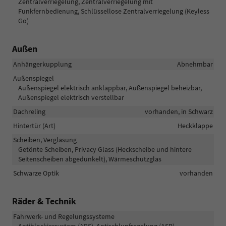
Zentralverriegelung, Zentralverriegelung mit
Funkfernbedienung, Schlüssellose Zentralverriegelung (Keyless
Go)
Außen
Anhängerkupplung
Abnehmbar
Außenspiegel
Außenspiegel elektrisch anklappbar, Außenspiegel beheizbar,
Außenspiegel elektrisch verstellbar
Dachreling
vorhanden, in Schwarz
Hintertür (Art)
Heckklappe
Scheiben, Verglasung
Getönte Scheiben, Privacy Glass (Heckscheibe und hintere
Seitenscheiben abgedunkelt), Wärmeschutzglas
Schwarze Optik
vorhanden
Räder & Technik
Fahrwerk- und Regelungssysteme
Antiblockiersystem (ABS), Antischlupfregelung (ASR),