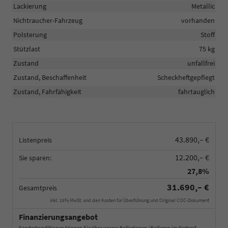
Lackierung
Metallic
Nichtraucher-Fahrzeug
vorhanden
Polsterung
Stoff
Stützlast
75 kg
Zustand
unfallfrei
Zustand, Beschaffenheit
Scheckheftgepflegt
Zustand, Fahrfähigkeit
fahrtauglich
43.890,– €
Listenpreis
12.200,– €
Sie sparen:
27,8%
31.690,– €
Gesamtpreis
inkl. 19% MwSt. und den Kosten für Überführung und Original COC-Dokument
Finanzierungsangebot
Sonderkonditionen können Sie über unsere Kolleginnen / Kollegen im Verkauf