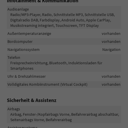
Infotainment & Kommunikation
Audioanlage
Radio/MP3-Player, Radio, Schnittstelle MP3, Schnittstelle USB,
Digitalradio DAB, Farbdisplay, Android Auto, Apple CarPlay,
Musikstreaming integriert, Touchscreen, TFT Display
Außentemperaturanzeige
vorhanden
Bordcomputer
vorhanden
Navigationssystem
Navigation
Telefon
Freisprecheinrichtung, Bluetooth, Induktionsladen für
Smartphones
Uhr & Drehzahlmesser
vorhanden
Volldigitales Kombiinstrument (Virtual Cockpit)
vorhanden
Sicherheit & Assistenz
Airbags
Airbag, Fenster-/Kopfairbags Vorne, Beifahrerairbag abschaltbar,
Seitenairbags Vorne, Beifahrerairbag
Assistenzsysteme