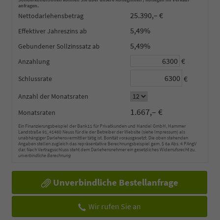
anfragen.
25.390,– €
Nettodarlehensbetrag
5,49%
Effektiver Jahreszins
5,49%
Gebundener Sollzinssatz
€
Anzahlung
€
Schlussrate
Anzahl der Monatsraten
1.667,– €
Monatsraten
Ein Finanzierungsbeispiel der Bank11 für Privatkunden und Handel GmbH, Hammer
Landstraße 91, 41460 Neuss für die der Betreiber der Website (siehe Impressum) als
unabhängiger Darlehensvermittler tätig ist. Bonität vorausgesetzt. Die oben stehenden
Angaben stellen zugleich das repräsentative Berechnungsbeispiel gem. § 6a Abs. 4 PAngV
dar. Nach Vertragsschluss steht dem Darlehensnehmer ein gesetzliches Widerrufsrecht zu.
unverbindliche Berechnung
Unverbindliche Bestellanfrage
Wir rufen Sie an