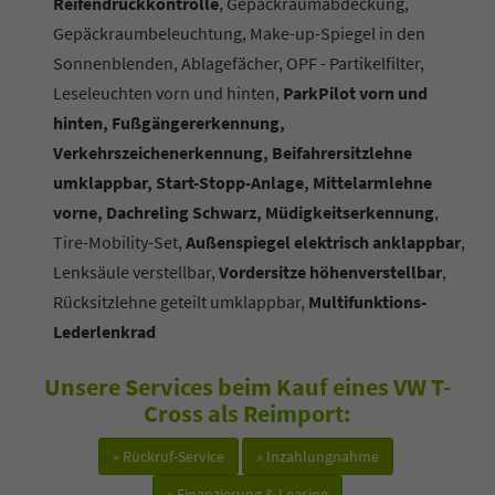
Reifendruckkontrolle
, Gepäckraumabdeckung,
Gepäckraumbeleuchtung, Make-up-Spiegel in den
Sonnenblenden, Ablagefächer, OPF - Partikelfilter,
Leseleuchten vorn und hinten,
ParkPilot vorn und
hinten, Fußgängererkennung,
Verkehrszeichenerkennung, Beifahrersitzlehne
umklappbar, Start-Stopp-Anlage, Mittelarmlehne
vorne, Dachreling Schwarz, Müdigkeitserkennung
,
Tire-Mobility-Set,
Außenspiegel elektrisch anklappbar
,
Lenksäule verstellbar,
Vordersitze höhenverstellbar
,
Rücksitzlehne geteilt umklappbar,
Multifunktions-
Lederlenkrad
Unsere Services beim Kauf eines VW T-
Cross als Reimport:
» Rückruf-Service
» Inzahlungnahme
» Finanzierung & Leasing