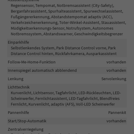
Regensensor, Tempomat, Notbremsassistent (City-Safety),
Berganfahrassistent, Spurhalteassistent, Spurwechselassistent,
Fußgängererkennung, Abstandstempomat adaptiv (ACC),
Verkehrzeichenerkennung, Toter-Winkel-Assistent, Stauassistent,
Müdigkeitserkennungs-Sensor, Notrufsystem, Autonomes
Notbremssystem, Abstandswarner, Geschwindigkeitsbegrenzer
Einparkhilfe
Selbstlenkendes System, Park Distance Control vorne, Park
Distance Control hinten, Rückfahrkamera, Ausparkassistent
Follow-Me-Home-Funktion
vorhanden
Innenspiegel automatisch abblendend
vorhanden
Lenkung
Servolenkung
Lichttechnik
Kurvenlicht, Lichtsensor, Tagfahrlicht, LED-Rückleuchten, LED-
Scheinwerfer, Fernlichtassistent, LED-Tagfahrlicht, Blendfreies
Fernlicht, Kurvenlicht, adaptiv (AFS), Voll-LED Scheinwerfer
Pannenhilfe
Pannenkit
Start/Stop-Automatik
vorhanden
Zentralverriegelung