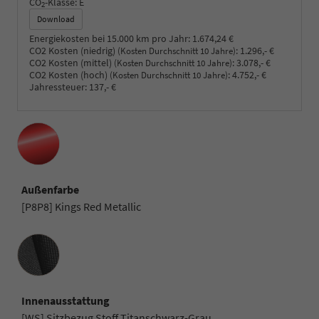
CO
-Klasse:
E
2
Download
Energiekosten bei 15.000 km pro Jahr:
1.674,24 €
CO2 Kosten (niedrig)
:
1.296,- €
(Kosten Durchschnitt 10 Jahre)
CO2 Kosten (mittel)
:
3.078,- €
(Kosten Durchschnitt 10 Jahre)
CO2 Kosten (hoch)
:
4.752,- €
(Kosten Durchschnitt 10 Jahre)
Jahressteuer:
137,- €
Außenfarbe
[P8P8] Kings Red Metallic
Innenausstattung
Innenausstattung
[WS] Sitzbezug Stoff Titanschwarz-Grau