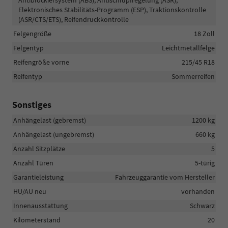
Elektronisches Stabilitäts-Programm (ESP), Traktionskontrolle
(ASR/CTS/ETS), Reifendruckkontrolle
Felgengröße
18 Zoll
Felgentyp
Leichtmetallfelge
Reifengröße vorne
215/45 R18
Reifentyp
Sommerreifen
Sonstiges
Anhängelast (gebremst)
1200 kg
Anhängelast (ungebremst)
660 kg
Anzahl Sitzplätze
5
Anzahl Türen
5-türig
Garantieleistung
Fahrzeuggarantie vom Hersteller
HU/AU neu
vorhanden
Innenausstattung
Schwarz
Kilometerstand
20