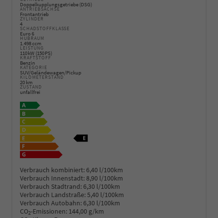
Doppelkupplungsgetriebe (DSG)
ANTRIEBSACHSE
Frontantrieb
ZYLINDER
4
SCHADSTOFFKLASSE
Euro 6
HUBRAUM
1.498 ccm
LEISTUNG
110 kW (150 PS)
KRAFTSTOFF
Benzin
KATEGORIE
SUV/Geländewagen/Pickup
KILOMETERSTAND
20 km
ZUSTAND
unfallfrei
Verbrauch kombiniert:
6,40 l/100km
Verbrauch Innenstadt:
8,90 l/100km
Verbrauch Stadtrand:
6,30 l/100km
Verbrauch Landstraße:
5,40 l/100km
Verbrauch Autobahn:
6,30 l/100km
CO
-Emissionen:
144,00 g/km
2