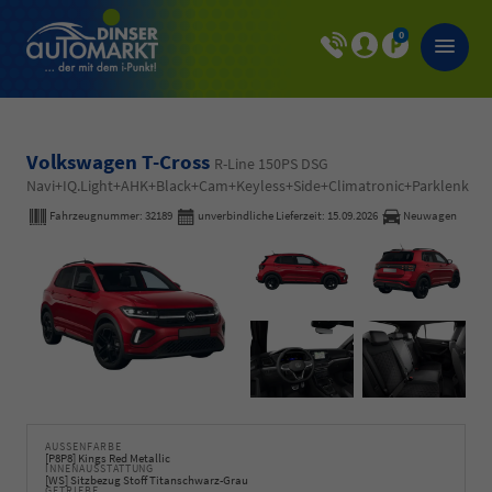
0
Volkswagen T-Cross
R-Line 150PS DSG
Navi+IQ.Light+AHK+Black+Cam+Keyless+Side+Climatronic+Parklenk
Fahrzeugnummer:
32189
unverbindliche Lieferzeit:
15.09.2026
Neuwagen
AUSSENFARBE
[P8P8] Kings Red Metallic
INNENAUSSTATTUNG
[WS] Sitzbezug Stoff Titanschwarz-Grau
GETRIEBE