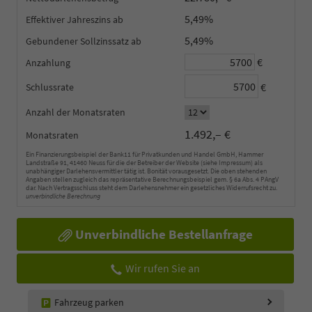
5,49%
Effektiver Jahreszins
5,49%
Gebundener Sollzinssatz
€
Anzahlung
€
Schlussrate
Anzahl der Monatsraten
1.492,– €
Monatsraten
Ein Finanzierungsbeispiel der Bank11 für Privatkunden und Handel GmbH, Hammer
Landstraße 91, 41460 Neuss für die der Betreiber der Website (siehe Impressum) als
unabhängiger Darlehensvermittler tätig ist. Bonität vorausgesetzt. Die oben stehenden
Angaben stellen zugleich das repräsentative Berechnungsbeispiel gem. § 6a Abs. 4 PAngV
dar. Nach Vertragsschluss steht dem Darlehensnehmer ein gesetzliches Widerrufsrecht zu.
unverbindliche Berechnung
Unverbindliche Bestellanfrage
Wir rufen Sie an
Fahrzeug parken