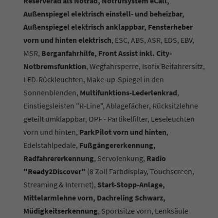
Reserverad als Notrad, Notrufsystem eCall,
Außenspiegel elektrisch einstell- und beheizbar,
Außenspiegel elektrisch anklappbar, Fensterheber
vorn und hinten elektrisch
, ESC, ABS, ASR, EDS, EBV,
MSR,
Berganfahrhilfe, Front Assist inkl. City-
Notbremsfunktion
, Wegfahrsperre, Isofix Beifahrersitz,
LED-Rückleuchten, Make-up-Spiegel in den
Sonnenblenden,
Multifunktions-Lederlenkrad
,
Einstiegsleisten "R-Line", Ablagefächer, Rücksitzlehne
geteilt umklappbar, OPF - Partikelfilter, Leseleuchten
vorn und hinten,
ParkPilot vorn und hinten
,
Edelstahlpedale,
Fußgängererkennung,
Radfahrererkennung
, Servolenkung,
Radio
"Ready2Discover"
(8 Zoll Farbdisplay, Touchscreen,
Streaming & Internet),
Start-Stopp-Anlage,
Mittelarmlehne vorn, Dachreling Schwarz,
Müdigkeitserkennung
, Sportsitze vorn, Lenksäule