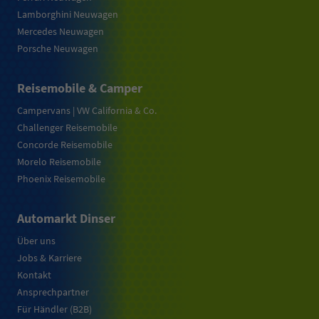
Lamborghini Neuwagen
Mercedes Neuwagen
Porsche Neuwagen
Reisemobile & Camper
Campervans | VW California & Co.
Challenger Reisemobile
Concorde Reisemobile
Morelo Reisemobile
Phoenix Reisemobile
Automarkt Dinser
Über uns
Jobs & Karriere
Kontakt
Ansprechpartner
Für Händler (B2B)