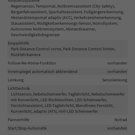
Assistenzsysteme
Regensensor, Tempomat, Notbremsassistent (City-Safety),
Berganfahrassistent, Spurhalteassistent, Fußgängererkennung,
Abstandstempomat adaptiv (ACC), Verkehrzeichenerkennung,
Stauassistent, Müdigkeitserkennungs-Sensor, Notrufsystem,
Autonomes Notbremssystem, Abstandswarner,
Geschwindigkeitsbegrenzer
Einparkhilfe
Park Distance Control vorne, Park Distance Control hinten,
Rückfahrkamera
Follow-Me-Home-Funktion
vorhanden
Innenspiegel automatisch abblendend
vorhanden
Lenkung
Servolenkung
Lichttechnik
Lichtsensor, Nebelscheinwerfer, Tagfahrlicht, Nebelscheinwerfer
mit Kurvenlicht, LED-Rückleuchten, LED-Scheinwerfer,
Fernlichtassistent, LED-Tagfahrlicht, Blendfreies Fernlicht,
Kurvenlicht, adaptiv (AFS), Voll-LED Scheinwerfer
Pannenhilfe
Notrad
Start/Stop-Automatik
vorhanden