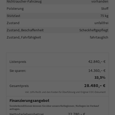
Nichtraucher-Fahrzeug
vorhanden
Polsterung
Stoff
Stützlast
75 kg
Zustand
unfallfrei
Zustand, Beschaffenheit
Scheckheftgepflegt
Zustand, Fahrfähigkeit
fahrtauglich
42.840,– €
Listenpreis
14.360,– €
Sie sparen:
33,5%
28.480,– €
Gesamtpreis
inkl. 19% MwSt. und den Kosten für Überführung und Original COC-Dokument
Finanzierungsangebot
Sonderkonditionen können Sie über unsere Kolleginnen / Kollegen im Verkauf
anfragen.
22.780,– €
Nettodarlehensbetrag