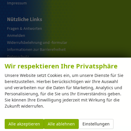
Impressum
Nützliche Links
Fragen & Antworten
Anmelden
Widerrufsbelehrung und -formular
Informationen zur Barrierefreiheit
Datenschutz
Cookie-Einstellungen
Wir respektieren Ihre Privatsphäre
Warum EU-Neuwagen ?
Unsere Website setzt Cookies ein, um unsere Dienste für Sie
bereitzustellen. Hierbei berücksichtigen wir Ihre Auswahl
und verarbeiten nur die Daten für Marketing, Analytics und
Weitere Informationen zum offiziellen Kraftstoffverbrauch und zu den offiziellen
Personalisierung, für die Sie uns Ihr Einverständnis geben.
spezifischen CO
-Emissionen und gegebenenfalls zum Stromverbrauch neuer PKW
2
können dem 'Leitfaden über den offiziellen Kraftstoffverbrauch, die offiziellen
Sie können Ihre Einwilligung jederzeit mit Wirkung für die
spezifischen CO
-Emissionen und den offiziellen Stromverbrauch neuer PKW'
2
Zukunft widerrufen.
entnommen werden, der an allen Verkaufsstellen und bei der 'Deutschen Automobil
Treuhand GmbH' unentgeltlich erhältlich ist unter www.dat.de.
Alle akzeptieren
Alle ablehnen
Einstellungen
© 2026
Automarkt Dinser GmbH
,
Franz-Walchner-Str. 8
,
88239
Wangen im