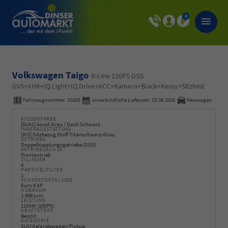
0
Volkswagen Taigo
R-Line 150PS DSG
GV5+AHK+IQ.Light+IQ.Drive+ACC+Kamera+Black+Kessy+Sitzheiz
Fahrzeugnummer:
31665
unverbindliche Lieferzeit:
15.08.2026
Neuwagen
AUSSENFARBE
[6UA1] Ascot Grau / Dach Schwarz
INNENAUSSTATTUNG
[WS] Sitzbezug Stoff Titanschwarz-Grau
GETRIEBE
Doppelkupplungsgetriebe (DSG)
ANTRIEBSACHSE
Frontantrieb
ZYLINDER
4
PARTIKELFILTER
1
SCHADSTOFFKLASSE
Euro 6 AP
HUBRAUM
1.498 ccm
LEISTUNG
110 kW (150 PS)
KRAFTSTOFF
Benzin
KATEGORIE
SUV/Geländewagen/Pickup