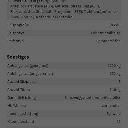
Fahrwerk- und Regelungssysteme
Antiblockiersystem (ABS), Antischlupfregelung (ASR),
Elektronisches Stabilitäts-Programm (ESP), Traktionskontrolle
(ASR/CTS/ETS), Reifendruckkontrolle
Felgengröße
18 Zoll
Felgentyp
Leichtmetallfelge
Reifentyp
Sommerreifen
Sonstiges
Anhängelast (gebremst)
1200 kg
Anhängelast (ungebremst)
650 kg
Anzahl Sitzplätze
5
Anzahl Türen
5-türig
Garantieleistung
Fahrzeuggarantie vom Hersteller
HU/AU neu
vorhanden
Innenausstattung
Schwarz
Kilometerstand
20