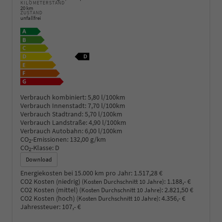
KILOMETERSTAND
20 km
ZUSTAND
unfallfrei
Verbrauch kombiniert:
5,80 l/100km
Verbrauch Innenstadt:
7,70 l/100km
Verbrauch Stadtrand:
5,70 l/100km
Verbrauch Landstraße:
4,90 l/100km
Verbrauch Autobahn:
6,00 l/100km
CO
-Emissionen:
132,00 g/km
2
CO
-Klasse:
D
2
Download
Energiekosten bei 15.000 km pro Jahr:
1.517,28 €
CO2 Kosten (niedrig)
:
1.188,- €
(Kosten Durchschnitt 10 Jahre)
CO2 Kosten (mittel)
:
2.821,50 €
(Kosten Durchschnitt 10 Jahre)
CO2 Kosten (hoch)
:
4.356,- €
(Kosten Durchschnitt 10 Jahre)
Jahressteuer:
107,- €