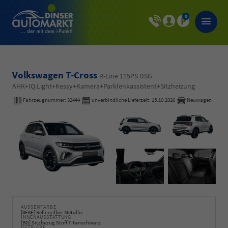
0
Volkswagen T-Cross
R-Line 115PS DSG
AHK+IQ.Light+Kessy+Kamera+Parklenkassistent+Sitzheizung
Fahrzeugnummer:
32444
unverbindliche Lieferzeit:
15.10.2026
Neuwagen
AUSSENFARBE
[8E8E] Reflexsilber Metallic
INNENAUSSTATTUNG
[BG] Sitzbezug Stoff Titanschwarz
GETRIEBE