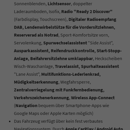
Sonnenblenden,
Lichtsensor
, doppelter
Laderaumboden, Isofix,
Radio "Ready 2 Discover"
(Farbdisplay, Touchscreen),
Digitaler Radioempfang
DAB, Lendenwirbelstütze für die Vordersitzlehnen,
Reserverad als Notrad
, Sport-Komfortsitze vorn,
Servolenkung,
Spurwechselassistent
"Side Assist",
Ausparkassistent, Reifendruckkontrolle, Start-Stopp-
Anlage, Beifahrersitzlehne umklappbar
, Heckscheiben
Wisch-Waschanlage,
Travelassist, Spurhalteassistent
"Lane Assist",
Multifunktions-Lederlenkrad,
Müdigkeitserkennung
, Wegfahrsperre,
Zentralverriegelung mit Funkfernbedienung,
Verkehrszeichenerkennung
,
Wireless App-Connect
(
Navigation
bequem über Smartphone-Apps wie
Google Maps oder Apple Karten möglich)
Das Fahrzeug verfügt über kein fest verbautes
Navigationssystem. Durch
Apple CarPlay / Android Auto