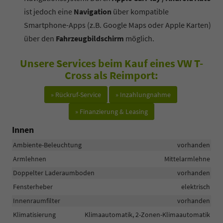
ist jedoch eine
Navigation
über kompatible
Smartphone-Apps (z.B. Google Maps oder Apple Karten)
über den
Fahrzeugbildschirm
möglich.
Unsere Services beim Kauf eines VW T-
Cross als Reimport:
» Rückruf-Service
» Inzahlungnahme
» Finanzierung & Leasing
Innen
Ambiente-Beleuchtung
vorhanden
Armlehnen
Mittelarmlehne
Doppelter Laderaumboden
vorhanden
Fensterheber
elektrisch
Innenraumfilter
vorhanden
Klimatisierung
Klimaautomatik, 2-Zonen-Klimaautomatik