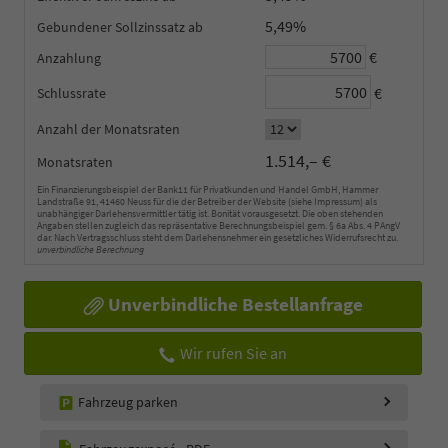
5,49%
Gebundener Sollzinssatz
€
Anzahlung
€
Schlussrate
Anzahl der Monatsraten
1.514,– €
Monatsraten
Ein Finanzierungsbeispiel der Bank11 für Privatkunden und Handel GmbH, Hammer
Landstraße 91, 41460 Neuss für die der Betreiber der Website (siehe Impressum) als
unabhängiger Darlehensvermittler tätig ist. Bonität vorausgesetzt. Die oben stehenden
Angaben stellen zugleich das repräsentative Berechnungsbeispiel gem. § 6a Abs. 4 PAngV
dar. Nach Vertragsschluss steht dem Darlehensnehmer ein gesetzliches Widerrufsrecht zu.
unverbindliche Berechnung
Unverbindliche Bestellanfrage
Wir rufen Sie an
Fahrzeug parken