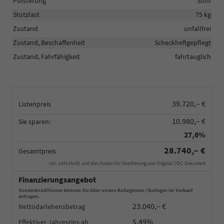
Polsterung
Stoff
Stützlast
75 kg
Zustand
unfallfrei
Zustand, Beschaffenheit
Scheckheftgepflegt
Zustand, Fahrfähigkeit
fahrtauglich
39.720,– €
Listenpreis
10.980,– €
Sie sparen:
27,6%
28.740,– €
Gesamtpreis
inkl. 19% MwSt. und den Kosten für Überführung und Original COC-Dokument
Finanzierungsangebot
Sonderkonditionen können Sie über unsere Kolleginnen / Kollegen im Verkauf
anfragen.
23.040,– €
Nettodarlehensbetrag
5,49%
Effektiver Jahreszins