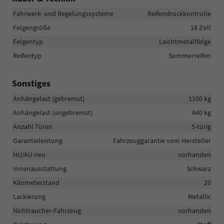
Fahrwerk- und Regelungssysteme
Reifendruckkontrolle
Felgengröße
18 Zoll
Felgentyp
Leichtmetallfelge
Reifentyp
Sommerreifen
Sonstiges
Anhängelast (gebremst)
1100 kg
Anhängelast (ungebremst)
640 kg
Anzahl Türen
5-türig
Garantieleistung
Fahrzeuggarantie vom Hersteller
HU/AU neu
vorhanden
Innenausstattung
Schwarz
Kilometerstand
20
Lackierung
Metallic
Nichtraucher-Fahrzeug
vorhanden