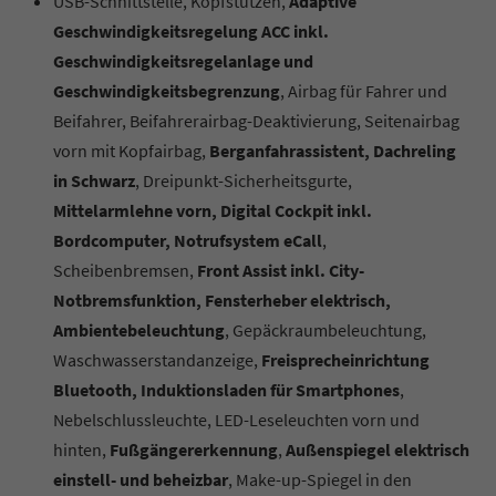
USB-Schnittstelle, Kopfstützen,
Adaptive
Geschwindigkeitsregelung ACC inkl.
Geschwindigkeitsregelanlage und
Geschwindigkeitsbegrenzung
, Airbag für Fahrer und
Beifahrer, Beifahrerairbag-Deaktivierung, Seitenairbag
vorn mit Kopfairbag,
Berganfahrassistent, Dachreling
in Schwarz
, Dreipunkt-Sicherheitsgurte,
Mittelarmlehne vorn, Digital Cockpit inkl.
Bordcomputer, Notrufsystem eCall
,
Scheibenbremsen,
Front Assist inkl. City-
Notbremsfunktion, Fensterheber elektrisch,
Ambientebeleuchtung
, Gepäckraumbeleuchtung,
Waschwasserstandanzeige,
Freisprecheinrichtung
Bluetooth, Induktionsladen für Smartphones
,
Nebelschlussleuchte, LED-Leseleuchten vorn und
hinten,
Fußgängererkennung
,
Außenspiegel elektrisch
einstell- und beheizbar
, Make-up-Spiegel in den