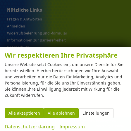
Nützliche Links
Fragen & Antworten
Anmelden
Widerrufsbelehrung und -formular
Informationen zur Barrierefreiheit
Datenschutz
Wir respektieren Ihre Privatsphäre
Cookie-Einstellungen
Warum EU-Neuwagen ?
Unsere Website setzt Cookies ein, um unsere Dienste für Sie
bereitzustellen. Hierbei berücksichtigen wir Ihre Auswahl
und verarbeiten nur die Daten für Marketing, Analytics und
Weitere Informationen zum offiziellen Kraftstoffverbrauch und zu den offiziellen
Personalisierung, für die Sie uns Ihr Einverständnis geben.
spezifischen CO
-Emissionen und gegebenenfalls zum Stromverbrauch neuer PKW
2
Sie können Ihre Einwilligung jederzeit mit Wirkung für die
können dem 'Leitfaden über den offiziellen Kraftstoffverbrauch, die offiziellen
spezifischen CO
-Emissionen und den offiziellen Stromverbrauch neuer PKW'
Zukunft widerrufen.
2
entnommen werden, der an allen Verkaufsstellen und bei der 'Deutschen Automobil
Treuhand GmbH' unentgeltlich erhältlich ist unter www.dat.de.
Alle akzeptieren
Alle ablehnen
Einstellungen
© 2026
Automarkt Dinser GmbH
,
Franz-Walchner-Str. 8
,
88239
Wangen im
Datenschutzerklärung
Impressum
Allgäu,
+49-7522-77114-0
Powered by Autrado