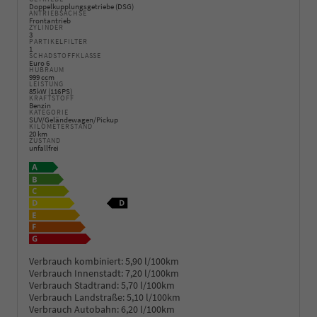
Doppelkupplungsgetriebe (DSG)
ANTRIEBSACHSE
Frontantrieb
ZYLINDER
3
PARTIKELFILTER
1
SCHADSTOFFKLASSE
Euro 6
HUBRAUM
999 ccm
LEISTUNG
85 kW (116 PS)
KRAFTSTOFF
Benzin
KATEGORIE
SUV/Geländewagen/Pickup
KILOMETERSTAND
20 km
ZUSTAND
unfallfrei
Verbrauch kombiniert:
5,90 l/100km
Verbrauch Innenstadt:
7,20 l/100km
Verbrauch Stadtrand:
5,70 l/100km
Verbrauch Landstraße:
5,10 l/100km
Verbrauch Autobahn:
6,20 l/100km