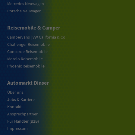
Mercedes Neuwagen
Porsche Neuwagen
Reisemobile & Camper
Campervans | VW California & Co.
Challenger Reisemobile
Concorde Reisemobile
Morelo Reisemobile
Phoenix Reisemobile
Automarkt Dinser
Über uns
Jobs & Karriere
Kontakt
Ansprechpartner
Für Händler (B2B)
Impressum