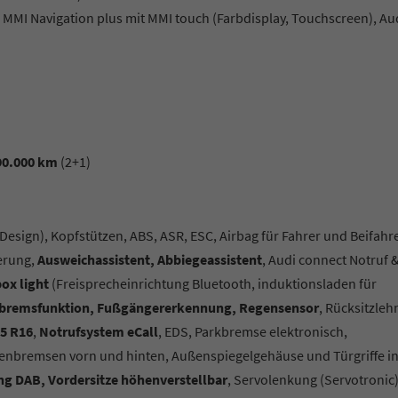
MMI Navigation plus mit MMI touch (Farbdisplay, Touchscreen), Au
 90.000 km
(2+1)
 Design)
, Kopfstützen, ABS, ASR, ESC, Airbag für Fahrer und Beifahre
ierung,
Ausweichassistent, Abbiegeassistent
, Audi connect Notruf 
ox light
(Freisprecheinrichtung Bluetooth, induktionsladen für
Notbremsfunktion, Fußgängererkennung, Regensensor
, Rücksitzleh
55 R16
,
Notrufsystem eCall
, EDS, Parkbremse elektronisch,
benbremsen vorn und hinten, Außenspiegelgehäuse und Türgriffe i
ng DAB, Vordersitze höhenverstellbar
, Servolenkung (Servotronic)