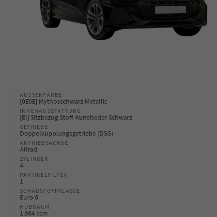
AUSSENFARBE
[0E0E] Mythosschwarz Metallic
INNENAUSSTATTUNG
[EI] Sitzbezug Stoff-Kunstleder Schwarz
GETRIEBE
Doppelkupplungsgetriebe (DSG)
ANTRIEBSACHSE
Allrad
ZYLINDER
4
PARTIKELFILTER
1
SCHADSTOFFKLASSE
Euro 6
HUBRAUM
1.984 ccm