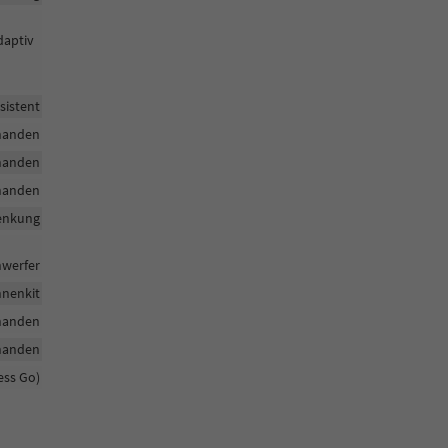
daptiv
sistent
handen
handen
handen
lenkung
nwerfer
nenkit
handen
handen
ess Go)