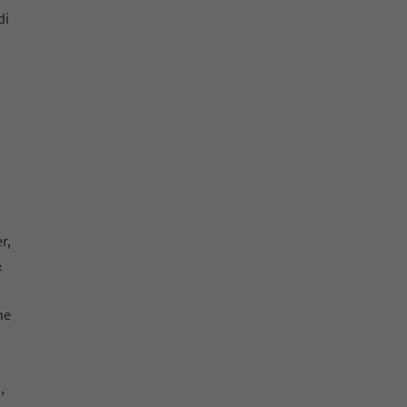
di
r,
&
ne
n
,