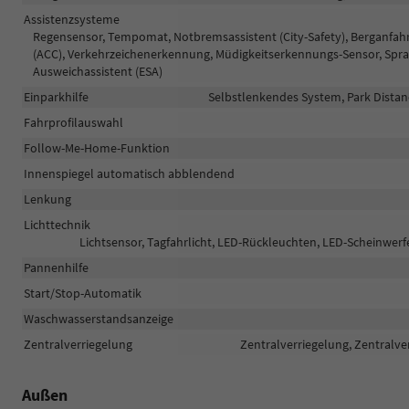
Assistenzsysteme
Regensensor, Tempomat, Notbremsassistent (City-Safety), Berganfa
(ACC), Verkehrzeichenerkennung, Müdigkeitserkennungs-Sensor, Spr
Ausweichassistent (ESA)
Einparkhilfe
Selbstlenkendes System, Park Distan
Fahrprofilauswahl
Follow-Me-Home-Funktion
Innenspiegel automatisch abblendend
Lenkung
Lichttechnik
Lichtsensor, Tagfahrlicht, LED-Rückleuchten, LED-Scheinwerfer
Pannenhilfe
Start/Stop-Automatik
Waschwasserstandsanzeige
Zentralverriegelung
Zentralverriegelung, Zentralve
Außen