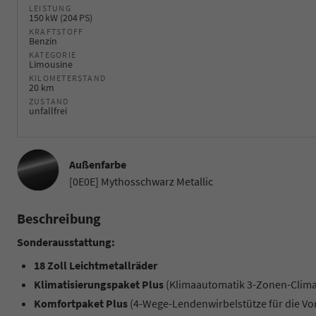
LEISTUNG
150 kW (204 PS)
KRAFTSTOFF
Benzin
KATEGORIE
Limousine
KILOMETERSTAND
20 km
ZUSTAND
unfallfrei
Außenfarbe
[0E0E] Mythosschwarz Metallic
Beschreibung
Sonderausstattung:
18 Zoll Leichtmetallräder
Klimatisierungspaket Plus
(Klimaautomatik 3-Zonen-Climat
Komfortpaket Plus
(4-Wege-Lendenwirbelstütze für die Vo