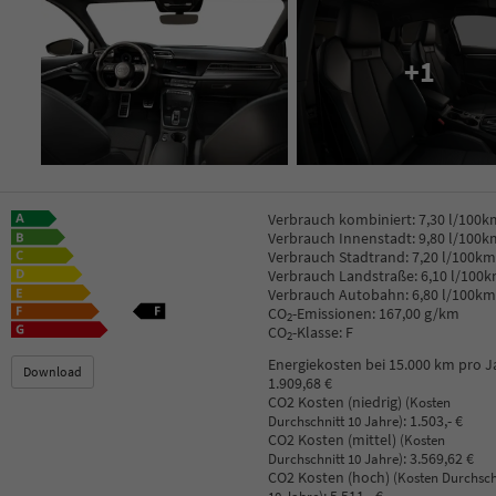
+1
Verbrauch kombiniert:
7,30 l/100k
Verbrauch Innenstadt:
9,80 l/100k
Verbrauch Stadtrand:
7,20 l/100km
Verbrauch Landstraße:
6,10 l/100
Verbrauch Autobahn:
6,80 l/100km
CO
-Emissionen:
167,00 g/km
2
CO
-Klasse:
F
2
Energiekosten bei 15.000 km pro J
Download
1.909,68 €
CO2 Kosten (niedrig)
(Kosten
:
1.503,- €
Durchschnitt 10 Jahre)
CO2 Kosten (mittel)
(Kosten
:
3.569,62 €
Durchschnitt 10 Jahre)
CO2 Kosten (hoch)
(Kosten Durchsch