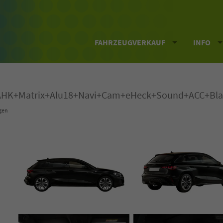
FAHRZEUGVERKAUF
INFO
3+AHK+Matrix+Alu18+Navi+Cam+eHeck+Sound+ACC+Bla
gen