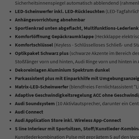
Sicherheitsinnenspiegel automatisch abblendend (rahmenl
LED-Scheinwerfer inkl. LED-Rückleuchten
(LED-Tagfahrlic
Anhängevorrichtung abnehmbar
Sportlenkrad unten abgeflacht, Multifunktions-Lederlen
Komfortöffnung Gepäckraumklappe
(Heckklappe elektris
Komfortschlüssel
(Keyless - Schlüsselloses Schließ- und S
Optikpaket Schwarz plus
(schwarze Akzente im Bereich des
Stoßfänger vorn und hinten, Audi Ringe vorn und hinten in 
Dekoreinlagen Aluminium Spektrum dunkel
Parkassistent plus mit Einparkhilfe mit Umgebungsanzei
Matrix-LED-Scheinwerfer
(blendfreies Fernlichtassistent "L
Adaptive Geschwindigkeitsregelung ACC ohne Geschwind
Audi Soundsystem
(10 Aktivlautsprecher, darunter ein Ce
Audi Connect
Audi Application Store inkl. Wireless App-Connect
S line Interieur mit Sportsitzen, Stoff/Kunstleder-Kombi
Kunstlederkombination Pulse mit geprägtem S auf den Vord