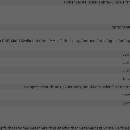
Höhenverstellbarer Fahrer- und Beifah
Sprachste
o DAB, Multi-Media-Interface (MMI), Farbdisplay, Android Auto, Apple CarPla
vor
vor
vor
Nav
Freisprecheinrichtung, Bluetooth, Induktionsladen für Smar
vor
vor
opfairbags Vorne, Beifahrerairbag abschaltbar, Seitenairbags Vorne, Beifahre