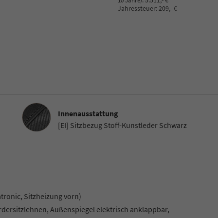
:
5.511,- €
10 Jahre)
Jahressteuer:
209,- €
Innenausstattung
Innenausstattung
[EI] Sitzbezug Stoff-Kunstleder Schwarz
ronic, Sitzheizung vorn)
rdersitzlehnen, Außenspiegel elektrisch anklappbar,