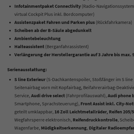
Infotainmentpaket Connectivity
(Radio-Navigationssystem 
virtual Cockpit Plus inkl. Bordcomputer)
Assistenzpaket Fahren und Parken plus
(Rückfahrkamera)
Scheiben ab der B-Säule abgedunkelt
Ambientebeleuchtung
Halteassistent
(Berganfahrassistent)
Verlängerung der Herstellergarantie auf 3 Jahre bis max.
Serienausstattung:
S line Exterieur
(S-Dachkantenspoiler, Stoßfänger im S line
Seitenairbag vorn mit Kopfairbag, Beifahrerairbag-Deaktiv
Service,
Audi drive select
(Fahrprofilauswahl),
Audi phone b
Smartphone, Sprachsteuerung),
Front Assist inkl. City-
geteilt umklappbar,
16 Zoll Leichtmetallräder, Reifen 205/
Wegfahrsperre elektronisch,
Reifendruckkontrolle
, Schei
Wagenfarbe,
Müdigkeitserkennung
,
Digitaler Radioempfa