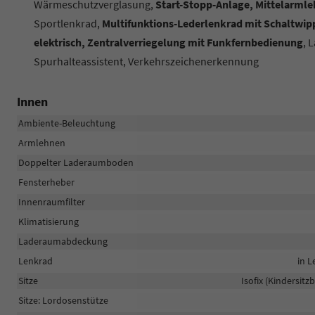
Wärmeschutzverglasung,
Start-Stopp-Anlage, Mittelarmle
Sportlenkrad,
Multifunktions-Lederlenkrad mit Schaltwipp
elektrisch, Zentralverriegelung mit Funkfernbedienung
, 
Spurhalteassistent, Verkehrszeichenerkennung
Innen
Ambiente-Beleuchtung
Armlehnen
Doppelter Laderaumboden
Fensterheber
Innenraumfilter
Klimatisierung
Laderaumabdeckung
Lenkrad
in L
Sitze
Isofix (Kindersitz
Sitze: Lordosenstütze