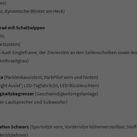
os)
ht, dynamische Blinker am Heck)
krad mit Schaltwippen
ch)
tartsystem)
 Audi Singleframe, der Zierleisten an den Seitenscheiben sowie de
Anthrazitgrau)
ge
(Parklenkassistent, ParkPilot vorn und hinten)
ight Assist", LED-Tagfahrlicht, LED-Rückleuchten)
igkeitsbegrenzer
(Geschwindigkeitsregelanlage)
nter-Lautsprecher und Subwoofer)
nation Schwarz
(Sportsitze vorn, Vordersitze höhenverstellbar, Stoff
ersitzlehnen)