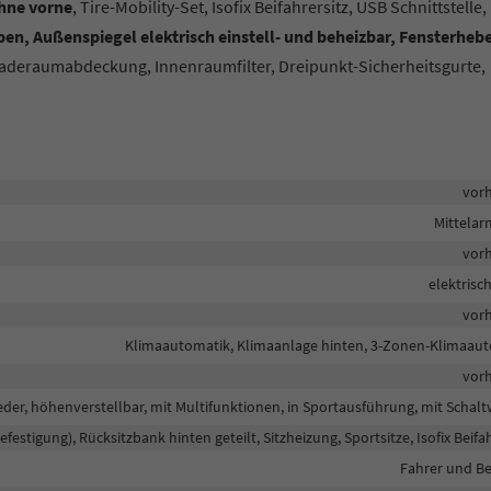
hne vorne
, Tire-Mobility-Set, Isofix Beifahrersitz, USB Schnittstelle,
en, Außenspiegel elektrisch einstell- und beheizbar, Fensterheb
Laderaumabdeckung, Innenraumfilter, Dreipunkt-Sicherheitsgurte,
vor
Mittela
vor
elektrisc
vor
Klimaautomatik, Klimaanlage hinten, 3-Zonen-Klimaau
vor
eder, höhenverstellbar, mit Multifunktionen, in Sportausführung, mit Schal
befestigung), Rücksitzbank hinten geteilt, Sitzheizung, Sportsitze, Isofix Beifa
Fahrer und Be