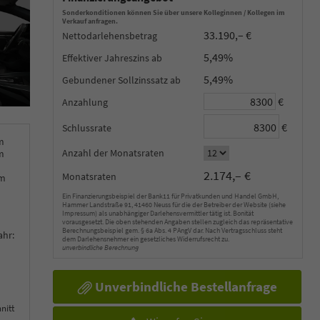
Sonderkonditionen können Sie über unsere Kolleginnen / Kollegen im
Verkauf anfragen.
33.190,– €
Nettodarlehensbetrag
5,49%
Effektiver Jahreszins
5,49%
Gebundener Sollzinssatz
€
Anzahlung
€
Schlussrate
m
Anzahl der Monatsraten
m
2.174,– €
Monatsraten
km
Ein Finanzierungsbeispiel der Bank11 für Privatkunden und Handel GmbH,
Hammer Landstraße 91, 41460 Neuss für die der Betreiber der Website (siehe
Impressum) als unabhängiger Darlehensvermittler tätig ist. Bonität
vorausgesetzt. Die oben stehenden Angaben stellen zugleich das repräsentative
Berechnungsbeispiel gem. § 6a Abs. 4 PAngV dar. Nach Vertragsschluss steht
ahr:
dem Darlehensnehmer ein gesetzliches Widerrufsrecht zu.
unverbindliche Berechnung
Unverbindliche Bestellanfrage
nitt