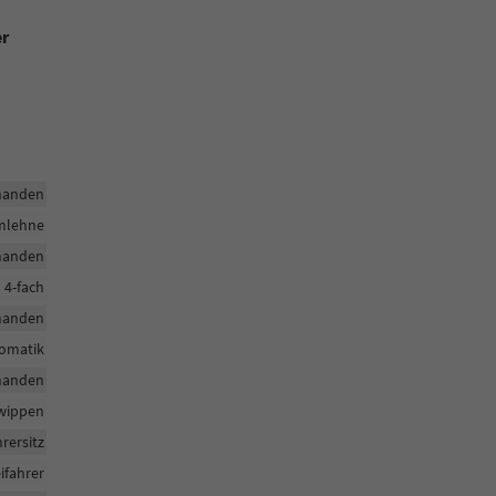
er
handen
rmlehne
handen
h 4-fach
handen
tomatik
handen
twippen
hrersitz
ifahrer