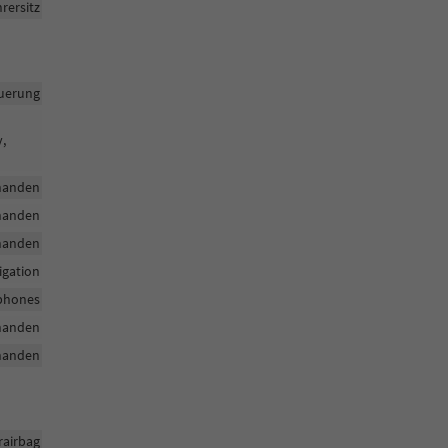
rersitz
uerung
y,
handen
handen
handen
igation
tphones
handen
handen
rairbag