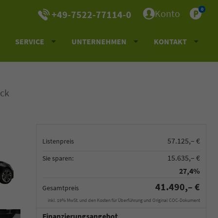
0
Konto
+49-7522-77114-0
SERVICE
UNTERNEHMEN
KONTAKT
ck
57.125,– €
Listenpreis
15.635,– €
Sie sparen:
27,4%
41.490,– €
Gesamtpreis
inkl. 19% MwSt. und den Kosten für Überführung und Original COC-Dokument
Finanzierungsangebot