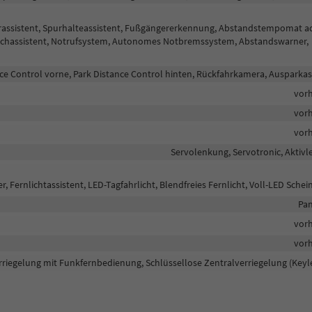
hrassistent, Spurhalteassistent, Fußgängererkennung, Abstandstempomat a
achassistent, Notrufsystem, Autonomes Notbremssystem, Abstandswarner,
ce Control vorne, Park Distance Control hinten, Rückfahrkamera, Ausparkas
vor
vor
vor
Servolenkung, Servotronic, Aktiv
, Fernlichtassistent, LED-Tagfahrlicht, Blendfreies Fernlicht, Voll-LED Schei
Pan
vor
vor
rriegelung mit Funkfernbedienung, Schlüssellose Zentralverriegelung (Keyl