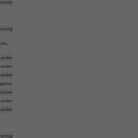
rersitz
uerung
Auto,
handen
handen
handen
igation
tphones
handen
handen
rairbag