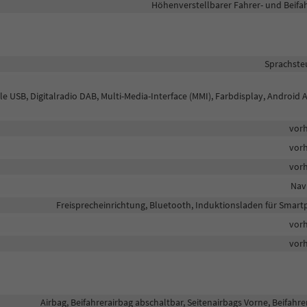
Höhenverstellbarer Fahrer- und Beifah
Sprachste
e USB, Digitalradio DAB, Multi-Media-Interface (MMI), Farbdisplay, Android 
vor
vor
vor
Nav
Freisprecheinrichtung, Bluetooth, Induktionsladen für Smar
vor
vor
Airbag, Beifahrerairbag abschaltbar, Seitenairbags Vorne, Beifahre