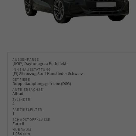
AUSSENFARBE
[6Y6Y] Daytonagrau Perleffekt
INNENAUSSTATTUNG
[EI] Sitzbezug Stoff-Kunstleder Schwarz
GETRIEBE
Doppelkupplungsgetriebe (DSG)
ANTRIEBSACHSE
Allrad
ZYLINDER
4
PARTIKELFILTER
1
SCHADSTOFFKLASSE
Euro 6
HUBRAUM
1.984 ccm