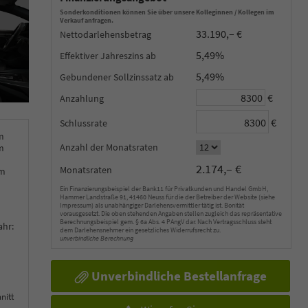
Sonderkonditionen können Sie über unsere Kolleginnen / Kollegen im
Verkauf anfragen.
33.190,– €
Nettodarlehensbetrag
5,49%
Effektiver Jahreszins
5,49%
Gebundener Sollzinssatz
€
Anzahlung
€
Schlussrate
m
Anzahl der Monatsraten
m
2.174,– €
Monatsraten
km
Ein Finanzierungsbeispiel der Bank11 für Privatkunden und Handel GmbH,
Hammer Landstraße 91, 41460 Neuss für die der Betreiber der Website (siehe
Impressum) als unabhängiger Darlehensvermittler tätig ist. Bonität
vorausgesetzt. Die oben stehenden Angaben stellen zugleich das repräsentative
Berechnungsbeispiel gem. § 6a Abs. 4 PAngV dar. Nach Vertragsschluss steht
ahr:
dem Darlehensnehmer ein gesetzliches Widerrufsrecht zu.
unverbindliche Berechnung
Unverbindliche Bestellanfrage
nitt