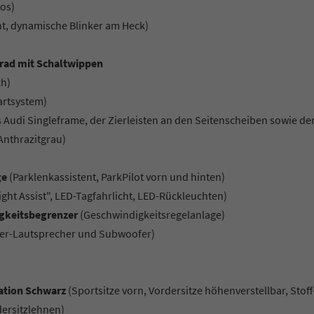
os)
ht, dynamische Blinker am Heck)
krad mit Schaltwippen
ch)
tartsystem)
 Audi Singleframe, der Zierleisten an den Seitenscheiben sowie de
Anthrazitgrau)
ge
(Parklenkassistent, ParkPilot vorn und hinten)
ight Assist", LED-Tagfahrlicht, LED-Rückleuchten)
igkeitsbegrenzer
(Geschwindigkeitsregelanlage)
nter-Lautsprecher und Subwoofer)
nation Schwarz
(Sportsitze vorn, Vordersitze höhenverstellbar, Stoff
ersitzlehnen)