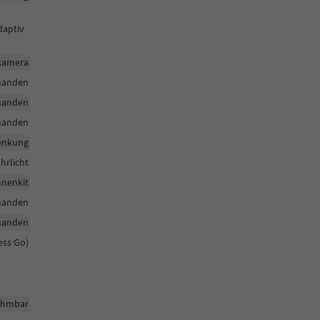
daptiv
rkamera
handen
handen
handen
lenkung
hrlicht
nenkit
handen
handen
ess Go)
ehmbar