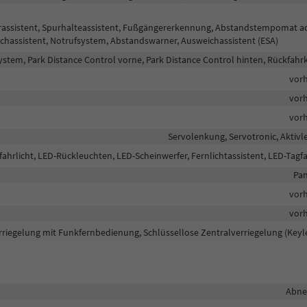
hrassistent, Spurhalteassistent, Fußgängererkennung, Abstandstempomat a
chassistent, Notrufsystem, Abstandswarner, Ausweichassistent (ESA)
stem, Park Distance Control vorne, Park Distance Control hinten, Rückfah
vor
vor
vor
Servolenkung, Servotronic, Aktiv
fahrlicht, LED-Rückleuchten, LED-Scheinwerfer, Fernlichtassistent, LED-Tagfa
Pan
vor
vor
rriegelung mit Funkfernbedienung, Schlüssellose Zentralverriegelung (Keyl
Abn