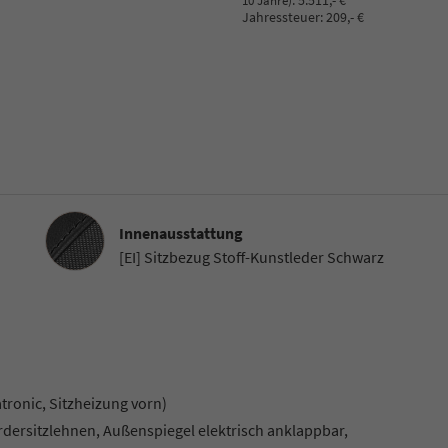
:
5.511,- €
10 Jahre)
Jahressteuer:
209,- €
Innenausstattung
Innenausstattung
[EI] Sitzbezug Stoff-Kunstleder Schwarz
ronic, Sitzheizung vorn)
rdersitzlehnen, Außenspiegel elektrisch anklappbar,