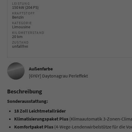
LEISTUNG
150 kW (204 PS)
KRAFTSTOFF
Benzin
KATEGORIE
Limousine
KILOMETERSTAND
20 km
ZUSTAND
unfallfrei
Außenfarbe
[6Y6Y] Daytonagrau Perleffekt
Beschreibung
Sonderausstattung:
18 Zoll Leichtmetallräder
Klimatisierungspaket Plus
(Klimaautomatik 3-Zonen-Climat
Komfortpaket Plus
(4-Wege-Lendenwirbelstütze für die Vo