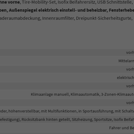
hne vorne
, Tire-Mobility-Set, Isofix Beifahrersitz, USB Schnittstelle,
en, Außenspiegel elektrisch einstell- und beheizbar, Fensterheb
Laderaumabdeckung, Innenraumfilter, Dreipunkt-Sicherheitsgurte,
vor
Mittela
vor
elektrisc
vor
Klimaanlage manuell, Klimaautomatik, 3-Zonen-Klimaau
vor
eder, höhenverstellbar, mit Multifunktionen, in Sportausführung, mit Schal
befestigung), Rücksitzbank hinten geteilt, Sitzheizung, Sportsitze, Isofix Beifa
Fahrer und Be