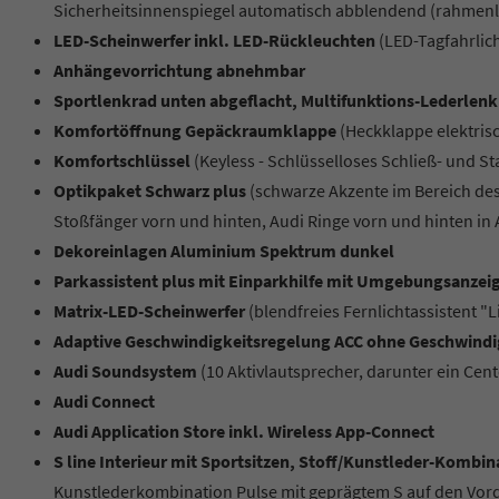
Sicherheitsinnenspiegel automatisch abblendend (rahmenl
LED-Scheinwerfer inkl. LED-Rückleuchten
(LED-Tagfahrlic
Anhängevorrichtung abnehmbar
Sportlenkrad unten abgeflacht, Multifunktions-Lederlen
Komfortöffnung Gepäckraumklappe
(Heckklappe elektris
Komfortschlüssel
(Keyless - Schlüsselloses Schließ- und S
Optikpaket Schwarz plus
(schwarze Akzente im Bereich des
Stoßfänger vorn und hinten, Audi Ringe vorn und hinten in 
Dekoreinlagen Aluminium Spektrum dunkel
Parkassistent plus mit Einparkhilfe mit Umgebungsanzei
Matrix-LED-Scheinwerfer
(blendfreies Fernlichtassistent "L
Adaptive Geschwindigkeitsregelung ACC ohne Geschwind
Audi Soundsystem
(10 Aktivlautsprecher, darunter ein Ce
Audi Connect
Audi Application Store inkl. Wireless App-Connect
S line Interieur mit Sportsitzen, Stoff/Kunstleder-Kombi
Kunstlederkombination Pulse mit geprägtem S auf den Vord