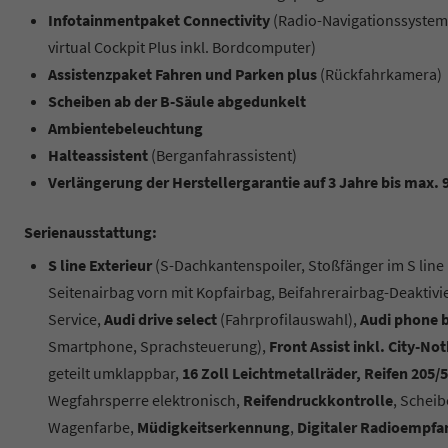
Infotainmentpaket Connectivity
(Radio-Navigationssystem 
virtual Cockpit Plus inkl. Bordcomputer)
Assistenzpaket Fahren und Parken plus
(Rückfahrkamera)
Scheiben ab der B-Säule abgedunkelt
Ambientebeleuchtung
Halteassistent
(Berganfahrassistent)
Verlängerung der Herstellergarantie auf 3 Jahre bis max.
Serienausstattung:
S line Exterieur
(S-Dachkantenspoiler, Stoßfänger im S line
Seitenairbag vorn mit Kopfairbag, Beifahrerairbag-Deaktiv
Service,
Audi drive select
(Fahrprofilauswahl),
Audi phone b
Smartphone, Sprachsteuerung),
Front Assist inkl. City-
geteilt umklappbar,
16 Zoll Leichtmetallräder, Reifen 205/
Wegfahrsperre elektronisch,
Reifendruckkontrolle
, Schei
Wagenfarbe,
Müdigkeitserkennung
,
Digitaler Radioempfa