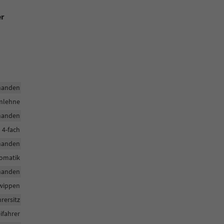
er
handen
rmlehne
handen
h 4-fach
handen
tomatik
handen
twippen
hrersitz
ifahrer