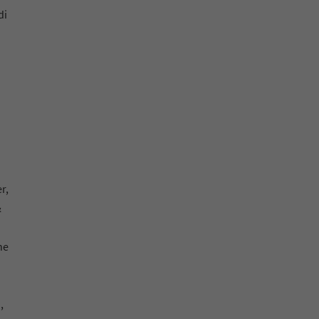
di
r,
&
ne
n
,