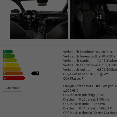
+1
Verbrauch kombiniert:
7,30 l/100k
Verbrauch Innenstadt:
9,80 l/100k
Verbrauch Stadtrand:
7,20 l/100km
Verbrauch Landstraße:
6,10 l/100
Verbrauch Autobahn:
6,80 l/100km
CO
-Emissionen:
167,00 g/km
2
CO
-Klasse:
F
2
Energiekosten bei 15.000 km pro J
Download
1.909,68 €
CO2 Kosten (niedrig)
(Kosten
:
1.503,- €
Durchschnitt 10 Jahre)
CO2 Kosten (mittel)
(Kosten
:
3.569,62 €
Durchschnitt 10 Jahre)
CO2 Kosten (hoch)
(Kosten Durchsch