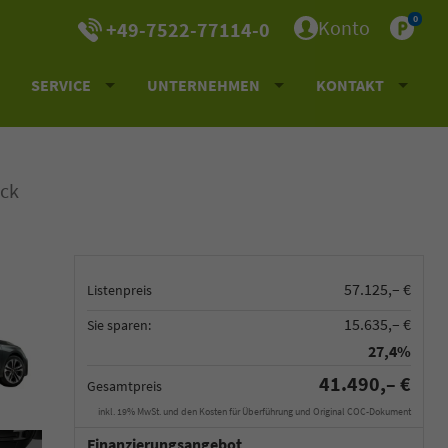
0
Konto
+49-7522-77114-0
SERVICE
UNTERNEHMEN
KONTAKT
ck
57.125,– €
Listenpreis
15.635,– €
Sie sparen:
27,4%
41.490,– €
Gesamtpreis
inkl. 19% MwSt. und den Kosten für Überführung und Original COC-Dokument
Finanzierungsangebot