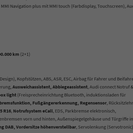
MMI Navigation plus mit MMI touch (Farbdisplay, Touchscreen), Au
 90.000 km
(2+1)
 Design)
, Kopfstützen, ABS, ASR, ESC, Airbag für Fahrer und Beifahre
ierung,
Ausweichassistent, Abbiegeassistent
, Audi connect Notruf 
ox light
(Freisprecheinrichtung Bluetooth, induktionsladen für
Notbremsfunktion, Fußgängererkennung, Regensensor
, Rücksitzleh
55 R16
,
Notrufsystem eCall
, EDS, Parkbremse elektronisch,
benbremsen vorn und hinten, Außenspiegelgehäuse und Türgriffe i
ng DAB, Vordersitze höhenverstellbar
, Servolenkung (Servotronic)