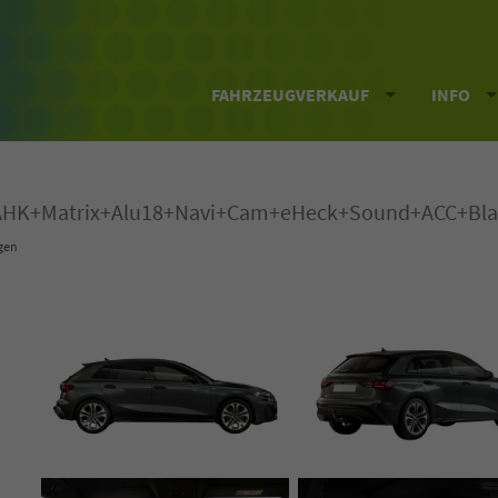
FAHRZEUGVERKAUF
INFO
3+AHK+Matrix+Alu18+Navi+Cam+eHeck+Sound+ACC+Bla
gen