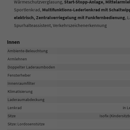
Wärmeschutzverglasung,
Start-Stopp-Anlage, Mittelarmle
Sportlenkrad,
Multifunktions-Lederlenkrad mit Schaltwipp
elektrisch, Zentralverriegelung mit Funkfernbedienung
, 
Spurhalteassistent, Verkehrszeichenerkennung
Innen
Ambiente-Beleuchtung
Armlehnen
Doppelter Laderaumboden
Fensterheber
Innenraumfilter
Klimatisierung
Laderaumabdeckung
Lenkrad
in L
Sitze
Isofix (Kindersitz
Sitze: Lordosenstütze