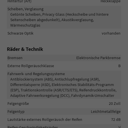
Hintertür (Art)
Heckklappe
Scheiben, Verglasung
Getönte Scheiben, Privacy Glass (Heckscheibe und hintere
Seitenscheiben abgedunkelt), Akustikverglasung,
Wärmeschutzglas
Schwarze Optik
vorhanden
Räder & Technik
Bremsen
Elektronische Parkbremse
Externe Rollgeräuschklasse
B
Fahrwerk- und Regelungssysteme
Antiblockiersystem (ABS), Antischlupfregelung (ASR),
Differentialsperre (ASD), Elektronisches Stabilitäts-Programm
(ESP), Traktionskontrolle (ASR/CTS/ETS), Reifendruckkontrolle,
Adaptive Fahrwerksregelung (DCC), Fahrdynamik-Umschalter
Felgengröße
20 Zoll
Felgentyp
Leichtmetallfelge
Lautstärke externes Rollgeräusch der Reifen
72 dB
Reifen-Geschwindigkeitsindex
V