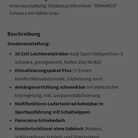
Innenausstattung: Sitzbezug Mikrofaser "DINAMICA"
Schwarz mit Nähte Grau
Beschreibung
Sonderausstattung:
20 Zoll Leichtmetallräder
Audi Sport Vielspeichen-S
Schwarz, glanzgedreht, Reifen 255/40 R20
Klimatisierungspaket Plus
(3-Zonen
Komfortklimaautomatik, Sitzheizung vorn)
An
hängevorrichtung schwenkbar
mit elektrischer
Entriegelung, inkl. Gespannstabilisierung
Multifunktions-Lederlenkrad beheizbar in
Sportausführung mit Schaltwippen
Panorama-Schiebedach
Komfortschlüssel ohne Safelock
(Keyless,
Schlüsselloses Schließ- und Startsystem)