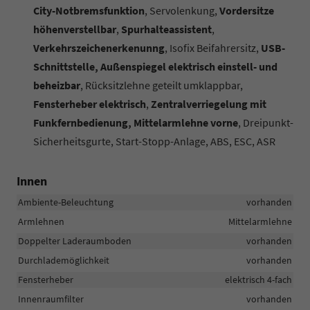
City-Notbremsfunktion
, Servolenkung,
Vordersitze
höhenverstellbar
,
Spurhalteassistent
,
Verkehrszeichenerkenunng
, Isofix Beifahrersitz,
USB-
Schnittstelle, Außenspiegel elektrisch einstell- und
beheizbar
, Rücksitzlehne geteilt umklappbar,
Fensterheber elektrisch
,
Zentralverriegelung mit
Funkfernbedienung, Mittelarmlehne vorne
, Dreipunkt-
Sicherheitsgurte, Start-Stopp-Anlage, ABS, ESC, ASR
Innen
Ambiente-Beleuchtung
vorhanden
Armlehnen
Mittelarmlehne
Doppelter Laderaumboden
vorhanden
Durchlademöglichkeit
vorhanden
Fensterheber
elektrisch 4-fach
Innenraumfilter
vorhanden