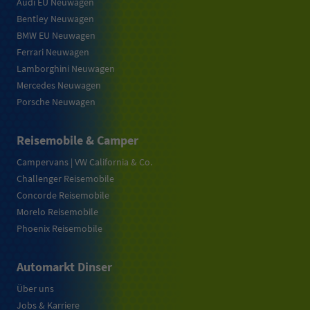
Audi EU Neuwagen
Bentley Neuwagen
BMW EU Neuwagen
Ferrari Neuwagen
Lamborghini Neuwagen
Mercedes Neuwagen
Porsche Neuwagen
Reisemobile & Camper
Campervans | VW California & Co.
Challenger Reisemobile
Concorde Reisemobile
Morelo Reisemobile
Phoenix Reisemobile
Automarkt Dinser
Über uns
Jobs & Karriere