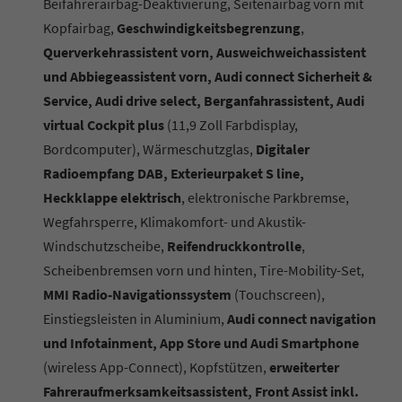
Beifahrerairbag-Deaktivierung, Seitenairbag vorn mit
Kopfairbag,
Geschwindigkeitsbegrenzung
,
Querverkehrassistent vorn, Ausweichweichassistent
und Abbiegeassistent vorn, Audi connect Sicherheit &
Service, Audi drive select, Berganfahrassistent, Audi
virtual Cockpit plus
(11,9 Zoll Farbdisplay,
Bordcomputer), Wärmeschutzglas,
Digitaler
Radioempfang DAB, Exterieurpaket S line,
Heckklappe elektrisch
, elektronische Parkbremse,
Wegfahrsperre, Klimakomfort- und Akustik-
Windschutzscheibe,
Reifendruckkontrolle
,
Scheibenbremsen vorn und hinten, Tire-Mobility-Set,
MMI Radio-Navigationssystem
(Touchscreen),
Einstiegsleisten in Aluminium,
Audi connect navigation
und Infotainment, App Store und Audi Smartphone
(wireless App-Connect), Kopfstützen,
erweiterter
Fahreraufmerksamkeitsassistent, Front Assist inkl.