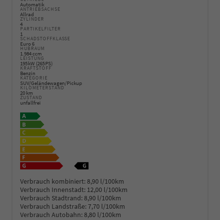
Automatik
ANTRIEBSACHSE
Allrad
ZYLINDER
4
PARTIKELFILTER
1
SCHADSTOFFKLASSE
Euro 6
HUBRAUM
1.984 ccm
LEISTUNG
195 kW (265 PS)
KRAFTSTOFF
Benzin
KATEGORIE
SUV/Geländewagen/Pickup
KILOMETERSTAND
20 km
ZUSTAND
unfallfrei
Verbrauch kombiniert:
8,90 l/100km
Verbrauch Innenstadt:
12,00 l/100km
Verbrauch Stadtrand:
8,90 l/100km
Verbrauch Landstraße:
7,70 l/100km
Verbrauch Autobahn:
8,80 l/100km