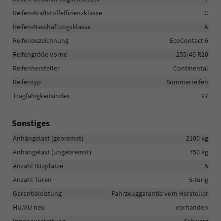
Reifen-Kraftstoffeffizienzklasse
C
Reifen-Nasshaftungsklasse
A
Reifenbezeichnung
EcoContact 6
Reifengröße vorne
255/40 R20
Reifenhersteller
Continental
Reifentyp
Sommerreifen
Tragfähigkeitsindex
97
Sonstiges
Anhängelast (gebremst)
2100 kg
Anhängelast (ungebremst)
750 kg
Anzahl Sitzplätze
5
Anzahl Türen
5-türig
Garantieleistung
Fahrzeuggarantie vom Hersteller
HU/AU neu
vorhanden
Innenausstattung
Schwarz