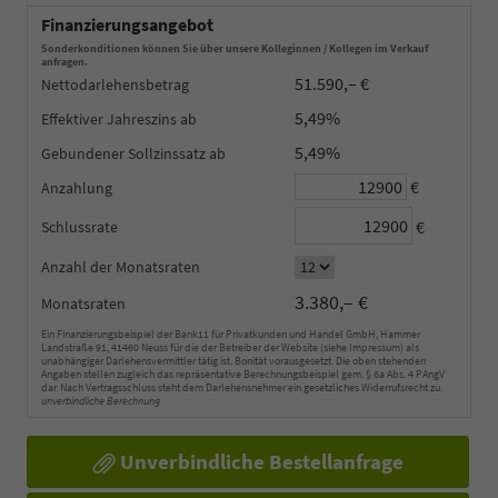
Finanzierungsangebot
Sonderkonditionen können Sie über unsere Kolleginnen / Kollegen im Verkauf
anfragen.
51.590,– €
Nettodarlehensbetrag
5,49%
Effektiver Jahreszins
5,49%
Gebundener Sollzinssatz
€
Anzahlung
€
Schlussrate
Anzahl der Monatsraten
3.380,– €
Monatsraten
Ein Finanzierungsbeispiel der Bank11 für Privatkunden und Handel GmbH, Hammer
Landstraße 91, 41460 Neuss für die der Betreiber der Website (siehe Impressum) als
unabhängiger Darlehensvermittler tätig ist. Bonität vorausgesetzt. Die oben stehenden
Angaben stellen zugleich das repräsentative Berechnungsbeispiel gem. § 6a Abs. 4 PAngV
dar. Nach Vertragsschluss steht dem Darlehensnehmer ein gesetzliches Widerrufsrecht zu.
unverbindliche Berechnung
Unverbindliche Bestellanfrage