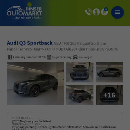
0
Audi Q3 Sportback
NEU TFSI 265 PS quattro S line
Pano+TechPro+Matrix+AHK+HUD+Alu20+KlimaPlus+DCC+SONOS
Fahrzeugnummer:
31706
Lagerfahrzeug
Neuwagen
+16
AUSSENFARBE
[6Y6Y] Daytonagrau Perleffekt
INNENAUSSTATTUNG
Innenausstattung: Sitzbezug Mikrofaser "DINAMICA" Schwarz mit Nähte Grau
GETRIEBE