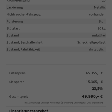
Kilometerstand
20
Lackierung
Metallic
Nichtraucher-Fahrzeug
vorhanden
Polsterung
Stoff
Stützlast
90 kg
Zustand
unfallfrei
Zustand, Beschaffenheit
Scheckheftgepflegt
Zustand, Fahrfähigkeit
fahrtauglich
65.355,– €
Listenpreis
15.365,– €
Sie sparen:
23,5%
49.990,– €
Gesamtpreis
inkl. 19% MwSt. und den Kosten für Überführung und Original COC-Dokument
Finanzierungsangebot