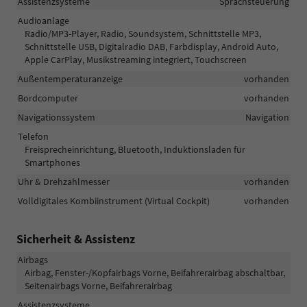
Assistenzsysteme
Sprachsteuerung
Audioanlage
Radio/MP3-Player, Radio, Soundsystem, Schnittstelle MP3,
Schnittstelle USB, Digitalradio DAB, Farbdisplay, Android Auto,
Apple CarPlay, Musikstreaming integriert, Touchscreen
Außentemperaturanzeige
vorhanden
Bordcomputer
vorhanden
Navigationssystem
Navigation
Telefon
Freisprecheinrichtung, Bluetooth, Induktionsladen für
Smartphones
Uhr & Drehzahlmesser
vorhanden
Volldigitales Kombiinstrument (Virtual Cockpit)
vorhanden
Sicherheit & Assistenz
Airbags
Airbag, Fenster-/Kopfairbags Vorne, Beifahrerairbag abschaltbar,
Seitenairbags Vorne, Beifahrerairbag
Assistenzsysteme