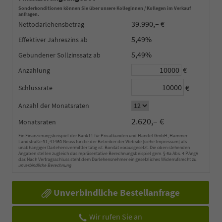
Sonderkonditionen können Sie über unsere Kolleginnen / Kollegen im Verkauf
anfragen.
39.990,– €
Nettodarlehensbetrag
5,49%
Effektiver Jahreszins
5,49%
Gebundener Sollzinssatz
€
Anzahlung
€
Schlussrate
Anzahl der Monatsraten
2.620,– €
Monatsraten
Ein Finanzierungsbeispiel der Bank11 für Privatkunden und Handel GmbH, Hammer
Landstraße 91, 41460 Neuss für die der Betreiber der Website (siehe Impressum) als
unabhängiger Darlehensvermittler tätig ist. Bonität vorausgesetzt. Die oben stehenden
Angaben stellen zugleich das repräsentative Berechnungsbeispiel gem. § 6a Abs. 4 PAngV
dar. Nach Vertragsschluss steht dem Darlehensnehmer ein gesetzliches Widerrufsrecht zu.
unverbindliche Berechnung
Unverbindliche Bestellanfrage
Wir rufen Sie an