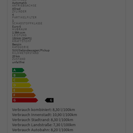
Automatik
ANTRIEBSACHSE
Allrad
ZYLINDER
4
PARTIKELFILTER
1
SCHADSTOFFKLASSE
Euro 6
HUBRAUM
1.984 ccm
LEISTUNG
150 kW (204 PS)
KRAFTSTOFF
Benzin
KATEGORIE
SUV/Geländewagen/Pickup
KILOMETERSTAND
20 km
ZUSTAND
unfallfrei
Verbrauch kombiniert:
8,30 l/100km
Verbrauch Innenstadt:
10,90 l/100km
Verbrauch Stadtrand:
8,30 l/100km
Verbrauch Landstraße:
7,30 l/100km
Verbrauch Autobahn:
8,20 l/100km