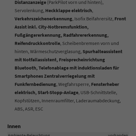
Distanzanzeige
(ParkPilot vorn und hinten),
Servolenkung,
Heckklappe elektrisch
,
Verkehrszeichenerkennung
, Isofix Beifahrersitz,
Front
Assist inkl. City-Notbremsfunktion,
Fußgängererkennung, Radfahrererkennung,
Reifendruckkontrolle
, Scheibenbremsen vorn und
hinten, Wärmeschutzverglasung,
Spurhalteassistent
mit Notfallassistent, Freisprecheinrichtung
Bluetooth, Telefonablage mit induktionsladen für
Smartphones Zentralverriegelung mit
Funkfernbedienung
, Wegfahrsperre,
Fensterheber
elektrisch, Start-Stopp-Anlage
, USB-Schnittstelle,
Kopfstützen, Innenraumfilter, Laderaumabdeckung,
ABS, ASR, ESC
Innen
Ambiente-Beleuchtung
vorhanden