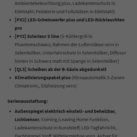
Ambientebeleuchtung plus, Ladekantenschutz in
Edelstahl, Pedalerie und Fußstützen in Edelstahl)
[PX2] LED-Scheinwerfer plus und LED-Rückleuchten
pro
[PY2] Exterieur S line
(S-Kühlergrill in
Phantomschwarz, Rahmen der Lufteinlässe vorn in
Selenitsilber, Unterfahrschutz in Selenitsilber, Diffusor
hinten in Schwarz matt mit Spange in Selenitsilber)
[QL5] Scheiben ab der B-Säule abgedunkelt
Klimatisierungspaket plus
(Klimaautomatik 3-Zonen-
Climatronic, Sitzheizung vorn)
Serienausstattung:
Außenspiegel elektrisch einstell- und beheizbar,
Lichtsensor
, Coming/Leaving Home Funktion,
Ladekantenschutz in Kunststoff, LED-Tagfahrlicht,
Dachhimmel Stoff, Mittelarmlehne vorn, Airbag für