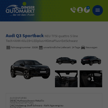
0
Audi Q3 Sportback
NEU TFSI quattro S line
Tech+AHK+Alu19+LEDplus+KlimaPlus+ExtSchwarz
Fahrzeugnummer:
31636
unverbindliche Lieferzeit:
14 Tage
Neuwagen
+1
AUSSENFARBE
[0E0E] Mythosschwarz Metallic
INNENAUSSTATTUNG
[JW] Sitzbezug Stoff Schwarz - Naht Agavengrau
GETRIEBE