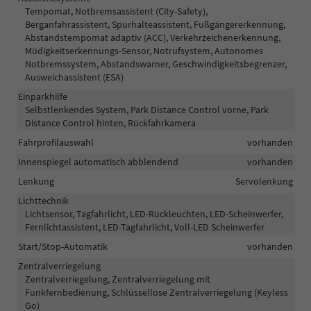
Tempomat, Notbremsassistent (City-Safety),
Berganfahrassistent, Spurhalteassistent, Fußgängererkennung,
Abstandstempomat adaptiv (ACC), Verkehrzeichenerkennung,
Müdigkeitserkennungs-Sensor, Notrufsystem, Autonomes
Notbremssystem, Abstandswarner, Geschwindigkeitsbegrenzer,
Ausweichassistent (ESA)
Einparkhilfe
Selbstlenkendes System, Park Distance Control vorne, Park
Distance Control hinten, Rückfahrkamera
Fahrprofilauswahl
vorhanden
Innenspiegel automatisch abblendend
vorhanden
Lenkung
Servolenkung
Lichttechnik
Lichtsensor, Tagfahrlicht, LED-Rückleuchten, LED-Scheinwerfer,
Fernlichtassistent, LED-Tagfahrlicht, Voll-LED Scheinwerfer
Start/Stop-Automatik
vorhanden
Zentralverriegelung
Zentralverriegelung, Zentralverriegelung mit
Funkfernbedienung, Schlüssellose Zentralverriegelung (Keyless
Go)