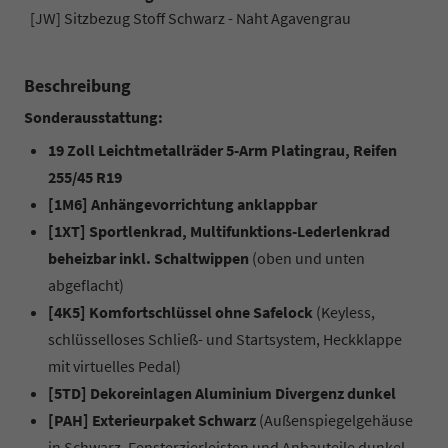
[JW] Sitzbezug Stoff Schwarz - Naht Agavengrau
Beschreibung
Sonderausstattung:
19 Zoll Leichtmetallräder 5-Arm Platingrau, Reifen
255/45 R19
[1M6] Anhängevorrichtung anklappbar
[1XT] Sportlenkrad, Multifunktions-Lederlenkrad
beheizbar inkl. Schaltwippen
(oben und unten
abgeflacht)
[4K5] Komfortschlüssel ohne Safelock
(Keyless,
schlüsselloses Schließ- und Startsystem, Heckklappe
mit virtuelles Pedal)
[5TD] Dekoreinlagen Aluminium Divergenz dunkel
[PAH] Exterieurpaket Schwarz
(Außenspiegelgehäuse
in Schwarz, Fensterzierleisten und Anbauteile dunkel,