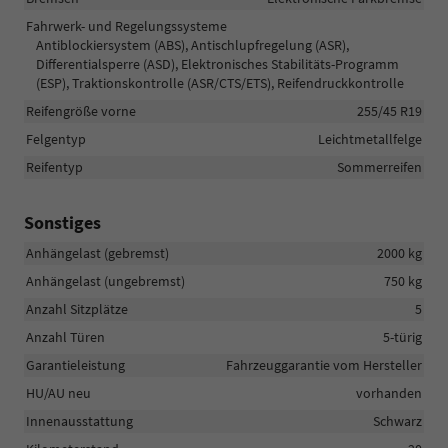
Fahrwerk- und Regelungssysteme
Antiblockiersystem (ABS), Antischlupfregelung (ASR),
Differentialsperre (ASD), Elektronisches Stabilitäts-Programm
(ESP), Traktionskontrolle (ASR/CTS/ETS), Reifendruckkontrolle
Reifengröße vorne
255/45 R19
Felgentyp
Leichtmetallfelge
Reifentyp
Sommerreifen
Sonstiges
Anhängelast (gebremst)
2000 kg
Anhängelast (ungebremst)
750 kg
Anzahl Sitzplätze
5
Anzahl Türen
5-türig
Garantieleistung
Fahrzeuggarantie vom Hersteller
HU/AU neu
vorhanden
Innenausstattung
Schwarz