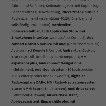
Fahrer und Beifahrer, Seitenairbag vorn mit Kopfairbag,
Beifahrerairbag-Deaktivierung,
Rücksitzbank plus
(die
Rücksitzlehne ist im Verhältnis 40:20:40 teilbar und
vollständig umklappbar),
Vordersitze
höhenverstellbar
,
Audi Application Store und
Smartphone-Interface
(wireless App-Connect),
Audi
connect Notruf & Service mit Audi
(Notrufsystem eCall),
Audi connect Remote & Control,
Audi virtual Cockpit
plus
(11,9 Zoll Farbdisplay, Bordcomputer),
MMI
experience plus, Audi connect Navigation &
Infotainment, Audi Soundsystem
(10 Lautsprecher
inkl. Centerspeaker und Subwoofer),
Digitaler
Radioempfang DAB+, MMI Radio-Navigationssystem
plus mit MMI touch
(Touchscreen),
Audi drive select
(Fahrmodusauswahl),
Ausweichassistent,
Abbiegeassistent
,
Einparkhilfe plus mit