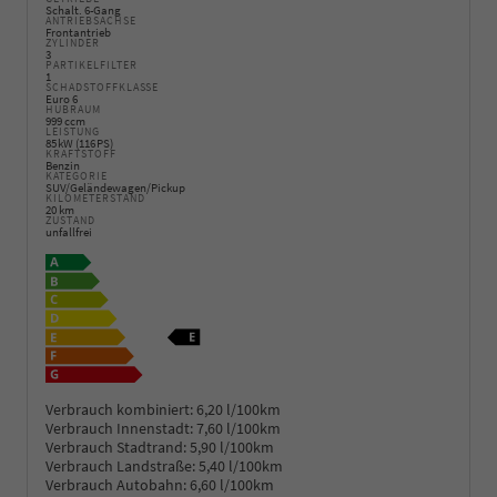
Schalt. 6-Gang
ANTRIEBSACHSE
Frontantrieb
ZYLINDER
3
PARTIKELFILTER
1
SCHADSTOFFKLASSE
Euro 6
HUBRAUM
999 ccm
LEISTUNG
85 kW (116 PS)
KRAFTSTOFF
Benzin
KATEGORIE
SUV/Geländewagen/Pickup
KILOMETERSTAND
20 km
ZUSTAND
unfallfrei
Verbrauch kombiniert:
6,20 l/100km
Verbrauch Innenstadt:
7,60 l/100km
Verbrauch Stadtrand:
5,90 l/100km
Verbrauch Landstraße:
5,40 l/100km
Verbrauch Autobahn:
6,60 l/100km