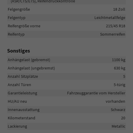
(ASR/CTS/ETS), Reifendruckkontrolle
Felgengröße
18 Zoll
Felgentyp
Leichtmetallfelge
Reifengröße vorne
215/45 R18
Reifentyp
Sommerreifen
Sonstiges
Anhängelast (gebremst)
1100 kg
Anhängelast (ungebremst)
630 kg
Anzahl Sitzplätze
5
Anzahl Türen
5-türig
Garantieleistung
Fahrzeuggarantie vom Hersteller
HU/AU neu
vorhanden
Innenausstattung
Schwarz
Kilometerstand
20
Lackierung
Metallic