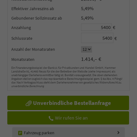
5,49%
Effektiver Jahreszins
5,49%
Gebundener Sollzinssatz
€
Anzahlung
€
Schlussrate
Anzahl der Monatsraten
1.414,– €
Monatsraten
Ein Finanzierungsbeispiel der Bank11 für Privatkunden und Handel GmbH, Hammer
Landstraße 91, 41460 Neuss für die der Betreiber der Website (siehe Impressum) als
unabhängiger Darlehensvermittler tätig ist. Bonität vorausgesetzt. Die oben stehenden
Angaben stellen zugleich das repräsentative Berechnungsbeispiel gem. § 6a Abs. 4 PAngV
dar. Nach Vertragsschluss steht dem Darlehensnehmer ein gesetzliches Widerrufsrecht zu.
unverbindliche Berechnung
Unverbindliche Bestellanfrage
Wir rufen Sie an
Fahrzeug parken