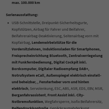
max. 100.000 km
Serienausstattung:
USB-Schnittstelle, Dreipunkt-Sicherheitsgurte,
Kopfstützen, Airbag für Fahrer und Beifahrer,
Beifahrerairbag-Deaktivierung, Seitenairbag vorn mit
Kopfairbag,
Lendenwirbelstütze für die
Vordersitzlehnen, Induktionsladen für Smartphones,
Freisprecheinrichtung Bluetooth, Zentralverriegelung
mit Funkfernbedienung, Digital Cockpit inkl.
Bordcomputer, Digitaler Radioempfang DAB+,
Notrufsystem eCall, Außenspiegel elektrisch einstell-
und beheizbar, , Fensterheber vorn und hinten
elektrisch
, Servolenkung, ESC, ABS, ASR, EDS, EBV, MSR,
Berganfahrassistent
,
Front Assist inkl. City-
Notbremsfunktion
, Wegfahrsperre, Isofix Beifahrersitz,
Reifendruckkontrolle
, Gepäckraumabdeckung,