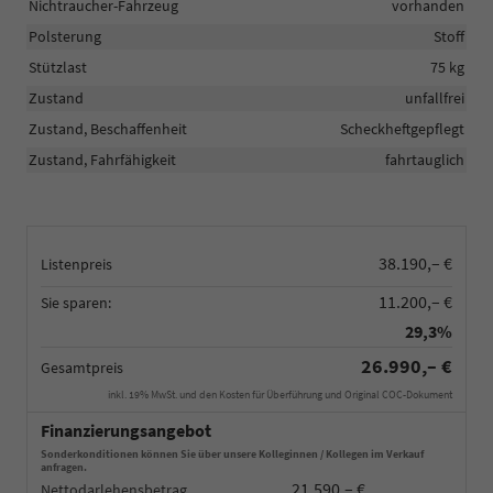
Nichtraucher-Fahrzeug
vorhanden
Polsterung
Stoff
Stützlast
75 kg
Zustand
unfallfrei
Zustand, Beschaffenheit
Scheckheftgepflegt
Zustand, Fahrfähigkeit
fahrtauglich
38.190,– €
Listenpreis
11.200,– €
Sie sparen:
29,3%
26.990,– €
Gesamtpreis
inkl. 19% MwSt. und den Kosten für Überführung und Original COC-Dokument
Finanzierungsangebot
Sonderkonditionen können Sie über unsere Kolleginnen / Kollegen im Verkauf
anfragen.
21.590,– €
Nettodarlehensbetrag