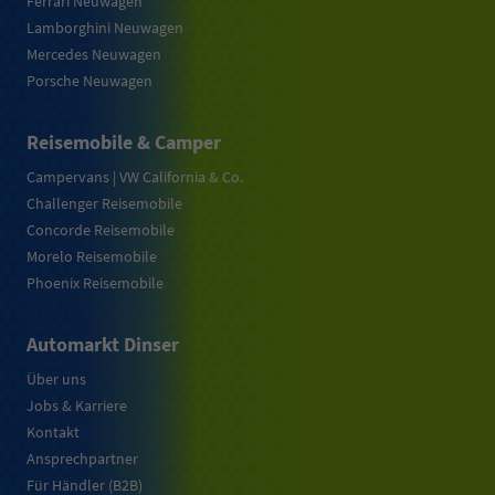
Ferrari Neuwagen
Lamborghini Neuwagen
Mercedes Neuwagen
Porsche Neuwagen
Reisemobile & Camper
Campervans | VW California & Co.
Challenger Reisemobile
Concorde Reisemobile
Morelo Reisemobile
Phoenix Reisemobile
Automarkt Dinser
Über uns
Jobs & Karriere
Kontakt
Ansprechpartner
Für Händler (B2B)