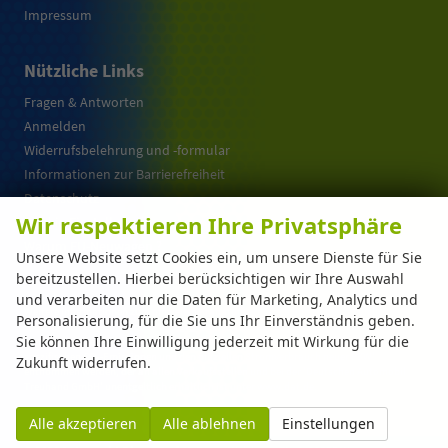
Impressum
Nützliche Links
Fragen & Antworten
Anmelden
Widerrufsbelehrung und -formular
Informationen zur Barrierefreiheit
Datenschutz
Wir respektieren Ihre Privatsphäre
Cookie-Einstellungen
Warum EU-Neuwagen ?
Unsere Website setzt Cookies ein, um unsere Dienste für Sie
bereitzustellen. Hierbei berücksichtigen wir Ihre Auswahl
und verarbeiten nur die Daten für Marketing, Analytics und
Weitere Informationen zum offiziellen Kraftstoffverbrauch und zu den offiziellen
Personalisierung, für die Sie uns Ihr Einverständnis geben.
spezifischen CO
-Emissionen und gegebenenfalls zum Stromverbrauch neuer PKW
2
Sie können Ihre Einwilligung jederzeit mit Wirkung für die
können dem 'Leitfaden über den offiziellen Kraftstoffverbrauch, die offiziellen
spezifischen CO
-Emissionen und den offiziellen Stromverbrauch neuer PKW'
Zukunft widerrufen.
2
entnommen werden, der an allen Verkaufsstellen und bei der 'Deutschen Automobil
Treuhand GmbH' unentgeltlich erhältlich ist unter www.dat.de.
Alle akzeptieren
Alle ablehnen
Einstellungen