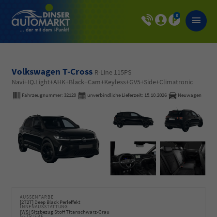
0
Volkswagen T-Cross
R-Line 115PS
Navi+IQ.Light+AHK+Black+Cam+Keyless+GV5+Side+Climatronic
Fahrzeugnummer:
32129
unverbindliche Lieferzeit:
15.10.2026
Neuwagen
AUSSENFARBE
[2T2T] Deep Black Perleffekt
INNENAUSSTATTUNG
[WS] Sitzbezug Stoff Titanschwarz-Grau
GETRIEBE