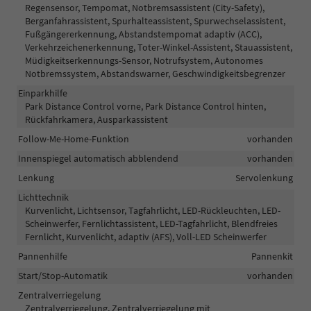
Regensensor, Tempomat, Notbremsassistent (City-Safety),
Berganfahrassistent, Spurhalteassistent, Spurwechselassistent,
Fußgängererkennung, Abstandstempomat adaptiv (ACC),
Verkehrzeichenerkennung, Toter-Winkel-Assistent, Stauassistent,
Müdigkeitserkennungs-Sensor, Notrufsystem, Autonomes
Notbremssystem, Abstandswarner, Geschwindigkeitsbegrenzer
Einparkhilfe
Park Distance Control vorne, Park Distance Control hinten,
Rückfahrkamera, Ausparkassistent
Follow-Me-Home-Funktion
vorhanden
Innenspiegel automatisch abblendend
vorhanden
Lenkung
Servolenkung
Lichttechnik
Kurvenlicht, Lichtsensor, Tagfahrlicht, LED-Rückleuchten, LED-
Scheinwerfer, Fernlichtassistent, LED-Tagfahrlicht, Blendfreies
Fernlicht, Kurvenlicht, adaptiv (AFS), Voll-LED Scheinwerfer
Pannenhilfe
Pannenkit
Start/Stop-Automatik
vorhanden
Zentralverriegelung
Zentralverriegelung, Zentralverriegelung mit