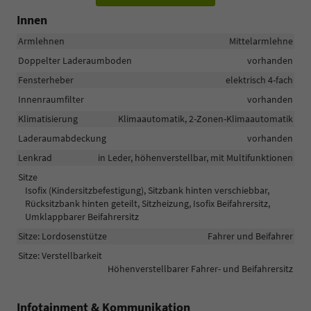
Innen
Armlehnen
Mittelarmlehne
Doppelter Laderaumboden
vorhanden
Fensterheber
elektrisch 4-fach
Innenraumfilter
vorhanden
Klimatisierung
Klimaautomatik, 2-Zonen-Klimaautomatik
Laderaumabdeckung
vorhanden
Lenkrad
in Leder, höhenverstellbar, mit Multifunktionen
Sitze
Isofix (Kindersitzbefestigung), Sitzbank hinten verschiebbar,
Rücksitzbank hinten geteilt, Sitzheizung, Isofix Beifahrersitz,
Umklappbarer Beifahrersitz
Sitze: Lordosenstütze
Fahrer und Beifahrer
Sitze: Verstellbarkeit
Höhenverstellbarer Fahrer- und Beifahrersitz
Infotainment & Kommunikation