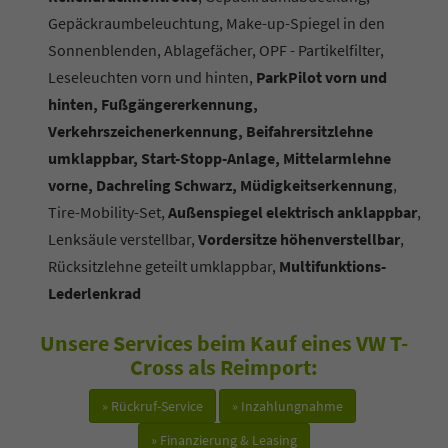
Gepäckraumbeleuchtung, Make-up-Spiegel in den
Sonnenblenden, Ablagefächer, OPF - Partikelfilter,
Leseleuchten vorn und hinten,
ParkPilot vorn und
hinten, Fußgängererkennung,
Verkehrszeichenerkennung, Beifahrersitzlehne
umklappbar, Start-Stopp-Anlage, Mittelarmlehne
vorne, Dachreling Schwarz, Müdigkeitserkennung
,
Tire-Mobility-Set,
Außenspiegel elektrisch anklappbar
,
Lenksäule verstellbar,
Vordersitze höhenverstellbar
,
Rücksitzlehne geteilt umklappbar,
Multifunktions-
Lederlenkrad
Unsere Services beim Kauf eines VW T-
Cross als Reimport:
» Rückruf-Service
» Inzahlungnahme
» Finanzierung & Leasing