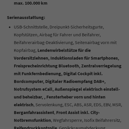
max. 100.000 km
Serienausstattung:
USB-Schnittstelle, Dreipunkt-Sicherheitsgurte,
Kopfstützen, Airbag für Fahrer und Beifahrer,
Beifahrerairbag-Deaktivierung, Seitenairbag vorn mit
Kopfairbag,
Lendenwirbelstütze für die
Vordersitzlehnen, Induktionsladen für Smartphones,
Freisprecheinrichtung Bluetooth, Zentralverriegelung
mit Funkfernbedienung, Digital Cockpit inkl.
Bordcomputer, Digitaler Radioempfang DAB+,
Notrufsystem eCall, Außenspiegel elektrisch einstell-
und beheizbar, , Fensterheber vorn und hinten
elektrisch
, Servolenkung, ESC, ABS, ASR, EDS, EBV, MSR,
Berganfahrassistent
,
Front Assist inkl. City-
Notbremsfunktion
, Wegfahrsperre, Isofix Beifahrersitz,
Reifendruckkontrolle
, Gepäckraumabdeckung,