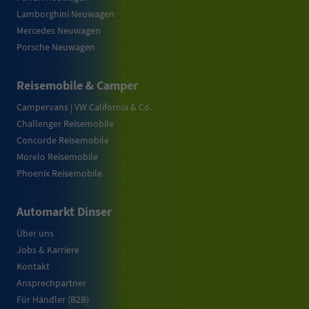
Lamborghini Neuwagen
Mercedes Neuwagen
Porsche Neuwagen
Reisemobile & Camper
Campervans | VW California & Co.
Challenger Reisemobile
Concorde Reisemobile
Morelo Reisemobile
Phoenix Reisemobile
Automarkt Dinser
Über uns
Jobs & Karriere
Kontakt
Ansprechpartner
Für Händler (B2B)