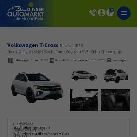
0
Volkswagen T-Cross
R-Line 115PS
Navi+IQ.Light+AHK+Black+Cam+Keyless+GV5+Side+Climatronic
Fahrzeugnummer:
32132
unverbindliche Lieferzeit:
15.10.2026
Neuwagen
AUSSENFARBE
[8E8E] Reflexsilber Metallic
INNENAUSSTATTUNG
[WS] Sitzbezug Stoff Titanschwarz-Grau
GETRIEBE