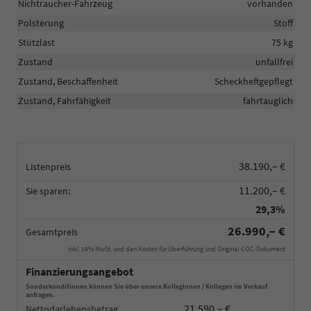
Nichtraucher-Fahrzeug
vorhanden
Polsterung
Stoff
Stützlast
75 kg
Zustand
unfallfrei
Zustand, Beschaffenheit
Scheckheftgepflegt
Zustand, Fahrfähigkeit
fahrtauglich
38.190,– €
Listenpreis
11.200,– €
Sie sparen:
29,3%
26.990,– €
Gesamtpreis
inkl. 19% MwSt. und den Kosten für Überführung und Original COC-Dokument
Finanzierungsangebot
Sonderkonditionen können Sie über unsere Kolleginnen / Kollegen im Verkauf
anfragen.
21.590,– €
Nettodarlehensbetrag