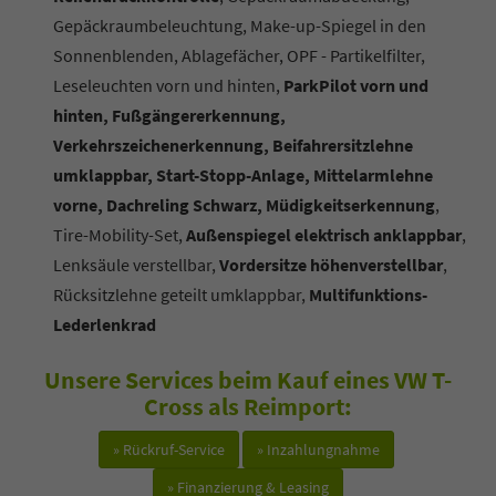
Gepäckraumbeleuchtung, Make-up-Spiegel in den
Sonnenblenden, Ablagefächer, OPF - Partikelfilter,
Leseleuchten vorn und hinten,
ParkPilot vorn und
hinten, Fußgängererkennung,
Verkehrszeichenerkennung, Beifahrersitzlehne
umklappbar, Start-Stopp-Anlage, Mittelarmlehne
vorne, Dachreling Schwarz, Müdigkeitserkennung
,
Tire-Mobility-Set,
Außenspiegel elektrisch anklappbar
,
Lenksäule verstellbar,
Vordersitze höhenverstellbar
,
Rücksitzlehne geteilt umklappbar,
Multifunktions-
Lederlenkrad
Unsere Services beim Kauf eines VW T-
Cross als Reimport:
» Rückruf-Service
» Inzahlungnahme
» Finanzierung & Leasing