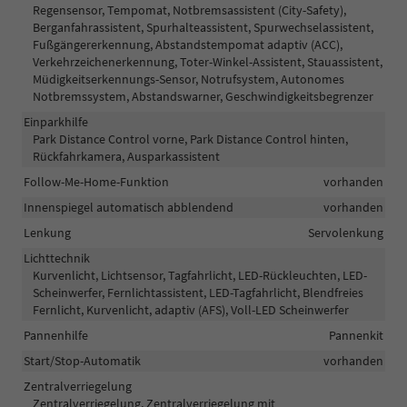
Regensensor, Tempomat, Notbremsassistent (City-Safety),
Berganfahrassistent, Spurhalteassistent, Spurwechselassistent,
Fußgängererkennung, Abstandstempomat adaptiv (ACC),
Verkehrzeichenerkennung, Toter-Winkel-Assistent, Stauassistent,
Müdigkeitserkennungs-Sensor, Notrufsystem, Autonomes
Notbremssystem, Abstandswarner, Geschwindigkeitsbegrenzer
Einparkhilfe
Park Distance Control vorne, Park Distance Control hinten,
Rückfahrkamera, Ausparkassistent
Follow-Me-Home-Funktion
vorhanden
Innenspiegel automatisch abblendend
vorhanden
Lenkung
Servolenkung
Lichttechnik
Kurvenlicht, Lichtsensor, Tagfahrlicht, LED-Rückleuchten, LED-
Scheinwerfer, Fernlichtassistent, LED-Tagfahrlicht, Blendfreies
Fernlicht, Kurvenlicht, adaptiv (AFS), Voll-LED Scheinwerfer
Pannenhilfe
Pannenkit
Start/Stop-Automatik
vorhanden
Zentralverriegelung
Zentralverriegelung, Zentralverriegelung mit