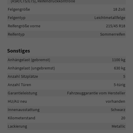
(ASR/CTS/ETS), Reifendruckkontrolle
Felgengröße
18 Zoll
Felgentyp
Leichtmetallfelge
Reifengröße vorne
215/45 R18
Reifentyp
Sommerreifen
Sonstiges
Anhängelast (gebremst)
1100 kg
Anhängelast (ungebremst)
630 kg
Anzahl Sitzplätze
5
Anzahl Türen
5-türig
Garantieleistung
Fahrzeuggarantie vom Hersteller
HU/AU neu
vorhanden
Innenausstattung
Schwarz
Kilometerstand
20
Lackierung
Metallic