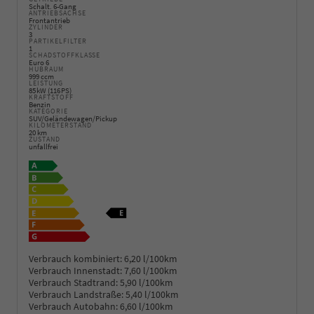
Schalt. 6-Gang
ANTRIEBSACHSE
Frontantrieb
ZYLINDER
3
PARTIKELFILTER
1
SCHADSTOFFKLASSE
Euro 6
HUBRAUM
999 ccm
LEISTUNG
85 kW (116 PS)
KRAFTSTOFF
Benzin
KATEGORIE
SUV/Geländewagen/Pickup
KILOMETERSTAND
20 km
ZUSTAND
unfallfrei
Verbrauch kombiniert:
6,20 l/100km
Verbrauch Innenstadt:
7,60 l/100km
Verbrauch Stadtrand:
5,90 l/100km
Verbrauch Landstraße:
5,40 l/100km
Verbrauch Autobahn:
6,60 l/100km