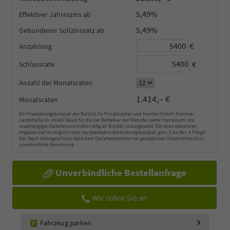
5,49%
Effektiver Jahreszins
5,49%
Gebundener Sollzinssatz
€
Anzahlung
€
Schlussrate
Anzahl der Monatsraten
1.414,– €
Monatsraten
Ein Finanzierungsbeispiel der Bank11 für Privatkunden und Handel GmbH, Hammer
Landstraße 91, 41460 Neuss für die der Betreiber der Website (siehe Impressum) als
unabhängiger Darlehensvermittler tätig ist. Bonität vorausgesetzt. Die oben stehenden
Angaben stellen zugleich das repräsentative Berechnungsbeispiel gem. § 6a Abs. 4 PAngV
dar. Nach Vertragsschluss steht dem Darlehensnehmer ein gesetzliches Widerrufsrecht zu.
unverbindliche Berechnung
Unverbindliche Bestellanfrage
Wir rufen Sie an
Fahrzeug parken