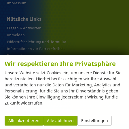
Impressum
Nützliche Links
Fragen & Antworten
Anmelden
Widerrufsbelehrung und -formular
Informationen zur Barrierefreiheit
Datenschutz
Wir respektieren Ihre Privatsphäre
Cookie-Einstellungen
Warum EU-Neuwagen ?
Unsere Website setzt Cookies ein, um unsere Dienste für Sie
bereitzustellen. Hierbei berücksichtigen wir Ihre Auswahl
und verarbeiten nur die Daten für Marketing, Analytics und
Weitere Informationen zum offiziellen Kraftstoffverbrauch und zu den offiziellen
Personalisierung, für die Sie uns Ihr Einverständnis geben.
spezifischen CO
-Emissionen und gegebenenfalls zum Stromverbrauch neuer PKW
2
Sie können Ihre Einwilligung jederzeit mit Wirkung für die
können dem 'Leitfaden über den offiziellen Kraftstoffverbrauch, die offiziellen
spezifischen CO
-Emissionen und den offiziellen Stromverbrauch neuer PKW'
Zukunft widerrufen.
2
entnommen werden, der an allen Verkaufsstellen und bei der 'Deutschen Automobil
Treuhand GmbH' unentgeltlich erhältlich ist unter www.dat.de.
Alle akzeptieren
Alle ablehnen
Einstellungen
© 2026
Automarkt Dinser GmbH
,
Franz-Walchner-Str. 8
,
88239
Wangen im