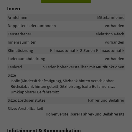
Innen
Armlehnen
Mittelarmlehne
Doppelter Laderaumboden
vorhanden
Fensterheber
elektrisch 4-fach
Innenraumfilter
vorhanden
Klimatisierung
Klimaautomatik, 2-Zonen-Klimaautomatik
Laderaumabdeckung
vorhanden
Lenkrad
in Leder, höhenverstellbar, mit Multifunktionen
Sitze
Isofix (Kindersitzbefestigung), Sitzbank hinten verschiebbar,
Rücksitzbank hinten geteilt, Sitzheizung, Isofix Beifahrersitz,
Umklappbarer Beifahrersitz
Sitze: Lordosenstütze
Fahrer und Beifahrer
Sitze: Verstellbarkeit
Höhenverstellbarer Fahrer- und Beifahrersitz
Infotainment & Kommunikation