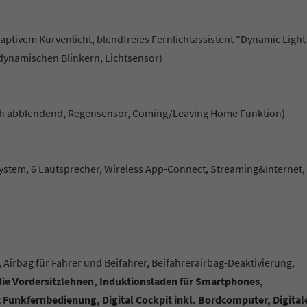
daptivem Kurvenlicht, blendfreies Fernlichtassistent "Dynamic Light
 dynamischen Blinkern, Lichtsensor)
sch abblendend, Regensensor, Coming/Leaving Home Funktion)
ystem, 6 Lautsprecher, Wireless App-Connect, Streaming&Internet,
 Airbag für Fahrer und Beifahrer, Beifahrerairbag-Deaktivierung,
die Vordersitzlehnen, Induktionsladen für Smartphones,
 Funkfernbedienung, Digital Cockpit inkl. Bordcomputer, Digital