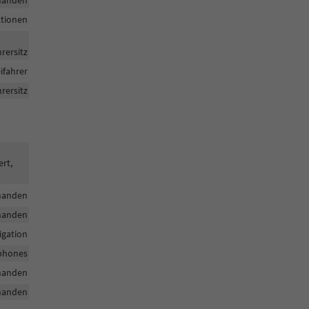
ktionen
rersitz
ifahrer
rersitz
ert,
handen
handen
igation
tphones
handen
handen