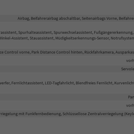
Airbag, Beifahrerairbag abschaltbar, Seitenairbags Vorne, Beifahre
assistent, Spurhalteassistent, Spurwechselassistent, Fußgängererkennung,
nkel-Assistent, Stauassistent, Müdigkeitserkennungs-Sensor, Notrufsyste
ce Control vorne, Park Distance Control hinten, Rückfahrkamera, Ausparkas
vor
Servol
rfer, Fernlichtassistent, LED-Tagfahrlicht, Blendfreies Fernlicht, Kurvenlich
Pan
vor
rriegelung mit Funkfernbedienung, Schlüssellose Zentralverriegelung (Keyl