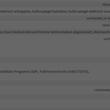
Abn
lektrisch anklappbar, Außenspiegel beheizbar, Außenspiegel elektrisch vers
vorhanden, in 
Heck
acy Glass (Heckscheibe und hintere Seitenscheiben abgedunkelt), Wärmesch
vor
Stabilitäts-Programm (ESP), Traktionskontrolle (ASR/CTS/ETS),
Leichtmeta