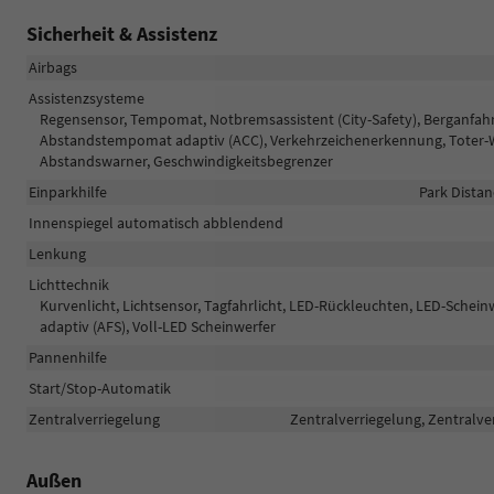
Sicherheit & Assistenz
Airbags
Assistenzsysteme
Regensensor, Tempomat, Notbremsassistent (City-Safety), Berganfahr
Abstandstempomat adaptiv (ACC), Verkehrzeichenerkennung, Toter-Wi
Abstandswarner, Geschwindigkeitsbegrenzer
Einparkhilfe
Park Distan
Innenspiegel automatisch abblendend
Lenkung
Lichttechnik
Kurvenlicht, Lichtsensor, Tagfahrlicht, LED-Rückleuchten, LED-Scheinwe
adaptiv (AFS), Voll-LED Scheinwerfer
Pannenhilfe
Start/Stop-Automatik
Zentralverriegelung
Zentralverriegelung, Zentralve
Außen