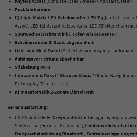
Keyless Access
(Schlüsselloses Schließ- und Startsystem)
Rückfahrkamera
IQ.Light Matrix-LED-Scheinwerfer
(LED-Tagfahrlicht, mit a
Assist", LED-Kühlergrillbeleuchtung, LED-Rückleuchten mit
Spurwechselassistent inkl. Toter-Winkel-Sensor
Scheiben ab der B-Säule abgedunkelt
Licht-und-Sicht-Paket
(Sicherheitsinnenspiegel automati
Anhängevorrichtung abnehmbar
Sitzheizung vorn
Infotainment-Paket "Discover Media"
(Radio-Navigationss
Farbdisplay, Touchscreen)
Klimaautomatik 2-Zonen-Climatronic
Serienausstattung:
USB-Schnittstelle, Dreipunkt-Sicherheitsgurte, Kopfstützen,
Seitenairbag vorn mit Kopfairbag,
Lendenwirbelstütze für 
Freisprecheinrichtung Bluetooth, Zentralverriegelung mit