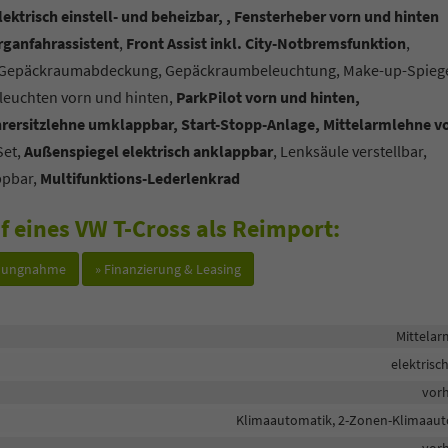
trisch einstell- und beheizbar, , Fensterheber vorn und hinten
rganfahrassistent
,
Front Assist inkl. City-Notbremsfunktion
,
 Gepäckraumabdeckung, Gepäckraumbeleuchtung, Make-up-Spiege
eleuchten vorn und hinten,
ParkPilot vorn und hinten,
ersitzlehne umklappbar, Start-Stopp-Anlage, Mittelarmlehne v
Set,
Außenspiegel elektrisch anklappbar
, Lenksäule verstellbar,
ppbar,
Multifunktions-Lederlenkrad
f eines VW T-Cross als Reimport:
hlungnahme
» Finanzierung & Leasing
Mittela
elektrisc
vor
Klimaautomatik, 2-Zonen-Klimaau
vor