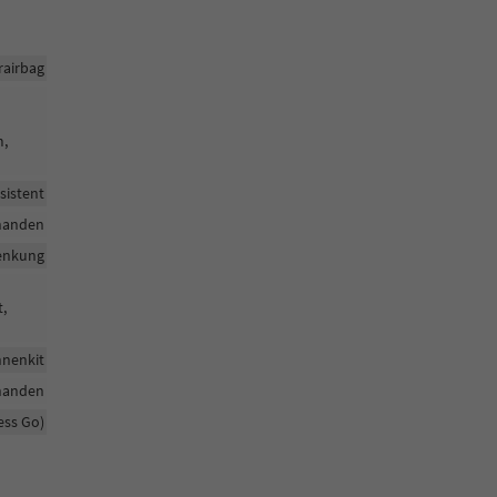
rairbag
m,
sistent
handen
enkung
t,
nenkit
handen
ess Go)