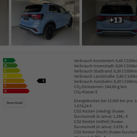
+13
Verbrauch kombiniert:
6,40 l/100k
Verbrauch Innenstadt:
8,90 l/100k
Verbrauch Stadtrand:
6,30 l/100km
Verbrauch Landstraße:
5,40 l/100
Verbrauch Autobahn:
6,30 l/100km
CO
-Emissionen:
144,00 g/km
2
CO
-Klasse:
E
2
Energiekosten bei 15.000 km pro J
Download
1.674,24 €
CO2 Kosten (niedrig)
(Kosten
:
1.296,- €
Durchschnitt 10 Jahre)
CO2 Kosten (mittel)
(Kosten
:
3.078,- €
Durchschnitt 10 Jahre)
CO2 Kosten (hoch)
(Kosten Durchsch