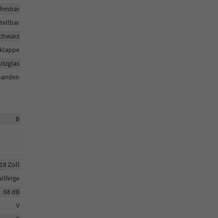
ehmbar
tellbar
Schwarz
klappe
utzglas
handen
B
18 Zoll
llfelge
68 dB
V