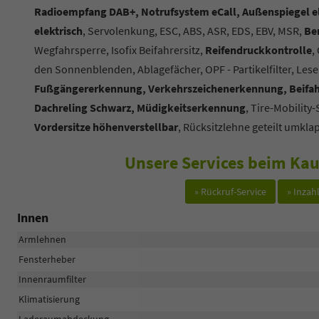
Radioempfang DAB+, Notrufsystem eCall, Außenspiegel elek
elektrisch
, Servolenkung, ESC, ABS, ASR, EDS, EBV, MSR,
Be
Wegfahrsperre, Isofix Beifahrersitz,
Reifendruckkontrolle
,
den Sonnenblenden, Ablagefächer, OPF - Partikelfilter, Les
Fußgängererkennung, Verkehrszeichenerkennung, Beifahr
Dachreling Schwarz, Müdigkeitserkennung
, Tire-Mobility-
Vordersitze höhenverstellbar
, Rücksitzlehne geteilt umkla
Unsere Services beim Kau
» Rückruf-Service
» Inza
Innen
Armlehnen
Fensterheber
Innenraumfilter
Klimatisierung
Laderaumabdeckung