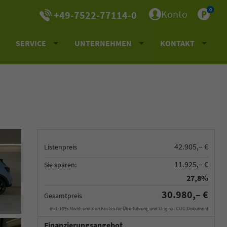
0
Konto
+49-7522-77114-0
SERVICE
UNTERNEHMEN
KONTAKT
42.905,– €
Listenpreis
11.925,– €
Sie sparen:
27,8%
30.980,– €
Gesamtpreis
inkl. 19% MwSt. und den Kosten für Überführung und Original COC-Dokument
Finanzierungsangebot