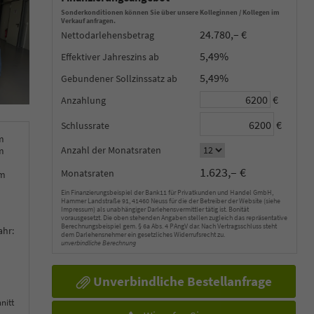
Sonderkonditionen können Sie über unsere Kolleginnen / Kollegen im
Verkauf anfragen.
24.780,– €
Nettodarlehensbetrag
5,49%
Effektiver Jahreszins
5,49%
Gebundener Sollzinssatz
€
Anzahlung
€
Schlussrate
m
Anzahl der Monatsraten
m
1.623,– €
Monatsraten
km
Ein Finanzierungsbeispiel der Bank11 für Privatkunden und Handel GmbH,
Hammer Landstraße 91, 41460 Neuss für die der Betreiber der Website (siehe
Impressum) als unabhängiger Darlehensvermittler tätig ist. Bonität
vorausgesetzt. Die oben stehenden Angaben stellen zugleich das repräsentative
Berechnungsbeispiel gem. § 6a Abs. 4 PAngV dar. Nach Vertragsschluss steht
ahr:
dem Darlehensnehmer ein gesetzliches Widerrufsrecht zu.
unverbindliche Berechnung
Unverbindliche Bestellanfrage
nitt