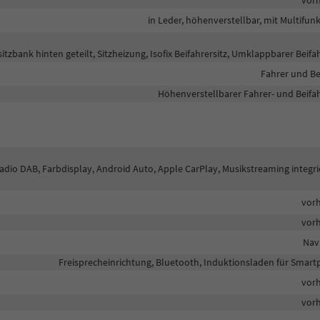
in Leder, höhenverstellbar, mit Multifun
itzbank hinten geteilt, Sitzheizung, Isofix Beifahrersitz, Umklappbarer Beifah
Fahrer und Be
Höhenverstellbarer Fahrer- und Beifah
lradio DAB, Farbdisplay, Android Auto, Apple CarPlay, Musikstreaming integri
vor
vor
Nav
Freisprecheinrichtung, Bluetooth, Induktionsladen für Smar
vor
vor