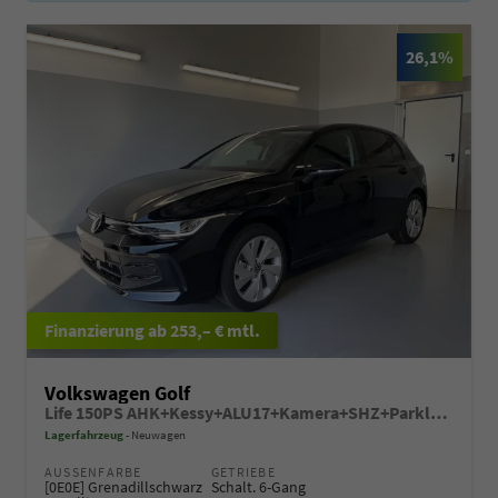
26,1%
ab 253,– € mtl.
Volkswagen Golf
Life 150PS AHK+Kessy+ALU17+Kamera+SHZ+Parklenk+Alarm
Lagerfahrzeug
Neuwagen
AUSSENFARBE
GETRIEBE
[0E0E] Grenadillschwarz
Schalt. 6-Gang