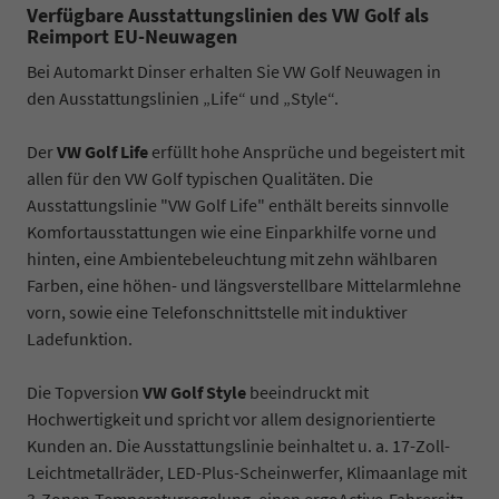
Verfügbare Ausstattungslinien des VW Golf als
Reimport EU-Neuwagen
Bei Automarkt Dinser erhalten Sie VW Golf Neuwagen in
den Ausstattungslinien „Life“ und „Style“.
Der
VW Golf Life
erfüllt hohe Ansprüche und begeistert mit
allen für den VW Golf typischen Qualitäten. Die
Ausstattungslinie "VW Golf Life" enthält bereits sinnvolle
Komfortausstattungen wie eine Einparkhilfe vorne und
hinten, eine Ambientebeleuchtung mit zehn wählbaren
Farben, eine höhen- und längsverstellbare Mittelarmlehne
vorn, sowie eine Telefonschnittstelle mit induktiver
Ladefunktion.
Die Topversion
VW Golf Style
beeindruckt mit
Hochwertigkeit und spricht vor allem designorientierte
Kunden an. Die Ausstattungslinie beinhaltet u. a. 17-Zoll-
Leichtmetallräder, LED-Plus-Scheinwerfer, Klimaanlage mit
3-Zonen-Temperaturregelung, einen ergoActive-Fahrersitz