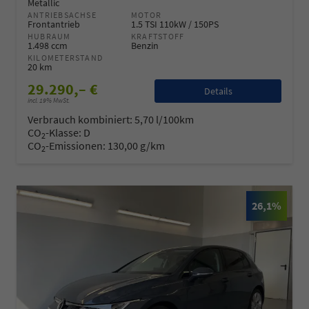
Metallic
ANTRIEBSACHSE
MOTOR
Frontantrieb
1.5 TSI 110kW / 150PS
HUBRAUM
KRAFTSTOFF
1.498 ccm
Benzin
KILOMETERSTAND
20 km
29.290,– €
Details
incl. 19% MwSt.
Verbrauch kombiniert:
5,70 l/100km
CO
-Klasse:
D
2
CO
-Emissionen:
130,00 g/km
2
26,1%