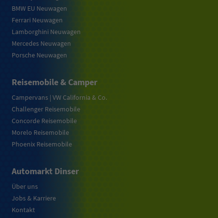
BMW EU Neuwagen
Ferrari Neuwagen
Lamborghini Neuwagen
Mercedes Neuwagen
Porsche Neuwagen
Reisemobile & Camper
Campervans | VW California & Co.
Challenger Reisemobile
Concorde Reisemobile
Morelo Reisemobile
Phoenix Reisemobile
Automarkt Dinser
Über uns
Jobs & Karriere
Kontakt