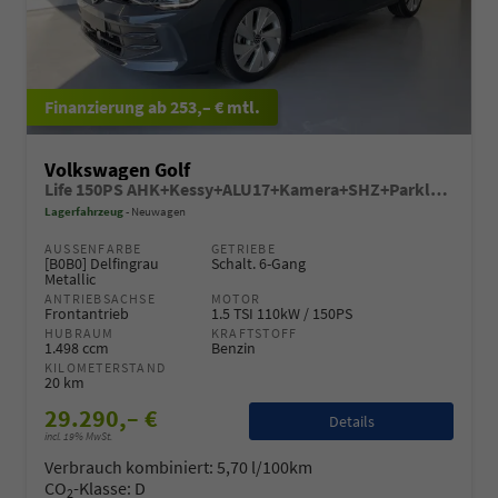
ab 253,– € mtl.
Volkswagen Golf
Life 150PS AHK+Kessy+ALU17+Kamera+SHZ+Parklenk+Alarm
Lagerfahrzeug
Neuwagen
AUSSENFARBE
GETRIEBE
[B0B0] Delfingrau
Schalt. 6-Gang
Metallic
ANTRIEBSACHSE
MOTOR
Frontantrieb
1.5 TSI 110kW / 150PS
HUBRAUM
KRAFTSTOFF
1.498 ccm
Benzin
KILOMETERSTAND
20 km
29.290,– €
Details
incl. 19% MwSt.
Verbrauch kombiniert:
5,70 l/100km
CO
-Klasse:
D
2