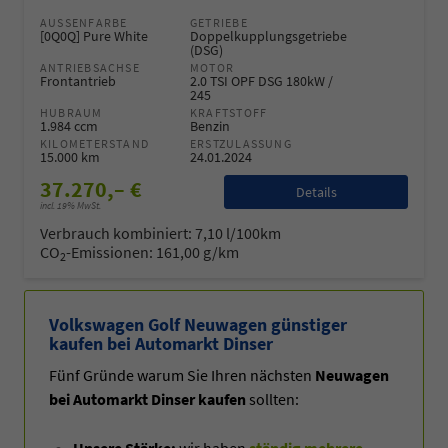
AUSSENFARBE
GETRIEBE
[0Q0Q] Pure White
Doppelkupplungsgetriebe
(DSG)
ANTRIEBSACHSE
MOTOR
Frontantrieb
2.0 TSI OPF DSG 180kW /
245
HUBRAUM
KRAFTSTOFF
1.984 ccm
Benzin
KILOMETERSTAND
ERSTZULASSUNG
15.000 km
24.01.2024
37.270,– €
Details
incl. 19% MwSt.
Verbrauch kombiniert:
7,10 l/100km
CO
-Emissionen:
161,00 g/km
2
Volkswagen Golf Neuwagen günstiger
kaufen bei Automarkt Dinser
Fünf Gründe warum Sie Ihren nächsten
Neuwagen
bei Automarkt Dinser kaufen
sollten:
Unsere Stärke:
wir haben
ständig mehrere