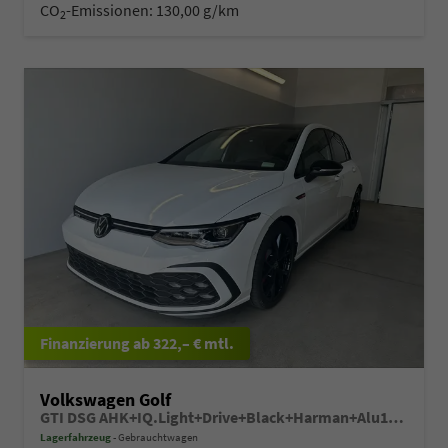
CO
-Emissionen:
130,00 g/km
2
ab 322,– € mtl.
Volkswagen Golf
GTI DSG AHK+IQ.Light+Drive+Black+Harman+Alu19+HUD+Navi+Pano+Keyless
Lagerfahrzeug
Gebrauchtwagen