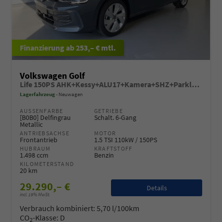
ab 253,– € mtl.
Volkswagen Golf
Life 150PS AHK+Kessy+ALU17+Kamera+SHZ+Parklenk+Alarm
Lagerfahrzeug
Neuwagen
AUSSENFARBE
GETRIEBE
[B0B0] Delfingrau
Schalt. 6-Gang
Metallic
ANTRIEBSACHSE
MOTOR
Frontantrieb
1.5 TSI 110kW / 150PS
HUBRAUM
KRAFTSTOFF
1.498 ccm
Benzin
KILOMETERSTAND
20 km
29.290,– €
Details
incl. 19% MwSt.
Verbrauch kombiniert:
5,70 l/100km
CO
-Klasse:
D
2