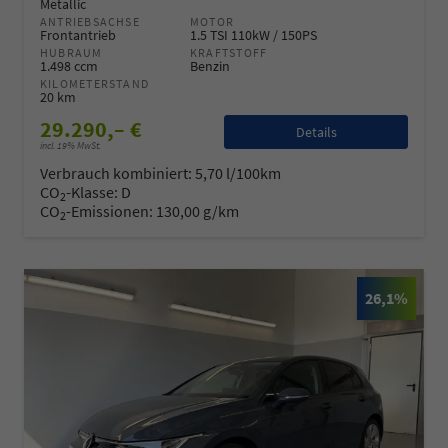
Metallic
ANTRIEBSACHSE
MOTOR
Frontantrieb
1.5 TSI 110kW / 150PS
HUBRAUM
KRAFTSTOFF
1.498 ccm
Benzin
KILOMETERSTAND
20 km
29.290,– €
Details
incl. 19% MwSt.
Verbrauch kombiniert:
5,70 l/100km
CO
-Klasse:
D
2
CO
-Emissionen:
130,00 g/km
2
26,1%