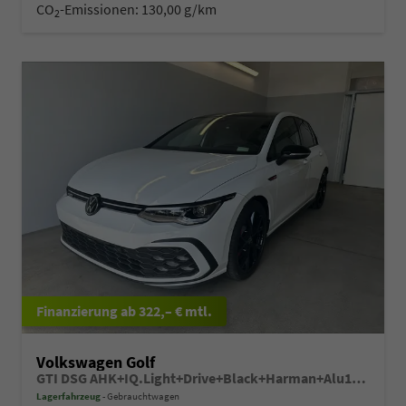
CO
-Emissionen:
130,00 g/km
2
ab 322,– € mtl.
Volkswagen Golf
GTI DSG AHK+IQ.Light+Drive+Black+Harman+Alu19+HUD+Navi+Pano+Keyless
Lagerfahrzeug
Gebrauchtwagen