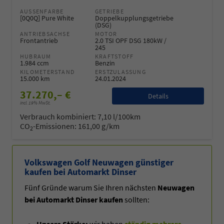
AUSSENFARBE
GETRIEBE
[0Q0Q] Pure White
Doppelkupplungsgetriebe
(DSG)
ANTRIEBSACHSE
MOTOR
Frontantrieb
2.0 TSI OPF DSG 180kW /
245
HUBRAUM
KRAFTSTOFF
1.984 ccm
Benzin
KILOMETERSTAND
ERSTZULASSUNG
15.000 km
24.01.2024
37.270,– €
Details
incl. 19% MwSt.
Verbrauch kombiniert:
7,10 l/100km
CO
-Emissionen:
161,00 g/km
2
Volkswagen Golf Neuwagen günstiger
kaufen bei Automarkt Dinser
Fünf Gründe warum Sie Ihren nächsten
Neuwagen
bei Automarkt Dinser kaufen
sollten:
Unsere Stärke:
wir haben
ständig mehrere