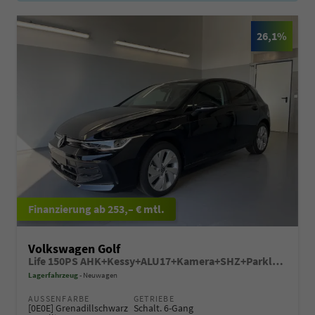
26,1%
ab 253,– € mtl.
Volkswagen Golf
Life 150PS AHK+Kessy+ALU17+Kamera+SHZ+Parklenk+Alarm
Lagerfahrzeug
Neuwagen
AUSSENFARBE
GETRIEBE
[0E0E] Grenadillschwarz
Schalt. 6-Gang