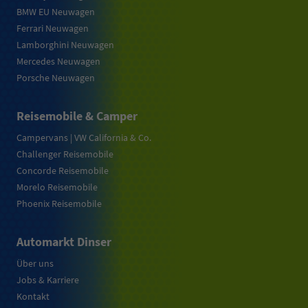
BMW EU Neuwagen
Ferrari Neuwagen
Lamborghini Neuwagen
Mercedes Neuwagen
Porsche Neuwagen
Reisemobile & Camper
Campervans | VW California & Co.
Challenger Reisemobile
Concorde Reisemobile
Morelo Reisemobile
Phoenix Reisemobile
Automarkt Dinser
Über uns
Jobs & Karriere
Kontakt