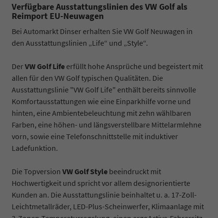
Verfügbare Ausstattungslinien des VW Golf als
Reimport EU-Neuwagen
Bei Automarkt Dinser erhalten Sie VW Golf Neuwagen in
den Ausstattungslinien „Life“ und „Style“.
Der
VW Golf Life
erfüllt hohe Ansprüche und begeistert mit
allen für den VW Golf typischen Qualitäten. Die
Ausstattungslinie "VW Golf Life" enthält bereits sinnvolle
Komfortausstattungen wie eine Einparkhilfe vorne und
hinten, eine Ambientebeleuchtung mit zehn wählbaren
Farben, eine höhen- und längsverstellbare Mittelarmlehne
vorn, sowie eine Telefonschnittstelle mit induktiver
Ladefunktion.
Die Topversion
VW Golf Style
beeindruckt mit
Hochwertigkeit und spricht vor allem designorientierte
Kunden an. Die Ausstattungslinie beinhaltet u. a. 17-Zoll-
Leichtmetallräder, LED-Plus-Scheinwerfer, Klimaanlage mit
3-Zonen-Temperaturregelung, einen ergoActive-Fahrersitz