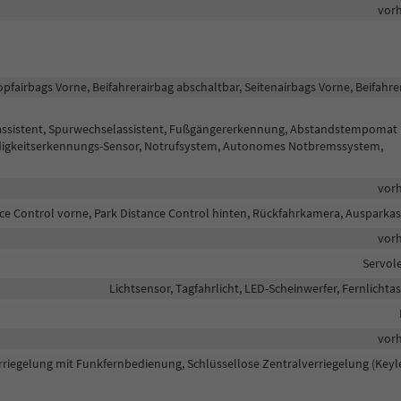
vor
opfairbags Vorne, Beifahrerairbag abschaltbar, Seitenairbags Vorne, Beifahre
eassistent, Spurwechselassistent, Fußgängererkennung, Abstandstempomat
Müdigkeitserkennungs-Sensor, Notrufsystem, Autonomes Notbremssystem,
vor
ce Control vorne, Park Distance Control hinten, Rückfahrkamera, Ausparkas
vor
Servol
Lichtsensor, Tagfahrlicht, LED-Scheinwerfer, Fernlichtas
vor
rriegelung mit Funkfernbedienung, Schlüssellose Zentralverriegelung (Keyl