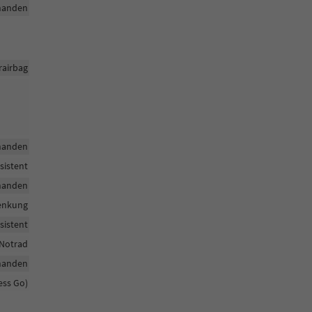
handen
rairbag
handen
sistent
handen
enkung
sistent
Notrad
handen
ess Go)