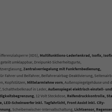
fferenzialsperre (XDS),
Multifunktions-Lederlenkrad, Isofix, Isofi
 geteilt umklappbar, Dreipunkt-Sicherheitsgurte,
tzverglasung,
Zentralverriegelung mit Funkfernbedienung,
 für Fahrer und Beifahrer, Beifahrerairbag-Deaktivierung, Seitenair
n, Kopfstützen,
Mittelarmlehne vorn
, Außenspiegelgehäuse und d
", Schalthebelknauf in Leder,
Außenspiegel elektrisch einstell- und
digkeitsbegrenzung
, 12 Volt Steckdose,
Reifendruckkontrolle, Sta
 LED-Scheinwerfer inkl. Tagfahrlicht, Front Assist inkl. City-
ennung
, Scheibenwischer-Intervallschaltung,
Lichtsensor, Regense