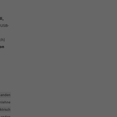
l,
, USB-
ch)
ion
handen
rmlehne
ktrisch
handen