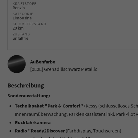
KRAFTSTOFF
Benzin
KATEGORIE
Limousine
KILOMETERSTAND
20 km
ZUSTAND
unfallfrei
Außenfarbe
[0E0E] Grenadillschwarz Metallic
Beschreibung
Sonderausstattung:
Technikpaket "Park & Comfort"
(Kessy (schlüsselloses Sc
Innenraumüberwachung, Parklenkassistent inkl. ParkPilot v
Rückfahrkamera
Radio "Ready2Discover
(Farbdisplay, Touchscreen)