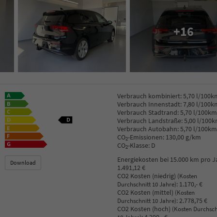
+16
Verbrauch kombiniert:
5,70 l/100k
Verbrauch Innenstadt:
7,80 l/100k
Verbrauch Stadtrand:
5,70 l/100km
Verbrauch Landstraße:
5,00 l/100
Verbrauch Autobahn:
5,70 l/100km
CO
-Emissionen:
130,00 g/km
2
CO
-Klasse:
D
2
Energiekosten bei 15.000 km pro J
Download
1.491,12 €
CO2 Kosten (niedrig)
(Kosten
:
1.170,- €
Durchschnitt 10 Jahre)
CO2 Kosten (mittel)
(Kosten
:
2.778,75 €
Durchschnitt 10 Jahre)
CO2 Kosten (hoch)
(Kosten Durchsch