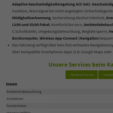
Adaptive Geschwindigkeitsregelung ACC inkl. Geschwindi
Funktion, Warnsignal bei nicht angelegten Sicherheitsgurte
Müdigkeitserkennung
, Vorbereitung Alcohol Interlock,
Kreu
Licht-und-Sicht-Paket
, Komfortsitze vorn,
Ambientebeleuch
C Schnittstelle, Umgebungsbeleuchtung, Wegfahrsperre,
Fe
Bordcomputer
,
Wireless App-Connect
(
Navigation
bequem 
Das Fahrzeug verfügt über kein fest verbautes Navigations
über kompatible Smartphone-Apps (z.B. Google Maps oder 
Unsere Services beim Ka
» Rückruf-Service
» Inza
Innen
Ambiente-Beleuchtung
Armlehnen
Fensterheber
Innenraumfilter