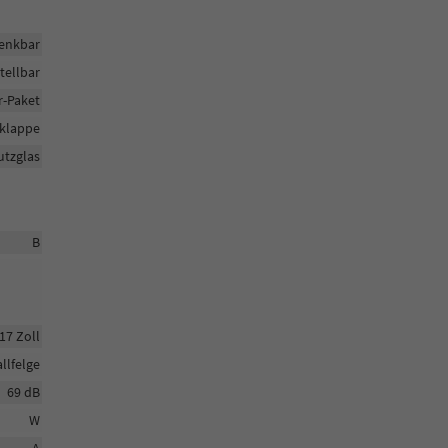
enkbar
tellbar
r-Paket
klappe
utzglas
B
17 Zoll
llfelge
69 dB
W
A