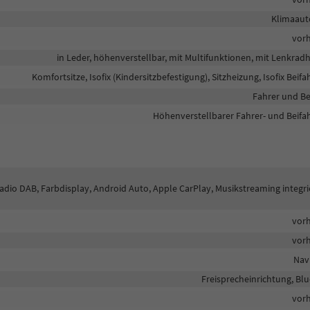
Klimaaut
vor
in Leder, höhenverstellbar, mit Multifunktionen, mit Lenkrad
Komfortsitze, Isofix (Kindersitzbefestigung), Sitzheizung, Isofix Beifa
Fahrer und Be
Höhenverstellbarer Fahrer- und Beifah
lradio DAB, Farbdisplay, Android Auto, Apple CarPlay, Musikstreaming integri
vor
vor
Nav
Freisprecheinrichtung, Bl
vor