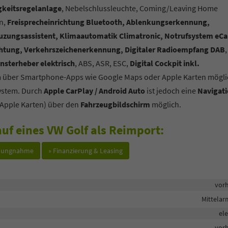
gkeitsregelanlage
, Nebelschlussleuchte, Coming/Leaving Home
n,
Freisprecheinrichtung Bluetooth, Ablenkungserkennung,
zungsassistent, Klimaautomatik Climatronic, Notrufsystem eCal
tung, Verkehrszeichenerkennung, Digitaler Radioempfang DAB
nsterheber elektrisch
, ABS, ASR, ESC,
Digital Cockpit inkl.
über Smartphone-Apps wie Google Maps oder Apple Karten mögli
system. Durch
Apple CarPlay / Android Auto
ist jedoch eine
Navigat
Apple Karten) über den
Fahrzeugbildschirm
möglich.
uf eines VW Golf als Reimport:
hlungnahme
» Finanzierung & Leasing
vor
Mittela
ele
vor