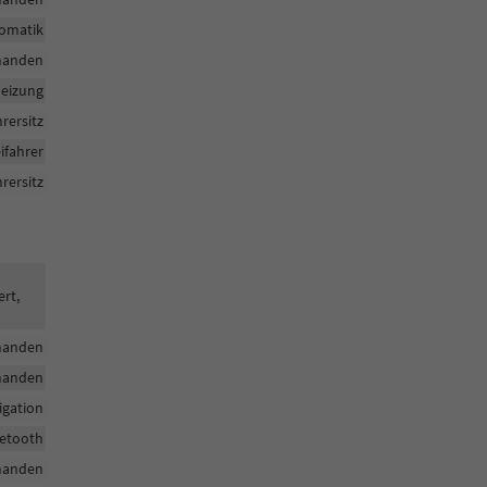
omatik
handen
heizung
hrersitz
ifahrer
rersitz
ert,
handen
handen
igation
uetooth
handen