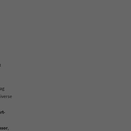
x
bag
iverse
rt-
nsor
,