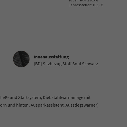
:
4.290,- €
10 Jahre)
Jahressteuer:
103,- €
Innenausstattung
Innenausstattung
[BD] Sitzbezug Stoff Soul Schwarz
hließ- und Startsystem, Diebstahlwarnanlage mit
orn und hinten, Ausparkassistent, Ausstiegswarner)