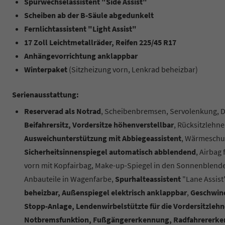
Spurwechselassistent "Side Assist"
Scheiben ab der B-Säule abgedunkelt
Fernlichtassistent "Light Assist"
17 Zoll Leichtmetallräder, Reifen 225/45 R17
Anhängevorrichtung anklappbar
Winterpaket
(Sitzheizung vorn, Lenkrad beheizbar)
Serienausstattung:
Reserverad als Notrad
, Scheibenbremsen, Servolenkung, Di
Beifahrersitz, Vordersitze höhenverstellbar
, Rücksitzlehne
Ausweichunterstützung mit Abbiegeassistent
, Wärmeschu
Sicherheitsinnenspiegel automatisch abblendend
, Airbag
vorn mit Kopfairbag, Make-up-Spiegel in den Sonnenblende
Anbauteile in Wagenfarbe,
Spurhalteassistent
"Lane Assist
beheizbar, Außenspiegel elektrisch anklappbar
,
Geschwin
Stopp-Anlage, Lendenwirbelstützte für die Vordersitzlehne,
Notbremsfunktion, Fußgängererkennung, Radfahrererk