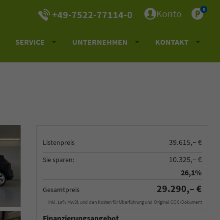
0
Konto
+49-7522-77114-0
SERVICE
UNTERNEHMEN
KONTAKT
39.615,– €
Listenpreis
10.325,– €
Sie sparen:
26,1%
29.290,– €
Gesamtpreis
inkl. 19% MwSt. und den Kosten für Überführung und Original COC-Dokument
Finanzierungsangebot