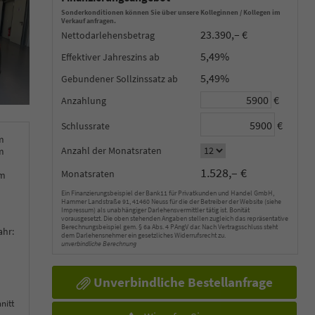
Sonderkonditionen können Sie über unsere Kolleginnen / Kollegen im
Verkauf anfragen.
23.390,– €
Nettodarlehensbetrag
5,49%
Effektiver Jahreszins
5,49%
Gebundener Sollzinssatz
€
Anzahlung
€
Schlussrate
m
Anzahl der Monatsraten
m
1.528,– €
Monatsraten
km
Ein Finanzierungsbeispiel der Bank11 für Privatkunden und Handel GmbH,
Hammer Landstraße 91, 41460 Neuss für die der Betreiber der Website (siehe
Impressum) als unabhängiger Darlehensvermittler tätig ist. Bonität
vorausgesetzt. Die oben stehenden Angaben stellen zugleich das repräsentative
Berechnungsbeispiel gem. § 6a Abs. 4 PAngV dar. Nach Vertragsschluss steht
ahr:
dem Darlehensnehmer ein gesetzliches Widerrufsrecht zu.
unverbindliche Berechnung
Unverbindliche Bestellanfrage
nitt