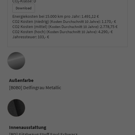
CO
-Klasse:
D
2
Download
Energiekosten bei 15.000 km pro Jahr:
1.491,12 €
CO2 Kosten (niedrig)
:
1.170,- €
(Kosten Durchschnitt 10 Jahre)
CO2 Kosten (mittel)
:
2.778,75 €
(Kosten Durchschnitt 10 Jahre)
CO2 Kosten (hoch)
:
4.290,- €
(Kosten Durchschnitt 10 Jahre)
Jahressteuer:
103,- €
Außenfarbe
[B0B0] Delfingrau Metallic
Innenausstattung
Innenausstattung
[BD] Sitzbezug Stoff Soul Schwarz