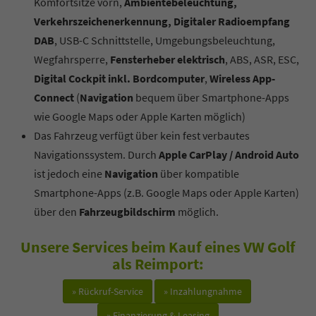
Komfortsitze vorn,
Ambientebeleuchtung,
Verkehrszeichenerkennung, Digitaler Radioempfang
DAB
, USB-C Schnittstelle, Umgebungsbeleuchtung,
Wegfahrsperre,
Fensterheber elektrisch
, ABS, ASR, ESC,
Digital Cockpit inkl. Bordcomputer
,
Wireless App-
Connect
(
Navigation
bequem über Smartphone-Apps
wie Google Maps oder Apple Karten möglich)
Das Fahrzeug verfügt über kein fest verbautes
Navigationssystem. Durch
Apple CarPlay / Android Auto
ist jedoch eine
Navigation
über kompatible
Smartphone-Apps (z.B. Google Maps oder Apple Karten)
über den
Fahrzeugbildschirm
möglich.
Unsere Services beim Kauf eines VW Golf
als Reimport:
» Rückruf-Service
» Inzahlungnahme
» Finanzierung & Leasing