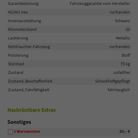
Garantieleistung
Fahrzeuggarantie vom Hersteller
HU/AU neu
vorhanden
Innenausstattung
Schwarz
Kilometerstand
20
Lackierung
Metallic
Nichtraucher-Fahrzeug
vorhanden
Polsterung
Stoff
Stützlast
75 kg
Zustand
unfallfrei
Zustand, Beschaffenheit
Scheckheftgepflegt
Zustand, Fahrfähigkeit
fahrtauglich
Nachrüstbare Extras
Sonstiges
2 Warnwesten
10,– €