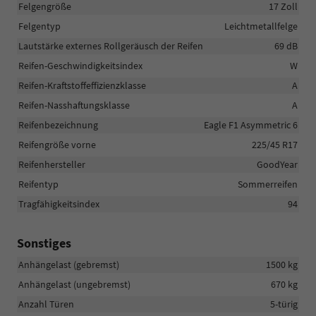
Felgengröße
17 Zoll
Felgentyp
Leichtmetallfelge
Lautstärke externes Rollgeräusch der Reifen
69 dB
Reifen-Geschwindigkeitsindex
W
Reifen-Kraftstoffeffizienzklasse
A
Reifen-Nasshaftungsklasse
A
Reifenbezeichnung
Eagle F1 Asymmetric 6
Reifengröße vorne
225/45 R17
Reifenhersteller
GoodYear
Reifentyp
Sommerreifen
Tragfähigkeitsindex
94
Sonstiges
Anhängelast (gebremst)
1500 kg
Anhängelast (ungebremst)
670 kg
Anzahl Türen
5-türig