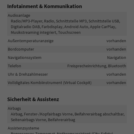
Infotainment & Kommunikation
Audioanlage
Radio/MP3-Player, Radio, Schnittstelle MP3, Schnittstelle USB,
Digitalradio DAB, Farbdisplay, Android Auto, Apple CarPlay,
Musikstreaming integriert, Touchscreen
Außentemperaturanzeige
vorhanden
Bordcomputer
vorhanden
Navigationssystem
Navigation
Telefon
Freisprecheinrichtung, Bluetooth
Uhr & Drehzahlmesser
vorhanden
Volldigitales Kombiinstrument (Virtual Cockpit)
vorhanden
Sicherheit & Assistenz
Airbags
Airbag, Fenster-/Kopfairbags Vorne, Beifahrerairbag abschaltbar,
Seitenairbags Vorne, Beifahrerairbag
Assistenzsysteme
Regensensor, Tempomat, Notbremsassistent (City-Safety),