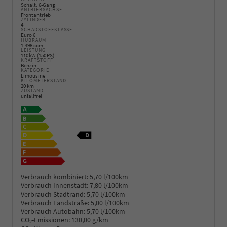
Schalt. 6-Gang
ANTRIEBSACHSE
Frontantrieb
ZYLINDER
4
SCHADSTOFFKLASSE
Euro 6
HUBRAUM
1.498 ccm
LEISTUNG
110 kW (150 PS)
KRAFTSTOFF
Benzin
KATEGORIE
Limousine
KILOMETERSTAND
20 km
ZUSTAND
unfallfrei
Verbrauch kombiniert:
5,70 l/100km
Verbrauch Innenstadt:
7,80 l/100km
Verbrauch Stadtrand:
5,70 l/100km
Verbrauch Landstraße:
5,00 l/100km
Verbrauch Autobahn:
5,70 l/100km
CO
-Emissionen:
130,00 g/km
2