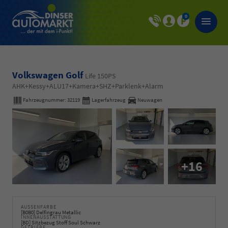
0
Volkswagen Golf
Life 150PS
AHK+Kessy+ALU17+Kamera+SHZ+Parklenk+Alarm
Fahrzeugnummer:
32119
Lagerfahrzeug
Neuwagen
+16
AUSSENFARBE
[B0B0] Delfingrau Metallic
INNENAUSSTATTUNG
[BD] Sitzbezug Stoff Soul Schwarz
GETRIEBE