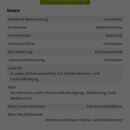
Innen
Ambiente-Beleuchtung
vorhanden
Armlehnen
Mittelarmlehne
Fensterheber
elektrisch
Innenraumfilter
vorhanden
Klimatisierung
Klimaautomatik
Laderaumabdeckung
vorhanden
Lenkrad
in Leder, höhenverstellbar, mit Multifunktionen, mit
Lenkradheizung
Sitze
Komfortsitze, Isofix (Kindersitzbefestigung), Sitzheizung, Isofix
Beifahrersitz
Sitze: Lordosenstütze
Fahrer und Beifahrer
Sitze: Verstellbarkeit
Höhenverstellbarer Fahrer- und Beifahrersitz