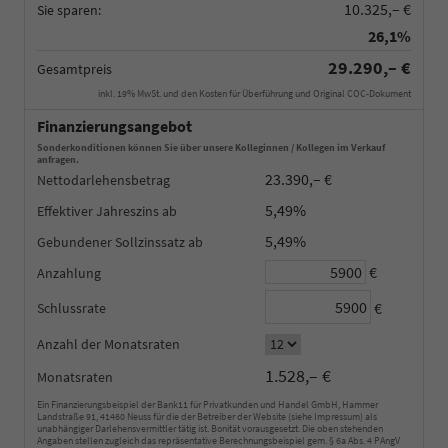
10.325,– €
Sie sparen:
26,1%
29.290,– €
Gesamtpreis
inkl. 19% MwSt. und den Kosten für Überführung und Original COC-Dokument
Finanzierungsangebot
Sonderkonditionen können Sie über unsere Kolleginnen / Kollegen im Verkauf
anfragen.
23.390,– €
Nettodarlehensbetrag
5,49%
Effektiver Jahreszins
5,49%
Gebundener Sollzinssatz
€
Anzahlung
€
Schlussrate
Anzahl der Monatsraten
1.528,– €
Monatsraten
Ein Finanzierungsbeispiel der Bank11 für Privatkunden und Handel GmbH, Hammer
Landstraße 91, 41460 Neuss für die der Betreiber der Website (siehe Impressum) als
unabhängiger Darlehensvermittler tätig ist. Bonität vorausgesetzt. Die oben stehenden
Angaben stellen zugleich das repräsentative Berechnungsbeispiel gem. § 6a Abs. 4 PAngV