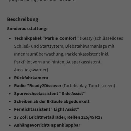
Beschreibung
Sonderausstattung:
Technikpaket "Park & Comfort"
(Kessy (schlüsselloses
Schließ- und Startsystem, Diebstahlwarnanlage mit
Innenraumüberwachung, Parklenkassistent inkl.
ParkPilot vorn und hinten, Ausparkassistent,
Ausstiegswarner)
Rückfahrkamera
Radio "Ready2Discover
(Farbdisplay, Touchscreen)
Spurwechselassistent "Side Assist"
Scheiben ab der B-Säule abgedunkelt
Fernlichtassistent "Light Assist"
17 Zoll Leichtmetallräder, Reifen 225/45 R17
Anhängevorrichtung anklappbar