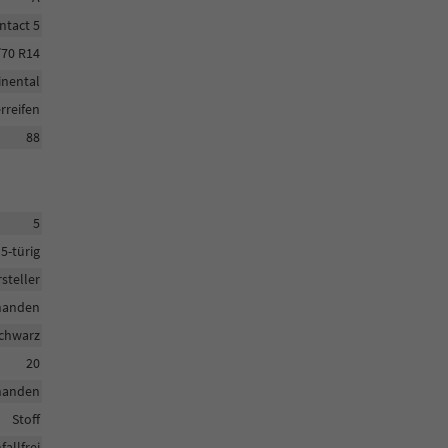
tact 5
/70 R14
inental
reifen
88
5
5-türig
steller
handen
chwarz
20
handen
Stoff
fallfrei