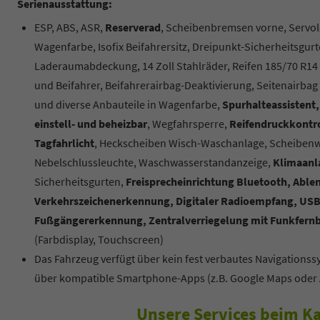
Serienausstattung:
ESP, ABS, ASR,
Reserverad
, Scheibenbremsen vorne, Servol
Wagenfarbe, Isofix Beifahrersitz, Dreipunkt-Sicherheitsgurt
Laderaumabdeckung, 14 Zoll Stahlräder, Reifen 185/70 R1
und Beifahrer, Beifahrerairbag-Deaktivierung, Seitenairba
und diverse Anbauteile in Wagenfarbe,
Spurhalteassistent,
einstell- und beheizbar
, Wegfahrsperre,
Reifendruckkontro
Tagfahrlicht
, Heckscheiben Wisch-Waschanlage, Scheibenwi
Nebelschlussleuchte, Waschwasserstandanzeige,
Klimaanl
Sicherheitsgurten,
Freisprecheinrichtung Bluetooth, Abl
Verkehrszeichenerkennung, Digitaler Radioempfang, USB-
Fußgängererkennung, Zentralverriegelung mit Funkfernbe
(Farbdisplay, Touchscreen)
Das Fahrzeug verfügt über kein fest verbautes Navigations
über kompatible Smartphone-Apps (z.B. Google Maps oder 
Unsere Services beim Ka