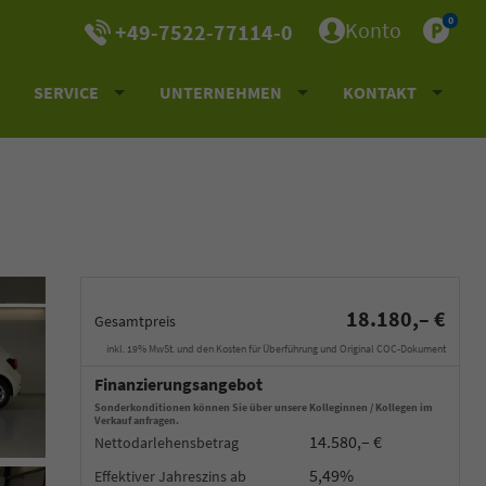
0
Konto
+49-7522-77114-0
SERVICE
UNTERNEHMEN
KONTAKT
18.180,– €
Gesamtpreis
inkl. 19% MwSt. und den Kosten für Überführung und Original COC-Dokument
Finanzierungsangebot
Sonderkonditionen können Sie über unsere Kolleginnen / Kollegen im
Verkauf anfragen.
14.580,– €
Nettodarlehensbetrag
5,49%
Effektiver Jahreszins