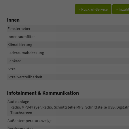
» Rückruf-Service
» Inza
Innen
Fensterheber
Innenraumfilter
Klimatisierung
Laderaumabdeckung
Lenkrad
Sitze
Sitze: Verstellbarkeit
Infotainment & Kommunikation
Audioanlage
Radio/MP3-Player, Radio, Schnittstelle MP3, Schnittstelle USB, Digita
Touchscreen
Außentemperaturanzeige
Bordcomputer