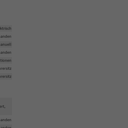
ktrisch
handen
anuell
handen
ktionen
hrersitz
rersitz
ert,
handen
handen