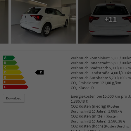
+11
Verbrauch kombiniert:
5,30 l/100k
Verbrauch Innenstadt:
6,60 l/100k
Verbrauch Stadtrand:
5,00 l/100km
Verbrauch Landstraße:
4,60 l/100
Verbrauch Autobahn:
5,70 l/100km
CO
-Emissionen:
121,00 g/km
2
CO
-Klasse:
D
2
Energiekosten bei 15.000 km pro J
Download
1.386,48 €
CO2 Kosten (niedrig)
(Kosten
:
1.089,- €
Durchschnitt 10 Jahre)
CO2 Kosten (mittel)
(Kosten
:
2.586,38 €
Durchschnitt 10 Jahre)
CO2 Kosten (hoch)
(Kosten Durchsch