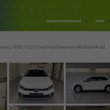
FAHRZEUGVERKAUF
INFO
Connect+PDC+LED+Touch+Lichtsensor+MultiLenkrad