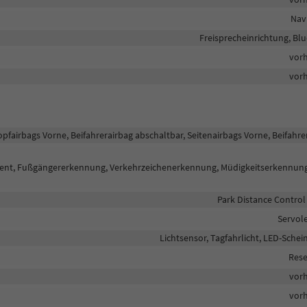
Nav
Freisprecheinrichtung, Bl
vor
vor
opfairbags Vorne, Beifahrerairbag abschaltbar, Seitenairbags Vorne, Beifahre
istent, Fußgängererkennung, Verkehrzeichenerkennung, Müdigkeitserkennun
Park Distance Control
Servol
Lichtsensor, Tagfahrlicht, LED-Schei
Rese
vor
vor