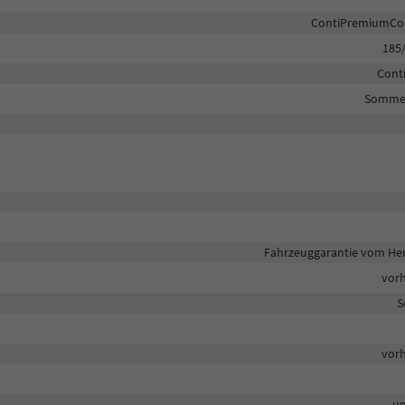
ContiPremiumCon
185
Cont
Sommer
Fahrzeuggarantie vom Her
vor
S
vor
un