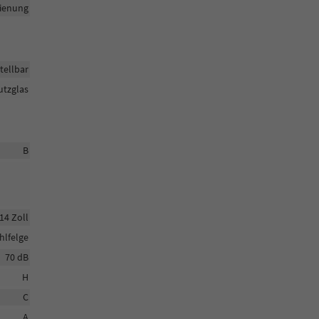
dienung
tellbar
tzglas
B
14 Zoll
hlfelge
70 dB
H
C
A