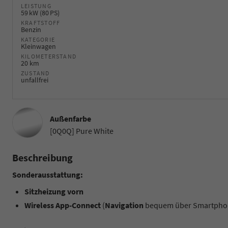
LEISTUNG
59 kW (80 PS)
KRAFTSTOFF
Benzin
KATEGORIE
Kleinwagen
KILOMETERSTAND
20 km
ZUSTAND
unfallfrei
Außenfarbe
[0Q0Q] Pure White
Beschreibung
Sonderausstattung:
Sitzheizung vorn
Wireless App-Connect
(
Navigation
bequem über Smartphon