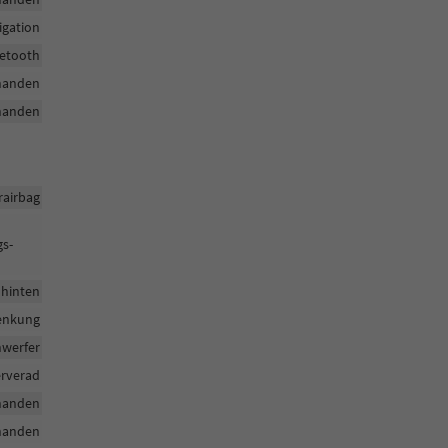
igation
uetooth
handen
handen
rairbag
gs-
 hinten
enkung
nwerfer
rverad
handen
handen