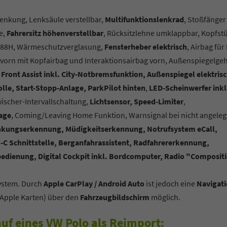
enkung, Lenksäule verstellbar,
Multifunktionslenkrad
, Stoßfänger
e,
Fahrersitz höhenverstellbar
, Rücksitzlehne umklappbar, Kopfst
4 88H, Wärmeschutzverglasung,
Fensterheber elektrisch
, Airbag für
g vorn mit Kopfairbag und Interaktionsairbag vorn, Außenspiegelge
 Front Assist inkl. City-Notbremsfunktion, Außenspiegel elektris
lle, Start-Stopp-Anlage, ParkPilot hinten
,
LED-Scheinwerfer inkl
scher-Intervallschaltung,
Lichtsensor, Speed-Limiter
,
age
, Coming/Leaving Home Funktion, Warnsignal bei nicht angeleg
enkungserkennung, Müdigkeitserkennung, Notrufsystem eCall,
C Schnittstelle, Berganfahrassistent, Radfahrererkennung,
dienung, Digital Cockpit inkl. Bordcomputer, Radio "Composit
system. Durch
Apple CarPlay / Android Auto
ist jedoch eine
Navigat
Apple Karten) über den
Fahrzeugbildschirm
möglich.
uf eines VW Polo als Reimport: