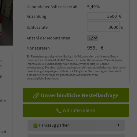
5,49%
Gebundener Sollzinssatz
€
Anzahlung
€
Schlussrate
Anzahl der Monatsraten
959,– €
Monatsraten
Ein Finanzierungsbeispiel der Bank11 für Privatkunden und Handel GmbH,
m
Hammer Landstraße 91, 41460 Neuss für die der Betreiber der Website (siehe
Impressum) als unabhängiger Darlehensvermittler tätig ist. Bonität
m
vorausgesetzt. Die oben stehenden Angaben stellen zugleich das repräsentative
Berechnungsbeispiel gem. § 6a Abs. 4 PAngV dar. Nach Vertragsschluss steht
dem Darlehensnehmer ein gesetzliches Widerrufsrecht zu.
km
unverbindliche Berechnung
Unverbindliche Bestellanfrage
ahr:
Wir rufen Sie an
Fahrzeug parken
nitt