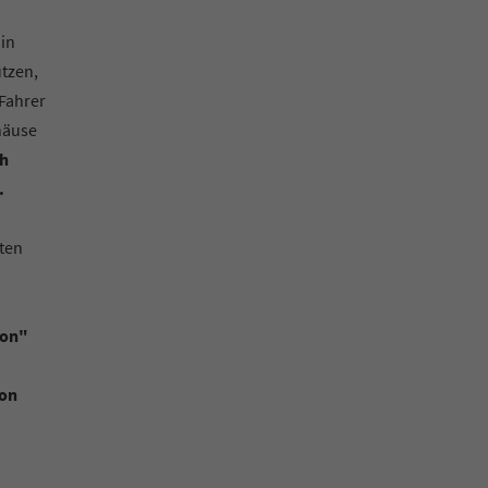
 in
ützen,
 Fahrer
häuse
ch
.
ten
ion"
ion