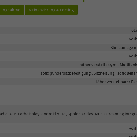
hlungnahme
» Finanzierung & Leasing
ele
vor
Klimaanlage m
vor
höhenverstellbar, mit Multifun
Isofix (Kindersitzbefestigung), Sitzheizung, Isofix Beifa
Höhenverstellbarer Fah
lradio DAB, Farbdisplay, Android Auto, Apple CarPlay, Musikstreaming integri
vor
vor