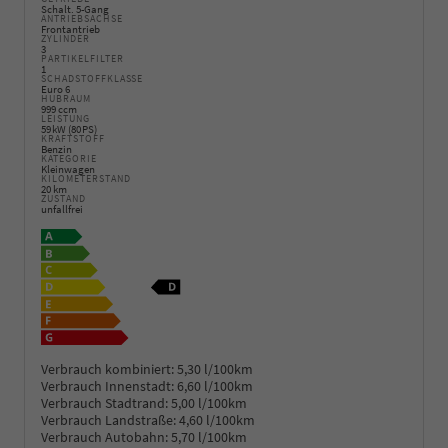
Schalt. 5-Gang
ANTRIEBSACHSE
Frontantrieb
ZYLINDER
3
PARTIKELFILTER
1
SCHADSTOFFKLASSE
Euro 6
HUBRAUM
999 ccm
LEISTUNG
59 kW (80 PS)
KRAFTSTOFF
Benzin
KATEGORIE
Kleinwagen
KILOMETERSTAND
20 km
ZUSTAND
unfallfrei
Verbrauch kombiniert:
5,30 l/100km
Verbrauch Innenstadt:
6,60 l/100km
Verbrauch Stadtrand:
5,00 l/100km
Verbrauch Landstraße:
4,60 l/100km
Verbrauch Autobahn:
5,70 l/100km