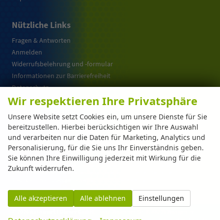
Nützliche Links
Fragen & Antworten
Anmelden
Widerrufsbelehrung und -formular
Informationen zur Barrierefreiheit
Datenschutz
Wir respektieren Ihre Privatsphäre
Cookie-Einstellungen
Warum EU-Neuwagen ?
Unsere Website setzt Cookies ein, um unsere Dienste für Sie
bereitzustellen. Hierbei berücksichtigen wir Ihre Auswahl
und verarbeiten nur die Daten für Marketing, Analytics und
Weitere Informationen zum offiziellen Kraftstoffverbrauch und zu den offiziellen
Personalisierung, für die Sie uns Ihr Einverständnis geben.
spezifischen CO
-Emissionen und gegebenenfalls zum Stromverbrauch neuer PKW
2
Sie können Ihre Einwilligung jederzeit mit Wirkung für die
können dem 'Leitfaden über den offiziellen Kraftstoffverbrauch, die offiziellen
spezifischen CO
-Emissionen und den offiziellen Stromverbrauch neuer PKW'
Zukunft widerrufen.
2
entnommen werden, der an allen Verkaufsstellen und bei der 'Deutschen Automobil
Treuhand GmbH' unentgeltlich erhältlich ist unter www.dat.de.
Alle akzeptieren
Alle ablehnen
Einstellungen
© 2026
Automarkt Dinser GmbH
,
Franz-Walchner-Str. 8
,
88239
Wangen im
Allgäu,
+49-7522-77114-0
Powered by Autrado