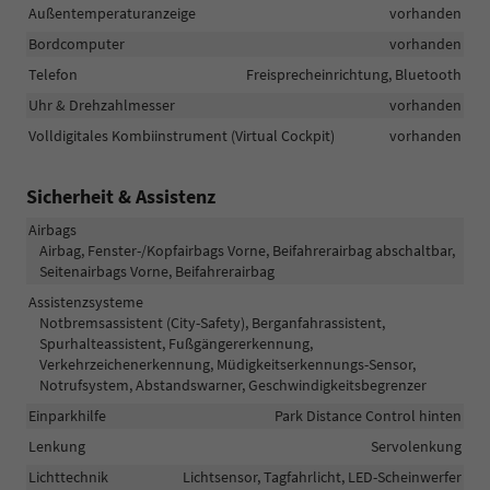
Außentemperaturanzeige
vorhanden
Bordcomputer
vorhanden
Telefon
Freisprecheinrichtung, Bluetooth
Uhr & Drehzahlmesser
vorhanden
Volldigitales Kombiinstrument (Virtual Cockpit)
vorhanden
Sicherheit & Assistenz
Airbags
Airbag, Fenster-/Kopfairbags Vorne, Beifahrerairbag abschaltbar,
Seitenairbags Vorne, Beifahrerairbag
Assistenzsysteme
Notbremsassistent (City-Safety), Berganfahrassistent,
Spurhalteassistent, Fußgängererkennung,
Verkehrzeichenerkennung, Müdigkeitserkennungs-Sensor,
Notrufsystem, Abstandswarner, Geschwindigkeitsbegrenzer
Einparkhilfe
Park Distance Control hinten
Lenkung
Servolenkung
Lichttechnik
Lichtsensor, Tagfahrlicht, LED-Scheinwerfer