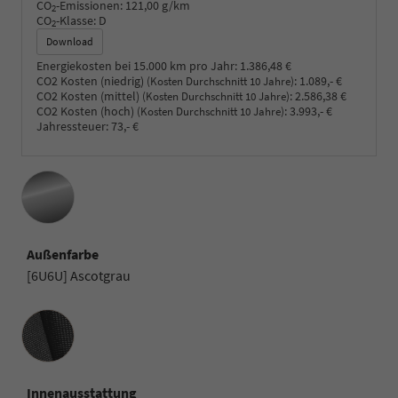
CO
-Emissionen:
121,00 g/km
2
CO
-Klasse:
D
2
Download
Energiekosten bei 15.000 km pro Jahr:
1.386,48 €
CO2 Kosten (niedrig)
:
1.089,- €
(Kosten Durchschnitt 10 Jahre)
CO2 Kosten (mittel)
:
2.586,38 €
(Kosten Durchschnitt 10 Jahre)
CO2 Kosten (hoch)
:
3.993,- €
(Kosten Durchschnitt 10 Jahre)
Jahressteuer:
73,- €
Außenfarbe
[6U6U] Ascotgrau
Innenausstattung
Innenausstattung