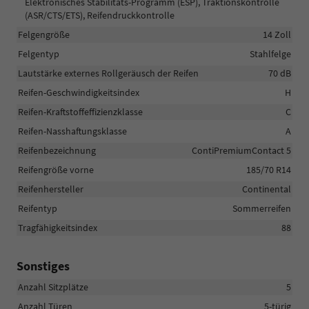
Elektronisches Stabilitäts-Programm (ESP), Traktionskontrolle
(ASR/CTS/ETS), Reifendruckkontrolle
Felgengröße
14 Zoll
Felgentyp
Stahlfelge
Lautstärke externes Rollgeräusch der Reifen
70 dB
Reifen-Geschwindigkeitsindex
H
Reifen-Kraftstoffeffizienzklasse
C
Reifen-Nasshaftungsklasse
A
Reifenbezeichnung
ContiPremiumContact 5
Reifengröße vorne
185/70 R14
Reifenhersteller
Continental
Reifentyp
Sommerreifen
Tragfähigkeitsindex
88
Sonstiges
Anzahl Sitzplätze
5
Anzahl Türen
5-türig