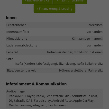
» Rückruf-Service
» Inzahlungnahme
» Finanzierung & Leasing
Innen
Fensterheber
elektrisch
Innenraumfilter
vorhanden
Klimatisierung
Klimaanlage manuell
Laderaumabdeckung
vorhanden
Lenkrad
höhenverstellbar, mit Multifunktionen
Sitze
Isofix (Kindersitzbefestigung), Sitzheizung, Isofix Beifahrersitz
Sitze: Verstellbarkeit
Höhenverstellbarer Fahrersitz
Infotainment & Kommunikation
Audioanlage
Radio/MP3-Player, Radio, Schnittstelle MP3, Schnittstelle USB,
Digitalradio DAB, Farbdisplay, Android Auto, Apple CarPlay,
Musikstreaming integriert, Touchscreen