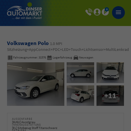
0
Volkswagen Polo
1.0 MPI
Sitzheizung+AppConnect+PDC+LED+Touch+Lichtsensor+MultiLenkrad
Fahrzeugnummer:
31576
Lagerfahrzeug
Neuwagen
+11
AUSSENFARBE
[6U6U] Ascotgrau
INNENAUSSTATTUNG
[EL] Sitzbezug Stoff Titanschwarz
GETRIEBE