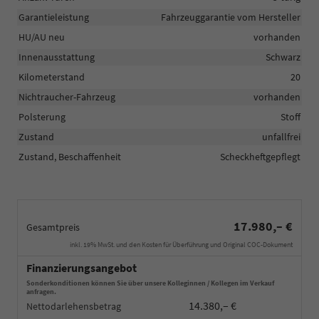
Garantieleistung
Fahrzeuggarantie vom Hersteller
HU/AU neu
vorhanden
Innenausstattung
Schwarz
Kilometerstand
20
Nichtraucher-Fahrzeug
vorhanden
Polsterung
Stoff
Zustand
unfallfrei
Zustand, Beschaffenheit
Scheckheftgepflegt
17.980,– €
Gesamtpreis
inkl. 19% MwSt. und den Kosten für Überführung und Original COC-Dokument
Finanzierungsangebot
Sonderkonditionen können Sie über unsere Kolleginnen / Kollegen im Verkauf
anfragen.
14.380,– €
Nettodarlehensbetrag