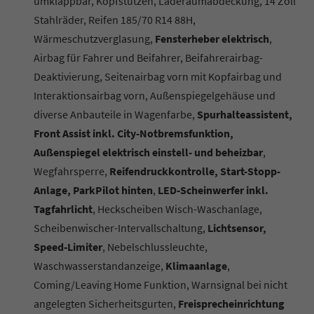
umklappbar, Kopfstützen, Laderaumabdeckung, 14 Zoll
Stahlräder, Reifen 185/70 R14 88H,
Wärmeschutzverglasung,
Fensterheber elektrisch
,
Airbag für Fahrer und Beifahrer, Beifahrerairbag-
Deaktivierung, Seitenairbag vorn mit Kopfairbag und
Interaktionsairbag vorn, Außenspiegelgehäuse und
diverse Anbauteile in Wagenfarbe,
Spurhalteassistent,
Front Assist inkl. City-Notbremsfunktion,
Außenspiegel elektrisch einstell- und beheizbar
,
Wegfahrsperre,
Reifendruckkontrolle, Start-Stopp-
Anlage, ParkPilot hinten
,
LED-Scheinwerfer inkl.
Tagfahrlicht
, Heckscheiben Wisch-Waschanlage,
Scheibenwischer-Intervallschaltung,
Lichtsensor,
Speed-Limiter
, Nebelschlussleuchte,
Waschwasserstandanzeige,
Klimaanlage
,
Coming/Leaving Home Funktion, Warnsignal bei nicht
angelegten Sicherheitsgurten,
Freisprecheinrichtung