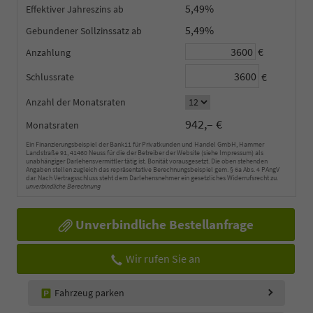
5,49%
Effektiver Jahreszins
5,49%
Gebundener Sollzinssatz
€
Anzahlung
€
Schlussrate
Anzahl der Monatsraten
942,– €
Monatsraten
Ein Finanzierungsbeispiel der Bank11 für Privatkunden und Handel GmbH, Hammer
Landstraße 91, 41460 Neuss für die der Betreiber der Website (siehe Impressum) als
unabhängiger Darlehensvermittler tätig ist. Bonität vorausgesetzt. Die oben stehenden
Angaben stellen zugleich das repräsentative Berechnungsbeispiel gem. § 6a Abs. 4 PAngV
dar. Nach Vertragsschluss steht dem Darlehensnehmer ein gesetzliches Widerrufsrecht zu.
unverbindliche Berechnung
Unverbindliche Bestellanfrage
Wir rufen Sie an
Fahrzeug parken