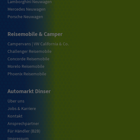
Lamborghini Neuwagen
Mercedes Neuwagen
Porsche Neuwagen
Reisemobile & Camper
Campervans | VW California & Co.
Challenger Reisemobile
Concorde Reisemobile
Morelo Reisemobile
Phoenix Reisemobile
Automarkt Dinser
Über uns
Jobs & Karriere
Kontakt
Ansprechpartner
Für Händler (B2B)
Impressum