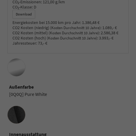
CO
-Emissionen:
121,00 g/km
2
CO
-Klasse:
D
2
Download
Energiekosten bei 15.000 km pro Jahr:
1.386,48 €
CO2 Kosten (niedrig)
:
1.089,- €
(Kosten Durchschnitt 10 Jahre)
CO2 Kosten (mittel)
:
2.586,38 €
(Kosten Durchschnitt 10 Jahre)
CO2 Kosten (hoch)
:
3.993,- €
(Kosten Durchschnitt 10 Jahre)
Jahressteuer:
73,- €
Außenfarbe
[0Q0Q] Pure White
Innenausstattung
Innenausstattung