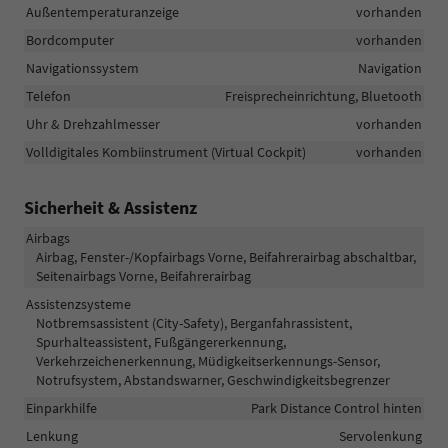
Außentemperaturanzeige
vorhanden
Bordcomputer
vorhanden
Navigationssystem
Navigation
Telefon
Freisprecheinrichtung, Bluetooth
Uhr & Drehzahlmesser
vorhanden
Volldigitales Kombiinstrument (Virtual Cockpit)
vorhanden
Sicherheit & Assistenz
Airbags
Airbag, Fenster-/Kopfairbags Vorne, Beifahrerairbag abschaltbar,
Seitenairbags Vorne, Beifahrerairbag
Assistenzsysteme
Notbremsassistent (City-Safety), Berganfahrassistent,
Spurhalteassistent, Fußgängererkennung,
Verkehrzeichenerkennung, Müdigkeitserkennungs-Sensor,
Notrufsystem, Abstandswarner, Geschwindigkeitsbegrenzer
Einparkhilfe
Park Distance Control hinten
Lenkung
Servolenkung