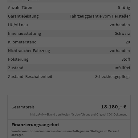
Anzahl Türen
5-türig
Garantieleistung
Fahrzeuggarantie vom Hersteller
HU/AU neu
vorhanden
Innenausstattung
Schwarz
Kilometerstand
20
Nichtraucher-Fahrzeug
vorhanden
Polsterung
Stoff
Zustand
unfallfrei
Zustand, Beschaffenheit
Scheckheftgepflegt
18.180,– €
Gesamtpreis
inkl. 19% MwSt. und den Kosten für Überführung und Original COC-Dokument
Finanzierungsangebot
Sonderkonditionen können Sie über unsere Kolleginnen / Kollegen im Verkauf
anfragen.