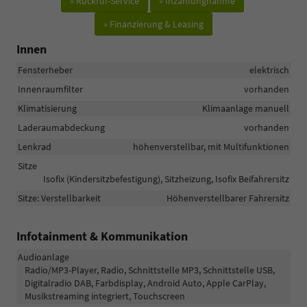
» Rückruf-Service
» Inzahlungnahme
» Finanzierung & Leasing
Innen
Fensterheber
elektrisch
Innenraumfilter
vorhanden
Klimatisierung
Klimaanlage manuell
Laderaumabdeckung
vorhanden
Lenkrad
höhenverstellbar, mit Multifunktionen
Sitze
Isofix (Kindersitzbefestigung), Sitzheizung, Isofix Beifahrersitz
Sitze: Verstellbarkeit
Höhenverstellbarer Fahrersitz
Infotainment & Kommunikation
Audioanlage
Radio/MP3-Player, Radio, Schnittstelle MP3, Schnittstelle USB,
Digitalradio DAB, Farbdisplay, Android Auto, Apple CarPlay,
Musikstreaming integriert, Touchscreen