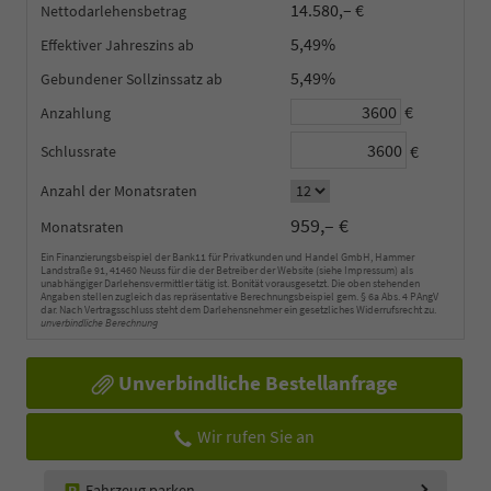
14.580,– €
Nettodarlehensbetrag
5,49%
Effektiver Jahreszins
5,49%
Gebundener Sollzinssatz
€
Anzahlung
€
Schlussrate
Anzahl der Monatsraten
959,– €
Monatsraten
Ein Finanzierungsbeispiel der Bank11 für Privatkunden und Handel GmbH, Hammer
Landstraße 91, 41460 Neuss für die der Betreiber der Website (siehe Impressum) als
unabhängiger Darlehensvermittler tätig ist. Bonität vorausgesetzt. Die oben stehenden
Angaben stellen zugleich das repräsentative Berechnungsbeispiel gem. § 6a Abs. 4 PAngV
dar. Nach Vertragsschluss steht dem Darlehensnehmer ein gesetzliches Widerrufsrecht zu.
unverbindliche Berechnung
Unverbindliche Bestellanfrage
Wir rufen Sie an
Fahrzeug parken