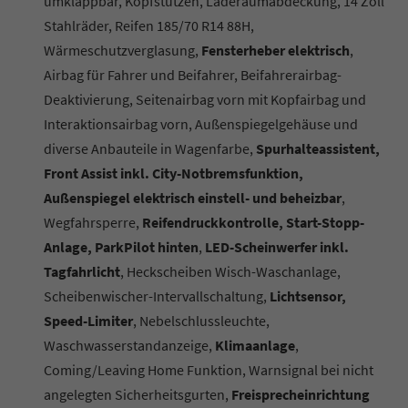
umklappbar, Kopfstützen, Laderaumabdeckung, 14 Zoll
Stahlräder, Reifen 185/70 R14 88H,
Wärmeschutzverglasung,
Fensterheber elektrisch
,
Airbag für Fahrer und Beifahrer, Beifahrerairbag-
Deaktivierung, Seitenairbag vorn mit Kopfairbag und
Interaktionsairbag vorn, Außenspiegelgehäuse und
diverse Anbauteile in Wagenfarbe,
Spurhalteassistent,
Front Assist inkl. City-Notbremsfunktion,
Außenspiegel elektrisch einstell- und beheizbar
,
Wegfahrsperre,
Reifendruckkontrolle, Start-Stopp-
Anlage, ParkPilot hinten
,
LED-Scheinwerfer inkl.
Tagfahrlicht
, Heckscheiben Wisch-Waschanlage,
Scheibenwischer-Intervallschaltung,
Lichtsensor,
Speed-Limiter
, Nebelschlussleuchte,
Waschwasserstandanzeige,
Klimaanlage
,
Coming/Leaving Home Funktion, Warnsignal bei nicht
angelegten Sicherheitsgurten,
Freisprecheinrichtung