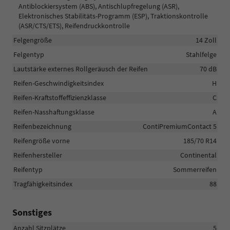
Antiblockiersystem (ABS), Antischlupfregelung (ASR),
Elektronisches Stabilitäts-Programm (ESP), Traktionskontrolle
(ASR/CTS/ETS), Reifendruckkontrolle
Felgengröße
14 Zoll
Felgentyp
Stahlfelge
Lautstärke externes Rollgeräusch der Reifen
70 dB
Reifen-Geschwindigkeitsindex
H
Reifen-Kraftstoffeffizienzklasse
C
Reifen-Nasshaftungsklasse
A
Reifenbezeichnung
ContiPremiumContact 5
Reifengröße vorne
185/70 R14
Reifenhersteller
Continental
Reifentyp
Sommerreifen
Tragfähigkeitsindex
88
Sonstiges
Anzahl Sitzplätze
5