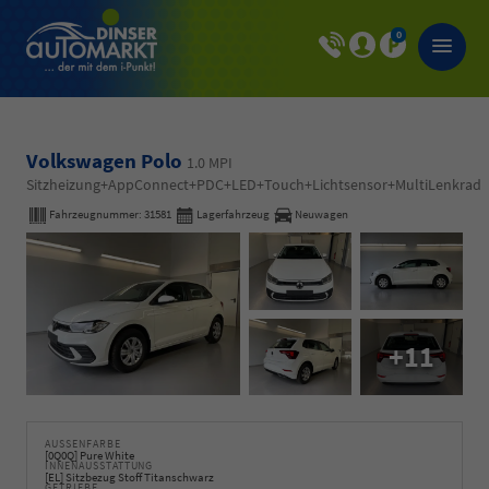
0
Volkswagen Polo
1.0 MPI
Sitzheizung+AppConnect+PDC+LED+Touch+Lichtsensor+MultiLenkrad
Fahrzeugnummer:
31581
Lagerfahrzeug
Neuwagen
+11
AUSSENFARBE
[0Q0Q] Pure White
INNENAUSSTATTUNG
[EL] Sitzbezug Stoff Titanschwarz
GETRIEBE