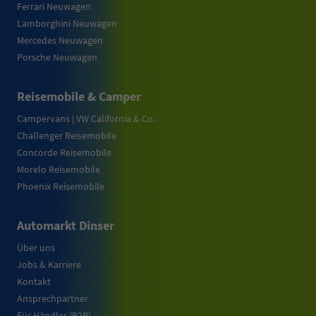
Ferrari Neuwagen
Lamborghini Neuwagen
Mercedes Neuwagen
Porsche Neuwagen
Reisemobile & Camper
Campervans | VW California & Co.
Challenger Reisemobile
Concorde Reisemobile
Morelo Reisemobile
Phoenix Reisemobile
Automarkt Dinser
Über uns
Jobs & Karriere
Kontakt
Ansprechpartner
Für Händler (B2B)