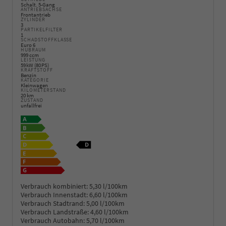
Schalt. 5-Gang
ANTRIEBSACHSE
Frontantrieb
ZYLINDER
3
PARTIKELFILTER
1
SCHADSTOFFKLASSE
Euro 6
HUBRAUM
999 ccm
LEISTUNG
59 kW (80 PS)
KRAFTSTOFF
Benzin
KATEGORIE
Kleinwagen
KILOMETERSTAND
20 km
ZUSTAND
unfallfrei
Verbrauch kombiniert:
5,30 l/100km
Verbrauch Innenstadt:
6,60 l/100km
Verbrauch Stadtrand:
5,00 l/100km
Verbrauch Landstraße:
4,60 l/100km
Verbrauch Autobahn:
5,70 l/100km