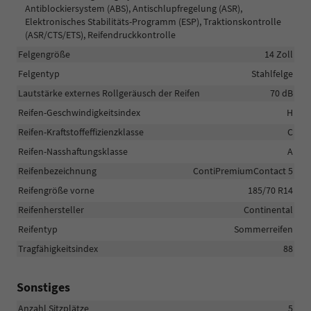
Antiblockiersystem (ABS), Antischlupfregelung (ASR),
Elektronisches Stabilitäts-Programm (ESP), Traktionskontrolle
(ASR/CTS/ETS), Reifendruckkontrolle
Felgengröße
14 Zoll
Felgentyp
Stahlfelge
Lautstärke externes Rollgeräusch der Reifen
70 dB
Reifen-Geschwindigkeitsindex
H
Reifen-Kraftstoffeffizienzklasse
C
Reifen-Nasshaftungsklasse
A
Reifenbezeichnung
ContiPremiumContact 5
Reifengröße vorne
185/70 R14
Reifenhersteller
Continental
Reifentyp
Sommerreifen
Tragfähigkeitsindex
88
Sonstiges
Anzahl Sitzplätze
5