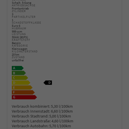
Schalt. 5-Gang
ANTRIEBSACHSE
Frontantrieb
ZYLINDER
3
PARTIKELFILTER
1
SCHADSTOFFKLASSE
Euro 6
HUBRAUM
999 ccm
LEISTUNG
59 kW (80 PS)
KRAFTSTOFF
Benzin
KATEGORIE
Kleinwagen
KILOMETERSTAND
20 km
ZUSTAND
unfallfrei
Verbrauch kombiniert:
5,30 l/100km
Verbrauch Innenstadt:
6,60 l/100km
Verbrauch Stadtrand:
5,00 l/100km
Verbrauch Landstraße:
4,60 l/100km
Verbrauch Autobahn:
5,70 l/100km