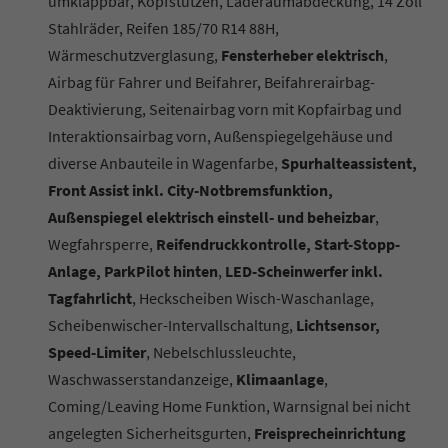
umklappbar, Kopfstützen, Laderaumabdeckung, 14 Zoll
Stahlräder, Reifen 185/70 R14 88H,
Wärmeschutzverglasung,
Fensterheber elektrisch
,
Airbag für Fahrer und Beifahrer, Beifahrerairbag-
Deaktivierung, Seitenairbag vorn mit Kopfairbag und
Interaktionsairbag vorn, Außenspiegelgehäuse und
diverse Anbauteile in Wagenfarbe,
Spurhalteassistent,
Front Assist inkl. City-Notbremsfunktion,
Außenspiegel elektrisch einstell- und beheizbar
,
Wegfahrsperre,
Reifendruckkontrolle, Start-Stopp-
Anlage, ParkPilot hinten
,
LED-Scheinwerfer inkl.
Tagfahrlicht
, Heckscheiben Wisch-Waschanlage,
Scheibenwischer-Intervallschaltung,
Lichtsensor,
Speed-Limiter
, Nebelschlussleuchte,
Waschwasserstandanzeige,
Klimaanlage
,
Coming/Leaving Home Funktion, Warnsignal bei nicht
angelegten Sicherheitsgurten,
Freisprecheinrichtung