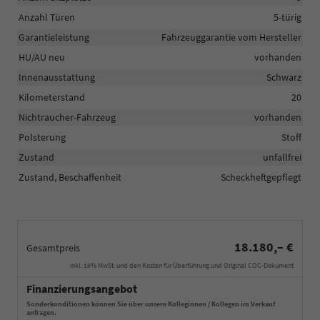
Anzahl Türen
5-türig
Garantieleistung
Fahrzeuggarantie vom Hersteller
HU/AU neu
vorhanden
Innenausstattung
Schwarz
Kilometerstand
20
Nichtraucher-Fahrzeug
vorhanden
Polsterung
Stoff
Zustand
unfallfrei
Zustand, Beschaffenheit
Scheckheftgepflegt
18.180,– €
Gesamtpreis
inkl. 19% MwSt. und den Kosten für Überführung und Original COC-Dokument
Finanzierungsangebot
Sonderkonditionen können Sie über unsere Kolleginnen / Kollegen im Verkauf
anfragen.