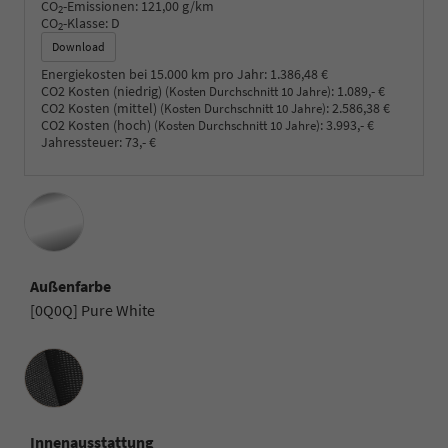
CO
-Emissionen:
121,00 g/km
2
CO
-Klasse:
D
2
Download
Energiekosten bei 15.000 km pro Jahr:
1.386,48 €
CO2 Kosten (niedrig)
:
1.089,- €
(Kosten Durchschnitt 10 Jahre)
CO2 Kosten (mittel)
:
2.586,38 €
(Kosten Durchschnitt 10 Jahre)
CO2 Kosten (hoch)
:
3.993,- €
(Kosten Durchschnitt 10 Jahre)
Jahressteuer:
73,- €
Außenfarbe
[0Q0Q] Pure White
Innenausstattung
Innenausstattung