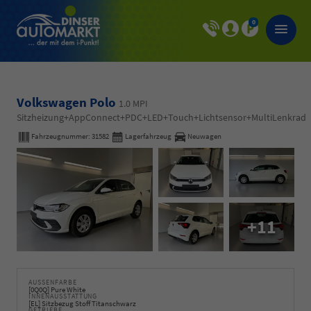
0
Volkswagen Polo
1.0 MPI
Sitzheizung+AppConnect+PDC+LED+Touch+Lichtsensor+MultiLenkrad
Fahrzeugnummer:
31582
Lagerfahrzeug
Neuwagen
+11
AUSSENFARBE
[0Q0Q] Pure White
INNENAUSSTATTUNG
[EL] Sitzbezug Stoff Titanschwarz
GETRIEBE