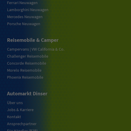
Ferrari Neuwagen
Lamborghini Neuwagen
Mercedes Neuwagen
Porsche Neuwagen
Reisemobile & Camper
Campervans | VW California & Co.
Challenger Reisemobile
Concorde Reisemobile
Morelo Reisemobile
Phoenix Reisemobile
Automarkt Dinser
Über uns
Jobs & Karriere
Kontakt
Ansprechpartner
Für Händler (B2B)