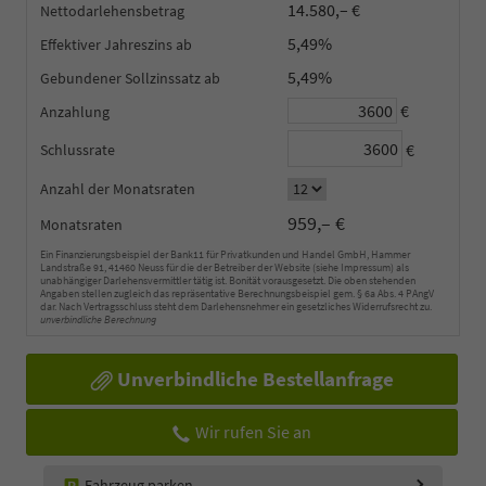
14.580,– €
Nettodarlehensbetrag
5,49%
Effektiver Jahreszins
5,49%
Gebundener Sollzinssatz
€
Anzahlung
€
Schlussrate
Anzahl der Monatsraten
959,– €
Monatsraten
Ein Finanzierungsbeispiel der Bank11 für Privatkunden und Handel GmbH, Hammer
Landstraße 91, 41460 Neuss für die der Betreiber der Website (siehe Impressum) als
unabhängiger Darlehensvermittler tätig ist. Bonität vorausgesetzt. Die oben stehenden
Angaben stellen zugleich das repräsentative Berechnungsbeispiel gem. § 6a Abs. 4 PAngV
dar. Nach Vertragsschluss steht dem Darlehensnehmer ein gesetzliches Widerrufsrecht zu.
unverbindliche Berechnung
Unverbindliche Bestellanfrage
Wir rufen Sie an
Fahrzeug parken