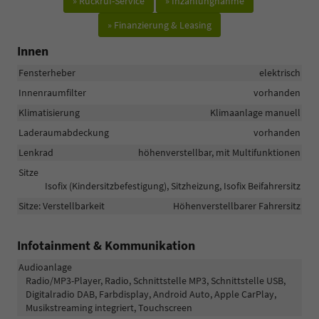
» Rückruf-Service
» Inzahlungnahme
» Finanzierung & Leasing
Innen
Fensterheber
elektrisch
Innenraumfilter
vorhanden
Klimatisierung
Klimaanlage manuell
Laderaumabdeckung
vorhanden
Lenkrad
höhenverstellbar, mit Multifunktionen
Sitze
Isofix (Kindersitzbefestigung), Sitzheizung, Isofix Beifahrersitz
Sitze: Verstellbarkeit
Höhenverstellbarer Fahrersitz
Infotainment & Kommunikation
Audioanlage
Radio/MP3-Player, Radio, Schnittstelle MP3, Schnittstelle USB,
Digitalradio DAB, Farbdisplay, Android Auto, Apple CarPlay,
Musikstreaming integriert, Touchscreen