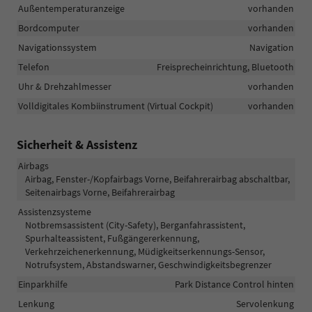
Außentemperaturanzeige
vorhanden
Bordcomputer
vorhanden
Navigationssystem
Navigation
Telefon
Freisprecheinrichtung, Bluetooth
Uhr & Drehzahlmesser
vorhanden
Volldigitales Kombiinstrument (Virtual Cockpit)
vorhanden
Sicherheit & Assistenz
Airbags
Airbag, Fenster-/Kopfairbags Vorne, Beifahrerairbag abschaltbar,
Seitenairbags Vorne, Beifahrerairbag
Assistenzsysteme
Notbremsassistent (City-Safety), Berganfahrassistent,
Spurhalteassistent, Fußgängererkennung,
Verkehrzeichenerkennung, Müdigkeitserkennungs-Sensor,
Notrufsystem, Abstandswarner, Geschwindigkeitsbegrenzer
Einparkhilfe
Park Distance Control hinten
Lenkung
Servolenkung