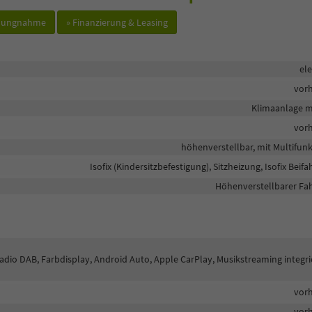
hlungnahme
» Finanzierung & Leasing
ele
vor
Klimaanlage m
vor
höhenverstellbar, mit Multifun
Isofix (Kindersitzbefestigung), Sitzheizung, Isofix Beifa
Höhenverstellbarer Fah
lradio DAB, Farbdisplay, Android Auto, Apple CarPlay, Musikstreaming integri
vor
vor