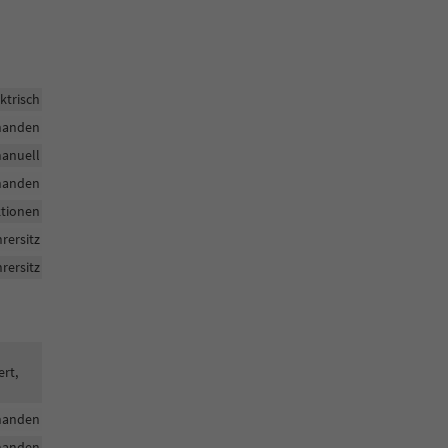
ktrisch
handen
anuell
handen
ktionen
hrersitz
rersitz
ert,
handen
handen