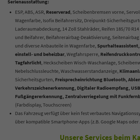
Serienausstattung:
ESP, ABS, ASR,
Reserverad
, Scheibenbremsen vorne, Servol
Wagenfarbe, Isofix Beifahrersitz, Dreipunkt-Sicherheitsgurt
Laderaumabdeckung, 14 Zoll Stahlräder, Reifen 185/70 R1
und Beifahrer, Beifahrerairbag-Deaktivierung, Seitenairba
und diverse Anbauteile in Wagenfarbe,
Spurhalteassistent,
einstell- und beheizbar
, Wegfahrsperre,
Reifendruckkontro
Tagfahrlicht
, Heckscheiben Wisch-Waschanlage, Scheibenwi
Nebelschlussleuchte, Waschwasserstandanzeige,
Klimaanl
Sicherheitsgurten,
Freisprecheinrichtung Bluetooth, Abl
Verkehrszeichenerkennung, Digitaler Radioempfang, USB-
Fußgängererkennung, Zentralverriegelung mit Funkfernbe
(Farbdisplay, Touchscreen)
Das Fahrzeug verfügt über kein fest verbautes Navigations
über kompatible Smartphone-Apps (z.B. Google Maps oder 
Unsere Services beim Ka