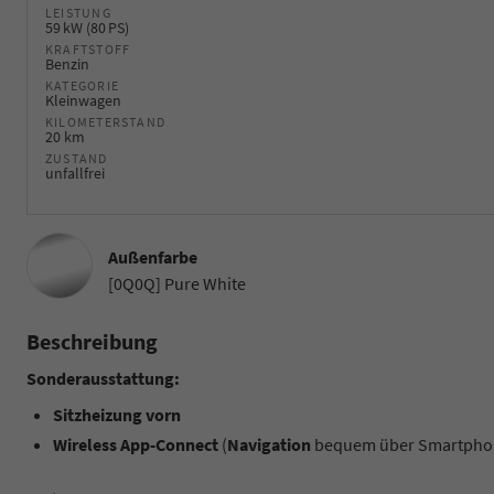
LEISTUNG
59 kW (80 PS)
KRAFTSTOFF
Benzin
KATEGORIE
Kleinwagen
KILOMETERSTAND
20 km
ZUSTAND
unfallfrei
Außenfarbe
[0Q0Q] Pure White
Beschreibung
Sonderausstattung:
Sitzheizung vorn
Wireless App-Connect
(
Navigation
bequem über Smartphon