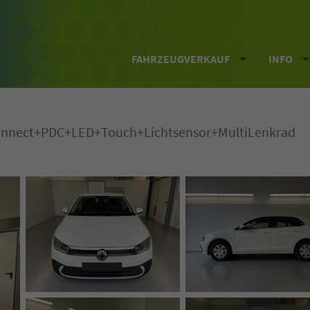
FAHRZEUGVERKAUF
INFO
Connect+PDC+LED+Touch+Lichtsensor+MultiLenkrad