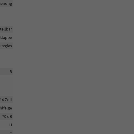
dienung
tellbar
klappe
tzglas
B
14 Zoll
hlfelge
70 dB
H
C