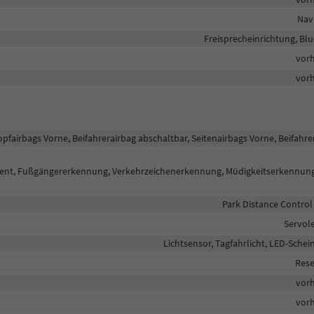
Nav
Freisprecheinrichtung, Bl
vor
vor
opfairbags Vorne, Beifahrerairbag abschaltbar, Seitenairbags Vorne, Beifahre
istent, Fußgängererkennung, Verkehrzeichenerkennung, Müdigkeitserkennun
Park Distance Control
Servol
Lichtsensor, Tagfahrlicht, LED-Schei
Rese
vor
vor