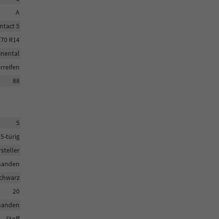
A
tact 5
/70 R14
inental
reifen
88
5
5-türig
steller
handen
chwarz
20
handen
Stoff