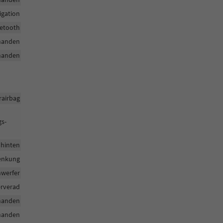
igation
uetooth
handen
handen
rairbag
gs-
 hinten
enkung
nwerfer
rverad
handen
handen