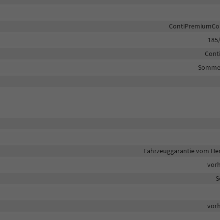
ContiPremiumCon
185
Cont
Sommer
Fahrzeuggarantie vom Her
vor
S
vor