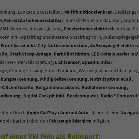
enkung, Lenksäule verstellbar,
Multifunktionslenkrad
, Stoßfänger
e,
Fahrersitz höhenverstellbar
, Rücksitzlehne umklappbar, Kopfst
4 88H, Wärmeschutzverglasung,
Fensterheber elektrisch
, Airbag für
g vorn mit Kopfairbag und Interaktionsairbag vorn, Außenspiegelge
 Front Assist inkl. City-Notbremsfunktion, Außenspiegel elektris
lle, Start-Stopp-Anlage, ParkPilot hinten
,
LED-Scheinwerfer inkl
scher-Intervallschaltung,
Lichtsensor, Speed-Limiter
,
age
, Coming/Leaving Home Funktion, Warnsignal bei nicht angeleg
enkungserkennung, Müdigkeitserkennung, Notrufsystem eCall,
C Schnittstelle, Berganfahrassistent, Radfahrererkennung,
dienung, Digital Cockpit inkl. Bordcomputer, Radio "Composit
system. Durch
Apple CarPlay / Android Auto
ist jedoch eine
Navigat
Apple Karten) über den
Fahrzeugbildschirm
möglich.
uf eines VW Polo als Reimport: