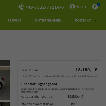
0
Konto
+49-7522-77114-0
SERVICE
UNTERNEHMEN
KONTAKT
18.180,– €
Gesamtpreis
inkl. 19% MwSt. und den Kosten für Überführung und Original COC-Dokument
Finanzierungsangebot
Sonderkonditionen können Sie über unsere Kolleginnen / Kollegen im
Verkauf anfragen.
14.580,– €
Nettodarlehensbetrag
5,49%
Effektiver Jahreszins