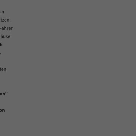
 in
ützen,
 Fahrer
häuse
ch
.
ten
ion"
ion