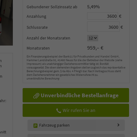
5,49%
Gebundener Sollzinssatz
€
Anzahlung
€
Schlussrate
Anzahl der Monatsraten
959,– €
Monatsraten
Ein Finanzierungsbeispiel der Bank11 für Privatkunden und Handel GmbH,
m
Hammer Landstraße 91, 41460 Neuss für die der Betreiber der Website (siehe
Impressum) als unabhängiger Darlehensvermittler tätig ist. Bonität
m
vorausgesetzt. Die oben stehenden Angaben stellen zugleich das repräsentative
Berechnungsbeispiel gem. § 6a Abs. 4 PAngV dar. Nach Vertragsschluss steht
dem Darlehensnehmer ein gesetzliches Widerrufsrecht zu.
km
unverbindliche Berechnung
Unverbindliche Bestellanfrage
ahr:
Wir rufen Sie an
Fahrzeug parken
nitt