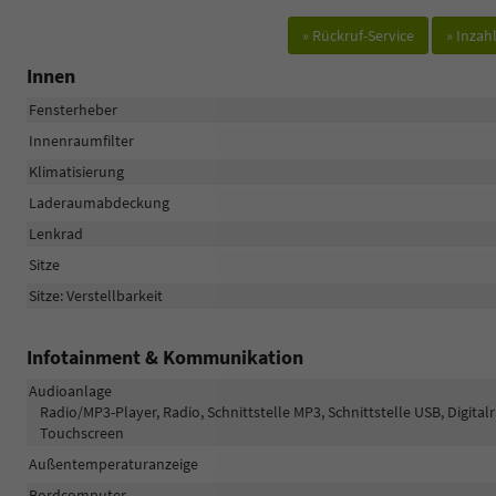
» Rückruf-Service
» Inza
Innen
Fensterheber
Innenraumfilter
Klimatisierung
Laderaumabdeckung
Lenkrad
Sitze
Sitze: Verstellbarkeit
Infotainment & Kommunikation
Audioanlage
Radio/MP3-Player, Radio, Schnittstelle MP3, Schnittstelle USB, Digita
Touchscreen
Außentemperaturanzeige
Bordcomputer