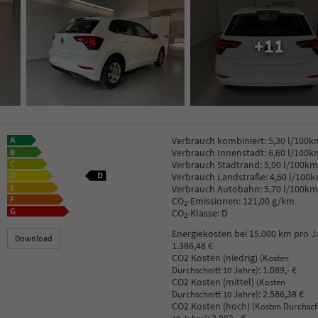
+11
Verbrauch kombiniert:
5,30 l/100k
Verbrauch Innenstadt:
6,60 l/100k
Verbrauch Stadtrand:
5,00 l/100km
Verbrauch Landstraße:
4,60 l/100
Verbrauch Autobahn:
5,70 l/100km
CO
-Emissionen:
121,00 g/km
2
CO
-Klasse:
D
2
Energiekosten bei 15.000 km pro J
Download
1.386,48 €
CO2 Kosten (niedrig)
(Kosten
:
1.089,- €
Durchschnitt 10 Jahre)
CO2 Kosten (mittel)
(Kosten
:
2.586,38 €
Durchschnitt 10 Jahre)
CO2 Kosten (hoch)
(Kosten Durchsch