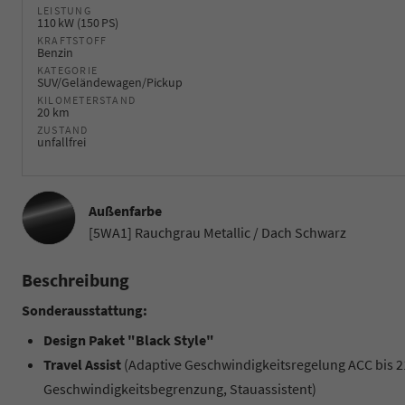
LEISTUNG
110 kW (150 PS)
KRAFTSTOFF
Benzin
KATEGORIE
SUV/Geländewagen/Pickup
KILOMETERSTAND
20 km
ZUSTAND
unfallfrei
Außenfarbe
[5WA1] Rauchgrau Metallic / Dach Schwarz
Beschreibung
Sonderausstattung:
Design Paket "Black Style"
Travel Assist
(Adaptive Geschwindigkeitsregelung ACC bis 2
Geschwindigkeitsbegrenzung, Stauassistent)