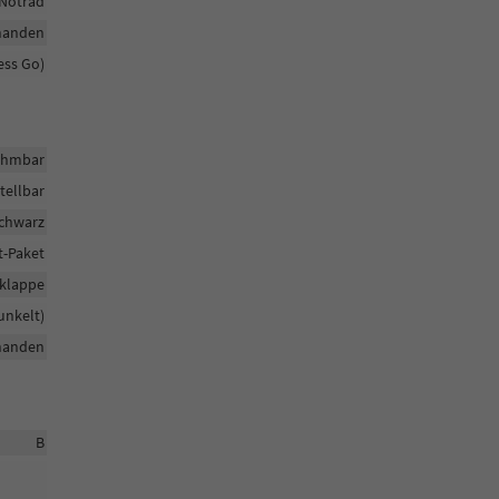
Notrad
handen
ess Go)
ehmbar
tellbar
Schwarz
t-Paket
klappe
unkelt)
handen
B