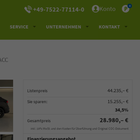
0
Konto
+49-7522-77114-0
SERVICE
UNTERNEHMEN
KONTAKT
ACC
44.235,– €
Listenpreis
15.255,– €
Sie sparen:
34,5%
28.980,– €
Gesamtpreis
inkl. 19% MwSt. und den Kosten für Überführung und Original COC-Dokument
Finanzierungsangebot