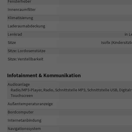
Fensterheber
Innenraumfilter
Klimatisierung
Laderaumabdeckung
Lenkrad
in L
Sitze
Isofix (Kindersitz
Sitze: Lordosenstütze
Sitze: Verstellbarkeit
Infotainment & Kommunikation
Audioanlage
Radio/MP3-Player, Radio, Schnittstelle MP3, Schnittstelle USB, Digita
Touchscreen
Außentemperaturanzeige
Bordcomputer
Internetanbindung
Navigationssystem