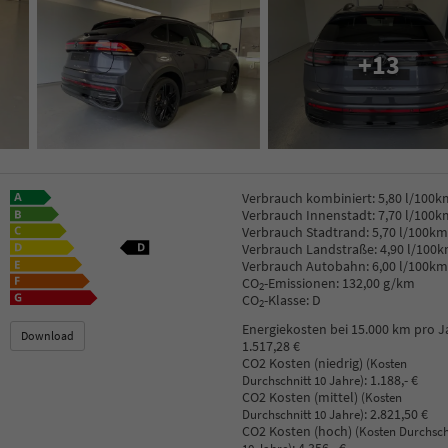
+13
Verbrauch kombiniert:
5,80 l/100k
Verbrauch Innenstadt:
7,70 l/100k
Verbrauch Stadtrand:
5,70 l/100km
Verbrauch Landstraße:
4,90 l/100
Verbrauch Autobahn:
6,00 l/100km
CO
-Emissionen:
132,00 g/km
2
CO
-Klasse:
D
2
Energiekosten bei 15.000 km pro J
Download
1.517,28 €
CO2 Kosten (niedrig)
(Kosten
:
1.188,- €
Durchschnitt 10 Jahre)
CO2 Kosten (mittel)
(Kosten
:
2.821,50 €
Durchschnitt 10 Jahre)
CO2 Kosten (hoch)
(Kosten Durchsch