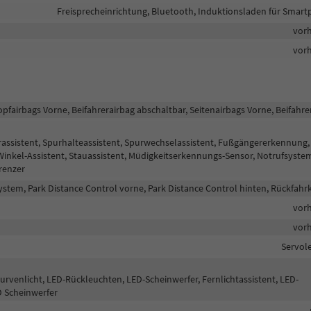
Freisprecheinrichtung, Bluetooth, Induktionsladen für Smar
vor
vor
opfairbags Vorne, Beifahrerairbag abschaltbar, Seitenairbags Vorne, Beifahre
assistent, Spurhalteassistent, Spurwechselassistent, Fußgängererkennung,
nkel-Assistent, Stauassistent, Müdigkeitserkennungs-Sensor, Notrufsyste
renzer
stem, Park Distance Control vorne, Park Distance Control hinten, Rückfah
vor
vor
Servol
Kurvenlicht, LED-Rückleuchten, LED-Scheinwerfer, Fernlichtassistent, LED-
ED Scheinwerfer