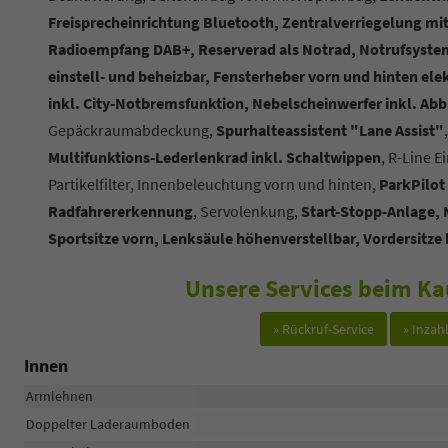
Freisprecheinrichtung Bluetooth, Zentralverriegelung mit
Radioempfang DAB+, Reserverad als Notrad, Notrufsystem 
einstell- und beheizbar, Fensterheber vorn und hinten elek
inkl. City-Notbremsfunktion, Nebelscheinwerfer inkl. Abb
Gepäckraumabdeckung,
Spurhalteassistent "Lane Assist"
Multifunktions-Lederlenkrad inkl. Schaltwippen
, R-Line E
Partikelfilter, Innenbeleuchtung vorn und hinten,
ParkPilot
Radfahrererkennung
, Servolenkung,
Start-Stopp-Anlage, 
Sportsitze vorn, Lenksäule höhenverstellbar, Vordersitz
Unsere Services beim Ka
» Rückruf-Service
» Inza
Innen
Armlehnen
Doppelter Laderaumboden