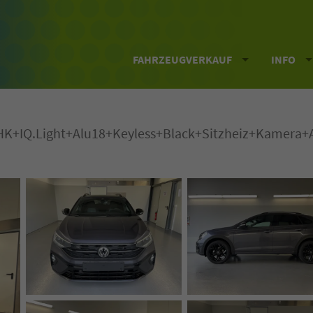
FAHRZEUGVERKAUF
INFO
HK+IQ.Light+Alu18+Keyless+Black+Sitzheiz+Kamera+