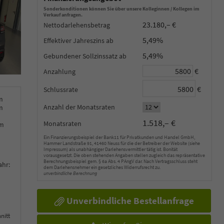
Sonderkonditionen können Sie über unsere Kolleginnen / Kollegen im
Verkauf anfragen.
23.180,– €
Nettodarlehensbetrag
5,49%
Effektiver Jahreszins
5,49%
Gebundener Sollzinssatz
€
Anzahlung
€
Schlussrate
m
Anzahl der Monatsraten
m
1.518,– €
Monatsraten
km
Ein Finanzierungsbeispiel der Bank11 für Privatkunden und Handel GmbH,
Hammer Landstraße 91, 41460 Neuss für die der Betreiber der Website (siehe
Impressum) als unabhängiger Darlehensvermittler tätig ist. Bonität
vorausgesetzt. Die oben stehenden Angaben stellen zugleich das repräsentative
Berechnungsbeispiel gem. § 6a Abs. 4 PAngV dar. Nach Vertragsschluss steht
ahr:
dem Darlehensnehmer ein gesetzliches Widerrufsrecht zu.
unverbindliche Berechnung
Unverbindliche Bestellanfrage
nitt