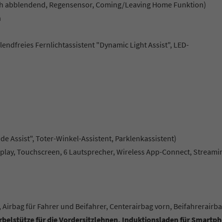
sch abblendend, Regensensor, Coming/Leaving Home Funktion)
m
lendfreies Fernlichtassistent "Dynamic Light Assist", LED-
de Assist", Toter-Winkel-Assistent, Parklenkassistent)
isplay, Touchscreen, 6 Lautsprecher, Wireless App-Connect, Streami
 Airbag für Fahrer und Beifahrer, Centerairbag vorn, Beifahrerairba
belstütze für die Vordersitzlehnen, Induktionsladen für Smartp