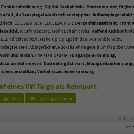
 Funkfernbedienung, Digital Cockpit inkl. Bordcomputer, Digital
eCall, Außenspiegel elektrisch anklappbar, Außenspiegel elektr
trisch
, ESC, ABS, ASR, EDS, EBV, MSR,
Berganfahrassistent, Front A
iegelicht
, Wegfahrsperre, Isofix Beifahrersitz,
Reifendruckkontrol
, LED-Rückleuchten, Make-up-Spiegel in den Sonnenblenden,
instiegsleisten, Ablagefächer, Rücksitzlehne geteilt umklappbar, OPF
 vorn und hinten
, Edelstahlpedale,
Fußgängererkennung,
Mittelarmlehne vorn, Dachreling Schwarz, Müdigkeitserkennung,
e höhenverstellbar, Verkehrszeichenerkennung
uf eines VW Taigo als Reimport:
hlungnahme
» Finanzierung & Leasing
Mittela
vor