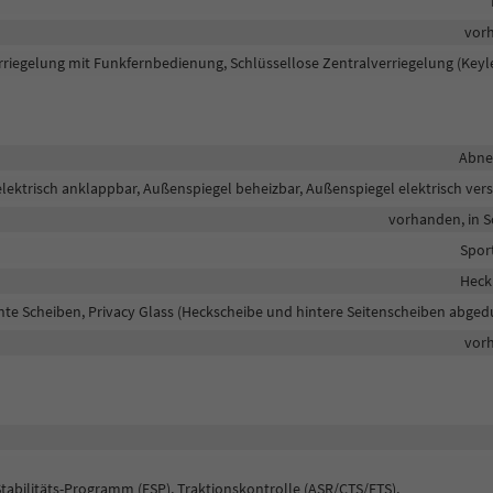
vor
rriegelung mit Funkfernbedienung, Schlüssellose Zentralverriegelung (Keyl
Abn
lektrisch anklappbar, Außenspiegel beheizbar, Außenspiegel elektrisch vers
vorhanden, in 
Spor
Heck
te Scheiben, Privacy Glass (Heckscheibe und hintere Seitenscheiben abged
vor
Stabilitäts-Programm (ESP), Traktionskontrolle (ASR/CTS/ETS),