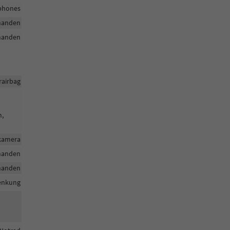
tphones
handen
handen
rairbag
m,
rkamera
handen
handen
enkung