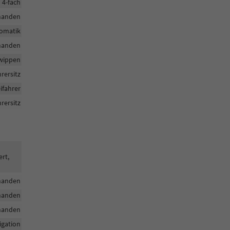
h 4-fach
handen
tomatik
handen
twippen
hrersitz
ifahrer
rersitz
ert,
handen
handen
handen
igation