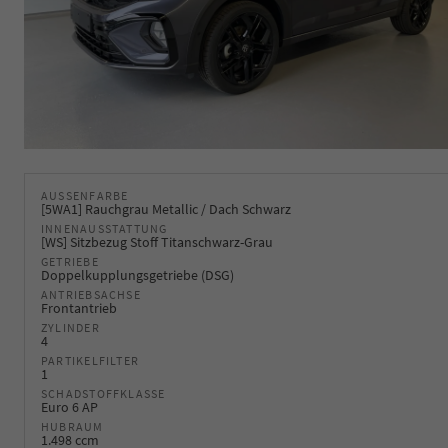
AUSSENFARBE
[5WA1] Rauchgrau Metallic / Dach Schwarz
INNENAUSSTATTUNG
[WS] Sitzbezug Stoff Titanschwarz-Grau
GETRIEBE
Doppelkupplungsgetriebe (DSG)
ANTRIEBSACHSE
Frontantrieb
ZYLINDER
4
PARTIKELFILTER
1
SCHADSTOFFKLASSE
Euro 6 AP
HUBRAUM
1.498 ccm