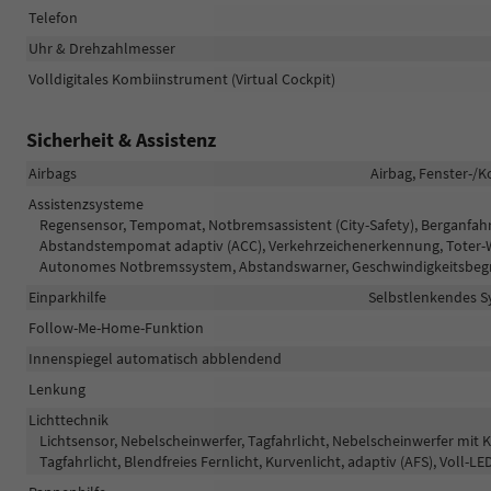
Telefon
Uhr & Drehzahlmesser
Volldigitales Kombiinstrument (Virtual Cockpit)
Sicherheit & Assistenz
Airbags
Airbag, Fenster-/K
Assistenzsysteme
Regensensor, Tempomat, Notbremsassistent (City-Safety), Berganfahr
Abstandstempomat adaptiv (ACC), Verkehrzeichenerkennung, Toter-Wi
Autonomes Notbremssystem, Abstandswarner, Geschwindigkeitsbeg
Einparkhilfe
Selbstlenkendes Sy
Follow-Me-Home-Funktion
Innenspiegel automatisch abblendend
Lenkung
Lichttechnik
Lichtsensor, Nebelscheinwerfer, Tagfahrlicht, Nebelscheinwerfer mit 
Tagfahrlicht, Blendfreies Fernlicht, Kurvenlicht, adaptiv (AFS), Voll-L