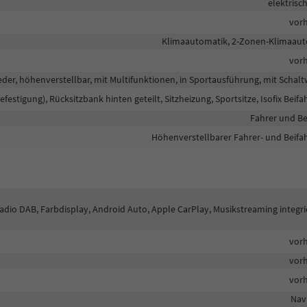
elektrisc
vor
Klimaautomatik, 2-Zonen-Klimaau
vor
eder, höhenverstellbar, mit Multifunktionen, in Sportausführung, mit Schal
befestigung), Rücksitzbank hinten geteilt, Sitzheizung, Sportsitze, Isofix Beifa
Fahrer und Be
Höhenverstellbarer Fahrer- und Beifah
lradio DAB, Farbdisplay, Android Auto, Apple CarPlay, Musikstreaming integri
vor
vor
vor
Nav