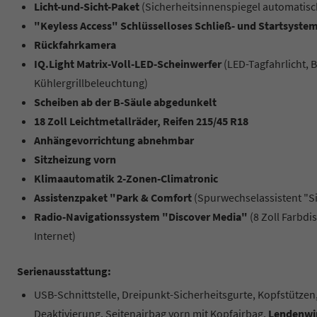
Licht-und-Sicht-Paket
(Sicherheitsinnenspiegel automati
"Keyless Access" Schlüsselloses Schließ- und Startsyste
Rückfahrkamera
IQ.Light Matrix-Voll-LED-Scheinwerfer
(LED-Tagfahrlicht, B
Kühlergrillbeleuchtung)
Scheiben ab der B-Säule abgedunkelt
18 Zoll Leichtmetallräder, Reifen 215/45 R18
Anhängevorrichtung abnehmbar
Sitzheizung vorn
Klimaautomatik 2-Zonen-Climatronic
Assistenzpaket "Park & Comfort
(Spurwechselassistent "Si
Radio-Navigationssystem "Discover Media"
(8 Zoll Farbd
Internet)
Serienausstattung:
USB-Schnittstelle, Dreipunkt-Sicherheitsgurte, Kopfstützen,
Deaktivierung, Seitenairbag vorn mit Kopfairbag,
Lendenwir