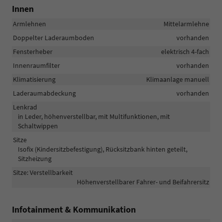
Innen
Armlehnen
Mittelarmlehne
Doppelter Laderaumboden
vorhanden
Fensterheber
elektrisch 4-fach
Innenraumfilter
vorhanden
Klimatisierung
Klimaanlage manuell
Laderaumabdeckung
vorhanden
Lenkrad
in Leder, höhenverstellbar, mit Multifunktionen, mit
Schaltwippen
Sitze
Isofix (Kindersitzbefestigung), Rücksitzbank hinten geteilt,
Sitzheizung
Sitze: Verstellbarkeit
Höhenverstellbarer Fahrer- und Beifahrersitz
Infotainment & Kommunikation