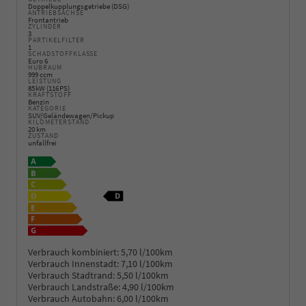
Doppelkupplungsgetriebe (DSG)
ANTRIEBSACHSE
Frontantrieb
ZYLINDER
3
PARTIKELFILTER
1
SCHADSTOFFKLASSE
Euro 6
HUBRAUM
999 ccm
LEISTUNG
85 kW (116 PS)
KRAFTSTOFF
Benzin
KATEGORIE
SUV/Geländewagen/Pickup
KILOMETERSTAND
20 km
ZUSTAND
unfallfrei
Verbrauch kombiniert:
5,70 l/100km
Verbrauch Innenstadt:
7,10 l/100km
Verbrauch Stadtrand:
5,50 l/100km
Verbrauch Landstraße:
4,90 l/100km
Verbrauch Autobahn:
6,00 l/100km