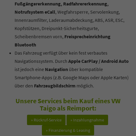
Fußgängererkennung, Radfahrererkennung,
Notrufsystem eCall
, Wegfahrsperre, Servolenkung,
Innenraumfilter, Laderaumabdeckung, ABS, ASR, ESC,
Kopfstützen, Dreipunkt-Sicherheitsgurte,
Scheibenbremsen vorn,
Freisprecheinrichtung
Bluetooth
Das Fahrzeug verfügt über kein fest verbautes
Navigationssystem. Durch
Apple CarPlay / Android Auto
ist jedoch eine
Navigation
über kompatible
Smartphone-Apps (z.B. Google Maps oder Apple Karten)
über den
Fahrzeugbildschirm
möglich.
Unsere Services beim Kauf eines VW
Taigo als Reimport:
» Rückruf-Service
» Inzahlungnahme
» Finanzierung & Leasing