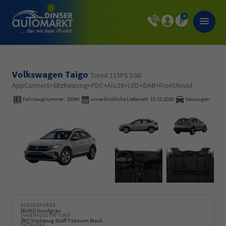
0
Volkswagen Taigo
Trend 115PS DSG
AppConnect+Sitzheizung+PDC+Alu16+LED+DAB+FrontAssist
Fahrzeugnummer:
32084
unverbindliche Lieferzeit:
15.12.2026
Neuwagen
AUSSENFARBE
[6U6U] Ascotgrau
INNENAUSSTATTUNG
[BS] Sitzbezug Stoff Titanium Black
GETRIEBE