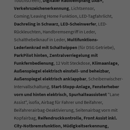
Touchscreen),
Digitaler Radioempfang DAB+,
Verkehrszeichenerkennung
, Lichtsensor,
Coming/Leaving Home Funktion, LED-Tagfahrlicht,
Dachreling in Schwarz, LED-Scheinwerfer
, LED-
Rückleuchten, Handbremsengriff in Leder,
Schalthebelknauf in Leder,
Multifunktions-
Lederlenkrad mit Schaltwippen
(für DSG Getriebe),
ParkPilot hinten, Zentralverriegelung mit
Funkfernbedienung
, 12 Volt Steckdose,
Klimaanlage,
Außenspiegel elektrisch einstell- und beheizbar,
Außenspiegel elektrisch anklappbar
, Scheibenwischer-
Intervallschaltung,
Start-Stopp-Anlage, Fensterheber
vorn und hinten elektrisch, Spurhalteassistent
"Lane
Assist", isofix, Airbag für Fahrer und Beifahrer,
Beifahrerairbag-Deaktivierung, Seitenairbag vorn mit
Kopfairbag,
Reifendruckkontrolle, Front Assist inkl.
City-Notbremsfunktion, Müdigkeitserkennung,