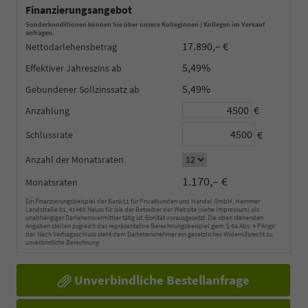
Finanzierungsangebot
Sonderkonditionen können Sie über unsere Kolleginnen / Kollegen im Verkauf
anfragen.
17.890,– €
Nettodarlehensbetrag
5,49%
Effektiver Jahreszins
5,49%
Gebundener Sollzinssatz
€
Anzahlung
€
Schlussrate
Anzahl der Monatsraten
1.170,– €
Monatsraten
Ein Finanzierungsbeispiel der Bank11 für Privatkunden und Handel GmbH, Hammer
Landstraße 91, 41460 Neuss für die der Betreiber der Website (siehe Impressum) als
unabhängiger Darlehensvermittler tätig ist. Bonität vorausgesetzt. Die oben stehenden
Angaben stellen zugleich das repräsentative Berechnungsbeispiel gem. § 6a Abs. 4 PAngV
dar. Nach Vertragsschluss steht dem Darlehensnehmer ein gesetzliches Widerrufsrecht zu.
unverbindliche Berechnung
Unverbindliche Bestellanfrage