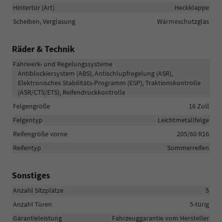
Hintertür (Art)
Heckklappe
Scheiben, Verglasung
Wärmeschutzglas
Räder & Technik
Fahrwerk- und Regelungssysteme
Antiblockiersystem (ABS), Antischlupfregelung (ASR),
Elektronisches Stabilitäts-Programm (ESP), Traktionskontrolle
(ASR/CTS/ETS), Reifendruckkontrolle
Felgengröße
16 Zoll
Felgentyp
Leichtmetallfelge
Reifengröße vorne
205/60 R16
Reifentyp
Sommerreifen
Sonstiges
Anzahl Sitzplätze
5
Anzahl Türen
5-türig
Garantieleistung
Fahrzeuggarantie vom Hersteller