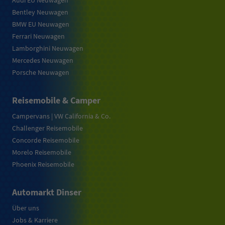
Audi EU Neuwagen
Bentley Neuwagen
BMW EU Neuwagen
Ferrari Neuwagen
Lamborghini Neuwagen
Mercedes Neuwagen
Porsche Neuwagen
Reisemobile & Camper
Campervans | VW California & Co.
Challenger Reisemobile
Concorde Reisemobile
Morelo Reisemobile
Phoenix Reisemobile
Automarkt Dinser
Über uns
Jobs & Karriere