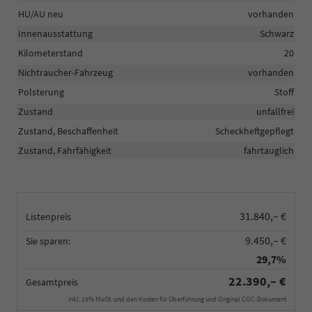
HU/AU neu
vorhanden
Innenausstattung
Schwarz
Kilometerstand
20
Nichtraucher-Fahrzeug
vorhanden
Polsterung
Stoff
Zustand
unfallfrei
Zustand, Beschaffenheit
Scheckheftgepflegt
Zustand, Fahrfähigkeit
fahrtauglich
31.840,– €
Listenpreis
9.450,– €
Sie sparen:
29,7%
22.390,– €
Gesamtpreis
inkl. 19% MwSt. und den Kosten für Überführung und Original COC-Dokument