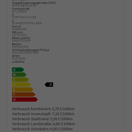
Doppelkupplungsgetriebe (DSG)
ANTRIEBSACHSE
Frontantrieb
ZYLINDER
3
PARTIKELFILTER
1
SCHADSTOFFKLASSE
Euro 6
HUBRAUM
999 ccm
LEISTUNG
85 kW (116 PS)
KRAFTSTOFF
Benzin
KATEGORIE
SUV/Geländewagen/Pickup
KILOMETERSTAND
20 km
ZUSTAND
unfallfrei
Verbrauch kombiniert:
5,70 l/100km
Verbrauch Innenstadt:
7,10 l/100km
Verbrauch Stadtrand:
5,50 l/100km
Verbrauch Landstraße:
4,90 l/100km
Verbrauch Autobahn:
6,00 l/100km