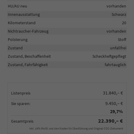
HU/AU neu
vorhanden
Innenausstattung
Schwarz
Kilometerstand
20
Nichtraucher-Fahrzeug
vorhanden
Polsterung
Stoff
Zustand
unfallfrei
Zustand, Beschaffenheit
Scheckheftgepflegt
Zustand, Fahrfähigkeit
fahrtauglich
31.840,– €
Listenpreis
9.450,– €
Sie sparen:
29,7%
22.390,– €
Gesamtpreis
inkl. 19% MwSt. und den Kosten für Überführung und Original COC-Dokument