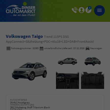
0
Volkswagen Taigo
Trend 115PS DSG
AppConnect+Sitzheizung+PDC+Alu16+LED+DAB+FrontAssist
Fahrzeugnummer:
32085
unverbindliche Lieferzeit:
15.12.2026
Neuwagen
AUSSENFARBE
[6U6U] Ascotgrau
INNENAUSSTATTUNG
[BS] Sitzbezug Stoff Titanium Black
GETRIEBE