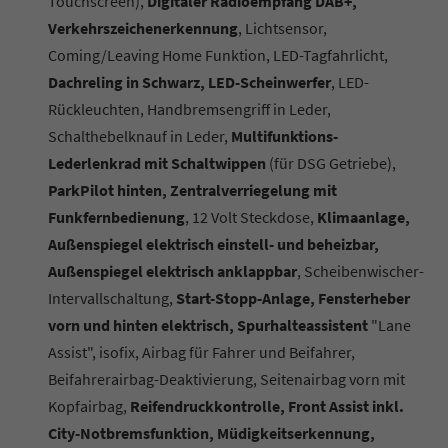
Touchscreen),
Digitaler Radioempfang DAB+,
Verkehrszeichenerkennung
, Lichtsensor,
Coming/Leaving Home Funktion, LED-Tagfahrlicht,
Dachreling in Schwarz, LED-Scheinwerfer
, LED-
Rückleuchten, Handbremsengriff in Leder,
Schalthebelknauf in Leder,
Multifunktions-
Lederlenkrad mit Schaltwippen
(für DSG Getriebe),
ParkPilot hinten, Zentralverriegelung mit
Funkfernbedienung
, 12 Volt Steckdose,
Klimaanlage,
Außenspiegel elektrisch einstell- und beheizbar,
Außenspiegel elektrisch anklappbar
, Scheibenwischer-
Intervallschaltung,
Start-Stopp-Anlage, Fensterheber
vorn und hinten elektrisch, Spurhalteassistent
"Lane
Assist", isofix, Airbag für Fahrer und Beifahrer,
Beifahrerairbag-Deaktivierung, Seitenairbag vorn mit
Kopfairbag,
Reifendruckkontrolle, Front Assist inkl.
City-Notbremsfunktion, Müdigkeitserkennung,