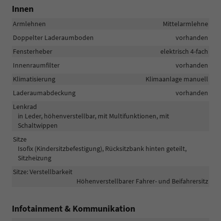
Innen
Armlehnen
Mittelarmlehne
Doppelter Laderaumboden
vorhanden
Fensterheber
elektrisch 4-fach
Innenraumfilter
vorhanden
Klimatisierung
Klimaanlage manuell
Laderaumabdeckung
vorhanden
Lenkrad
in Leder, höhenverstellbar, mit Multifunktionen, mit
Schaltwippen
Sitze
Isofix (Kindersitzbefestigung), Rücksitzbank hinten geteilt,
Sitzheizung
Sitze: Verstellbarkeit
Höhenverstellbarer Fahrer- und Beifahrersitz
Infotainment & Kommunikation