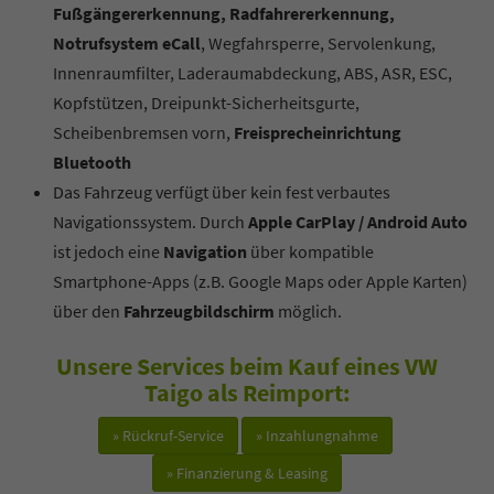
Fußgängererkennung, Radfahrererkennung,
Notrufsystem eCall
, Wegfahrsperre, Servolenkung,
Innenraumfilter, Laderaumabdeckung, ABS, ASR, ESC,
Kopfstützen, Dreipunkt-Sicherheitsgurte,
Scheibenbremsen vorn,
Freisprecheinrichtung
Bluetooth
Das Fahrzeug verfügt über kein fest verbautes
Navigationssystem. Durch
Apple CarPlay / Android Auto
ist jedoch eine
Navigation
über kompatible
Smartphone-Apps (z.B. Google Maps oder Apple Karten)
über den
Fahrzeugbildschirm
möglich.
Unsere Services beim Kauf eines VW
Taigo als Reimport:
» Rückruf-Service
» Inzahlungnahme
» Finanzierung & Leasing