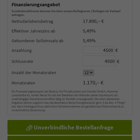
Finanzierungsangebot
Sonderkonditionen können Sie über unsere Kolleginnen / Kollegen im Verkauf
anfragen.
17.890,– €
Nettodarlehensbetrag
5,49%
Effektiver Jahreszins
5,49%
Gebundener Sollzinssatz
€
Anzahlung
€
Schlussrate
Anzahl der Monatsraten
1.170,– €
Monatsraten
Ein Finanzierungsbeispiel der Bank11 für Privatkunden und Handel GmbH, Hammer
Landstraße 91, 41460 Neuss für die der Betreiber der Website (siehe Impressum) als
unabhängiger Darlehensvermittler tätig ist. Bonität vorausgesetzt. Die oben stehenden
Angaben stellen zugleich das repräsentative Berechnungsbeispiel gem. § 6a Abs. 4 PAngV
dar. Nach Vertragsschluss steht dem Darlehensnehmer ein gesetzliches Widerrufsrecht zu.
unverbindliche Berechnung
Unverbindliche Bestellanfrage