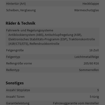
Hintertür (Art)
Heckklappe
Scheiben, Verglasung
Wärmeschutzglas
Räder & Technik
Fahrwerk- und Regelungssysteme
Antiblockiersystem (ABS), Antischlupfregelung (ASR),
Elektronisches Stabilitäts-Programm (ESP), Traktionskontrolle
(ASR/CTS/ETS), Reifendruckkontrolle
Felgengröße
16 Zoll
Felgentyp
Leichtmetallfelge
Reifengröße vorne
205/60 R16
Reifentyp
Sommerreifen
Sonstiges
Anzahl Sitzplätze
5
Anzahl Türen
5-türig
Garantieleistung
Fahrzeuggarantie vom Hersteller